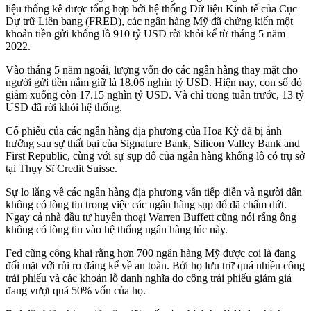
liệu thống kê được tổng hợp bởi hệ thống Dữ liệu Kinh tế của Cục
Dự trữ Liên bang (FRED), các ngân hàng Mỹ đã chứng kiến một
khoản tiền gửi khổng lồ 910 tỷ USD rời khỏi kể từ tháng 5 năm
2022.
Vào tháng 5 năm ngoái, lượng vốn do các ngân hàng thay mặt cho
người gửi tiền nắm giữ là 18.06 nghìn tỷ USD. Hiện nay, con số đó
giảm xuống còn 17.15 nghìn tỷ USD. Và chỉ trong tuần trước, 13 tỷ
USD đã rời khỏi hệ thống.
Cổ phiếu của các ngân hàng địa phương của Hoa Kỳ đã bị ảnh
hưởng sau sự thất bại của Signature Bank, Silicon Valley Bank and
First Republic, cùng với sự sụp đổ của ngân hàng khổng lồ có trụ sở
tại Thụy Sĩ Credit Suisse.
Sự lo lắng về các ngân hàng địa phương vẫn tiếp diễn và người dân
không có lòng tin trong việc các ngân hàng sụp đổ đã chấm dứt.
Ngay cả nhà đầu tư huyền thoại Warren Buffett cũng nói rằng ông
không có lòng tin vào hệ thống ngân hàng lúc này.
Fed cũng công khai rằng hơn 700 ngân hàng Mỹ được coi là đang
đối mặt với rủi ro đáng kể về an toàn. Bởi họ lưu trữ quá nhiều công
trái phiếu và các khoản lỗ danh nghĩa do công trái phiếu giảm giá
đang vượt quá 50% vốn của họ.