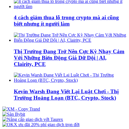
4 cách giảm thua lỗ trong crypto mà ai cũng
biết nhưng ít người làm
Thị Trường Đang Trở Nên Cực Kỳ Nhạy Cảm
Với Những Biến Động Giá Dữ Dội | AI,
Clairity, PCE
Kevin Warsh Đang Viết Lại Luật Chơi - Thị
Trường Hoảng Loạn (BTC, Crypto, Stock)