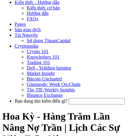
Kiến thức - Hướng dẫn
Kiến thức cơ bản
Hướng dẫn
FAQs
Pages
Sàn giao dịch
Tài Nguyên
Sử dụng ThuanCapital
Cryptopedia
Crypto 101
Knowledges 101
Trading 101
Defi - Yeilding farming
Market Insight
Bitcoin Uncharted
Glassnode: Week On-Chain
The TIE Weekly Insights
Binance Exchange
Bạn đang tìm kiếm điều gì?
Hoa Kỳ - Hàng Trăm Lần
Nâng Nợ Trần | Lịch Các Sự