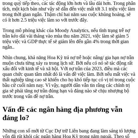
trong quý tiếp theo, các tác động lớn hơn và lâu dài hơn. Trong phân
tích, một kịch bản như vậy sẽ dẫn đến việc mất tới 3.1 triệu việc làm
trong thời gian ngắn. Thậm chí hai năm sau cuộc khủng hoảng, sẽ
có ít hơn 2.5 triệu việc làm so với trước đây.
Trong mô phỏng khác của Moody Analytics, nếu tình trạng trễ nợ
trần kéo dài vài tháng vào mùa thu năm 2021, việc làm sẽ giảm 5
triệu việc và GDP thực tế sẽ giảm lên đến gần 4% trong thời gian
ngắn..
Nhìn chung, khả năng Hoa Kỳ trả nợ trễ hoặc nâng/ gia hạn nợ trần
muộn chưa từng xảy ra trong lịch sử. Bởi nếu có nó sẽ tác động rất
xấu đối với kinh tế và xã hội. Với nợ trần của 2023, điều mà các
quan chức quan tâm nhất đó là vấn đề việc làm. Bởi nếu mất việc và
thất nghiệp tăng cao sẽ khiến cho họ khó tiếp tục có vị trí trong cuộc
bầu cử cuối năm nay. Vì vậy, người dân vẫn tin rằng các chính trị
gia sẽ phải tăng nợ trần đúng hạn và đảng nào sẽ chịu nhượng bộ
trước trong vấn đề nợ trần.
Vấn đề các ngân hàng địa phương vẫn
đáng lo?
Những con số mới từ Cục Dự trữ Liên bang đang làm sáng tỏ lượng
vốn đã rút khỏi các ngân hàng Hoa Kỳ trong năm ngoái. Theo số