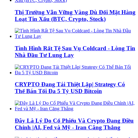
Thị Trường Vẫn Vững Vàng Dù Đối Mặt Hàng
Loạt Tin Xấu (BTC, Crypto, Stock)
Tình Hình Rất Tệ Sau Vụ Coldcard - Lòng Tin
Nhà Đầu Tư Lung Lay
CRYPTO Đang Tái Thiệt Lập| Strategy Có
Thể Bán Tối Đa 5 Tỷ USD Bitcoin
Đây Là Lý Do Cổ Phiếu Và Crypto Đang Điều
Chỉnh |AI, Fed và Mỹ - Iran Căng Thẳng