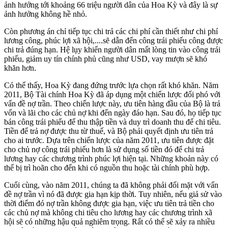
ảnh hưởng tới khoảng 66 triệu người dân của Hoa Kỳ và đây là sự
ảnh hưởng không hề nhỏ.
Còn phương án chỉ tiếp tục chi trả các chi phí cần thiết như chi phí
lương công, phúc lợi xã hội,....sẽ dẫn đến công trái phiếu công được
chi trả đúng hạn. Hệ lụy khiến người dân mất lòng tin vào công trái
phiếu, giảm uy tín chính phủ cũng như USD, vay mượn sẽ khó
khăn hơn.
Có thể thấy, Hoa Kỳ đang đứng trước lựa chọn rất khó khăn. Năm
2011, Bộ Tài chính Hoa Kỳ đã áp dụng một chiến lược đối phó với
vấn đề nợ trần. Theo chiến lược này, ưu tiên hàng đầu của Bộ là trả
vốn và lãi cho các chủ nợ khi đến ngày đáo hạn. Sau đó, họ tiếp tục
bán công trái phiếu để thu thập tiền và duy trì doanh thu để chi tiêu.
Tiền để trả nợ được thu từ thuế, và Bộ phải quyết định ưu tiên trả
cho ai trước. Dựa trên chiến lược của năm 2011, ưu tiên được đặt
cho chủ nợ công trái phiếu hơn là sử dụng số tiền đó để chi trả
lương hay các chương trình phúc lợi hiện tại. Những khoản này có
thể bị trì hoãn cho đến khi có nguồn thu hoặc tài chính phù hợp.
Cuối cùng, vào năm 2011, chúng ta đã không phải đối mặt với vấn
đề nợ trần vì nó đã được gia hạn kịp thời. Tuy nhiên, nếu giả sử vào
thời điểm đó nợ trần không được gia hạn, việc ưu tiên trả tiền cho
các chủ nợ mà không chi tiêu cho lương hay các chương trình xã
hội sẽ có những hậu quả nghiêm trọng. Rất có thể sẽ xảy ra nhiều