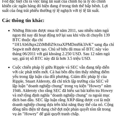
Fed đặc biệt chỉ ra việc tăng lãi suất của chính họ là lý do chính
khiến các ngân hàng đó hiện đang ở trong tình thế bấp bênh. Lợi
suất của ông trái phiếu thường tỷ lệ nghịch với tỷ lệ lãi suất.
Các thông tin khác:
Những Bitcoin được mua từ năm 2011, sau nhiều năm ngủ
ngon thì nay đã hoạt động trở lại sau khi vừa di chuyển 139
BTC thuộc địa chỉ
“1H1Ab6Jkpx2ZtMbBZ9ctxaXPMDmf6k3JvK” sang địa chỉ
Segwit mới được tạo. Chủ sở hữu đã mua số BTC này vào
tháng 06/2011 với giá khoảng 2.250 USD. Sau 12 năm ngủ
say, giá trị số BTC này đã là hơn 3.5 triệu USD.
Cuộc chiến pháp lý giữa Ripple và SEC vẫn đang tiếp diễn
với các phát triển mới. Cả hai bên đều tìm thấy những điểm
yếu trong lập luận của đối phương. Giám đốc pháp lý của
Ripple, Stuart Alderoty, đã chỉ trích lập trường của SEC về
lập luận "doanh nghiệp chung" trong vụ kiện "Howey" năm
1946. Alderoty cho rằng SEC đã hiểu sai bài kiểm tra Howey
và mở rộng định nghĩa "doanh nghiệp chung" ra ngoài mục
đích ban đầu. SEC lập luận rằng XRP đáng được coi là một
doanh nghiệp chung dựa trên khả năng thay thế của nó. Cộng
đồng tiền điện tử đang chờ đợi một phán quyết tóm tắt trong
vụ án "Howey" để giải quyết tranh chấp.