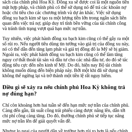
sách của chính phủ Hoa Kỳ. Đồng xu sẽ được coi là một nguồn tiền
mặt hợp pháp, và chính phủ có thể sử dụng nó để trả các khoản nợ
hoặc chi tiêu cho các chương trình và dự án khác. Việc sử dụng
đồng xu bạch kim sẽ tạo ra một lượng tiền lớn trong ngân sách liên
quan đến việc trả nợ, giúp duy trì tính bền vững của tài chính công
và tránh tình trạng vượt quá hạn mức nợ trần.
Tuy nhiên, việc phát hành đồng xu bạch kim cũng có thể gây ra một
số rủi ro. Nếu người tiêu dùng tin tưởng vào giá trị của đồng xu này,
nó có thể dẫn đến tăng lạm phát và giá trị đồng đô la Mỹ sẽ bị giảm.
Ngoài ra, việc phát hành đồng xu bạch kim cũng có thể làm tăng
nguy cơ thất thoát tài sản và đầu tư cho các nhà đầu tư, do đó sẽ tác
động tiêu cực đến nền kinh tế Mỹ. Do đó, hiện nay Bộ tài chính
không muốn dùng đến biện pháp này. Bởi một khi đã sử dụng sẽ
không thể ngừng lại và trở thành một tiền lệ rất nguy hiểm.
Điều gì sẽ xảy ra nếu chính phủ Hoa Kỳ không trả
nợ đúng hạn?
Chỉ còn khoảng hơn hai tuần sẽ đến hạn mức nợ trần của chính phủ.
Càng đến gần, lãi suất công trái phiếu càng được nâng lên, dẫn tới
chi phí công càng tăng. Do đó, thường chính phủ sẽ tiếp tục nâng
mức nợ trần lên để giải quyết vấn đề.
Nhưng lo ngại của người dân về trường hợp rủi ro hơn là nếu chính