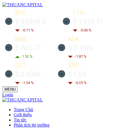
BTC
ETH
$ 64,898.9
$ 1,918.91
-0.11 %
-0.06 %
BNB
ADA
$ 603.77
$ 0.1962
1.52 %
-1.87 %
DOT
XRP
$ 0.8068
$ 1.04
-1.54 %
-0.25 %
MENU
Login
Trang Chủ
Giới thiệu
Tin tức
Phân tích thị trường