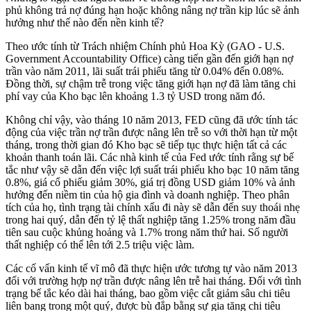
phủ không trả nợ đúng hạn hoặc không nâng nợ trần kịp lúc sẽ ảnh
hưởng như thế nào đến nền kinh tế?
Theo ước tính từ Trách nhiệm Chính phủ Hoa Kỳ (GAO - U.S.
Government Accountability Office) càng tiến gần đến giới hạn nợ
trần vào năm 2011, lãi suất trái phiếu tăng từ 0.04% đến 0.08%.
Đồng thời, sự chậm trễ trong việc tăng giới hạn nợ đã làm tăng chi
phí vay của Kho bạc lên khoảng 1.3 tỷ USD trong năm đó.
Không chỉ vậy, vào tháng 10 năm 2013, FED cũng đã ước tính tác
động của việc trần nợ trần được nâng lên trễ so với thời hạn từ một
tháng, trong thời gian đó Kho bạc sẽ tiếp tục thực hiện tất cả các
khoản thanh toán lãi. Các nhà kinh tế của Fed ước tính rằng sự bế
tắc như vậy sẽ dẫn đến việc lợi suất trái phiếu kho bạc 10 năm tăng
0.8%, giá cổ phiếu giảm 30%, giá trị đồng USD giảm 10% và ảnh
hưởng đến niềm tin của hộ gia đình và doanh nghiệp. Theo phân
tích của họ, tình trạng tài chính xấu đi này sẽ dẫn đến suy thoái nhẹ
trong hai quý, dẫn đến tỷ lệ thất nghiệp tăng 1.25% trong năm đầu
tiên sau cuộc khủng hoảng và 1.7% trong năm thứ hai. Số người
thất nghiệp có thể lên tới 2.5 triệu việc làm.
Các cố vấn kinh tế vĩ mô đã thực hiện ước tương tự vào năm 2013
đối với trường hợp nợ trần được nâng lên trễ hai tháng. Đối với tình
trạng bế tắc kéo dài hai tháng, bao gồm việc cắt giảm sâu chi tiêu
liên bang trong một quý, được bù đắp bằng sự gia tăng chi tiêu