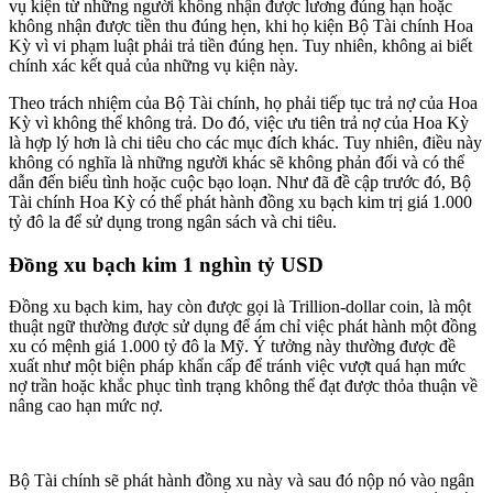
vụ kiện từ những người không nhận được lương đúng hạn hoặc
không nhận được tiền thu đúng hẹn, khi họ kiện Bộ Tài chính Hoa
Kỳ vì vi phạm luật phải trả tiền đúng hẹn. Tuy nhiên, không ai biết
chính xác kết quả của những vụ kiện này.
Theo trách nhiệm của Bộ Tài chính, họ phải tiếp tục trả nợ của Hoa
Kỳ vì không thể không trả. Do đó, việc ưu tiên trả nợ của Hoa Kỳ
là hợp lý hơn là chi tiêu cho các mục đích khác. Tuy nhiên, điều này
không có nghĩa là những người khác sẽ không phản đối và có thể
dẫn đến biểu tình hoặc cuộc bạo loạn. Như đã đề cập trước đó, Bộ
Tài chính Hoa Kỳ có thể phát hành đồng xu bạch kim trị giá 1.000
tỷ đô la để sử dụng trong ngân sách và chi tiêu.
Đồng xu bạch kim 1 nghìn tỷ USD
Đồng xu bạch kim, hay còn được gọi là Trillion-dollar coin, là một
thuật ngữ thường được sử dụng để ám chỉ việc phát hành một đồng
xu có mệnh giá 1.000 tỷ đô la Mỹ. Ý tưởng này thường được đề
xuất như một biện pháp khẩn cấp để tránh việc vượt quá hạn mức
nợ trần hoặc khắc phục tình trạng không thể đạt được thỏa thuận về
nâng cao hạn mức nợ.
Bộ Tài chính sẽ phát hành đồng xu này và sau đó nộp nó vào ngân