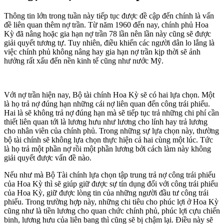
Thông tin lớn trong tuần này tiếp tục được đề cập đến chính là vấn
đề liên quan thêm nợ trần. Từ năm 1960 đến nay, chính phủ Hoa
Kỳ đã nâng hoặc gia hạn nợ trần 78 lần nên lần này cũng sẽ được
giải quyết tương tự. Tuy nhiên, điều khiến các người dân lo lắng là
việc chính phủ không nâng hay gia hạn nợ trần kịp thời sẽ ảnh
hưởng rất xấu đến nền kinh tế cũng như nước Mỹ.
Với nợ trần hiện nay, Bộ tài chính Hoa Kỳ sẽ có hai lựa chọn. Một
là họ trả nợ đúng hạn những cái nợ liên quan đến công trái phiếu.
Hai là sẽ không trả nợ đúng hạn mà sẽ tiếp tục trả những chi phí cần
thiết liên quan tới là lương hưu như lương cho lính hay trả lương
cho nhân viên của chính phủ. Trong những sự lựa chọn này, thường
bộ tài chính sẽ không lựa chọn thực hiện cả hai cùng một lúc. Tức
là họ trả một phần nợ rồi một phần lương bởi cách làm này không
giải quyết được vấn đề nào.
Nếu như mà Bộ Tài chính lựa chọn tập trung trả nợ công trái phiếu
của Hoa Kỳ thì sẽ giúp giữ được sự tín dụng đối với công trái phiếu
của Hoa Kỳ, giữ được lòng tin của những người đầu tư công trái
phiếu. Trong trường hợp này, những chi tiêu cho phúc lợi ở Hoa Kỳ
cũng như là tiền lương cho quan chức chính phủ, phúc lợi cựu chiến
binh, lương hưu của liên bang thì cũng sẽ bị chậm lại. Điều này sẽ