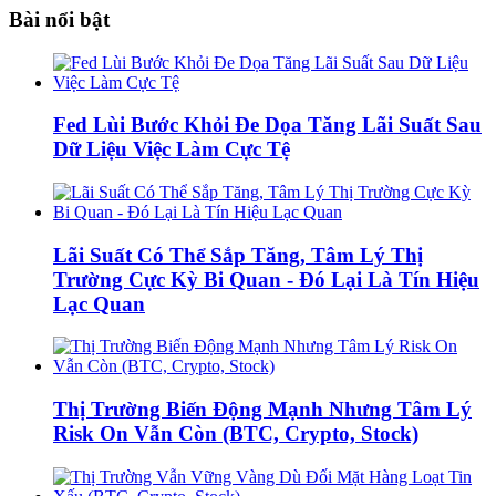
Bài nổi bật
Fed Lùi Bước Khỏi Đe Dọa Tăng Lãi Suất Sau
Dữ Liệu Việc Làm Cực Tệ
Lãi Suất Có Thể Sắp Tăng, Tâm Lý Thị
Trường Cực Kỳ Bi Quan - Đó Lại Là Tín Hiệu
Lạc Quan
Thị Trường Biến Động Mạnh Nhưng Tâm Lý
Risk On Vẫn Còn (BTC, Crypto, Stock)