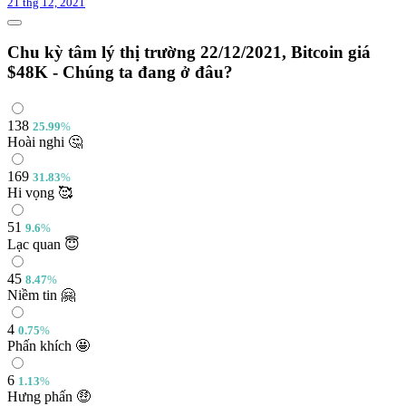
21 thg 12, 2021
Chu kỳ tâm lý thị trường 22/12/2021, Bitcoin giá
$48K - Chúng ta đang ở đâu?
138
25.99
%
Hoài nghi 🤔
169
31.83
%
Hi vọng 🥰
51
9.6
%
Lạc quan 😇
45
8.47
%
Niềm tin 🤗
4
0.75
%
Phấn khích 🤩
6
1.13
%
Hưng phấn 🤑