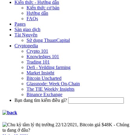
Kiến thức - Hướng dẫn
Kiến thức cơ bản
Hướng dẫn
FAQs
Pages
Sàn giao dịch
Tài Nguyên
Sử dụng ThuanCapital
Cryptopedia
Crypto 101
Knowledges 101
Trading 101
Defi - Yeilding farming
Market Insight
Bitcoin Uncharted
Glassnode: Week On-Chain
The TIE Weekly Insights
Binance Exchange
Bạn đang tìm kiếm điều gì?