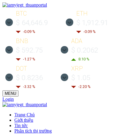
BTC
ETH
$ 64,646.9
$ 1,912.91
-0.09 %
-0.09 %
BNB
ADA
$ 592.75
$ 0.2062
-1.27 %
8.10 %
DOT
XRP
$ 0.8236
$ 1.05
-3.32 %
-2.20 %
MENU
Login
Trang Chủ
Giới thiệu
Tin tức
Phân tích thị trường