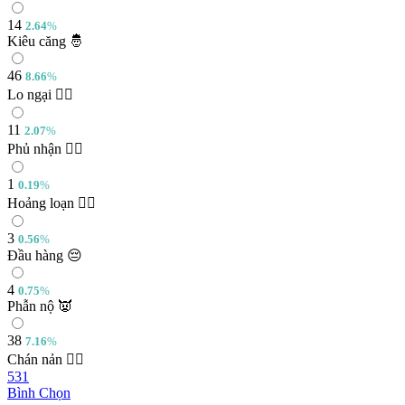
14
2.64
%
Kiêu căng 🤴
46
8.66
%
Lo ngại 🙅‍♂️
11
2.07
%
Phủ nhận 🤷‍♀️
1
0.19
%
Hoảng loạn 🏃‍♂️
3
0.56
%
Đầu hàng 😔
4
0.75
%
Phẫn nộ 👿
38
7.16
%
Chán nản 🤦‍♀️
531
Bình Chọn