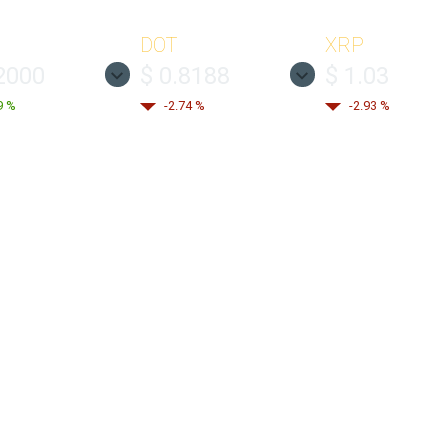
DOT
XRP
2000
$ 0.8188
$ 1.03
9 %
-2.74 %
-2.93 %