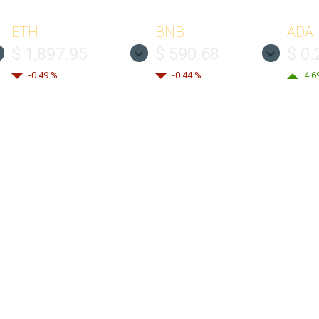
ETH
BNB
ADA
$ 1,897.95
$ 590.68
$ 0.
-0.49 %
-0.44 %
4.6