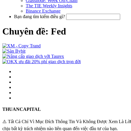
Glassnode: Week On-Chain
The TIE Weekly Insights
Binance Exchange
Bạn đang tìm kiếm điều gì?
Chuyên đề: Fed
THUANCAPITAL
⚠️ Tất Cả Chỉ Vì Mục Đích Thông Tin Và Không Được Xem Là Lời Khuy
chịu bất kỳ trách nhiệm nào liên quan đến việc đầu tư của bạn.