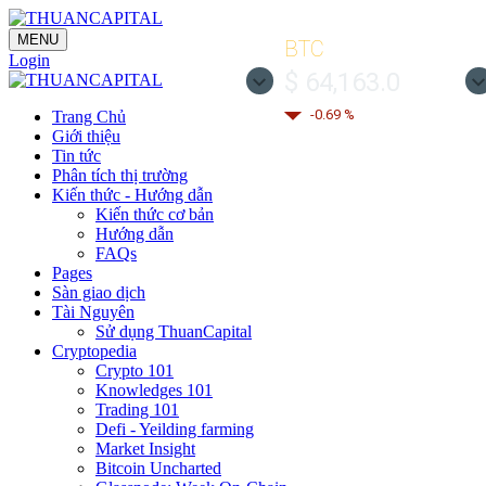
MENU
BTC
Login
$ 64,163.0
-0.69 %
Trang Chủ
Giới thiệu
Tin tức
Phân tích thị trường
Kiến thức - Hướng dẫn
Kiến thức cơ bản
Hướng dẫn
FAQs
Pages
Sàn giao dịch
Tài Nguyên
Sử dụng ThuanCapital
Cryptopedia
Crypto 101
Knowledges 101
Trading 101
Defi - Yeilding farming
Market Insight
Bitcoin Uncharted