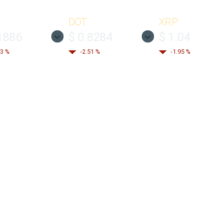
DOT
XRP
1886
$ 0.8284
$ 1.04
13 %
-2.51 %
-1.95 %