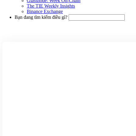
Glassnode: Week On-Chain
The TIE Weekly Insights
Binance Exchange
Bạn đang tìm kiếm điều gì?