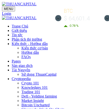
MENU
BTC
Login
$ 64,601.4
0.78 %
Trang Chủ
Giới thiệu
Tin tức
Phân tích thị trường
Kiến thức - Hướng dẫn
Kiến thức cơ bản
Hướng dẫn
FAQs
Pages
Sàn giao dịch
Tài Nguyên
Sử dụng ThuanCapital
Cryptopedia
Crypto 101
Knowledges 101
Trading 101
Defi - Yeilding farming
Market Insight
Bitcoin Uncharted