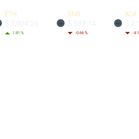
ETH
BNB
ADA
$ 1,904.26
$ 593.74
$ 0.
1.81 %
-0.66 %
-4.