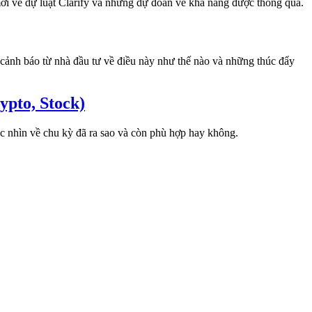
 mới về dự luật Clarify và những dự đoán về khả năng được thông qua.
cảnh báo từ nhà đầu tư về điều này như thế nào và những thúc đẩy
pto, Stock)
óc nhìn về chu kỳ đã ra sao và còn phù hợp hay không.