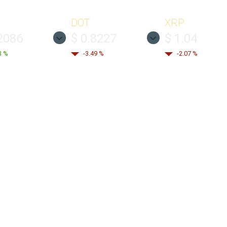
DOT
XRP
2086
$ 0.8227
$ 1.04
3 %
-3.49 %
-2.07 %