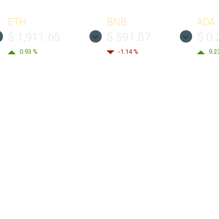
ETH
BNB
ADA
$ 1,911.65
$ 591.87
$ 0.
0.93 %
-1.14 %
9.2