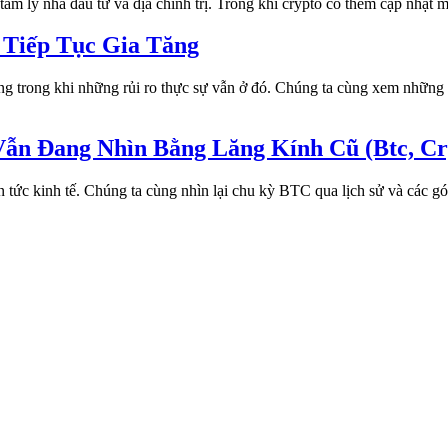
tâm lý nhà đầu tư và địa chính trị. Trong khi crypto có thêm cập nhật
 Tiếp Tục Gia Tăng
g trong khi những rủi ro thực sự vẫn ở đó. Chúng ta cùng xem những 
ẫn Đang Nhìn Bằng Lăng Kính Cũ (Btc, Cry
 tức kinh tế. Chúng ta cùng nhìn lại chu kỳ BTC qua lịch sử và các g