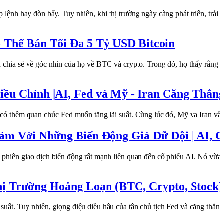
lệnh hay đòn bẩy. Tuy nhiên, khi thị trường ngày càng phát triển, trải 
 Thể Bán Tối Đa 5 Tỷ USD Bitcoin
 chia sẻ về góc nhìn của họ về BTC và crypto. Trong đó, họ thấy rằng 
ều Chỉnh |AI, Fed và Mỹ - Iran Căng Thẳn
 có thêm quan chức Fed muốn tăng lãi suất. Cùng lúc đó, Mỹ va Iran vẫ
m Với Những Biến Động Giá Dữ Dội | AI, C
iên giao dịch biến động rất mạnh liên quan đến cổ phiếu AI. Nó vừa
hị Trường Hoảng Loạn (BTC, Crypto, Stock
uất. Tuy nhiên, giọng điệu diều hâu của tân chủ tịch Fed và căng thẳng