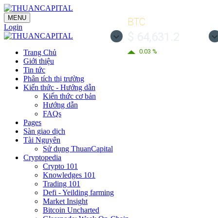
MENU
BTC
Login
$ 64,631.2
0.03 %
Trang Chủ
Giới thiệu
Tin tức
Phân tích thị trường
Kiến thức - Hướng dẫn
Kiến thức cơ bản
Hướng dẫn
FAQs
Pages
Sàn giao dịch
Tài Nguyên
Sử dụng ThuanCapital
Cryptopedia
Crypto 101
Knowledges 101
Trading 101
Defi - Yeilding farming
Market Insight
Bitcoin Uncharted