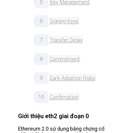
5
Key Management
6
Signing Keys
7
Transfer Delay
8
Commitment
9
Early Adoption Risks
10
Confirmation
Giới thiệu eth2 giai đoạn 0
Ethereum 2.0 sử dụng bằng chứng cổ