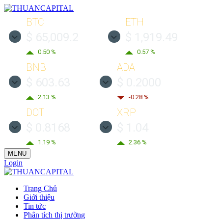
BTC
ETH
$ 65,009.2
$ 1,919.49
0.50 %
0.57 %
BNB
ADA
$ 603.63
$ 0.2000
2.13 %
-0.28 %
DOT
XRP
$ 0.8168
$ 1.04
1.19 %
2.36 %
MENU
Login
Trang Chủ
Giới thiệu
Tin tức
Phân tích thị trường