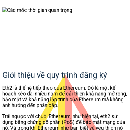
Giới thiệu về quy trình đăng ký
Eth2 là thế hệ tiếp theo của Ethereum. Đó là một kế
hoạch kéo dài nhiều năm để cải thiện khả năng mở rộng,
bảo mật và khả năng lập trình của Ethereum mà không
ảnh hưởng đến phân cấp.
Trái ngược với chuỗi Ethereum, như hiện tại, eth2 sử
dụng bằng chứng cổ phần (PoS) để bảo mật mạng của
nó. Và trong khi Ethereum như bạn biết và yêu thích nó