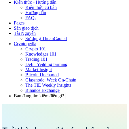
Kiến thức - Hướng dẫn
Kiến thức cơ bản
Hướng dẫn
FAQs
Pages
Sàn giao dịch
Tài Nguyên
Sử dụng ThuanCapital
Cryptopedia
Crypto 101
Knowledges 101
Trading 101
Defi - Yeilding farming
Market Insight
Bitcoin Uncharted
Glassnode: Week On-Chain
The TIE Weekly Insights
Binance Exchange
Bạn đang tìm kiếm điều gì?