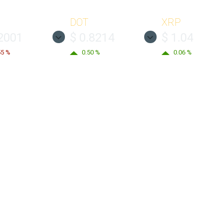
DOT
XRP
.2001
$ 0.8214
$ 1.04
55 %
0.50 %
0.06 %