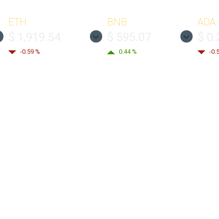
ETH
BNB
ADA
$ 1,919.54
$ 595.07
$ 0
-0.59 %
0.44 %
-0.