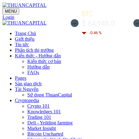
MENU
BTC
Login
$ 64,948.0
-0.46 %
Trang Chủ
Giới thiệu
Tin tức
Phân tích thị trường
Kiến thức - Hướng dẫn
Kiến thức cơ bản
Hướng dẫn
FAQs
Pages
Sàn giao dịch
Tài Nguyên
Sử dụng ThuanCapital
Cryptopedia
Crypto 101
Knowledges 101
Trading 101
Defi - Yeilding farming
Market Insight
Bitcoin Uncharted