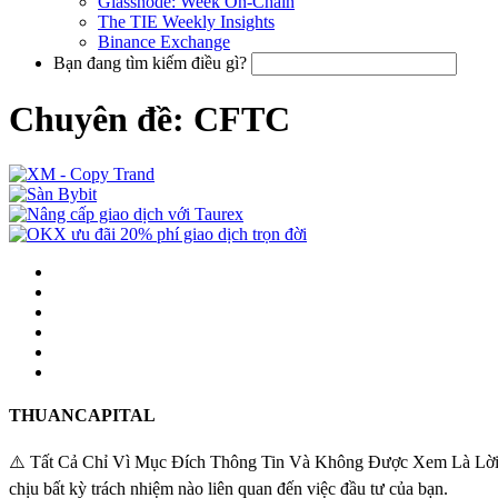
Glassnode: Week On-Chain
The TIE Weekly Insights
Binance Exchange
Bạn đang tìm kiếm điều gì?
Chuyên đề: CFTC
THUANCAPITAL
⚠️ Tất Cả Chỉ Vì Mục Đích Thông Tin Và Không Được Xem Là Lời Khuy
chịu bất kỳ trách nhiệm nào liên quan đến việc đầu tư của bạn.