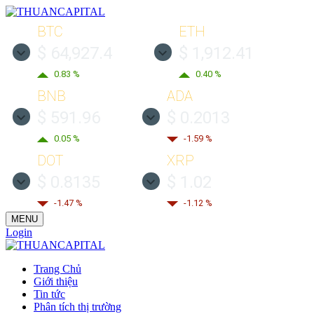
BTC
ETH
$ 64,927.4
$ 1,912.41
0.83 %
0.40 %
BNB
ADA
$ 591.96
$ 0.2013
0.05 %
-1.59 %
DOT
XRP
$ 0.8135
$ 1.02
-1.47 %
-1.12 %
MENU
Login
Trang Chủ
Giới thiệu
Tin tức
Phân tích thị trường