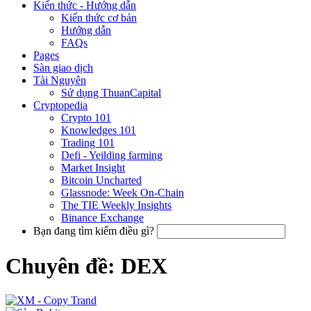
Kiến thức - Hướng dẫn
Kiến thức cơ bản
Hướng dẫn
FAQs
Pages
Sàn giao dịch
Tài Nguyên
Sử dụng ThuanCapital
Cryptopedia
Crypto 101
Knowledges 101
Trading 101
Defi - Yeilding farming
Market Insight
Bitcoin Uncharted
Glassnode: Week On-Chain
The TIE Weekly Insights
Binance Exchange
Bạn đang tìm kiếm điều gì?
Chuyên đề: DEX