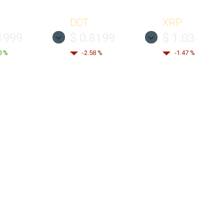
DOT
XRP
1999
$ 0.8199
$ 1.03
0 %
-2.58 %
-1.47 %