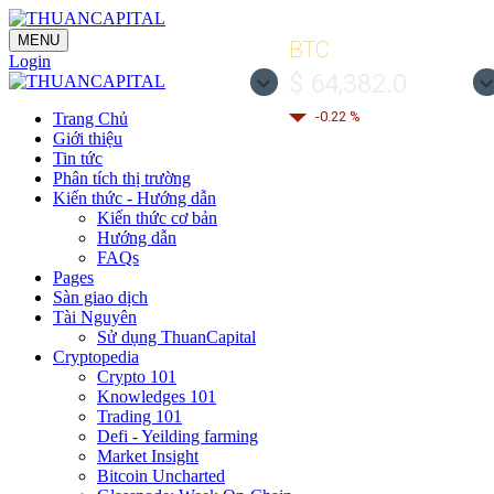
MENU
BTC
Login
$ 64,382.0
-0.22 %
Trang Chủ
Giới thiệu
Tin tức
Phân tích thị trường
Kiến thức - Hướng dẫn
Kiến thức cơ bản
Hướng dẫn
FAQs
Pages
Sàn giao dịch
Tài Nguyên
Sử dụng ThuanCapital
Cryptopedia
Crypto 101
Knowledges 101
Trading 101
Defi - Yeilding farming
Market Insight
Bitcoin Uncharted