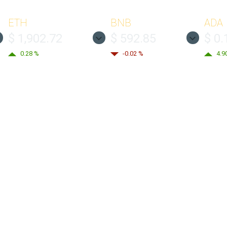
ETH
BNB
ADA
$ 1,902.72
$ 592.85
$ 0.
0.28 %
-0.02 %
4.9