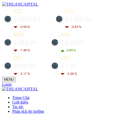
BTC
ETH
$ 64,272.5
$ 1,901.92
-0.94 %
-0.65 %
BNB
ADA
$ 585.99
$ 0.2022
-1.49 %
6.89 %
DOT
XRP
$ 0.8160
$ 1.03
-2.11 %
-2.66 %
MENU
Login
Trang Chủ
Giới thiệu
Tin tức
Phân tích thị trường