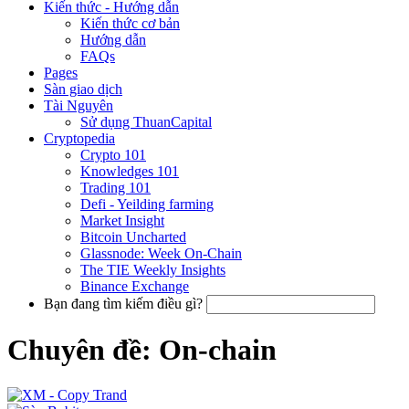
Kiến thức - Hướng dẫn
Kiến thức cơ bản
Hướng dẫn
FAQs
Pages
Sàn giao dịch
Tài Nguyên
Sử dụng ThuanCapital
Cryptopedia
Crypto 101
Knowledges 101
Trading 101
Defi - Yeilding farming
Market Insight
Bitcoin Uncharted
Glassnode: Week On-Chain
The TIE Weekly Insights
Binance Exchange
Bạn đang tìm kiếm điều gì?
Chuyên đề: On-chain