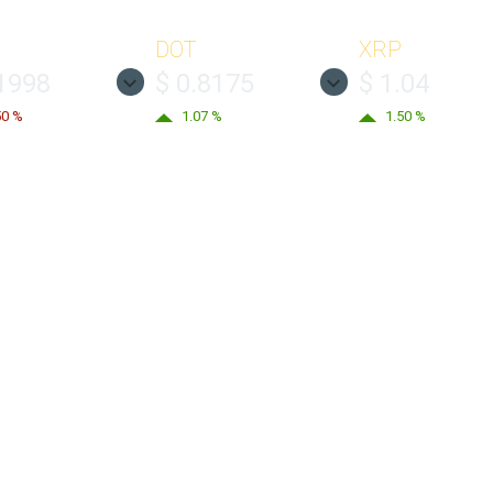
DOT
XRP
.1998
$ 0.8175
$ 1.04
50 %
1.07 %
1.50 %