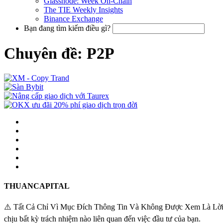
Glassnode: Week On-Chain
The TIE Weekly Insights
Binance Exchange
Bạn đang tìm kiếm điều gì?
Chuyên đề: P2P
THUANCAPITAL
⚠️ Tất Cả Chỉ Vì Mục Đích Thông Tin Và Không Được Xem Là Lời Khuy
chịu bất kỳ trách nhiệm nào liên quan đến việc đầu tư của bạn.