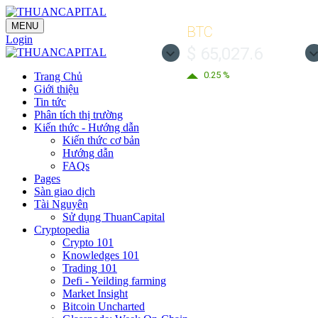
MENU
BTC
Login
$ 65,027.6
0.25 %
Trang Chủ
Giới thiệu
Tin tức
Phân tích thị trường
Kiến thức - Hướng dẫn
Kiến thức cơ bản
Hướng dẫn
FAQs
Pages
Sàn giao dịch
Tài Nguyên
Sử dụng ThuanCapital
Cryptopedia
Crypto 101
Knowledges 101
Trading 101
Defi - Yeilding farming
Market Insight
Bitcoin Uncharted