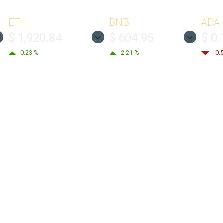
ETH
BNB
ADA
$ 1,920.84
$ 604.95
$ 0
0.23 %
2.21 %
-0.