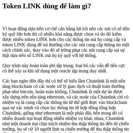
Token LINK dùng để làm gì?
Vì hoạt động dựa trên cơ chế cân bằng lợi ích nên các nút có số tiền
ký quỹ lớn hơn thì có nhiều khả năng được chọn và do đó kiếm
được nhiều token LINK hơn cho các thông tin mà họ cung cấp và
token LINK dùng để trả thưởng cho các nút cung cấp thông tin một
cách chính xác, thay vào đó sẽ trừng phạt các nút cung cấp sai sự
thật dựa trên số LINK mà họ ký quỹ với hệ thống.
Quy trình này hoàn toàn phi tập trung, loại bỏ các vấn đề tiêu cực
có thể xảy ra khi sử dụng một oracle tập trung duy nhất.
Các bạn nghe đến đây thì có thể sẽ hiểu lầm Chainlink là một nền
tảng blockchain có các node xử lý giao dịch và thuật toán thưởng
phạt như bitcoin, hoàn toàn không, Chainlink là một dự án được
xây dựng trên nền tảng ethereum, và các node của Chainlink chỉ có
nhiệm vụ là cung cấp các thông tin từ thế giới thực vào blockchain
qua sự xác minh và chọn lọc thông tin từ hợp đồng tổng hợp
Chainlink, giống như ethereum là một pháo đài, bên trong đó có
nhiều doanh trại hoạt động nhiều nhiệm vụ khác nhau, Chainlink
như một doanh trại chịu trách nhiệm thu thập thông tin đến từ chiến
trường, họ sẽ cử 10 người lính ra chiến trường để thu thập thông tin