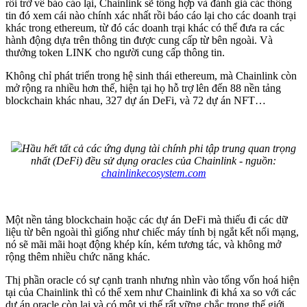
rồi trở về báo cáo lại, Chainlink sẽ tổng hợp và đánh giá các thông
tin đó xem cái nào chính xác nhất rồi báo cáo lại cho các doanh trại
khác trong ethereum, từ đó các doanh trại khác có thể đưa ra các
hành động dựa trên thông tin được cung cấp từ bên ngoài. Và
thưởng token LINK cho người cung cấp thông tin.
Không chỉ phát triển trong hệ sinh thái ethereum, mà Chainlink còn
mở rộng ra nhiều hơn thế, hiện tại họ hỗ trợ lên đến 88 nền tảng
blockchain khác nhau, 327 dự án DeFi, và 72 dự án NFT…
Hầu hết tất cả các ứng dụng tài chính phi tập trung quan trọng
nhất (DeFi) đều sử dụng oracles của Chainlink - nguồn:
chainlinkecosystem.com
Một nền tảng blockchain hoặc các dự án DeFi mà thiếu đi các dữ
liệu từ bên ngoài thì giống như chiếc máy tính bị ngắt kết nối mạng,
nó sẽ mãi mãi hoạt động khép kín, kém tương tác, và không mở
rộng thêm nhiều chức năng khác.
Thị phần oracle có sự cạnh tranh nhưng nhìn vào tổng vốn hoá hiện
tại của Chainlink thì có thể xem như Chainlink đi khá xa so với các
dự án oracle còn lại và có một vị thế rất vững chắc trong thế giới