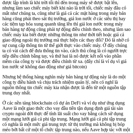
được lập trình là khi trời tối thì đèn trong máy sẽ được bật lên,
nhưng làm sao chiếc máy biết khi nào là trời tối, chiếc máy đâu có
mắt như chúng ta, cũng như là giá cả các mặt hàng trong máy bán
hàng cũng phải theo sát thị trường, giá lon nước ở các siêu thị hay
các tiệm tạp hóa xung quanh tăng lên thì giá lon nước trong máy
bán hàng tự động cũng phải tự động điều chỉnh theo, nhưng làm sao
chiếc máy kia biết được những thông tin như thời tiết hoặc giá cả
giao động ngoài thị trường mà thực hiện các thay đổi? Đó là nhờ có
sự cung cấp thông tin từ thế giới thực vào chiếc máy. Ở đây chúng
ta có vài cách để đưa thông tin vào, cách thủ công là có người trực
tiếp điều chỉnh bằng tay, và thứ hai là nó được kết nối vào phần
mềm của công ty và được điều chỉnh từ xa. (đây chỉ là ví dụ vì giá
lon nước sẽ không dao động như giá bitcoin)
Nhưng hệ thống hàng nghìn máy bán hàng tự động này là do một
công ty điều hành và chịu trách nhiệm quản lý, nên có nghĩ là
nguồn thông tin chiếc máy kia nhận được là đến từ một nguồn tập
trung duy nhất.
Ở các nền tảng blockchain có dự án DeFi và ví dụ như ứng dụng
Aave là một giao thức cho vay đầu tiên tận dụng định giá tài sản
crypto ngoài đời thực để tính lãi suất cho vay bằng cách sử dụng
một mạng lưới giá cả phi tập trung. Mạng lưới giá cả phi tập trung
có nghĩa là một mức giá trung trực từ thị trường mà không bị bóp
méo bởi bất cứ một tổ chức tập trung nào, nếu Aave hợp tác với một