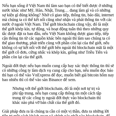
Nếu bạn sống ở Việt Nam thì làm sao bạn có thể biết được ở những
nước khác như Mỹ, Hàn, Nhật, Trung… đang làm gì và có những
sự kiện gì đúng không? Nhờ có giao tiếp, thông tin, báo đài, internet
mà chúng ta có thể kết nối cũng như nhận và phát thông tin với các
nước ở ngoài Việt Nam. Thế giới blockchain cũng vậy, đó là một
thế giới khép kín, tự động, và hoạt động tuân thủ theo những quy
tắc được đặt ra ban đầu, nếu Việt Nam không được giao tiếp, tiếp
cận thông tin từ các nguồn khác bên ngoài thì làm sao chúng ta có
thể giao thương, phát triển cùng với phần còn lại của thế giới, nếu
không có sự kết nối với thế giới bên ngoài thì blockchain mãi là một
thế giới cô đơn, cứng nhắc và khép kín, giống như Triều Tiên và
phần còn lại của thế giới.
Ngoài đời thực nếu bạn muốn cung cấp hay xác thực thông tin thì sẽ
có những công ty làm dịch vụ cung cấp cho bạn, nếu muốn đọc báo
thì bạn có thể vào VnExpress để đọc, muốn biết giá bitcoin hôm nay
bao nhiêu thì có thể vào sàn Binance để xem.
Nhưng với thế giới blockchain, đó là một nơi tự trị và
phi tập trung, nếu bạn cung cấp thông tin một cách tập
trung từ các công ty ngoài đời thực vào blockchain thì
khác nào phá vỡ bản chất của thế giới đó.
Giải pháp đưa ra là chúng ta cần có một vị thần, đưa ra những lời
tiên tri một cách khách quan và chính xác nhất vào blockchain, để