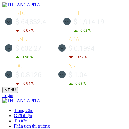
BTC
ETH
$ 64,832.4
$ 1,914.19
-0.07 %
0.02 %
BNB
ADA
$ 602.27
$ 0.1994
1.98 %
-0.62 %
DOT
XRP
$ 0.8126
$ 1.04
-0.94 %
0.63 %
MENU
Login
Trang Chủ
Giới thiệu
Tin tức
Phân tích thị trường