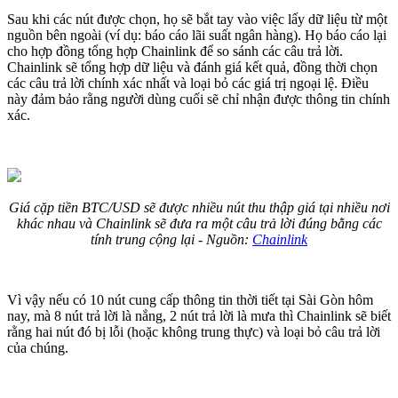
Sau khi các nút được chọn, họ sẽ bắt tay vào việc lấy dữ liệu từ một
nguồn bên ngoài (ví dụ: báo cáo lãi suất ngân hàng). Họ báo cáo lại
cho hợp đồng tổng hợp Chainlink để so sánh các câu trả lời.
Chainlink sẽ tổng hợp dữ liệu và đánh giá kết quả, đồng thời chọn
các câu trả lời chính xác nhất và loại bỏ các giá trị ngoại lệ. Điều
này đảm bảo rằng người dùng cuối sẽ chỉ nhận được thông tin chính
xác.
Giá cặp tiền BTC/USD sẽ được nhiều nút thu thập giá tại nhiều nơi
khác nhau và Chainlink sẽ đưa ra một câu trả lời đúng bằng các
tính trung cộng lại - Nguồn:
Chainlink
Vì vậy nếu có 10 nút cung cấp thông tin thời tiết tại Sài Gòn hôm
nay, mà 8 nút trả lời là nắng, 2 nút trả lời là mưa thì Chainlink sẽ biết
rằng hai nút đó bị lỗi (hoặc không trung thực) và loại bỏ câu trả lời
của chúng.