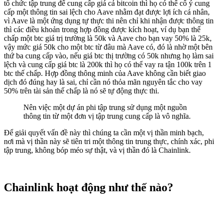
tổ chức tập trung để cung cấp giá cả bitcoin thì họ có thể cố ý cung
cấp một thông tin sai lệch cho Aave nhằm đạt được lợi ích cá nhân,
vì Aave là một ứng dụng tự thực thi nên chỉ khi nhận được thông tin
thì các điều khoản trong hợp đồng được kích hoạt, ví dụ bạn thế
chấp một btc giá trị trường là 50k và Aave cho bạn vay 50% là 25k,
vậy mức giá 50k cho một btc từ đâu mà Aave có, đó là nhờ một bên
thứ ba cung cấp vào, nếu giá btc thị trường có 50k nhưng họ làm sai
lệch và cung cấp giá btc là 200k thì họ có thể vay ra tận 100k trên 1
btc thế chấp. Hợp đồng thông minh của Aave không cần biết giao
dịch đó đúng hay là sai, chỉ cần nó thỏa mãn nguyên tắc cho vay
50% trên tài sản thế chấp là nó sẽ tự động thực thi.
Nên việc một dự án phi tập trung sử dụng một nguồn
thông tin từ một đơn vị tập trung cung cấp là vô nghĩa.
Để giải quyết vấn đề này thì chúng ta cần một vị thần minh bạch,
nơi mà vị thần này sẽ tiên tri một thông tin trung thực, chính xác, phi
tập trung, không bóp méo sự thật, và vị thần đó là Chainlink.
Chainlink hoạt động như thế nào?