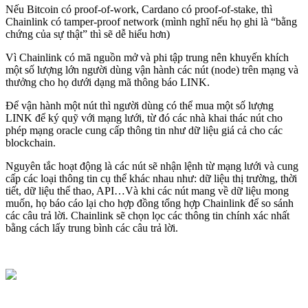
Nếu Bitcoin có proof-of-work, Cardano có proof-of-stake, thì
Chainlink có tamper-proof network (mình nghĩ nếu họ ghi là “bằng
chứng của sự thật” thì sẽ dễ hiểu hơn)
Vì Chainlink có mã nguồn mở và phi tập trung nên khuyến khích
một số lượng lớn người dùng vận hành các nút (node) trên mạng và
thưởng cho họ dưới dạng mã thông báo LINK.
Để vận hành một nút thì người dùng có thể mua một số lượng
LINK để ký quỹ với mạng lưới, từ đó các nhà khai thác nút cho
phép mạng oracle cung cấp thông tin như dữ liệu giá cả cho các
blockchain.
Nguyên tắc hoạt động là các nút sẽ nhận lệnh từ mạng lưới và cung
cấp các loại thông tin cụ thể khác nhau như: dữ liệu thị trường, thời
tiết, dữ liệu thể thao, API…Và khi các nút mang về dữ liệu mong
muốn, họ báo cáo lại cho hợp đồng tổng hợp Chainlink để so sánh
các câu trả lời. Chainlink sẽ chọn lọc các thông tin chính xác nhất
bằng cách lấy trung bình các câu trả lời.