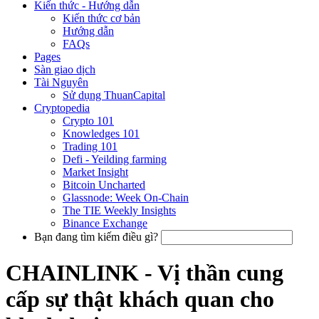
Kiến thức - Hướng dẫn
Kiến thức cơ bản
Hướng dẫn
FAQs
Pages
Sàn giao dịch
Tài Nguyên
Sử dụng ThuanCapital
Cryptopedia
Crypto 101
Knowledges 101
Trading 101
Defi - Yeilding farming
Market Insight
Bitcoin Uncharted
Glassnode: Week On-Chain
The TIE Weekly Insights
Binance Exchange
Bạn đang tìm kiếm điều gì?
CHAINLINK - Vị thần cung
cấp sự thật khách quan cho