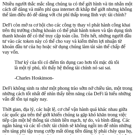
Nhiều người thắc mắc rằng chúng ta có thể gửi hình và tin nhắn một
cách dễ dàng và miễn phí qua internet đi khắp thế giới nhưng không
thể làm điều đó dễ dàng với chi phí thấp trong lĩnh vực tài chính?
DeFi còn mở ra cơ hội cho các công ty thay vì phát hành công khai
trên thị trường chứng khoán có thể phát hành token và tận dụng tính
thanh khoản để có thể truy cập toàn cầu. Trên hết, những người đầu
tư vào các token này có thể cho vay và kiếm thêm lợi nhuận từ
khoản đầu tư của họ hoặc sử dụng chúng làm tài sản thế chấp để
vay vốn.
Thư ký của tôi có điểm tín dụng cao hơn tôi mặc dù tôi
là một tỷ phú, tôi thấy hệ thống tài chính nó sai sai.
-Charles Hoskinson-
DeFi không sinh ra như một phong trào sớm nở chiều tàn, một trong
những cách tốt nhất để nhìn thấy tiềm năng của DeFi là hiểu những
vấn đề tồn tại ngày nay.
Thời gian, địa lý, các luật lệ, cơ chế vận hành quá khác nhau giữa
các quốc gia trên thế giới khiến chúng ta gặp khó khăn trong việc
tiếp cận một hệ thống tài chính liền mạch, tự do, và bình đẳng. Các
ngân hàng và các tổ chức tài chính sẽ không ngồi im để nhìn những
nền tảng phi tập trung cướp mất dòng tiền đáng lý phải chảy qua họ,