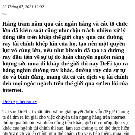
26 Tháng 07, 2021 12:02
Hàng trăm năm qua các ngân hàng và các tổ chức
lớn đã kiểm soát cũng như chịu trách nhiệm xử lý
dòng tiền trên khắp thế giới chạy qua các đường
ray tài chính khép kín của họ, tạo nên một quyền
lực vô cùng lớn, nếu như bitcoin đã tạo ra đường
ray đầu tiên về sự tự do luân chuyển nguồn năng
lượng sức mua đi khắp thế giới thì nay DeFi tạo ra
hàng nghìn đường ray khác, đường ray của sự tự
do và bình đẳng, mang tất cả các dịch vụ tài chính
đến mọi ngóc ngách trên thế giới qua sự len lỏi của
internet.
DeFi
•
ethereum
•
Tại sao DeFi lại xuất hiện và nó giải quyết được vấn đề gì? Chúng
ta đã tìm ra lời giải cho việc chuyển tiền ngang hàng trên internet
thông qua bitcoin và nhiều đồng tiền khác, giờ còn những dịch vụ
khác của ngành tài chính thì sao, làm sao chúng ta có thể thực hiện
những dịch vụ tài chính như thế chấp, cho vay, bảo hiểm, mua bán