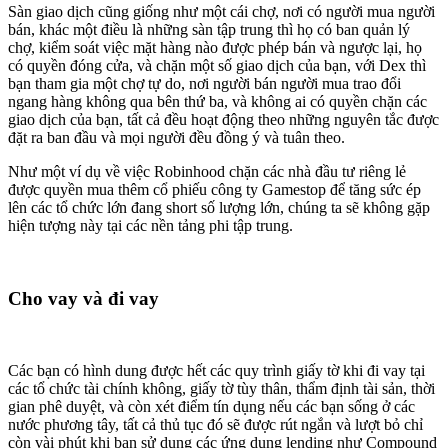
Sàn giao dịch cũng giống như một cái chợ, nơi có người mua người
bán, khác một điều là những sàn tập trung thì họ có ban quản lý
chợ, kiểm soát việc mặt hàng nào được phép bán và ngược lại, họ
có quyền đóng cửa, và chặn một số giao dịch của bạn, với Dex thì
bạn tham gia một chợ tự do, nơi người bán người mua trao đổi
ngang hàng không qua bên thứ ba, và không ai có quyền chặn các
giao dịch của bạn, tất cả đều hoạt động theo những nguyên tắc được
đặt ra ban đầu và mọi người đều đồng ý và tuân theo.
Như một ví dụ về việc Robinhood chặn các nhà đầu tư riêng lẻ
được quyền mua thêm cổ phiếu công ty Gamestop để tăng sức ép
lên các tổ chức lớn đang short số lượng lớn, chúng ta sẽ không gặp
hiện tượng này tại các nền tảng phi tập trung.
Cho vay và đi vay
Các bạn có hình dung được hết các quy trình giấy tờ khi đi vay tại
các tổ chức tài chính không, giấy tờ tùy thân, thẩm định tài sản, thời
gian phê duyệt, và còn xét điểm tín dụng nếu các bạn sống ở các
nước phương tây, tất cả thủ tục đó sẽ được rút ngắn và lượt bỏ chỉ
còn vài phút khi bạn sử dụng các ứng dụng lending như Compound