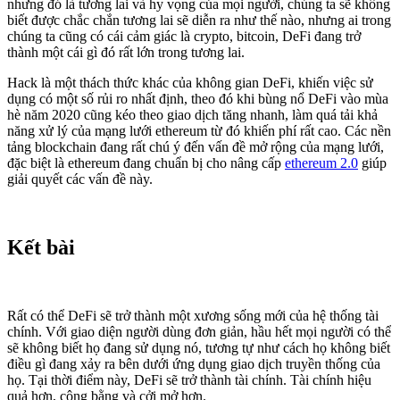
nhưng đó là tương lai và hy vọng của mọi người, chúng ta sẽ không
biết được chắc chắn tương lai sẽ diễn ra như thế nào, nhưng ai trong
chúng ta cũng có cái cảm giác là crypto, bitcoin, DeFi đang trở
thành một cái gì đó rất lớn trong tương lai.
Hack là một thách thức khác của không gian DeFi, khiến việc sử
dụng có một số rủi ro nhất định, theo đó khi bùng nổ DeFi vào mùa
hè năm 2020 cũng kéo theo giao dịch tăng nhanh, làm quá tải khả
năng xử lý của mạng lưới ethereum từ đó khiến phí rất cao. Các nền
tảng blockchain đang rất chú ý đến vấn đề mở rộng của mạng lưới,
đặc biệt là ethereum đang chuẩn bị cho nâng cấp
ethereum 2.0
giúp
giải quyết các vấn đề này.
Kết bài
Rất có thể DeFi sẽ trở thành một xương sống mới của hệ thống tài
chính. Với giao diện người dùng đơn giản, hầu hết mọi người có thể
sẽ không biết họ đang sử dụng nó, tương tự như cách họ không biết
điều gì đang xảy ra bên dưới ứng dụng giao dịch truyền thống của
họ. Tại thời điểm này, DeFi sẽ trở thành tài chính. Tài chính hiệu
quả hơn, công bằng và cởi mở hơn.