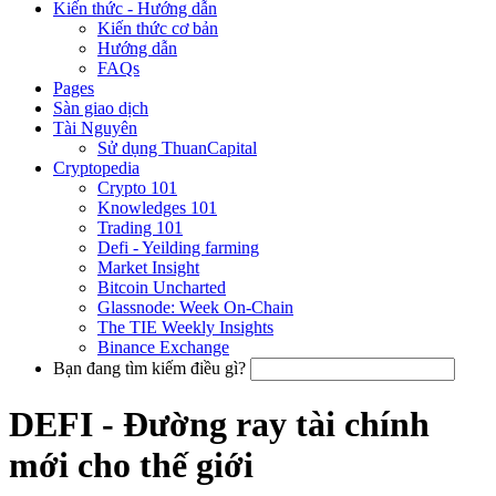
Kiến thức - Hướng dẫn
Kiến thức cơ bản
Hướng dẫn
FAQs
Pages
Sàn giao dịch
Tài Nguyên
Sử dụng ThuanCapital
Cryptopedia
Crypto 101
Knowledges 101
Trading 101
Defi - Yeilding farming
Market Insight
Bitcoin Uncharted
Glassnode: Week On-Chain
The TIE Weekly Insights
Binance Exchange
Bạn đang tìm kiếm điều gì?
DEFI - Đường ray tài chính
mới cho thế giới