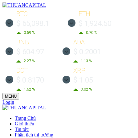
BTC
ETH
$ 65,098.1
$ 1,924.50
0.59 %
0.70 %
BNB
ADA
$ 604.97
$ 0.2001
2.27 %
1.13 %
DOT
XRP
$ 0.8170
$ 1.05
1.62 %
3.02 %
MENU
Login
Trang Chủ
Giới thiệu
Tin tức
Phân tích thị trường