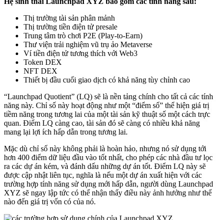
Hệ sinh thái Launchpad XYZ bao gồm các tính năng sau:
Thị trường tài sản phân mảnh
Thị trường tiền điện tử presale
Trung tâm trò chơi P2E (Play-to-Earn)
Thư viện trải nghiệm vũ trụ ảo Metaverse
Ví tiền điện tử tương thích với Web3
Token DEX
NFT DEX
Thiết bị đầu cuối giao dịch có khả năng tùy chỉnh cao
“Launchpad Quotient” (LQ) sẽ là nền tảng chính cho tất cả các tính
năng này. Chỉ số này hoạt động như một “điểm số” thể hiện giá trị
tiềm năng trong tương lai của một tài sản kỹ thuật số một cách trực
quan. Điểm LQ càng cao, tài sản đó sẽ càng có nhiều khả năng
mang lại lợi ích hấp dẫn trong tương lai.
Mặc dù chỉ số này không phải là hoàn hảo, nhưng nó sử dụng tới
hơn 400 điểm dữ liệu đầu vào tốt nhất, cho phép các nhà đầu tư lọc
ra các dự án kém, và đánh dấu những dự án tốt. Điểm LQ này sẽ
được cập nhật liên tục, nghĩa là nếu một dự án xuất hiện với các
trường hợp tính năng sử dụng mới hấp dẫn, người dùng Launchpad
XYZ sẽ ngay lập tức có thể nhận thấy điều này ảnh hưởng như thế
nào đến giá trị vốn có của nó.