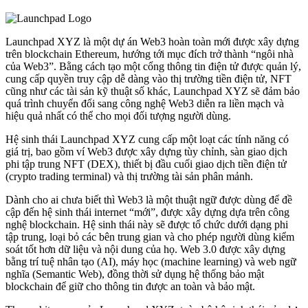
Launchpad XYZ là một dự án Web3 hoàn toàn mới được xây dựng
trên blockchain Ethereum, hướng tới mục đích trở thành “ngôi nhà
của Web3”. Bằng cách tạo một cổng thông tin điện tử được quản lý,
cung cấp quyền truy cập dễ dàng vào thị trường tiền điện tử, NFT
cũng như các tài sản kỹ thuật số khác, Launchpad XYZ sẽ đảm bảo
quá trình chuyển đổi sang công nghệ Web3 diễn ra liền mạch và
hiệu quả nhất có thể cho mọi đối tượng người dùng.
Hệ sinh thái Launchpad XYZ cung cấp một loạt các tính năng có
giá trị, bao gồm ví Web3 được xây dựng tùy chỉnh, sàn giao dịch
phi tập trung NFT (DEX), thiết bị đầu cuối giao dịch tiền điện tử
(crypto trading terminal) và thị trường tài sản phân mảnh.
Dành cho ai chưa biết thì Web3 là một thuật ngữ được dùng để đề
cập đến hệ sinh thái internet “mới”, được xây dựng dựa trên công
nghệ blockchain. Hệ sinh thái này sẽ được tổ chức dưới dạng phi
tập trung, loại bỏ các bên trung gian và cho phép người dùng kiểm
soát tốt hơn dữ liệu và nội dung của họ. Web 3.0 được xây dựng
bằng trí tuệ nhân tạo (AI), máy học (machine learning) và web ngữ
nghĩa (Semantic Web), đồng thời sử dụng hệ thống bảo mật
blockchain để giữ cho thông tin được an toàn và bảo mật.