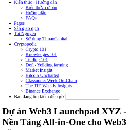
Kiến thức - Hướng dẫn
Kiến thức cơ bản
Hướng dẫn
FAQs
Pages
Sàn giao dịch
Tài Nguyên
Sử dụng ThuanCapital
Cryptopedia
Crypto 101
Knowledges 101
Trading 101
Defi - Yeilding farming
Market Insight
Bitcoin Uncharted
Glassnode: Week On-Chain
The TIE Weekly Insights
Binance Exchange
Bạn đang tìm kiếm điều gì?
Dự án Web3 Launchpad XYZ -
Nền Tảng All-in-One cho Web3