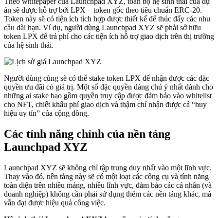
Theo whitepaper của Launchpad XYZ, toàn bộ hệ sinh thái của dự
án sẽ được hỗ trợ bởi LPX – token gốc theo tiêu chuẩn ERC-20.
Token này sẽ có tiện ích tích hợp được thiết kế để thúc đẩy các nhu
cầu dài hạn. Ví dụ, người dùng Launchpad XYZ sẽ phải sở hữu
token LPX để trả phí cho các tiện ích hỗ trợ giao dịch trên thị trường
của hệ sinh thái.
Người dùng cũng sẽ có thể stake token LPX để nhận được các đặc
quyền ưu đãi có giá trị. Một số đặc quyền đáng chú ý nhất dành cho
những ai stake bao gồm quyền truy cập được đảm bảo vào whitelist
cho NFT, chiết khấu phí giao dịch và thậm chí nhận được cả “huy
hiệu uy tín” của cộng đồng.
Các tính năng chính của nền tảng
Launchpad XYZ
Launchpad XYZ sẽ không chỉ tập trung duy nhất vào một lĩnh vực.
Thay vào đó, nền tảng này sẽ có một loạt các công cụ và tính năng
toàn diện trên nhiều mảng, nhiều lĩnh vực, đảm bảo các cá nhân (và
doanh nghiệp) không cần phải sử dụng thêm các nền tảng khác, mà
vẫn đạt được hiệu quả công việc.