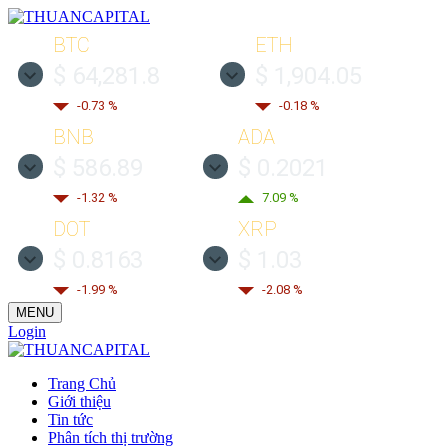
BTC
ETH
$ 64,281.8
$ 1,904.05
-0.73 %
-0.18 %
BNB
ADA
$ 586.89
$ 0.2021
-1.32 %
7.09 %
DOT
XRP
$ 0.8163
$ 1.03
-1.99 %
-2.08 %
MENU
Login
Trang Chủ
Giới thiệu
Tin tức
Phân tích thị trường