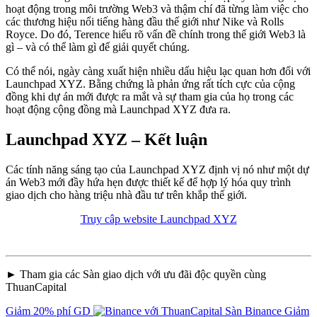
hoạt động trong môi trường Web3 và thậm chí đã từng làm việc cho
các thương hiệu nổi tiếng hàng đầu thế giới như Nike và Rolls
Royce. Do đó, Terence hiểu rõ vấn đề chính trong thế giới Web3 là
gì – và có thể làm gì để giải quyết chúng.
Có thể nói, ngày càng xuất hiện nhiều dấu hiệu lạc quan hơn đối với
Launchpad XYZ. Bằng chứng là phản ứng rất tích cực của cộng
đồng khi dự án mới được ra mắt và sự tham gia của họ trong các
hoạt động cộng đồng mà Launchpad XYZ đưa ra.
Launchpad XYZ – Kết luận
Các tính năng sáng tạo của Launchpad XYZ định vị nó như một dự
án Web3 mới đầy hứa hẹn được thiết kế để hợp lý hóa quy trình
giao dịch cho hàng triệu nhà đầu tư trên khắp thế giới.
Truy câp website Launchpad XYZ
► Tham gia các Sàn giao dịch với ưu đãi độc quyền cùng
ThuanCapital
Giảm 20% phí GD
Sàn Binance
Giảm