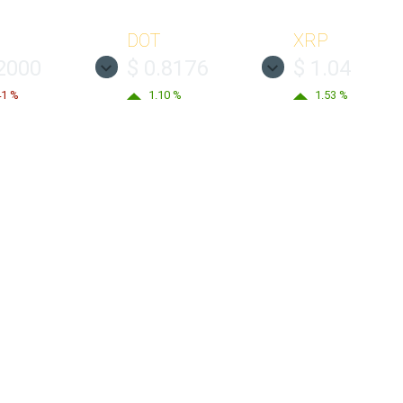
DOT
XRP
.2000
$ 0.8176
$ 1.04
41 %
1.10 %
1.53 %