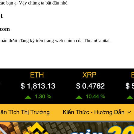
các bạn ạ. Vậy chúng ta bắt đầu nhé.
t
.com
khoản được đăng ký trên trang web chính của ThuanCapital.