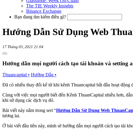
Glassnode: Week On-Chain
The TIE Weekly Insights
Binance Exchange
Bạn đang tìm kiếm điều gì?
Hướng Dẫn Sử Dụng Web ThuanCa
17 Tháng 03, 2021 21:04
Hướng dẫn mọi người cách tạo tài khoản và setting a
Thuancapital
•
Hướng Dẫn
•
Đã có nhiều thay đổi kể từ khi kênh Thuancapital bắt đầu hoạt động đ
Cùng với việc mọi người biết đến Kênh ThuanCapital nhiều hơn, dẫn 
khi sử dụng các dịch vụ đó.
Bài viết này nằm trong seri “
Hướng Dẫn Sử Dụng Web ThuanCapi
tương lai.
Ở bài viết đầu tiên này, mình sẽ hướng dẫn mọi người cách tạo tài kh