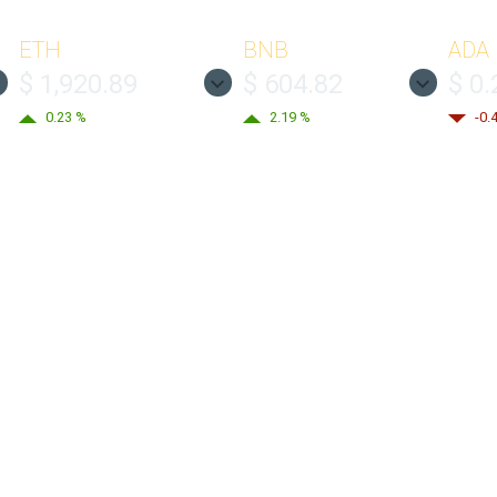
ETH
BNB
ADA
$ 1,920.89
$ 604.82
$ 0
0.23 %
2.19 %
-0.