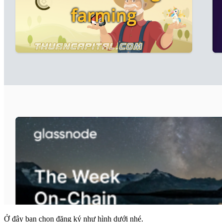
Ở đây bạn chọn đăng ký như hình dưới nhé.