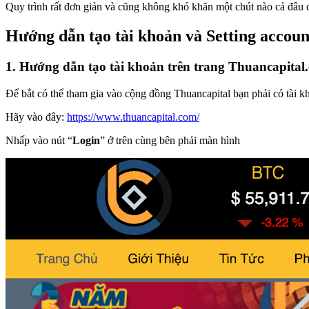
Quy trình rất đơn giản và cũng không khó khăn một chút nào cả đâu 
Hướng dẫn tạo tài khoản và Setting accoun
1. Hướng dẫn tạo tài khoản trên trang Thuancapital
Để bắt có thể tham gia vào cộng đồng Thuancapital bạn phải có tài 
Hãy vào đây:
https://www.thuancapital.com/
Nhấp vào nút “
Login
” ở trên cùng bên phải màn hình