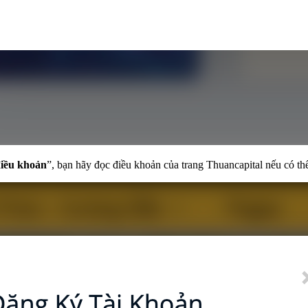
điều khoản
”, bạn hãy đọc điều khoản của trang Thuancapital nếu có th