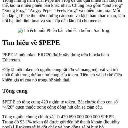
Trong những năm qua, Pepe the Frog đã trải qua nhiều lần chuyển
thể, tạo ra nhiều phiên bản khác nhau. Chúng bao gồm “Sad Frog”
“Smug Frog” “Angry Pepe” “Feels Frog” và nhiều hơn nữa. Mỗi
lần lặp lại Pepe thể hiện những cảm xúc và kịch bản khác nhau, làm
nổi bật tính linh hoạt và sức hấp dẫn lâu dài cho meme.
Phiên bản chú ếch buồn - Sad frog
Tìm hiểu về $PEPE
PEPE là một token ERC20 được xây dựng trên blockchain
Ethereum.
Đây là một token có nguồn cung rất lớn và mang một vài vai trò
nhất định trong dự án như cung cấp token. Tiện ích và cơ chế điều
khiển giá trị của nó trong hệ sinh thái.
Tổng cung
$PEPE có tổng cung 420 nghìn tỷ token. Bắt chước theo con số
“4/20” quen thuộc trong cộng đồng hút cần sa toàn cầu.
Tổng nguồn chung chính xác là 420.690.000.000.000 $PEPE.
Trong đó 93.1% token đã được gửi đến bể thanh khoản (liquidity
pool) LP tokens sẽ bị đốt cháy và hợp đồng sẽ bị huỷ bỏ.