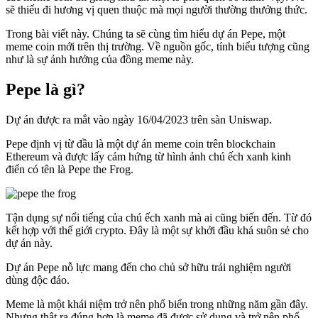
sẽ thiếu đi hương vị quen thuộc mà mọi người thường thưởng thức.
Trong bài viết này. Chúng ta sẽ cùng tìm hiểu dự án Pepe, một
meme coin mới trên thị trường. Về nguồn gốc, tính biểu tượng cũng
như là sự ảnh hưởng của đồng meme này.
Pepe là gì?
Dự án được ra mắt vào ngày 16/04/2023 trên sàn Uniswap.
Pepe định vị từ đầu là một dự án meme coin trên blockchain
Ethereum và được lấy cảm hứng từ hình ảnh chú ếch xanh kinh
điển có tên là Pepe the Frog.
Tận dụng sự nổi tiếng của chú ếch xanh mà ai cũng biến đến. Từ đó
kết hợp với thế giới crypto. Đây là một sự khởi đầu khá suôn sẻ cho
dự án này.
Dự án Pepe nỗ lực mang đến cho chủ sở hữu trải nghiệm người
dùng độc đáo.
Meme là một khái niệm trở nên phổ biến trong những năm gần đây.
Nhưng thật ra đúng hơn là meme đã được sử dụng và trở nên phổ