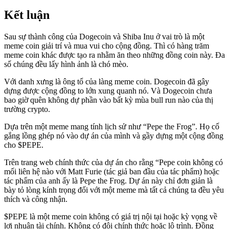
Kết luận
Sau sự thành công của Dogecoin và Shiba Inu ở vai trò là một
meme coin giải trí và mua vui cho cộng đồng. Thì có hàng trăm
meme coin khác được tạo ra nhằm ăn theo những đồng coin này. Đa
số chúng đều lấy hình ảnh là chó mèo.
Với danh xưng là ông tổ của làng meme coin. Dogecoin đã gây
dựng được cộng đồng to lớn xung quanh nó. Và Dogecoin chưa
bao giờ quên không dự phần vào bất kỳ mùa bull run nào của thị
trường crypto.
Dựa trên một meme mang tính lịch sử như “Pepe the Frog”. Họ cố
gắng lồng ghép nó vào dự án của mình và gầy dựng một cộng đồng
cho $PEPE.
Trên trang web chính thức của dự án cho rằng “Pepe coin không có
mối liên hệ nào với Matt Furie (tác giả ban đầu của tác phẩm) hoặc
tác phẩm của anh ấy là Pepe the Frog. Dự án này chỉ đơn giản là
bày tỏ lòng kính trọng đối với một meme mà tất cả chúng ta đều yêu
thích và công nhận.
$PEPE là một meme coin không có giá trị nội tại hoặc kỳ vọng về
lợi nhuận tài chính. Không có đội chính thức hoặc lộ trình. Đồng