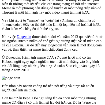
biến từ những thời kỳ đầu của các trang mạng xã hội trên internet.
Meme là một phương tiện dùng để truyền đi một thông điệp nào đó.
Thường là một hình ảnh hay một video mang tính hài hước.
Vậy khi ráp 2 từ “meme” và “coin” lại với nhau thì chúng ta có
“meme coin”. Đây có thể thể hiểu là một loại tiền mã hoá hài hước,
châm biếm và chế giễu thới thế crypto.
Như việc
Dogecoin
được sinh ra đời vào năm 2013 qua việc fork từ
mã nguồn Bitcoin nhằm để chế giễu sự cường điệu về sứ mệnh cao
cả của Bitcoin. Từ đó đến nay Dogecoin vẫn luôn là một đồng coin
vui vẻ, thân thiện và mang tính chất cộng đồng cao.
Ở Dogecoin. Hình ảnh meme được sử dụng là cô chó có tên
Kabosu ngồi ngay ngắn nghiêm túc, mắt nhìn thẳng vào ống kính
với đôi lông mày nhướng lên được Atsuko Sato chụp vào ngày 13
tháng 2 năm 2010.
Bức hình này nhanh chóng trở nên nổi tiếng và được rất nhiều
người chế ảnh ưa thích.
Còn tại dự án Pepe. Đội ngũ sáng lập đã chọn một trong những
meme đời đầu và có tính lịch sử lâu đời hơn cả. Đó là “Pepe the