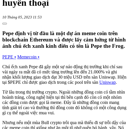
huyền thoại
10 Tháng 05, 2023 11:53
Pepe định vị từ đầu là một dự án meme coin trên
blockchain Ethereum và được lấy cảm hứng từ hình
ảnh chú ếch xanh kinh điển có tên là Pepe the Frog.
PEPE
•
Memecoin
•
Chú ếch xanh Pepe đã gây một sự náo động thị trường khi chỉ sau
vài ngày ra mắt đã có mức tăng trưởng lên đến 21.000% và ghi
nhận khối lượng giao dịch đạt 30 triệu USD trên sàn Uniswap. Hiện
tại $PEPE chỉ được giao dịch trong các pool trên sàn
Uniswap
.
Từ lâu trong thị trường crypto. Ngoài những đồng coin có tầm nhìn
hoành tráng, công nghệ hiện tại thì bên cạnh đó còn có một nhóm
các đồng coin được gọi là meme. Đây là những đồng coin mang
tính giải trí cao và thường thì đồng coin đó không có một công dụng
gì cụ thể ngoài việc mua vui.
Nhưng nếu một mùa Bull crypto trôi qua mà thiếu đi sự trỗi dậy của
các meme coin thì giống như ăn một tô phở quên bỏ hành vậy. Nó