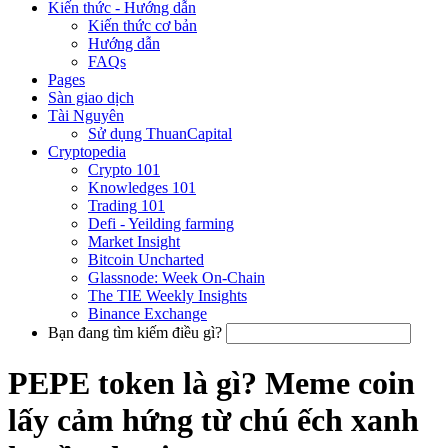
Kiến thức - Hướng dẫn
Kiến thức cơ bản
Hướng dẫn
FAQs
Pages
Sàn giao dịch
Tài Nguyên
Sử dụng ThuanCapital
Cryptopedia
Crypto 101
Knowledges 101
Trading 101
Defi - Yeilding farming
Market Insight
Bitcoin Uncharted
Glassnode: Week On-Chain
The TIE Weekly Insights
Binance Exchange
Bạn đang tìm kiếm điều gì?
PEPE token là gì? Meme coin
lấy cảm hứng từ chú ếch xanh