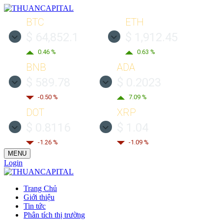
BTC
ETH
$ 64,852.1
$ 1,912.45
0.46 %
0.63 %
BNB
ADA
$ 589.78
$ 0.2023
-0.50 %
7.09 %
DOT
XRP
$ 0.8116
$ 1.04
-1.26 %
-1.09 %
MENU
Login
Trang Chủ
Giới thiệu
Tin tức
Phân tích thị trường