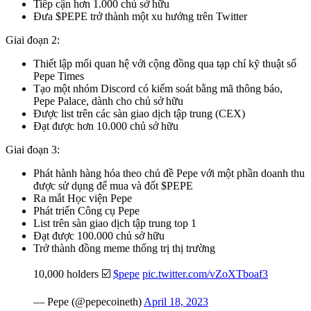
Tiếp cận hơn 1.000 chủ sở hữu
Đưa $PEPE trở thành một xu hướng trên Twitter
Giai đoạn 2:
Thiết lập mối quan hệ với cộng đồng qua tạp chí kỹ thuật số
Pepe Times
Tạo một nhóm Discord có kiểm soát bằng mã thông báo,
Pepe Palace, dành cho chủ sở hữu
Được list trên các sàn giao dịch tập trung (CEX)
Đạt được hơn 10.000 chủ sở hữu
Giai đoạn 3:
Phát hành hàng hóa theo chủ đề Pepe với một phần doanh thu
được sử dụng để mua và đốt $PEPE
Ra mắt Học viện Pepe
Phát triển Công cụ Pepe
List trên sàn giao dịch tập trung top 1
Đạt được 100.000 chủ sở hữu
Trở thành đồng meme thống trị thị trường
10,000 holders ☑️
$pepe
pic.twitter.com/vZoXTboaf3
— Pepe (@pepecoineth)
April 18, 2023