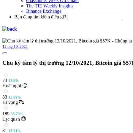
Glassnode: Week On-Chain
The TIE Weekly Insights
Binance Exchange
Bạn đang tìm kiếm điều gì?
12 thg 10, 2021
Chu kỳ tâm lý thị trường 12/10/2021, Bitcoin giá $5
73
13.8
%
Hoài nghi 🤔
83
15.69
%
Hi vọng 🥰
189
35.73
%
Lạc quan 😇
81
15.31
%