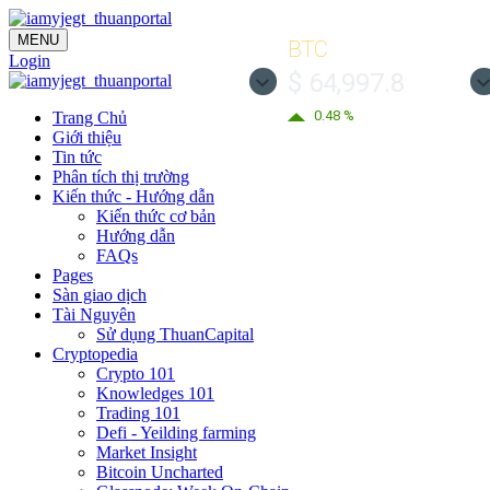
MENU
BTC
Login
$ 64,997.8
0.48 %
Trang Chủ
Giới thiệu
Tin tức
Phân tích thị trường
Kiến thức - Hướng dẫn
Kiến thức cơ bản
Hướng dẫn
FAQs
Pages
Sàn giao dịch
Tài Nguyên
Sử dụng ThuanCapital
Cryptopedia
Crypto 101
Knowledges 101
Trading 101
Defi - Yeilding farming
Market Insight
Bitcoin Uncharted