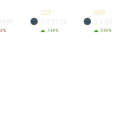
DOT
XRP
.1999
$ 0.8172
$ 1.04
32 %
1.24 %
2.33 %