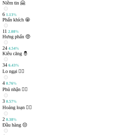
Niềm tin 🤗
6
1.13
%
Phấn khích 🤩
11
2.08
%
Hưng phấn 🤑
24
4.54
%
Kiêu căng 🤴
34
6.43
%
Lo ngại 🙅‍♂️
4
0.76
%
Phủ nhận 🤷‍♀️
3
0.57
%
Hoảng loạn 🏃‍♂️
2
0.38
%
Đầu hàng 😔