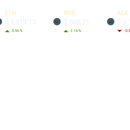
ETH
BNB
ADA
$ 1,919.13
$ 603.71
$ 0
0.56 %
2.14 %
-0.