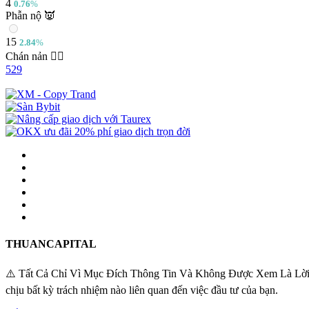
4
0.76
%
Phẫn nộ 👿
15
2.84
%
Chán nản 🤦‍♀️
529
THUANCAPITAL
⚠️ Tất Cả Chỉ Vì Mục Đích Thông Tin Và Không Được Xem Là Lời Khuy
chịu bất kỳ trách nhiệm nào liên quan đến việc đầu tư của bạn.