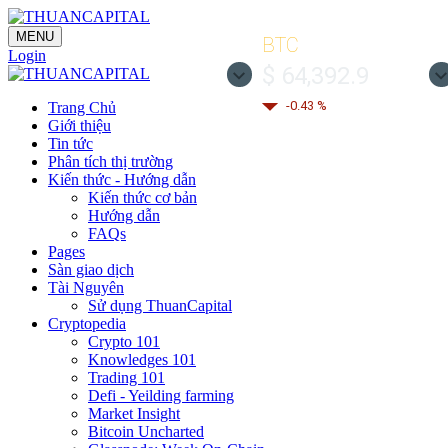
MENU
BTC
Login
$ 64,392.9
-0.43 %
Trang Chủ
Giới thiệu
Tin tức
Phân tích thị trường
Kiến thức - Hướng dẫn
Kiến thức cơ bản
Hướng dẫn
FAQs
Pages
Sàn giao dịch
Tài Nguyên
Sử dụng ThuanCapital
Cryptopedia
Crypto 101
Knowledges 101
Trading 101
Defi - Yeilding farming
Market Insight
Bitcoin Uncharted