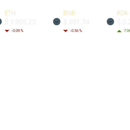
ETH
BNB
ADA
$ 1,905.23
$ 591.74
$ 0.
-0.09 %
-0.56 %
7.0