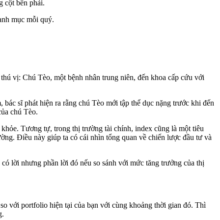
g cột bên phải.
 danh mục mỗi quý.
 thú vị: Chú Tèo, một bệnh nhân trung niên, đến khoa cấp cứu với
, bác sĩ phát hiện ra rằng chú Tèo mới tập thể dục nặng trước khi đến
của chú Tèo.
hỏe. Tương tự, trong thị trường tài chính, index cũng là một tiêu
ường. Điều này giúp ta có cái nhìn tổng quan về chiến lược đầu tư và
 có lời nhưng phần lời đó nếu so sánh với mức tăng trưởng của thị
so với portfolio hiện tại của bạn với cùng khoảng thời gian đó. Thì
g.