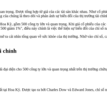
quan trọng. Được tổng hợp từ giá của các tài sản khác nhau. Như cổ phi
của chúng là theo dõi và phản ánh sự biến đổi của thị trường tài chín
Hoa Kỳ, gồm 500 công ty lớn và quan trọng. Khi giá cổ phiếu của các cô
0 giảm 1%", điều này chính là việc thể hiện sự biến đổi của chỉ số nà
 ra cái nhìn tổng quan về sức khỏe của thị trường. Nhờ vào chỉ số, cá
i chính
à đại diện cho 500 công ty lớn và quan trọng nhất trên thị trường 
ất tại Hoa Kỳ. Được tạo ra bởi Charles Dow và Edward Jones, chỉ số n