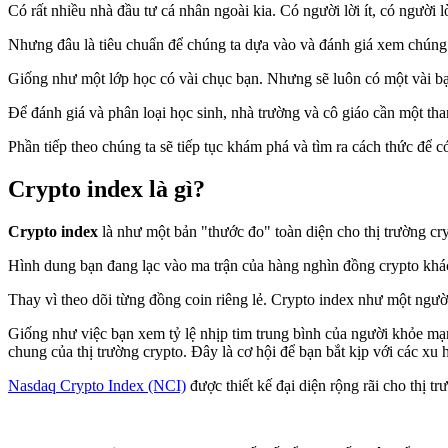
Có rất nhiều nhà đầu tư cá nhân ngoài kia. Có người lời ít, có người l
Nhưng đâu là tiêu chuẩn để chúng ta dựa vào và đánh giá xem chúng ta
Giống như một lớp học có vài chục bạn. Nhưng sẽ luôn có một vài bạn 
Để đánh giá và phân loại học sinh, nhà trường và cô giáo cần một th
Phần tiếp theo chúng ta sẽ tiếp tục khám phá và tìm ra cách thức để c
Crypto index là gì?
Crypto index
là như một bản "thước đo" toàn diện cho thị trường cry
Hình dung bạn đang lạc vào ma trận của hàng nghìn đồng crypto khác
Thay vì theo dõi từng đồng coin riêng lẻ. Crypto index như một ngườ
Giống như việc bạn xem tỷ lệ nhịp tim trung bình của người khỏe mạn
chung của thị trường crypto. Đây là cơ hội để bạn bắt kịp với các x
Nasdaq Crypto Index (NCI)
được thiết kế đại diện rộng rãi cho thị t