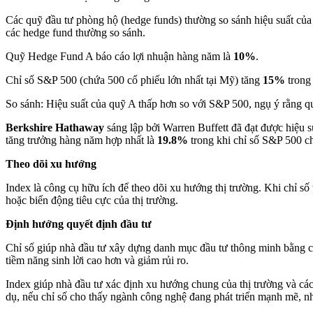
Các quỹ đầu tư phòng hộ (hedge funds) thường so sánh hiệu suất của 
các hedge fund thường so sánh.
Quỹ Hedge Fund A báo cáo lợi nhuận hàng năm là
10%
.
Chỉ số S&P 500 (chứa 500 cổ phiếu lớn nhất tại Mỹ) tăng
15%
trong
So sánh: Hiệu suất của quỹ A thấp hơn so với S&P 500, ngụ ý rằng qu
Berkshire Hathaway
sáng lập bởi Warren Buffett đã đạt được hiệu 
tăng trưởng hàng năm hợp nhất là
19.8%
trong khi chỉ số S&P 500 c
Theo dõi xu hướng
Index là công cụ hữu ích để theo dõi xu hướng thị trường. Khi chỉ số t
hoặc biến động tiêu cực của thị trường.
Định hướng quyết định đầu tư
Chỉ số giúp nhà đầu tư xây dựng danh mục đầu tư thông minh bằng cách
tiềm năng sinh lời cao hơn và giảm rủi ro.
Index giúp nhà đầu tư xác định xu hướng chung của thị trường và các
dụ, nếu chỉ số cho thấy ngành công nghệ đang phát triển mạnh mẽ, nh