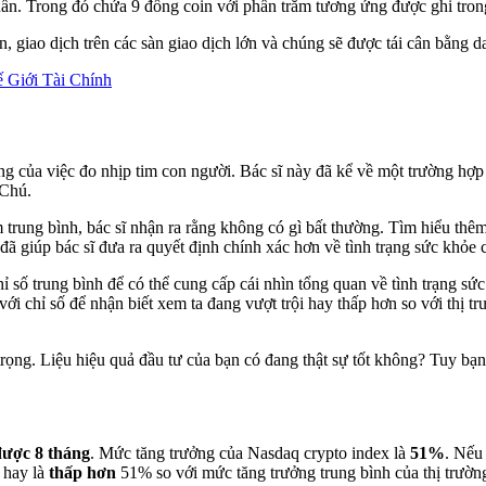
ẩn. Trong đó chứa 9 đồng coin với phần trăm tương ứng được ghi tron
, giao dịch trên các sàn giao dịch lớn và chúng sẽ được tái cân bằng
 Giới Tài Chính
g của việc đo nhịp tim con người. Bác sĩ này đã kể về một trường hợp
m Chú.
 trung bình, bác sĩ nhận ra rằng không có gì bất thường. Tìm hiểu thêm
đã giúp bác sĩ đưa ra quyết định chính xác hơn về tình trạng sức khỏe 
số trung bình để có thể cung cấp cái nhìn tổng quan về tình trạng sức k
ới chỉ số để nhận biết xem ta đang vượt trội hay thấp hơn so với thị tr
rọng. Liệu hiệu quả đầu tư của bạn có đang thật sự tốt không? Tuy bạn
được 8 tháng
. Mức tăng trưởng của Nasdaq crypto index là
51%
. Nếu 
hay là
thấp hơn
51% so với mức tăng trưởng trung bình của thị trườn