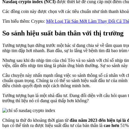
Nasdaq crypto index (NCI)
được thiết kế để cung cấp một điểm chu
Các đồng coin này được chọn với các tiêu chuẩn như tính thanh khoản
Tìm hiểu thêm: Crypto:
Một Loại Tài Sản Mới Làm Thay Đổi Cả Thế
So sánh hiệu suất bản thân với thị trường
Tưởng tượng bạn đứng trước một bác sĩ đang chia sẻ về tầm quan trọn
nhịp tim đập hơi nhanh. Ban đầu, sự lo lắng về bệnh tim đã bao trù
Nhưng sau khi đo nhịp tim của chú Tèo và so sánh với chỉ số nhịp tim
viện, dẫn đến nhịp tim tăng là phản ứng bình thường. Sự so sánh này 
Câu chuyện này nhấn mạnh rằng việc so sánh thông số cá nhân với chỉ 
chuẩn quan trọng. Chúng ta có thể so sánh hiệu suất đầu tư của mình v
điều chỉnh quyết định một cách thông minh hơn.
Tưởng tượng bạn là một nhà đầu tư. Đang đối diện với câu hỏi quan t
trường thì liệu nó có đang quá thấp hơn không?
Chúng ta thử đo khoảng thời gian từ
đầu năm 2023 đến hiện tại là 
bạn có thể tính ra được hiệu suất đầu tư của bản thân là
cao hơn
51% 