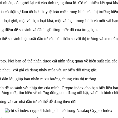
ời nhiều, có người lại rơi vào tình trạng thua lỗ. Có rất nhiều kết quả 
 có thật sự làm tốt hơn hay tệ hơn mức trung bình của thị trường hiện
loại giỏi, một vài bạn loại khá, một vài bạn trung bình và một vài bạn
ang điểm để so sánh và đánh giá từng mức độ của từng bạn.
ó thể so sánh hiệu suất đầu tư của bản thân so với thị trường và xem rằ
pto. Nơi bạn có thể nhận được cái nhìn tổng quan về hiệu suất của các
 nhau, với giá cả đang nhảy múa với sự biến đổi từng giờ.
i dẫn lối, giúp bạn nhận ra xu hướng chung của thị trường.
h để so sánh với nhịp tim của mình. Crypto index cho bạn biết liệu bạ
u hướng mới, tìm hiểu về những đồng coin đang nổi bật, và định hình ch
rường và các nhà đầu tư có thể dễ dàng theo dõi.
Thành phần có trong Nasdaq Crypto Index