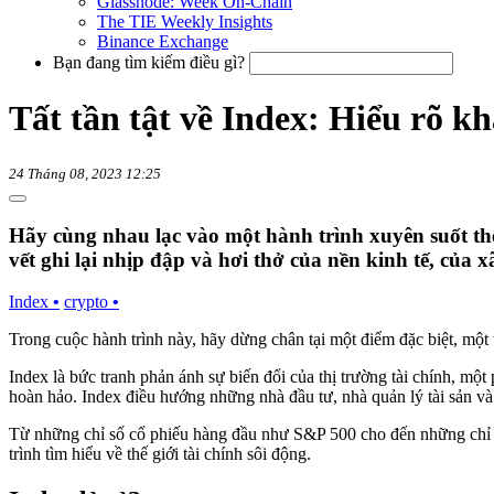
Glassnode: Week On-Chain
The TIE Weekly Insights
Binance Exchange
Bạn đang tìm kiếm điều gì?
Tất tần tật về Index: Hiểu rõ kh
24 Tháng 08, 2023 12:25
Hãy cùng nhau lạc vào một hành trình xuyên suốt thế 
vết ghi lại nhịp đập và hơi thở của nền kinh tế, của x
Index
•
crypto
•
Trong cuộc hành trình này, hãy dừng chân tại một điểm đặc biệt, một t
Index là bức tranh phản ánh sự biến đổi của thị trường tài chính, mộ
hoàn hảo. Index điều hướng những nhà đầu tư, nhà quản lý tài sản và 
Từ những chỉ số cổ phiếu hàng đầu như S&P 500 cho đến những chỉ số
trình tìm hiểu về thế giới tài chính sôi động.