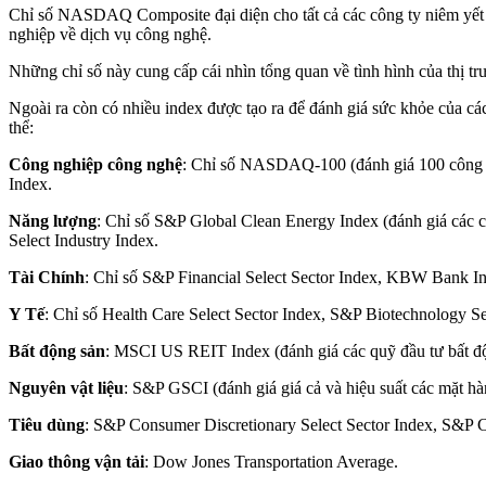
Chỉ số NASDAQ Composite đại diện cho tất cả các công ty niêm yết
nghiệp về dịch vụ công nghệ.
Những chỉ số này cung cấp cái nhìn tổng quan về tình hình của thị tr
Ngoài ra còn có nhiều index được tạo ra để đánh giá sức khỏe của cá
thể:
Công nghiệp công nghệ
: Chỉ số NASDAQ-100 (đánh giá 100 công t
Index.
Năng lượng
: Chỉ số S&P Global Clean Energy Index (đánh giá các 
Select Industry Index.
Tài Chính
: Chỉ số S&P Financial Select Sector Index, KBW Bank In
Y Tế
: Chỉ số Health Care Select Sector Index, S&P Biotechnology Se
Bất động sản
: MSCI US REIT Index (đánh giá các quỹ đầu tư bất độ
Nguyên vật liệu
: S&P GSCI (đánh giá giá cả và hiệu suất các mặt hà
Tiêu dùng
: S&P Consumer Discretionary Select Sector Index, S&P C
Giao thông vận tải
: Dow Jones Transportation Average.