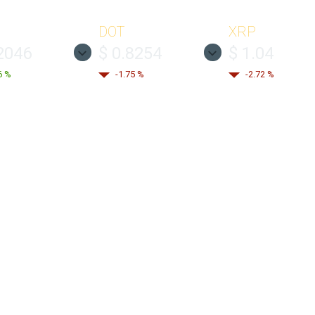
DOT
XRP
2046
$ 0.8254
$ 1.04
6 %
-1.75 %
-2.72 %