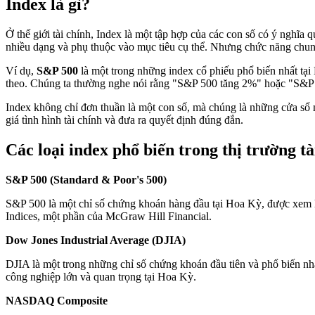
Index là gì?
Ở thế giới tài chính, Index là một tập hợp của các con số có ý nghĩa 
nhiều dạng và phụ thuộc vào mục tiêu cụ thể. Nhưng chức năng chung 
Ví dụ,
S&P 500
là một trong những index cổ phiếu phổ biến nhất tại 
theo. Chúng ta thường nghe nói rằng "S&P 500 tăng 2%" hoặc "S&P 50
Index không chỉ đơn thuần là một con số, mà chúng là những cửa sổ mở
giá tình hình tài chính và đưa ra quyết định đúng đắn.
Các loại index phổ biến trong thị trường tà
S&P 500 (Standard & Poor's 500)
S&P 500 là một chỉ số chứng khoán hàng đầu tại Hoa Kỳ, được xem l
Indices, một phần của McGraw Hill Financial.
Dow Jones Industrial Average (DJIA)
DJIA là một trong những chỉ số chứng khoán đầu tiên và phổ biến nh
công nghiệp lớn và quan trọng tại Hoa Kỳ.
NASDAQ Composite