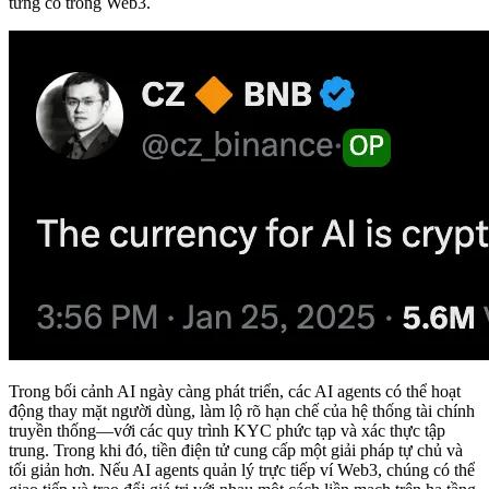
từng có trong Web3.
Trong bối cảnh AI ngày càng phát triển, các AI agents có thể hoạt
động thay mặt người dùng, làm lộ rõ hạn chế của hệ thống tài chính
truyền thống—với các quy trình KYC phức tạp và xác thực tập
trung. Trong khi đó, tiền điện tử cung cấp một giải pháp tự chủ và
tối giản hơn. Nếu AI agents quản lý trực tiếp ví Web3, chúng có thể