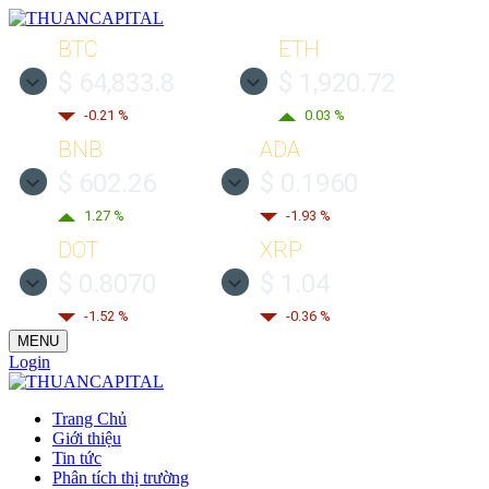
BTC
ETH
$ 64,833.8
$ 1,920.72
-0.21 %
0.03 %
BNB
ADA
$ 602.26
$ 0.1960
1.27 %
-1.93 %
DOT
XRP
$ 0.8070
$ 1.04
-1.52 %
-0.36 %
MENU
Login
Trang Chủ
Giới thiệu
Tin tức
Phân tích thị trường