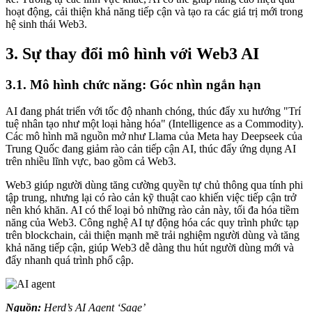
hoạt động, cải thiện khả năng tiếp cận và tạo ra các giá trị mới trong
hệ sinh thái Web3.
3. Sự thay đổi mô hình với Web3 AI
3.1. Mô hình chức năng: Góc nhìn ngắn hạn
AI đang phát triển với tốc độ nhanh chóng, thúc đẩy xu hướng "Trí
tuệ nhân tạo như một loại hàng hóa" (Intelligence as a Commodity).
Các mô hình mã nguồn mở như Llama của Meta hay Deepseek của
Trung Quốc đang giảm rào cản tiếp cận AI, thúc đẩy ứng dụng AI
trên nhiều lĩnh vực, bao gồm cả Web3.
Web3 giúp người dùng tăng cường quyền tự chủ thông qua tính phi
tập trung, nhưng lại có rào cản kỹ thuật cao khiến việc tiếp cận trở
nên khó khăn. AI có thể loại bỏ những rào cản này, tối đa hóa tiềm
năng của Web3. Công nghệ AI tự động hóa các quy trình phức tạp
trên blockchain, cải thiện mạnh mẽ trải nghiệm người dùng và tăng
khả năng tiếp cận, giúp Web3 dễ dàng thu hút người dùng mới và
đẩy nhanh quá trình phổ cập.
Nguồn:
Herd’s AI Agent ‘Sage’