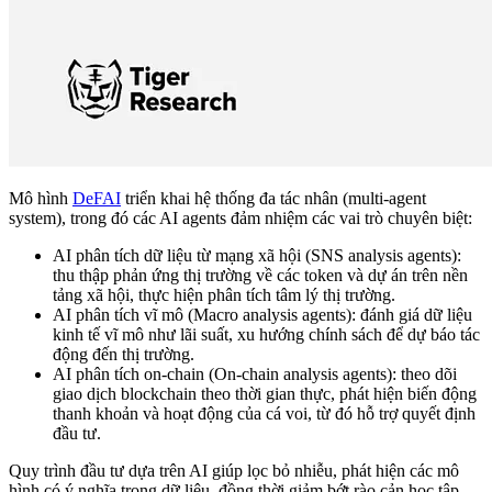
Mô hình
DeFAI
triển khai hệ thống đa tác nhân (multi-agent
system), trong đó các AI agents đảm nhiệm các vai trò chuyên biệt:
AI phân tích dữ liệu từ mạng xã hội (SNS analysis agents):
thu thập phản ứng thị trường về các token và dự án trên nền
tảng xã hội, thực hiện phân tích tâm lý thị trường.
AI phân tích vĩ mô (Macro analysis agents): đánh giá dữ liệu
kinh tế vĩ mô như lãi suất, xu hướng chính sách để dự báo tác
động đến thị trường.
AI phân tích on-chain (On-chain analysis agents): theo dõi
giao dịch blockchain theo thời gian thực, phát hiện biến động
thanh khoản và hoạt động của cá voi, từ đó hỗ trợ quyết định
đầu tư.
Quy trình đầu tư dựa trên AI giúp lọc bỏ nhiễu, phát hiện các mô
hình có ý nghĩa trong dữ liệu, đồng thời giảm bớt rào cản học tập