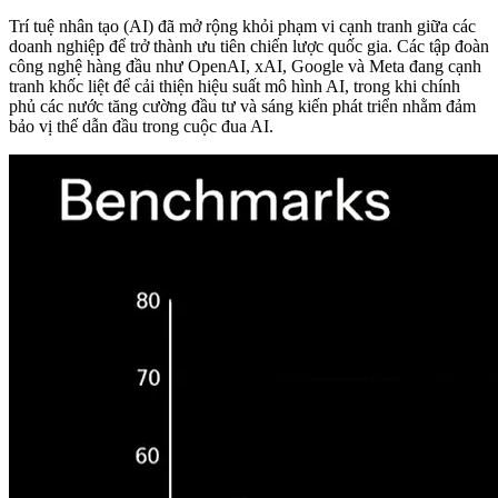
Trí tuệ nhân tạo (AI) đã mở rộng khỏi phạm vi cạnh tranh giữa các
doanh nghiệp để trở thành ưu tiên chiến lược quốc gia. Các tập đoàn
công nghệ hàng đầu như OpenAI, xAI, Google và Meta đang cạnh
tranh khốc liệt để cải thiện hiệu suất mô hình AI, trong khi chính
phủ các nước tăng cường đầu tư và sáng kiến phát triển nhằm đảm
bảo vị thế dẫn đầu trong cuộc đua AI.