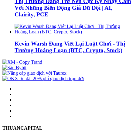
Thị Trường Đang Trở Nên Cực Kỳ Nhạy Cảm
Với Những Biến Động Giá Dữ Dội | AI,
Clairity, PCE
Kevin Warsh Đang Viết Lại Luật Chơi - Thị
Trường Hoảng Loạn (BTC, Crypto, Stock)
THUANCAPITAL