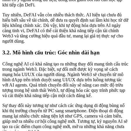
khi tiếp cận DeFi.
Tuy nhiên, DeFAI vẫn còn nhiều thách thức. AI hiện tại chưa đủ
hiểu biết sâu về tài chính, dễ đưa ra quyết định sai lầm khi học từ dữ
liệu không chính xác. Dù vậy, khi tự động hóa dựa trên AI ngày
càng tinh vi, DeFAI có thể cải thiện khả năng tiếp cận tài chính
Web3 và tăng cường hiệu quả đầu tư, mang lại giá trị thực sự cho
người dùng.
3.2. Mô hình cấu trúc: Góc nhìn dài hạn
Công nghệ AI có khả năng tạo ra những thay đổi mang tính cấu trúc
trong ngành Web3. Đặc biệt, sự đổi mới được kỳ vọng sẽ cách
mạng hóa UI/UX của người dùng. Ngành Web3 sẽ chuyển từ mô
hình dApp trên trình duyệt sang UI/UX dựa trên luồng tương tác
với AI agents. Quá trình chuyển đổi này sẽ nâng cao mức độ trừu
tượng trong hệ sinh thái Web3, tự động hóa các quy trình phức tạp
và cải thiện khả năng tiếp cận một cách đáng kể.
Sự thay đổi này tương tự như cách các ứng dụng di động bùng nổ
khi thị trường chuyển từ PC sang smartphone. Điện thoại di động
mang lại nhiều chức năng tiện lợi như GPS, camera và cảm biến,
giúp mở ra nhiều cơ hội công nghệ mới. Tương tự, kỷ nguyên AI sẽ
tạo ra các điểm chạm công nghệ mới, mở ra những khả năng chưa