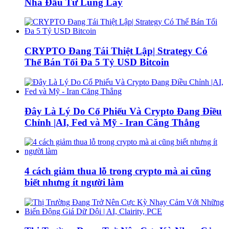
Nhà Đầu Tư Lung Lay
CRYPTO Đang Tái Thiệt Lập| Strategy Có
Thể Bán Tối Đa 5 Tỷ USD Bitcoin
Đây Là Lý Do Cổ Phiếu Và Crypto Đang Điều
Chỉnh |AI, Fed và Mỹ - Iran Căng Thẳng
4 cách giảm thua lỗ trong crypto mà ai cũng
biết nhưng ít người làm