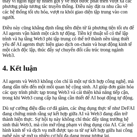
thay vì ngôn ngữ tự nhiên gợi ý về một bước phát triển vượt xa các
phương pháp tương tác truyền thống. Điều này đặt ra nhu cầu về
các hệ thống tối ưu hóa, vượt ra khỏi giao diện tập trung vào con
người.
Điều này cũng khẳng định rằng tiền điện tử là phương tiện tối ưu để
AI agents vận hành một cách tự động. Tiền kỹ thuật số có thể lập
trình và hạ tầng Web3 phi tập trung có thể trở thành nền tảng thiết
yếu để AI agents thực hiện giao dịch on-chain và hoạt động kinh tế
một cách độc lập, thúc đẩy sự chuyển đổi cấu trúc trong ngành
Web3.
4. Kết luận
AI agents và Web3 không còn chỉ là một sự tích hợp công nghệ, mà
đang dần tiến đến một mối quan hệ cộng sinh. AI giúp đơn giản hóa
các quy trình phức tạp trong Web3 và cải thiện khả năng tiếp cận,
trong khi Web3 cung cấp hạ tầng cần thiết để AI hoạt động tự động.
Dù sự cường điệu đầu cơ đã giảm, các ứng dụng thực tế như DeFAI
đang chứng minh rằng sự kết hợp giữa AI và Web3 đang dần trở
thành hiện thực. Sự hội tụ này không chỉ thúc đẩy tăng trưởng hệ
sinh thái Web3, mà còn mở rộng phạm vi ứng dụng của AI. Các mô
hình kinh tế và dịch vụ mới được tạo ra từ sự kết hợp giữa hai công
nghệ này sẽ mở ra nhiều cơ hội đa dạng trong tương lai.