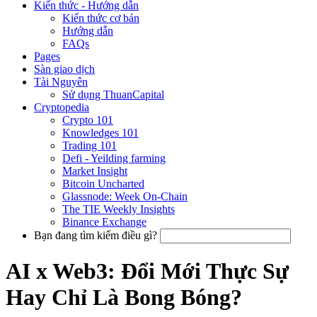
Kiến thức - Hướng dẫn
Kiến thức cơ bản
Hướng dẫn
FAQs
Pages
Sàn giao dịch
Tài Nguyên
Sử dụng ThuanCapital
Cryptopedia
Crypto 101
Knowledges 101
Trading 101
Defi - Yeilding farming
Market Insight
Bitcoin Uncharted
Glassnode: Week On-Chain
The TIE Weekly Insights
Binance Exchange
Bạn đang tìm kiếm điều gì?
AI x Web3: Đổi Mới Thực Sự
Hay Chỉ Là Bong Bóng?