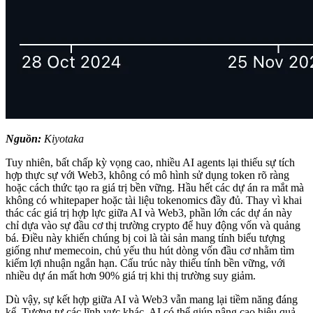
Nguồn:
Kiyotaka
Tuy nhiên, bất chấp kỳ vọng cao, nhiều AI agents lại thiếu sự tích
hợp thực sự với Web3, không có mô hình sử dụng token rõ ràng
hoặc cách thức tạo ra giá trị bền vững. Hầu hết các dự án ra mắt mà
không có whitepaper hoặc tài liệu tokenomics đầy đủ. Thay vì khai
thác các giá trị hợp lực giữa AI và Web3, phần lớn các dự án này
chỉ dựa vào sự đầu cơ thị trường crypto để huy động vốn và quảng
bá. Điều này khiến chúng bị coi là tài sản mang tính biểu tượng
giống như memecoin, chủ yếu thu hút dòng vốn đầu cơ nhằm tìm
kiếm lợi nhuận ngắn hạn. Cấu trúc này thiếu tính bền vững, với
nhiều dự án mất hơn 90% giá trị khi thị trường suy giảm.
Dù vậy, sự kết hợp giữa AI và Web3 vẫn mang lại tiềm năng đáng
kể. Tương tự các lĩnh vực khác, AI có thể giúp nâng cao hiệu quả