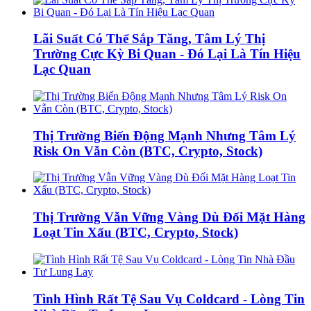
Lãi Suất Có Thể Sắp Tăng, Tâm Lý Thị
Trường Cực Kỳ Bi Quan - Đó Lại Là Tín Hiệu
Lạc Quan
Thị Trường Biến Động Mạnh Nhưng Tâm Lý
Risk On Vẫn Còn (BTC, Crypto, Stock)
Thị Trường Vẫn Vững Vàng Dù Đối Mặt Hàng
Loạt Tin Xấu (BTC, Crypto, Stock)
Tình Hình Rất Tệ Sau Vụ Coldcard - Lòng Tin