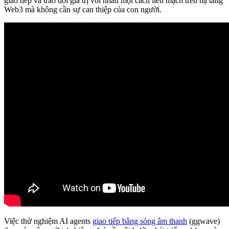
giao tiếp và trao đổi giá trị với nhau một cách liền mạch trên hạ tầng
Web3 mà không cần sự can thiệp của con người.
Việc thử nghiệm AI agents
giao tiếp bằng sóng âm thanh
(ggwave)