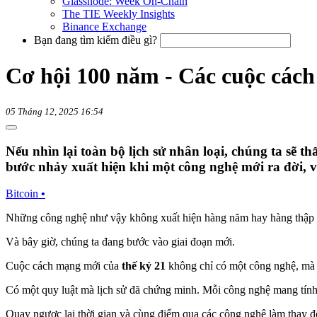
Glassnode: Week On-Chain
The TIE Weekly Insights
Binance Exchange
Bạn đang tìm kiếm điều gì?
Cơ hội 100 năm - Các cuộc cách
05 Tháng 12, 2025 16:54
Nếu nhìn lại toàn bộ lịch sử nhân loại, chúng ta sẽ 
bước nhảy xuất hiện khi một công nghệ mới ra đời, và
Bitcoin
•
Những công nghệ như vậy không xuất hiện hàng năm hay hàng thập kỷ
Và bây giờ, chúng ta đang bước vào giai đoạn mới.
Cuộc cách mạng mới của
thế kỷ 21
không chỉ có một công nghệ, mà
Có một quy luật mà lịch sử đã chứng minh. Mỗi công nghệ mang tính 
Quay ngược lại thời gian và cùng điểm qua các công nghệ làm thay đổ