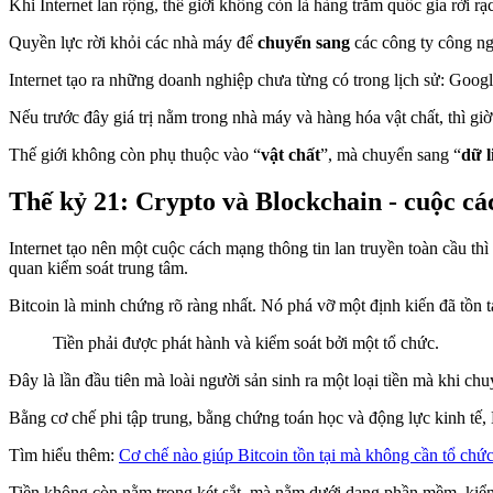
Khi Internet lan rộng, thế giới không còn là hàng trăm quốc gia rời 
Quyền lực rời khỏi các nhà máy để
chuyển sang
các công ty công n
Internet tạo ra những doanh nghiệp chưa từng có trong lịch sử: Google
Nếu trước đây giá trị nằm trong nhà máy và hàng hóa vật chất, thì giờ 
Thế giới không còn phụ thuộc vào “
vật chất
”, mà chuyển sang “
dữ l
Thế kỷ 21: Crypto và Blockchain - cuộc cá
Internet tạo nên một cuộc cách mạng thông tin lan truyền toàn cầu th
quan kiểm soát trung tâm.
Bitcoin là minh chứng rõ ràng nhất. Nó phá vỡ một định kiến đã tồn 
Tiền phải được phát hành và kiểm soát bởi một tổ chức.
Đây là lần đầu tiên mà loài người sản sinh ra một loại tiền mà khi c
Bằng cơ chế phi tập trung, bằng chứng toán học và động lực kinh tế,
Tìm hiểu thêm:
Cơ chế nào giúp Bitcoin tồn tại mà không cần tổ chứ
Tiền không còn nằm trong két sắt, mà nằm dưới dạng phần mềm, kiểm