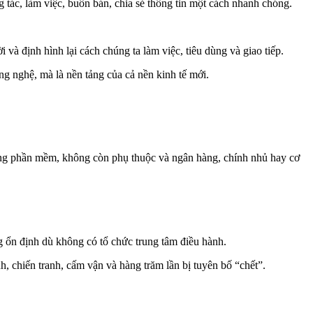
ng tác, làm việc, buôn bán, chia sẻ thông tin một cách nhanh chóng.
và định hình lại cách chúng ta làm việc, tiêu dùng và giao tiếp.
ông nghệ, mà là nền tảng của cả nền kinh tế mới.
nh bằng phần mềm, không còn phụ thuộc và ngân hàng, chính nhủ hay cơ
ng ổn định dù không có tổ chức trung tâm điều hành.
, chiến tranh, cấm vận và hàng trăm lần bị tuyên bố “chết”.