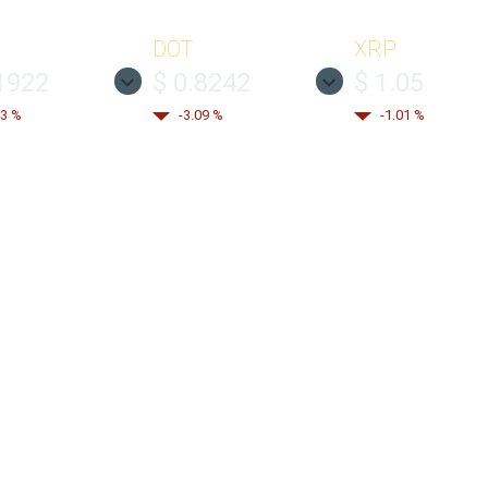
DOT
XRP
1922
$ 0.8242
$ 1.05
43 %
-3.09 %
-1.01 %