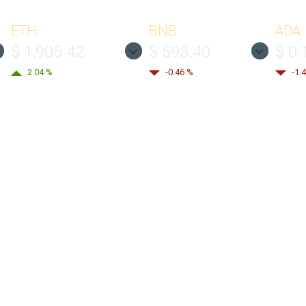
ETH
BNB
ADA
$ 1,905.42
$ 593.40
$ 0.
2.04 %
-0.46 %
-1.