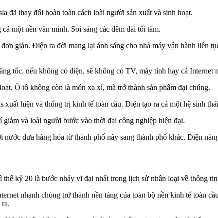
 đã thay đổi hoàn toàn cách loài người sản xuất và sinh hoạt.
g cả một nền văn minh. Soi sáng các đêm dài tối tăm.
í đơn giản. Điện ra đời mang lại ánh sáng cho nhà máy vận hành liên t
ng tốc, nếu không có điện, sẽ không có TV, máy tính hay cả Internet 
loạt. Ô tô không còn là món xa xỉ, mà trở thành sản phẩm đại chúng.
uất hiện và thống trị kinh tế toàn cầu. Điện tạo ra cả một hệ sinh thá
í giảm và loài người bước vào thời đại công nghiệp hiện đại.
 Hơi nước đưa hàng hóa từ thành phố này sang thành phố khác. Điện năn
 thế kỷ 20 là bước nhảy vĩ đại nhất trong lịch sử nhân loại về thông tin 
ternet nhanh chóng trở thành nền tảng của toàn bộ nền kinh tế toàn cầ
 ra.