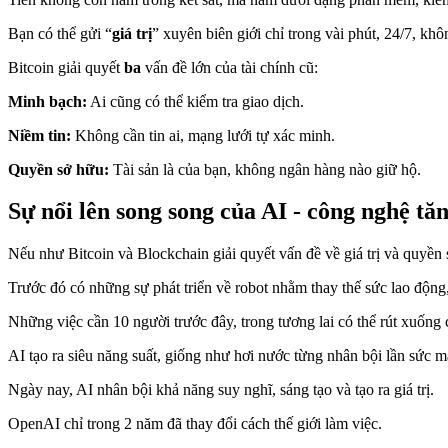
Bạn có thể gửi “
giá trị
” xuyên biên giới chỉ trong vài phút, 24/7, kh
Bitcoin giải quyết
ba
vấn đề lớn của tài chính cũ:
Minh bạch:
Ai cũng có thể kiểm tra giao dịch.
Niềm tin:
Không cần tin ai, mạng lưới tự xác minh.
Quyền sở hữu:
Tài sản là của bạn, không ngân hàng nào giữ hộ.
Sự nổi lên song song của AI - công nghệ tăn
Nếu như Bitcoin và Blockchain giải quyết vấn đề về giá trị và quyền s
Trước đó có những sự phát triển về robot nhằm thay thế sức lao động
Những việc cần 10 người trước đây, trong tương lai có thể rút xuống
AI tạo ra siêu năng suất, giống như hơi nước từng nhân bội lần sức 
Ngày nay, AI nhân bội khả năng suy nghĩ, sáng tạo và tạo ra giá trị.
OpenAI chỉ trong 2 năm đã thay đổi cách thế giới làm việc.