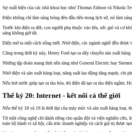
Sự xuất hiện của các nhà khoa học như Thomas Edison và Nikola Tesla
Điện không chỉ làm sáng bóng đèn đầu tiên trong lịch sử, nó làm sán
Trước khi điện ra đời, con người phụ thuộc vào lửa, sức gió và cơ kh
sáng không giờ tắt.
Điện mở ra một cách sống mới. Nhờ điện, các ngành nghề đều được tă
Cũng trong thời kỳ này, Henry Ford tạo ra dây chuyền sản xuất hàng 
Những tập đoàn mang tính nền tảng như General Electric hay Siemens x
Nhờ điện và sản xuất hàng loạt, năng suất lao động tăng mạnh, chi ph
Nếu hơi nước giúp tạo ra tàu hỏa, thì điện đã tạo ra tàu điện ngầm.
Thế kỷ 20: Internet - kết nối cả thế giới
Nếu thế kỷ 18 và 19 là thời đại của máy móc và sản xuất hàng loạt, thì
Từ một công nghệ chỉ dành riêng cho quân đội và viện nghiên cứu, In
toàn bộ hành vi xã hội, cấu trúc doanh nghiệp và cách giá trị được tạo