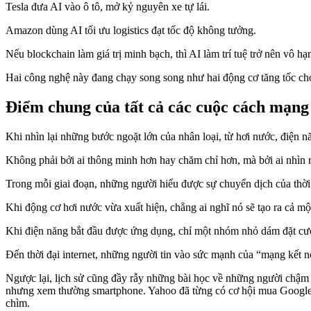
Tesla đưa AI vào ô tô, mở kỷ nguyên xe tự lái.
Amazon dùng AI tối ưu logistics đạt tốc độ không tưởng.
Nếu blockchain làm giá trị minh bạch, thì AI làm trí tuệ trở nên vô hạ
Hai công nghệ này đang chạy song song như hai động cơ tăng tốc cho
Điểm chung của tất cả các cuộc cách mạng
Khi nhìn lại những bước ngoặt lớn của nhân loại, từ hơi nước, điện nă
Không phải bởi ai thông minh hơn hay chăm chỉ hơn, mà bởi ai nhìn 
Trong mỗi giai đoạn, những người hiểu được sự chuyển dịch của thời 
Khi động cơ hơi nước vừa xuất hiện, chẳng ai nghĩ nó sẽ tạo ra cả 
Khi điện năng bắt đầu được ứng dụng, chỉ một nhóm nhỏ dám đặt cư
Đến thời đại internet, những người tin vào sức mạnh của “mạng kết n
Ngược lại, lịch sử cũng đầy rẫy những bài học về những người chậm 
nhưng xem thường smartphone. Yahoo đã từng có cơ hội mua Google với
chìm.