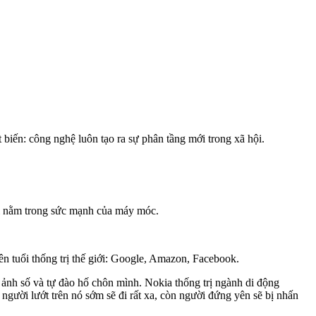
t biến: công nghệ luôn tạo ra sự phân tầng mới trong xã hội.
lai nằm trong sức mạnh của máy móc.
ên tuổi thống trị thế giới: Google, Amazon, Facebook.
ảnh số và tự đào hố chôn mình. Nokia thống trị ngành di động
gười lướt trên nó sớm sẽ đi rất xa, còn người đứng yên sẽ bị nhấn