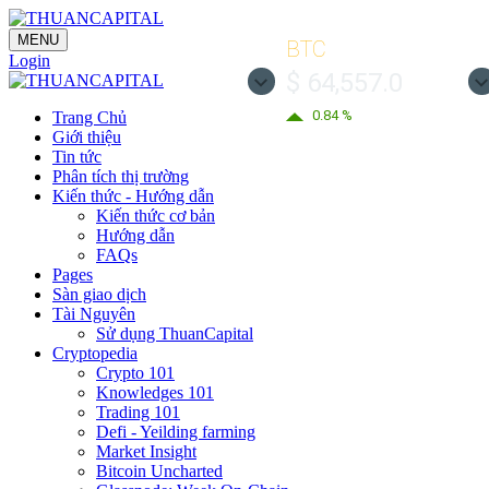
MENU
BTC
Login
$ 64,557.0
0.84 %
Trang Chủ
Giới thiệu
Tin tức
Phân tích thị trường
Kiến thức - Hướng dẫn
Kiến thức cơ bản
Hướng dẫn
FAQs
Pages
Sàn giao dịch
Tài Nguyên
Sử dụng ThuanCapital
Cryptopedia
Crypto 101
Knowledges 101
Trading 101
Defi - Yeilding farming
Market Insight
Bitcoin Uncharted