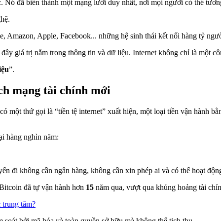
rạc. Nó đã biến thành một mạng lưới duy nhất, nơi mọi người có thể tươ
ghệ.
, Amazon, Apple, Facebook... những hệ sinh thái kết nối hàng tỷ người 
đây giá trị nằm trong thông tin và dữ liệu. Internet không chỉ là một c
iệu
”.
ch mạng tài chính mới
ì có một thứ gọi là “tiền tệ internet” xuất hiện, một loại tiền vận hà
tại hàng nghìn năm:
huyển đi không cần ngân hàng, không cần xin phép ai và có thể hoạt độ
 Bitcoin đã tự vận hành hơn
15
năm qua, vượt qua khủng hoảng tài chính
c trung tâm?
 soát bởi mã hóa và toàn quyền sở hữu mà không thể tịch thu.