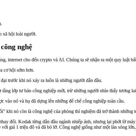
n.
 xã hội loài người.
 công nghệ
ng, internet cho đến crypto và AI. Chúng ta sẽ nhận ra một quy luật bấ
ra cơ hội sớm hơn.
đại trước khi nó xảy ra luôn là những người dẫn đầu.
một tầng lớp tư bản công nghiệp mới, trừ những người nhìn thấy tương 
ợc vào nó và họ đã dựng lên những đế chế công nghiệp toàn cầu.
ối” khi nó còn là công nghệ của phòng thí nghiệm đã trở thành những t
thay đổi. Kodak từng dẫn đầu ngành nhiếp ảnh, nhưng lại phớt lờ máy 
 giá 1 triệu đô và đã bỏ lỡ. Công nghệ giống như một làn sóng lớn, n