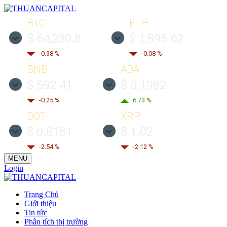
BTC
ETH
$ 64,230.8
$ 1,895.62
-0.38 %
-0.08 %
BNB
ADA
$ 592.41
$ 0.1992
-0.25 %
6.73 %
DOT
XRP
$ 0.8181
$ 1.02
-2.54 %
-2.12 %
MENU
Login
Trang Chủ
Giới thiệu
Tin tức
Phân tích thị trường