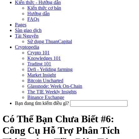
Kiến thức - Hướng dẫn
Kiến thức cơ bản
Hướng dẫn
FAQs
Pages
Sàn giao dịch
Tài Nguyên
Sử dụng ThuanCapital
Cryptopedia
Crypto 101
Knowledges 101
Trading 101
Defi - Yeilding farming
Market Insight
Bitcoin Uncharted
Glassnode: Week On-Chain
The TIE Weekly Insights
Binance Exchange
Bạn đang tìm kiếm điều gì?
Có Thể Bạn Chưa Biết #6:
Công Cụ Hỗ Trợ Phân Tích