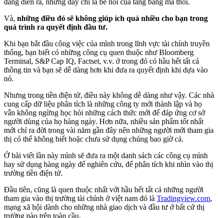
đang diễn ra, nhưng đây chỉ là bề nổi của tảng băng mà thôi.
Và,
những điều đó sẽ không giúp ích quá nhiều cho bạn trong
quá trình ra quyết định đầu tư.
Khi bạn bắt đầu công việc của mình trong lĩnh vực tài chính truyền
thống, bạn biết có những công cụ quen thuộc như Bloomberg
Terminal, S&P Cap IQ, Factset, v.v. ở trong đó có hầu hết tất cả
thông tin và bạn sẽ dễ dàng hơn khi đưa ra quyết định khi dựa vào
nó.
Nhưng trong tiền điện tử, điều này không dễ dàng như vậy. Các nhà
cung cấp dữ liệu phân tích là những công ty mới thành lập và họ
vẫn không ngừng học hỏi những cách thức mới để đáp ứng cơ sở
người dùng của họ hàng ngày. Hơn nữa, nhiều sản phẩm tốt nhất
mới chỉ ra đời trong vài năm gần đây nên những người mới tham gia
thị có thể không biết hoặc chưa sử dụng chúng bao giờ cả.
Ở bài viết lần này mình sẽ đưa ra một danh sách các công cụ mình
hay sử dụng hàng ngày để nghiên cứu, để phân tích khi nhìn vào thị
trường tiền điện tử.
Đầu tiên, cũng là quen thuộc nhất với hầu hết tất cả những người
tham gia vào thị trường tài chính ở việt nam đó là
Tradingview.com
,
mạng xã hội dành cho những nhà giao dịch và đầu tư ở bất cứ thị
trường nào trên toàn cầu.