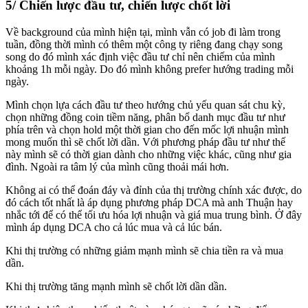
5/ Chiến lược đầu tư, chiến lược chốt lời
Về background của mình hiện tại, mình vẫn có job đi làm trong
tuần, đồng thời mình có thêm một công ty riêng đang chạy song
song do đó mình xác định việc đầu tư chỉ nên chiếm của mình
khoảng 1h mỗi ngày. Do đó mình không prefer hướng trading mỗi
ngày.
Mình chọn lựa cách đầu tư theo hướng chủ yếu quan sát chu kỳ,
chọn những đồng coin tiềm năng, phân bổ danh mục đầu tư như
phía trên và chọn hold một thời gian cho đến mốc lợi nhuận mình
mong muốn thì sẽ chốt lời dần. Với phương pháp đầu tư như thế
này mình sẽ có thời gian dành cho những việc khác, cũng như gia
đình. Ngoài ra tâm lý của mình cũng thoải mái hơn.
Không ai có thể đoán đáy và đỉnh của thị trường chính xác được, do
đó cách tốt nhất là áp dụng phương pháp DCA mà anh Thuận hay
nhắc tới để có thể tối ưu hóa lợi nhuận và giá mua trung bình. Ở đây
mình áp dụng DCA cho cả lúc mua và cả lúc bán.
Khi thị trường có những giảm mạnh mình sẽ chia tiền ra và mua
dần.
Khi thị trường tăng mạnh mình sẽ chốt lời dần dần.