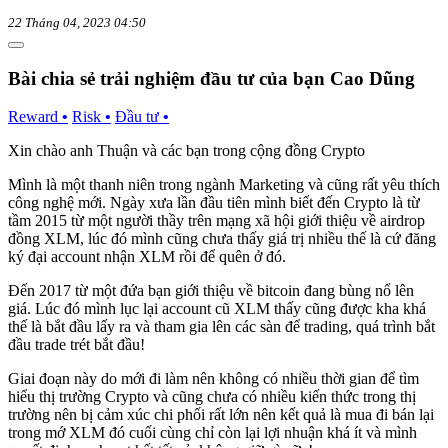
22 Tháng 04, 2023 04:50
Bài chia sẻ trải nghiệm đầu tư của bạn Cao Dũng
Reward
•
Risk
•
Đầu tư
•
Xin chào anh Thuận và các bạn trong cộng đồng Crypto
Mình là một thanh niên trong ngành Marketing và cũng rất yêu thích
công nghệ mới. Ngày xưa lần đầu tiên mình biết đến Crypto là từ
tầm 2015 từ một người thầy trên mạng xã hội giới thiệu về airdrop
đồng XLM, lúc đó mình cũng chưa thấy giá trị nhiều thế là cứ đăng
ký đại account nhận XLM rồi để quên ở đó.
Đến 2017 từ một đứa bạn giới thiệu về bitcoin đang bùng nổ lên
giá. Lúc đó mình lục lại account cũ XLM thấy cũng được kha khá
thế là bắt đầu lấy ra và tham gia lên các sàn để trading, quá trình bắt
đầu trade trét bắt đầu!
Giai đoạn này do mới đi làm nên không có nhiều thời gian để tìm
hiểu thị trường Crypto và cũng chưa có nhiều kiến thức trong thị
trường nên bị cảm xúc chi phối rất lớn nên kết quả là mua đi bán lại
trong mớ XLM đó cuối cùng chỉ còn lại lợi nhuận khá ít và mình