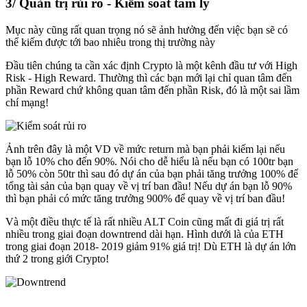
3/ Quản trị rủi ro - Kiểm soát tâm lý
Mục này cũng rất quan trọng nó sẽ ảnh hưởng đến việc bạn sẽ có
thể kiếm được tới bao nhiêu trong thị trường này
Đầu tiên chúng ta cần xác định Crypto là một kênh đầu tư với High
Risk - High Reward. Thường thì các bạn mới lại chỉ quan tâm đến
phần Reward chứ không quan tâm đến phần Risk, đó là một sai lầm
chí mạng!
Ảnh trên đây là một VD về mức return mà bạn phải kiếm lại nếu
bạn lỗ 10% cho đến 90%. Nói cho dễ hiểu là nếu bạn có 100tr bạn
lỗ 50% còn 50tr thì sau đó dự án của bạn phải tăng trưởng 100% để
tổng tài sản của bạn quay về vị trí ban đầu! Nếu dự án bạn lỗ 90%
thì bạn phải có mức tăng trưởng 900% để quay về vị trí ban đầu!
Và một điều thực tế là rất nhiều ALT Coin cũng mất đi giá trị rất
nhiều trong giai đoạn downtrend dài hạn. Hình dưới là của ETH
trong giai đoạn 2018- 2019 giảm 91% giá trị! Dù ETH là dự án lớn
thứ 2 trong giới Crypto!