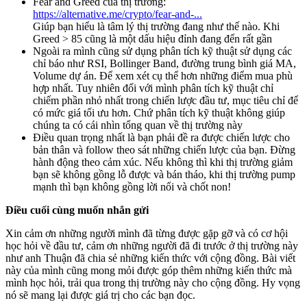
Fear and Greed của thị trường:
https://alternative.me/crypto/fear-and-...
Giúp bạn hiểu là tâm lý thị trường đang như thế nào. Khi
Greed > 85 cũng là một dấu hiệu đỉnh đang đến rất gần
Ngoài ra mình cũng sử dụng phân tích kỹ thuật sử dụng các
chỉ báo như RSI, Bollinger Band, đường trung bình giá MA,
Volume dự án. Để xem xét cụ thể hơn những điểm mua phù
hợp nhất. Tuy nhiên đối với mình phân tích kỹ thuật chỉ
chiếm phần nhỏ nhất trong chiến lược đầu tư, mục tiêu chỉ để
có mức giá tối ưu hơn. Chứ phân tích kỹ thuật không giúp
chúng ta có cái nhìn tổng quan về thị trường này
Điều quan trọng nhất là bạn phải đề ra được chiến lược cho
bản thân và follow theo sát những chiến lược của bạn. Đừng
hành động theo cảm xúc. Nếu không thì khi thị trường giảm
bạn sẽ không gồng lỗ được và bán tháo, khi thị trường pump
mạnh thì bạn không gồng lời nổi và chốt non!
Điều cuối cùng muốn nhắn gửi
Xin cảm ơn những người mình đã từng được gặp gỡ và có cơ hội
học hỏi về đầu tư, cảm ơn những người đã đi trước ở thị trường này
như anh Thuận đã chia sẻ những kiến thức với cộng đồng. Bài viết
này của mình cũng mong mỏi được góp thêm những kiến thức mà
mình học hỏi, trải qua trong thị trường này cho cộng đồng. Hy vọng
nó sẽ mang lại được giá trị cho các bạn đọc.