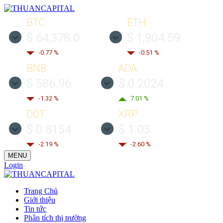
BTC
ETH
$ 64,378.0
$ 1,904.59
-0.77 %
-0.51 %
BNB
ADA
$ 586.96
$ 0.2024
-1.32 %
7.01 %
DOT
XRP
$ 0.8154
$ 1.03
-2.19 %
-2.60 %
MENU
Login
Trang Chủ
Giới thiệu
Tin tức
Phân tích thị trường