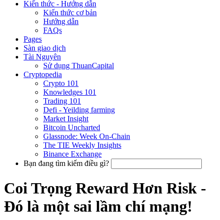
Kiến thức - Hướng dẫn
Kiến thức cơ bản
Hướng dẫn
FAQs
Pages
Sàn giao dịch
Tài Nguyên
Sử dụng ThuanCapital
Cryptopedia
Crypto 101
Knowledges 101
Trading 101
Defi - Yeilding farming
Market Insight
Bitcoin Uncharted
Glassnode: Week On-Chain
The TIE Weekly Insights
Binance Exchange
Bạn đang tìm kiếm điều gì?
Coi Trọng Reward Hơn Risk -
Đó là một sai lầm chí mạng!