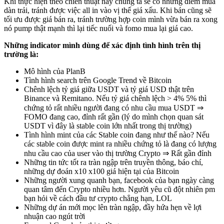
Khi thực hiện theo chiến thuật này chúng ta sẽ có những điểm mua
dàn trải, tránh được việc all in vào vị thế giá xấu. Khi bán cũng sẽ
tối ưu được giá bán ra, tránh trường hợp coin mình vừa bán ra xong
nó pump thật mạnh thì lại tiếc nuối và fomo mua lại giá cao.
Những indicator mình dùng để xác định tình hình trên thị
trường là:
Mô hình của PlanB
Tình hình search trên Google Trend về Bitcoin
Chênh lệch tỷ giá giữa USDT và tỷ giá USD thật trên
Binance và Remitano. Nếu tỷ giá chênh lệch > 4% 5% thì
chứng tỏ rất nhiều người đang có nhu cầu mua USDT ⇒
FOMO đang cao, đỉnh rất gần (lý do mình chọn quan sát
USDT vì đây là stable coin lớn nhất trong thị trường)
Tình hình mint của các Stable coin đang như thế nào? Nếu
các stable coin được mint ra nhiều chứng tỏ là đang có lượng
nhu cầu cao của user vào thị trường Crypto ⇒ Rất gần đỉnh
Những tin tức tốt ra tràn ngập trên truyền thông, báo chí,
những dự đoán x10 x100 giá hiện tại của Bitcoin
Những người xung quanh bạn, facebook của bạn ngày càng
quan tâm đến Crypto nhiều hơn. Người yêu cũ đột nhiên pm
bạn hỏi về cách đầu tư crypto chẳng hạn, LOL
Những dự án mới mọc lên tràn ngập, đầy hứa hẹn về lợi
nhuận cao ngút trời