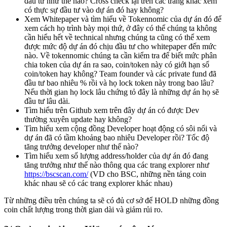
đầu tư như thế nào? Cross check lại trên các trang khác xem
có thực sự đầu tư vào dự án đó hay không?
Xem Whitepaper và tìm hiểu về Tokennomic của dự án đó để
xem cách họ trình bày mọi thứ, ở đây có thể chúng ta không
cần hiểu hết về technical nhưng chúng ta cũng có thể xem
được mức độ dự án đó chịu đầu tư cho whitepaper đến mức
nào. Về tokennomic chúng ta cần kiểm tra để biết mức phân
chia token của dự án ra sao, coin/token này có giới hạn số
coin/token hay không? Team founder và các private fund đã
đầu tư bao nhiêu % rồi và họ lock token này trong bao lâu?
Nếu thời gian họ lock lâu chứng tỏ đây là những dự án họ sẽ
đầu tư lâu dài.
Tìm hiểu trên Github xem trên đây dự án có được Dev
thường xuyên update hay không?
Tìm hiểu xem cộng đồng Developer hoạt động có sôi nổi và
dự án đã có tầm khoảng bao nhiêu Developer rồi? Tốc độ
tăng trưởng developer như thế nào?
Tìm hiểu xem số lượng address/holder của dự án đó đang
tăng trưởng như thế nào thông qua các trang explorer như
https://bscscan.com/
(VD cho BSC, những nền tảng coin
khác nhau sẽ có các trang explorer khác nhau)
Từ những điều trên chúng ta sẽ có đủ cơ sở để HOLD những đồng
coin chất lượng trong thời gian dài và giảm rủi ro.