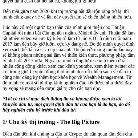
quyết định cash out hết tất cả, không giữ gì nữa!
Đến mãi giữa năm 2020 khi thị trường bắt đầu rộn ràng trở lại thì
mình cũng quay về và lần này quyết tâm sẽ chiến thắng nhiều hơn.
Lúc này có một người bạn thân của mình giới thiệu cho Thuận
Capital rồi mình bắt đầu nghiền ngẫm. Mình thấy anh Thuận đã làm
rất nhiều video và cực kỳ kiên trì làm từ lúc BTC ở đỉnh cuối năm
2017 làm đến bây giờ luôn, cực kỳ đáng nể. Do đó mình quyết định
xem sạch hết tất cả các clip của anh Thuận với mong muốn lần này
sẽ không phạm những sai lầm về thiếu kiến thức, phương pháp, tâm
lý như hồi 2017 nữa. Ngoài ra mình cũng tự research thêm ở rất
nhiều cộng đồng khác, xem các kênh youtube, xem thêm twitter các
kol trong giới Crypto, đồng thời mình đọc rất nhiều sách về đầu tư,
cũng như đăng ký thêm học khóa học về Wealth Management. Từ
đó mình có một số những kinh nghiệm đúc kết được như dưới đây
hy vọng sẽ mang đến được giá trị cho các bạn đọc.
*Tất cả chỉ vì mục đích thông tin và không được xem là lời
khuyên đầu tư, mọi quyết định đầu tư của bạn là do bạn, do đó
hãy nghiên cứu kỹ trước khi đầu tư!
1/ Chu kỳ thị trường - The Big Picture
Điều đầu tiên khi chúng ta đầu tư Crypto thì cần quan tâm đến chu