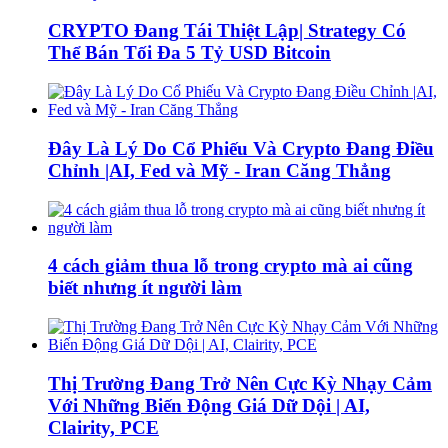
CRYPTO Đang Tái Thiệt Lập| Strategy Có
Thể Bán Tối Đa 5 Tỷ USD Bitcoin
Đây Là Lý Do Cổ Phiếu Và Crypto Đang Điều
Chỉnh |AI, Fed và Mỹ - Iran Căng Thẳng
4 cách giảm thua lỗ trong crypto mà ai cũng
biết nhưng ít người làm
Thị Trường Đang Trở Nên Cực Kỳ Nhạy Cảm
Với Những Biến Động Giá Dữ Dội | AI,
Clairity, PCE