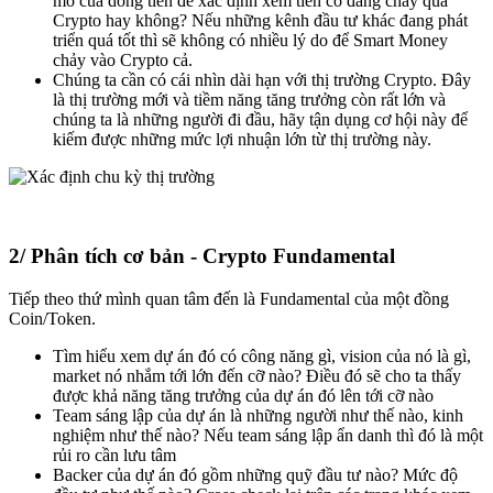
mô của dòng tiền để xác định xem tiền có đang chảy qua
Crypto hay không? Nếu những kênh đầu tư khác đang phát
triển quá tốt thì sẽ không có nhiều lý do để Smart Money
chảy vào Crypto cả.
Chúng ta cần có cái nhìn dài hạn với thị trường Crypto. Đây
là thị trường mới và tiềm năng tăng trưởng còn rất lớn và
chúng ta là những người đi đầu, hãy tận dụng cơ hội này để
kiếm được những mức lợi nhuận lớn từ thị trường này.
2/ Phân tích cơ bản - Crypto Fundamental
Tiếp theo thứ mình quan tâm đến là Fundamental của một đồng
Coin/Token.
Tìm hiểu xem dự án đó có công năng gì, vision của nó là gì,
market nó nhắm tới lớn đến cỡ nào? Điều đó sẽ cho ta thấy
được khả năng tăng trưởng của dự án đó lên tới cỡ nào
Team sáng lập của dự án là những người như thế nào, kinh
nghiệm như thế nào? Nếu team sáng lập ẩn danh thì đó là một
rủi ro cần lưu tâm
Backer của dự án đó gồm những quỹ đầu tư nào? Mức độ