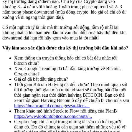
kỳ thị trường đang ở điểm nào. Chu kỳ của Crypto đang vào
khoảng 3 - 4 năm với khoảng 1 năm trong phase uptrend và 2- 3
năm trong phase downtrend (mùa đông crypto, lúc giá cả chỉ có đi
xuống và đi ngang thời gian dài).
Có một nghịch lý là lúc mà thị trường sôi động, rầm rộ nhất lại
không phải là lúc bạn nên đầu tư vào đó nhiều mà hãy đợi đến khi
downtrend dài hạn rồi hãy gom vào mua là tốt nhất!
Vậy làm sao xác định được chu kỳ thị trường bắt đầu khi nào?
Xem thông tin truyền thông báo chí có bắt đầu nhắc tới
bitcoin chưa?
Xem Google Trending đã bắt đầu tăng trưởng về Bitcoin,
Crypto chưa?
Giá cả đã bắt đầu tăng chưa?
Thời gian Bitcoin Halving đã đến chưa? Theo mình quan sát
thì thường thời gian mùa uptrend start sẽ thường bắt đầu một
thời gian ngắn sau thời điểm halving BITCOIN. Bạn có thể
xem thời gian Halving Bitcoin ở đây để chuẩn bị cho mùa sau
https://thuancapital.com/pages/su-kien-...
Tham khảo mô hình Stock to Flow nổi tiếng của PlanB
https://www.lookintobitcoin.com/charts/...
Crypto cũng chỉ là một trong những tài sản mà loài người
đang có. Do đó chúng ta cần quan sát thêm những yếu tố vĩ