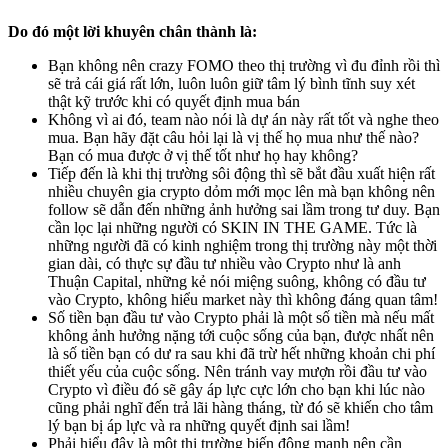
Do đó một lời khuyên chân thành là:
Bạn không nên crazy FOMO theo thị trường vì đu đỉnh rồi thì
sẽ trả cái giá rất lớn, luôn luôn giữ tâm lý bình tĩnh suy xét
thật kỹ trước khi có quyết định mua bán
Không vì ai đó, team nào nói là dự án này rất tốt và nghe theo
mua. Bạn hãy đặt câu hỏi lại là vị thế họ mua như thế nào?
Bạn có mua được ở vị thế tốt như họ hay không?
Tiếp đến là khi thị trường sôi động thì sẽ bắt đầu xuất hiện rất
nhiều chuyên gia crypto dỏm mới mọc lên mà bạn không nên
follow sẽ dẫn đến những ảnh hưởng sai lầm trong tư duy. Bạn
cần lọc lại những người có SKIN IN THE GAME. Tức là
những người đã có kinh nghiệm trong thị trường này một thời
gian dài, có thực sự đầu tư nhiều vào Crypto như là anh
Thuận Capital, những kẻ nói miệng suông, không có đầu tư
vào Crypto, không hiểu market này thì không đáng quan tâm!
Số tiền bạn đầu tư vào Crypto phải là một số tiền mà nếu mất
không ảnh hưởng nặng tới cuộc sống của bạn, được nhất nên
là số tiền bạn có dư ra sau khi đã trừ hết những khoản chi phí
thiết yếu của cuộc sống. Nên tránh vay mượn rồi đầu tư vào
Crypto vì điều đó sẽ gây áp lực cực lớn cho bạn khi lúc nào
cũng phải nghĩ đến trả lãi hàng tháng, từ đó sẽ khiến cho tâm
lý bạn bị áp lực và ra những quyết định sai lầm!
Phải hiểu đây là một thị trường biến động mạnh nên cần