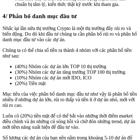
chuẩn bị tâm lý, kiến thức thật kỹ trước khi tham gia.
4/ Phân bổ danh mục đầu tư
Nhắc lại lần nữa thị trường Crypto là một thị trường đầy rủi ro và
biến động. Do đó khi đầu tư chúng ta cần phân bổ rủi ro và phân bổ
danh mục đầu tư vào các dự án.
Chúng ta có thể chia số tiền ra thành 4 nhóm với các phân bổ tiền
như sau:
(40%) Nhóm các dự án lớn TOP 10 thị trường
(30%) Nhóm các dự án tăng trưởng TOP 100 thị trường
(10%) Nhóm các dự án mới IDO, ICO
(20%) Tiền mặt
Mục tiêu của việc phân bổ danh mục đầu tư như vậy là phân bổ tiền
nhiều ở những dự án lớn, rủi ro thấp và tiền ít ở dự án nhỏ, mới với
rủi ro cao.
Luôn có (20%) tiền mặt để có thể bắt vào những thời điểm market
điều chỉnh và ăn những cú sóng hồi và chờ đón những trend, dự án
mới tiềm năng xuất hiện để đầu tư vào.
Số lượng các dự án của bạn nên nằm trong khoảng 5-10 dự án đổ