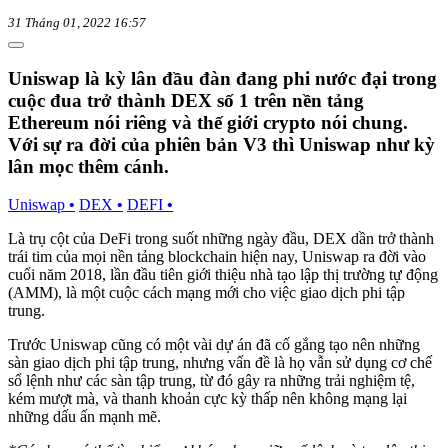
31 Tháng 01, 2022 16:57
Uniswap là kỳ lân đầu đàn đang phi nước đại trong
cuộc đua trở thành DEX số 1 trên nền tảng
Ethereum nói riêng và thế giới crypto nói chung.
Với sự ra đời của phiên bản V3 thì Uniswap như kỳ
lân mọc thêm cánh.
Uniswap
•
DEX
•
DEFI
•
Là trụ cột của DeFi trong suốt những ngày đầu, DEX dần trở thành
trái tim của mọi nền tảng blockchain hiện nay, Uniswap ra đời vào
cuối năm 2018, lần đầu tiên giới thiệu nhà tạo lập thị trường tự động
(AMM), là một cuộc cách mạng mới cho việc giao dịch phi tập
trung.
Trước Uniswap cũng có một vài dự án đã cố gắng tạo nên những
sàn giao dịch phi tập trung, nhưng vấn đề là họ vẫn sử dụng cơ chế
sổ lệnh như các sàn tập trung, từ đó gây ra những trải nghiệm tệ,
kém mượt mà, và thanh khoản cực kỳ thấp nên không mạng lại
những dấu ấn mạnh mẽ.