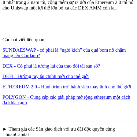
Ít nhất trong 2 năm tới, cộng thêm sự ra đời của Ethereum 2.0 thì nó
cho Uniswap một lợi thế lớn bỏ xa các DEX AMM còn lại.
Các bài viết liên quan:
SUNDAESWAP - có phải là “ngòi kích” của quả bom nổ chậm
mang tên Cardano?
DEX - Có phải là tương lai của trao đổi tài sản số?
DEFI - Đường ray tài chính mới cho thế giới
ETHEREUM 2.0 - Hành trình trở thành siêu máy tính cho thế giới
POLYGON - Cung cấp các giải pháp mở rộng ethereum một cách
đa khía cạnh
► Tham gia các Sàn giao dịch với ưu đãi độc quyền cùng
ThuanCapital