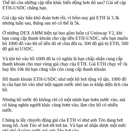
Thế thì còn những cặp tiền khác biến động hơn thì sao? Giả sử cặp
ETH-USDC chẳng hạn.
Giá cặp này hẳn khó đoán hơn rồi, vì hôm nay giá ETH là 3.3k
nhưng tuần sau, tháng sau nó có thể là 5k.
Ở những DEX AMM hiện tại bao gồm luôn cả Uniswap V2, khi
bạn cung cấp thanh khoản cho cặp tiền ETH-USDC, nếu bạn muốn
bỏ 1000 đô vào thì số tiền đó sẽ chia đôi ra, 500 đô giá trị ETH, 500
đô giá trị USDC.
Và khi bỏ vào hồ 1000 đô la có nghĩa là bạn chấp nhận cung cấp
thanh khoản cho mọi vùng giá chạy của ETH. Giá ETH chạy về 1k
hay lên 10k thì bạn cũng vẫn còn cung cấp thanh khoản.
Hồ thanh khoản ETH-USDC như một hồ bơi rộng vô tận. 1000 đô
la của bạn bỏ vào như một ngụm nước nhỏ lan ra khắp diện tích của
hồ.
Nhưng hồ nước đó không chỉ có một mình bạn bơm nước vào, mà
có hàng nghìn người khác cùng bơm vào, làm cho hồ có nhiều
nước.
Chúng ta lấy chuyển động giá của ETH ví như anh Tèo đang bơi
trong hồ. Anh Tèo sẽ bơi tới bơi lui. Và bạn sẽ nhận được một mức
phí nhỏ ở vùng nước mà anh Tèo bơi vào.