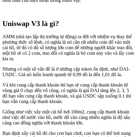
hình mẫu của điện thoại thông minh vậy.
Uniswap V3 là gì?
AMM (nhà tạo lập thị trường tự động) ra đời với nhiệm vụ thay thế
phương thức sổ lệnh, có nghĩa là nó cần rất nhiều coin đổ vào một
cái hồ, từ đó có đủ số lượng lớn coin để những người khác trao đổi,
một hồ sẽ có 2 coin, trao đổi có nghĩa là bỏ coin này vào và lấy coin
kia ra.
Nhưng có một số vấn đề là ở những cặp token ổn định, như DAI-
USDC. Giá nó luôn loanh quanh từ 0,99 đô la đến 1,01 đô la.
Và khi cung cấp thanh khoản thì bạn sẽ cung cấp thanh khoản từ
vùng giá 0 chạy đến vô cùng, có nghĩa là giá DAI tăng lên 2, 3, 5
đô bạn vẫn cung cấp thanh khoản, và giá USDC sập xuống 0.1 thì
bạn vẫn cung cấp thanh khoản.
Giống như việc xây một cái hồ bơi 100m2, cung cấp thanh khoản
như việc đổ nước vào hồ, nước đổ vào càng nhiều nghĩa là độ sâu
càng cao đồng nghĩa với thanh khoản lớn.
Bạn định xây cái hồ đó cho con bạn chơi, con bạn có thể bơi xung