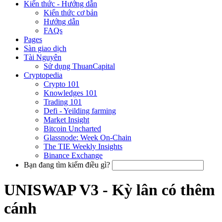
Kiến thức - Hướng dẫn
Kiến thức cơ bản
Hướng dẫn
FAQs
Pages
Sàn giao dịch
Tài Nguyên
Sử dụng ThuanCapital
Cryptopedia
Crypto 101
Knowledges 101
Trading 101
Defi - Yeilding farming
Market Insight
Bitcoin Uncharted
Glassnode: Week On-Chain
The TIE Weekly Insights
Binance Exchange
Bạn đang tìm kiếm điều gì?
UNISWAP V3 - Kỳ lân có thêm
cánh