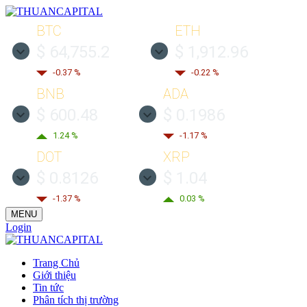
BTC
ETH
$ 64,755.2
$ 1,912.96
-0.37 %
-0.22 %
BNB
ADA
$ 600.48
$ 0.1986
1.24 %
-1.17 %
DOT
XRP
$ 0.8126
$ 1.04
-1.37 %
0.03 %
MENU
Login
Trang Chủ
Giới thiệu
Tin tức
Phân tích thị trường