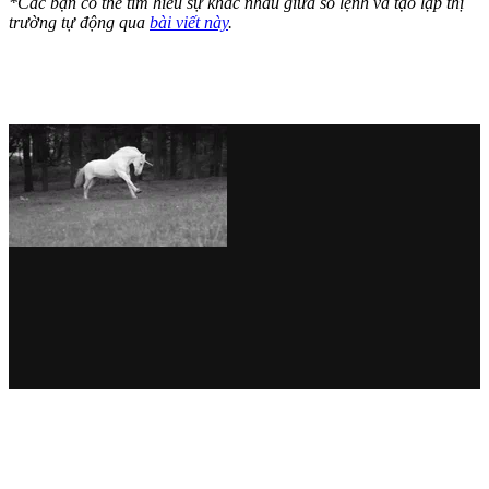
*Các bạn có thể tìm hiểu sự khác nhau giữa sổ lệnh và tạo lập thị
trường tự động qua
bài viết này
.