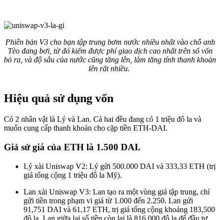
Phiên bản V3 cho bạn tập trung bơm nước nhiều nhất vào chỗ anh
Tèo đang bơi, từ đó kiếm được phí giao dịch cao nhất trên số vốn
bỏ ra, và độ sâu của nước cũng tăng lên, làm tăng tính thanh khoản
lên rất nhiều.
Hiệu quả sử dụng vốn
Có 2 nhân vật là Lý và Lan. Cả hai đều đang có 1 triệu đô la và
muốn cung cấp thanh khoản cho cặp tiền ETH-DAI.
Giả sử giá của ETH là 1.500 DAI.
Lý xài Uniswap V2: Lý gửi 500.000 DAI và 333,33 ETH (trị
giá tổng cộng 1 triệu đô la Mỹ).
Lan xài Uniswap V3: Lan tạo ra một vùng giá tập trung, chỉ
gửi tiền trong phạm vi giá từ 1.000 đến 2.250. Lan gửi
91,751 DAI và 61,17 ETH, trị giá tổng cộng khoảng 183,500
đô la. Lan giữa lại số tiền còn lại là 816.000 đô la để đầu tư