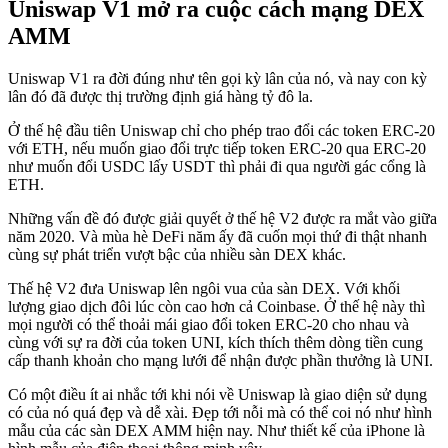
Uniswap V1 mở ra cuộc cách mạng DEX
AMM
Uniswap V1 ra đời đúng như tên gọi kỳ lân của nó, và nay con kỳ
lân đó đã được thị trường định giá hàng tỷ đô la.
Ở thế hệ đầu tiên Uniswap chỉ cho phép trao đổi các token ERC-20
với ETH, nếu muốn giao đổi trực tiếp token ERC-20 qua ERC-20
như muốn đổi USDC lấy USDT thì phải đi qua người gác cổng là
ETH.
Những vấn đề đó được giải quyết ở thế hệ V2 được ra mắt vào giữa
năm 2020. Và mùa hè DeFi năm ấy đã cuốn mọi thứ đi thật nhanh
cùng sự phát triển vượt bậc của nhiều sàn DEX khác.
Thế hệ V2 đưa Uniswap lên ngôi vua của sàn DEX. Với khối
lượng giao dịch đôi lúc còn cao hơn cả Coinbase. Ở thế hệ này thì
mọi người có thể thoải mái giao đổi token ERC-20 cho nhau và
cùng với sự ra đời của token UNI, kích thích thêm dòng tiền cung
cấp thanh khoản cho mạng lưới để nhận được phần thưởng là UNI.
Có một điều ít ai nhắc tới khi nói về Uniswap là giao diện sử dụng
có của nó quá đẹp và dễ xài. Đẹp tới nỗi mà có thể coi nó như hình
mẫu của các sàn DEX AMM hiện nay. Như thiết kế của iPhone là