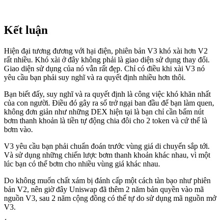
Kết luận
Hiện đại tương đương với hại điện, phiên bản V3 khó xài hơn V2
rất nhiều. Khó xài ở đây không phải là giao diện sử dụng thay đổi.
Giao diện sử dụng của nó vẫn rất đẹp. Chỉ có điều khi xài V3 nó
yêu cầu bạn phải suy nghĩ và ra quyết định nhiều hơn thôi.
Bạn biết đấy, suy nghĩ và ra quyết định là công việc khó khăn nhất
của con người. Điều đó gây ra số trở ngại ban đầu để bạn làm quen,
không đơn giản như những DEX hiện tại là bạn chỉ cần bấm nút
bơm thanh khoản là tiền tự động chia đôi cho 2 token và cứ thế là
bơm vào.
V3 yêu cầu bạn phải chuẩn đoán trước vùng giá di chuyển sắp tới.
Và sử dụng những chiến lược bơm thanh khoản khác nhau, vì một
lúc bạn có thể bơm cho nhiều vùng giá khác nhau.
Do không muốn chất xám bị đánh cấp một cách tàn bạo như phiên
bản V2, nên giờ đây Uniswap đã thêm 2 năm bản quyền vào mã
nguồn V3, sau 2 năm cộng đồng có thể tự do sử dụng mã nguồn mở
V3.