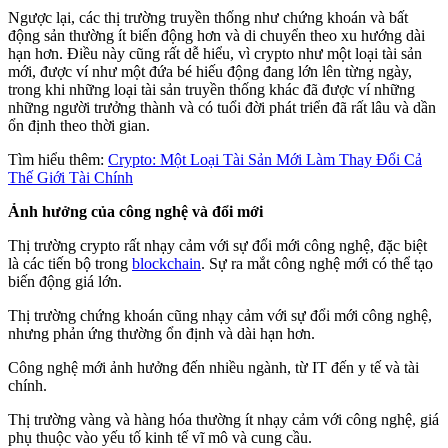
Ngược lại, các thị trường truyền thống như chứng khoán và bất
động sản thường ít biến động hơn và di chuyển theo xu hướng dài
hạn hơn. Điều này cũng rất dễ hiểu, vì crypto như một loại tài sản
mới, được ví như một đứa bé hiếu động đang lớn lên từng ngày,
trong khi những loại tài sản truyền thống khác đã được ví những
những người trưởng thành và có tuổi đời phát triển đã rất lâu và dần
ổn định theo thời gian.
Tìm hiểu thêm:
Crypto: Một Loại Tài Sản Mới Làm Thay Đổi Cả
Thế Giới Tài Chính
Ảnh hưởng của công nghệ và đổi mới
Thị trường crypto rất nhạy cảm với sự đổi mới công nghệ, đặc biệt
là các tiến bộ trong
blockchain
. Sự ra mắt công nghệ mới có thể tạo
biến động giá lớn.
Thị trường chứng khoán cũng nhạy cảm với sự đổi mới công nghệ,
nhưng phản ứng thường ổn định và dài hạn hơn.
Công nghệ mới ảnh hưởng đến nhiều ngành, từ IT đến y tế và tài
chính.
Thị trường vàng và hàng hóa thường ít nhạy cảm với công nghệ, giá
phụ thuộc vào yếu tố kinh tế vĩ mô và cung cầu.