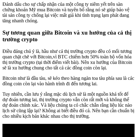
Đánh dấu cho sự chấp nhận của một công ty niêm yết trên sàn
chứng khoán Mỹ mua Bitcoin và tuyên bố rằng nó sẽ giúp bảo vệ
tài sản công ty chống lại việc mất giá khi tình trạng lạm phát đang
tăng nhanh chóng.
Sự tương quan giữa Bitcoin và xu hướng của cả thị
trường crypto
Điều đáng chú ý là, hầu như cả thị trường crypto đều có mối tương
quan chặt chẽ với Bitcoin,vì BTC chiếm hơn 50% toàn bộ vốn hóa
thị trường crypto (tại thời điểm viết bài). Nên xu hướng của Bitcoin
sẽ là xu hướng chung cho tất cả các đồng coin còn lại.
Bitcoin như là đầu tàu, sẽ kéo theo hàng ngàn toa tàu phía sau là các
đồng coin còn lại vào hành trình đi đến tương lai.
Tuy nhiên, cần lưu ý rằng mặc dù lịch sử là một nguồn khá tốt để
dự đoán tương lai, thị trường crypto vẫn còn rất mới và không thể
dự đoán chính xác. Và liệu chúng ta có chắc chắn rằng liệu lúc nào
lịch sử cũng lập lại? Không ai biết điều đó cả. Nên bạn cần chuẩn bị
cho nhiều kịch bản khác nhau cho thị trường.