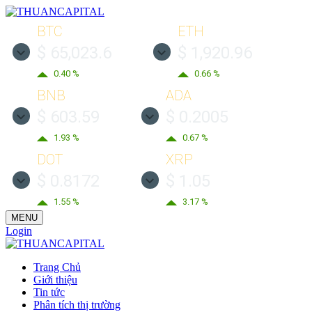
BTC
ETH
$ 65,023.6
$ 1,920.96
0.40 %
0.66 %
BNB
ADA
$ 603.59
$ 0.2005
1.93 %
0.67 %
DOT
XRP
$ 0.8172
$ 1.05
1.55 %
3.17 %
MENU
Login
Trang Chủ
Giới thiệu
Tin tức
Phân tích thị trường