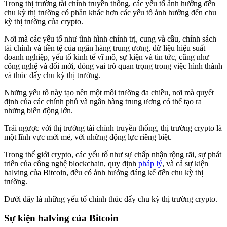
Trong thị trường tài chính truyền thống, các yếu tố ảnh hưởng đến
chu kỳ thị trường có phần khác hơn các yếu tố ảnh hưởng đến chu
kỳ thị trường của crypto.
Nơi mà các yếu tố như tình hình chính trị, cung và cầu, chính sách
tài chính và tiền tệ của ngân hàng trung ương, dữ liệu hiệu suất
doanh nghiệp, yếu tố kinh tế vĩ mô, sự kiện và tin tức, cũng như
công nghệ và đổi mới, đóng vai trò quan trọng trong việc hình thành
và thúc đẩy chu kỳ thị trường.
Những yếu tố này tạo nên một môi trường đa chiều, nơi mà quyết
định của các chính phủ và ngân hàng trung ương có thể tạo ra
những biến động lớn.
Trái ngược với thị trường tài chính truyền thống, thị trường crypto là
một lĩnh vực mới mẻ, với những động lực riêng biệt.
Trong thế giới crypto, các yếu tố như sự chấp nhận rộng rãi, sự phát
triển của công nghệ blockchain, quy định
pháp lý
, và cả sự kiện
halving của Bitcoin, đều có ảnh hưởng đáng kể đến chu kỳ thị
trường.
Dưới đây là những yếu tố chính thúc đẩy chu kỳ thị trường crypto.
Sự kiện halving của Bitcoin