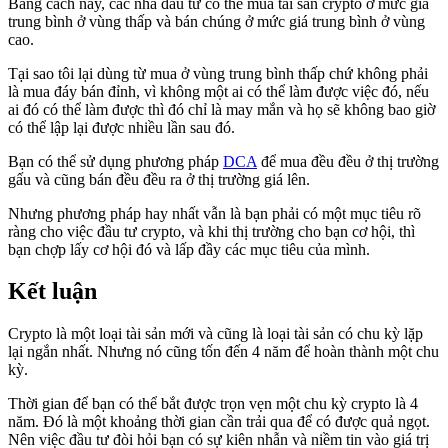
Bằng cách này, các nhà đầu tư có thể mua tài sản crypto ở mức giá
trung bình ở vùng thấp và bán chúng ở mức giá trung bình ở vùng
cao.
Tại sao tôi lại dùng từ mua ở vùng trung bình thấp chứ không phải
là mua đáy bán đỉnh, vì không một ai có thể làm được việc đó, nếu
ai đó có thể làm được thì đó chỉ là may mắn và họ sẽ không bao giờ
có thể lập lại được nhiều lần sau đó.
Bạn có thể sử dụng phương pháp
DCA
để mua đều đều ở thị trường
gấu và cũng bán đều đều ra ở thị trường giá lên.
Nhưng phương pháp hay nhất vẫn là bạn phải có một mục tiêu rõ
ràng cho việc đầu tư crypto, và khi thị trường cho bạn cơ hội, thì
bạn chợp lấy cơ hội đó và lấp đầy các mục tiêu của mình.
Kết luận
Crypto là một loại tài sản mới và cũng là loại tài sản có chu kỳ lặp
lại ngắn nhất. Nhưng nó cũng tốn đến 4 năm để hoàn thành một chu
kỳ.
Thời gian để bạn có thể bắt được trọn vẹn một chu kỳ crypto là 4
năm. Đó là một khoảng thời gian cần trải qua để có được quả ngọt.
Nên việc đầu tư đòi hỏi bạn có sự kiên nhẫn và niềm tin vào giá trị