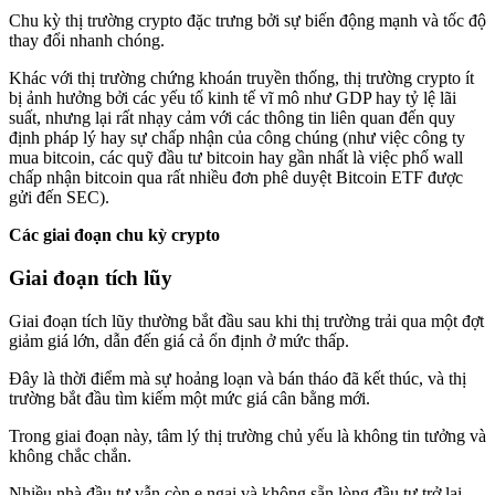
Chu kỳ thị trường crypto đặc trưng bởi sự biến động mạnh và tốc độ
thay đổi nhanh chóng.
Khác với thị trường chứng khoán truyền thống, thị trường crypto ít
bị ảnh hưởng bởi các yếu tố kinh tế vĩ mô như GDP hay tỷ lệ lãi
suất, nhưng lại rất nhạy cảm với các thông tin liên quan đến quy
định pháp lý hay sự chấp nhận của công chúng (như việc công ty
mua bitcoin, các quỹ đầu tư bitcoin hay gần nhất là việc phố wall
chấp nhận bitcoin qua rất nhiều đơn phê duyệt Bitcoin ETF được
gửi đến SEC).
Các giai đoạn chu kỳ crypto
Giai đoạn tích lũy
Giai đoạn tích lũy thường bắt đầu sau khi thị trường trải qua một đợt
giảm giá lớn, dẫn đến giá cả ổn định ở mức thấp.
Đây là thời điểm mà sự hoảng loạn và bán tháo đã kết thúc, và thị
trường bắt đầu tìm kiếm một mức giá cân bằng mới.
Trong giai đoạn này, tâm lý thị trường chủ yếu là không tin tưởng và
không chắc chắn.
Nhiều nhà đầu tư vẫn còn e ngại và không sẵn lòng đầu tư trở lại