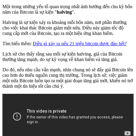
Một trong những yếu tố quan trọng nhất ảnh hưởng đến chu kỳ bốn
năm của Bitcoin là sự kiện "
halving
".
Halving là sự kiện xảy ra khoảng mỗi bốn năm, nơi phần thưởng
cho việc khai thác Bitcoin giảm một nửa. Điều này giảm tốc độ
cung cấp mới của Bitcoin, tạo ra một hiệu ứng khan hiếm.
Tìm hiểu thêm:
Điều gì xảy ra nếu 21 triệu bitcoin được đào hết?
Lịch sử cho thấy rằng sau mỗi sự kiện halving, giá của Bitcoin
thường tăng mạnh, do sự kỳ vọng về khan hiếm và tăng giá.
Do đó, nếu nhu cầu vẫn mạnh, nhìn chung nó sẽ đẩy giá Bitcoin lên
cao hơn do thiếu nguồn cung thị trường. Trong lịch sử, việc giảm
một nửa Bitcoin luôn tạo ra một giai đoạn tăng giá mới, khiến nó trở
thành một tín hiệu tốt cần chú ý.