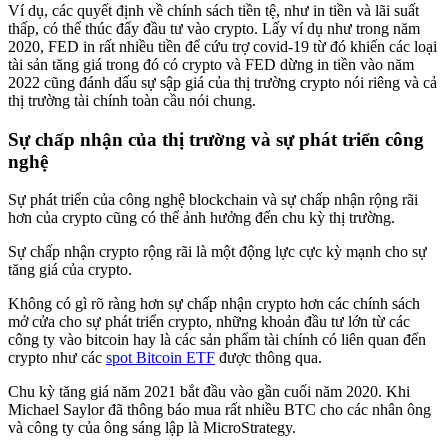
Ví dụ, các quyết định về chính sách tiền tệ, như in tiền và lãi suất
thấp, có thể thúc đẩy đầu tư vào crypto. Lấy ví dụ như trong năm
2020, FED in rất nhiều tiền để cứu trợ covid-19 từ đó khiến các loại
tài sản tăng giá trong đó có crypto và FED dừng in tiền vào năm
2022 cũng đánh dấu sự sập giá của thị trường crypto nói riêng và cả
thị trường tài chính toàn cầu nói chung.
Sự chấp nhận của thị trường và sự phát triển công
nghệ
Sự phát triển của công nghệ blockchain và sự chấp nhận rộng rãi
hơn của crypto cũng có thể ảnh hưởng đến chu kỳ thị trường.
Sự chấp nhận crypto rộng rãi là một động lực cực kỳ mạnh cho sự
tăng giá của crypto.
Không có gì rõ ràng hơn sự chấp nhận crypto hơn các chính sách
mở cửa cho sự phát triển crypto, những khoản đầu tư lớn từ các
công ty vào bitcoin hay là các sản phẩm tài chính có liên quan đến
crypto như các
spot Bitcoin ETF
được thông qua.
Chu kỳ tăng giá năm 2021 bắt đầu vào gần cuối năm 2020. Khi
Michael Saylor đã thông báo mua rất nhiều BTC cho các nhân ông
và công ty của ông sáng lập là MicroStrategy.