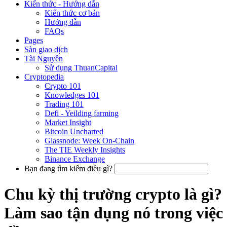
Kiến thức - Hướng dẫn
Kiến thức cơ bản
Hướng dẫn
FAQs
Pages
Sàn giao dịch
Tài Nguyên
Sử dụng ThuanCapital
Cryptopedia
Crypto 101
Knowledges 101
Trading 101
Defi - Yeilding farming
Market Insight
Bitcoin Uncharted
Glassnode: Week On-Chain
The TIE Weekly Insights
Binance Exchange
Bạn đang tìm kiếm điều gì?
Chu kỳ thị trường crypto là gì?
Làm sao tận dụng nó trong việc