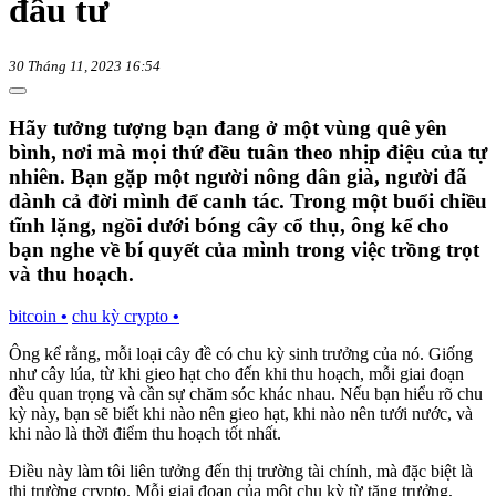
đầu tư
30 Tháng 11, 2023 16:54
Hãy tưởng tượng bạn đang ở một vùng quê yên
bình, nơi mà mọi thứ đều tuân theo nhịp điệu của tự
nhiên. Bạn gặp một người nông dân già, người đã
dành cả đời mình để canh tác. Trong một buổi chiều
tĩnh lặng, ngồi dưới bóng cây cổ thụ, ông kể cho
bạn nghe về bí quyết của mình trong việc trồng trọt
và thu hoạch.
bitcoin
•
chu kỳ crypto
•
Ông kể rằng, mỗi loại cây đề có chu kỳ sinh trưởng của nó. Giống
như cây lúa, từ khi gieo hạt cho đến khi thu hoạch, mỗi giai đoạn
đều quan trọng và cần sự chăm sóc khác nhau. Nếu bạn hiểu rõ chu
kỳ này, bạn sẽ biết khi nào nên gieo hạt, khi nào nên tưới nước, và
khi nào là thời điểm thu hoạch tốt nhất.
Điều này làm tôi liên tưởng đến thị trường tài chính, mà đặc biệt là
thị trường crypto. Mỗi giai đoạn của một chu kỳ từ tăng trưởng,