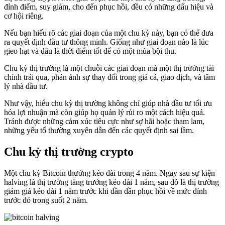
đỉnh điểm, suy giảm, cho đến phục hồi, đều có những dấu hiệu và
cơ hội riêng.
Nếu bạn hiểu rõ các giai đoạn của một chu kỳ này, bạn có thể đưa
ra quyết định đầu tư thông minh. Giống như giai đoạn nào là lúc
gieo hạt và đâu là thời điểm tốt để có một mùa bội thu.
Chu kỳ thị trường là một chuỗi các giai đoạn mà một thị trường tài
chính trải qua, phản ánh sự thay đổi trong giá cả, giao dịch, và tâm
lý nhà đầu tư.
Như vậy, hiểu chu kỳ thị trường không chỉ giúp nhà đầu tư tối ưu
hóa lợi nhuận mà còn giúp họ quản lý rủi ro một cách hiệu quả.
Tránh được những cảm xúc tiêu cực như sợ hãi hoặc tham lam,
những yếu tố thường xuyên dẫn đến các quyết định sai lầm.
Chu kỳ thị trường crypto
Một chu kỳ Bitcoin thường kéo dài trong 4 năm. Ngay sau sự kiện
halving là thị trường tăng trưởng kéo dài 1 năm, sau đó là thị trường
giảm giá kéo dài 1 năm trước khi dần dần phục hồi về mức đỉnh
trước đó trong suốt 2 năm.