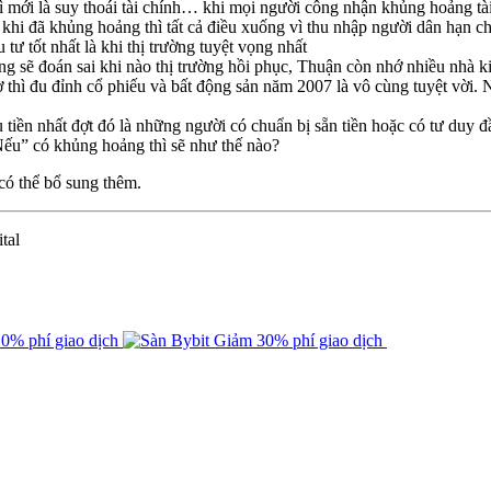
 mới là suy thoái tài chính… khi mọi người công nhận khủng hoảng tài 
khi đã khủng hoảng thì tất cả điều xuống vì thu nhập người dân hạn chế 
tư tốt nhất là khi thị trường tuyệt vọng nhất
ng sẽ đoán sai khi nào thị trường hồi phục, Thuận còn nhớ nhiều nhà k
ờ thì đu đỉnh cổ phiếu và bất động sản năm 2007 là vô cùng tuyệt vời
tiền nhất đợt đó là những người có chuẩn bị sẵn tiền hoặc có tư duy đầ
ếu” có khủng hoảng thì sẽ như thế nào?
có thể bổ sung thêm.
tal
0% phí giao dịch
Giảm 30% phí giao dịch