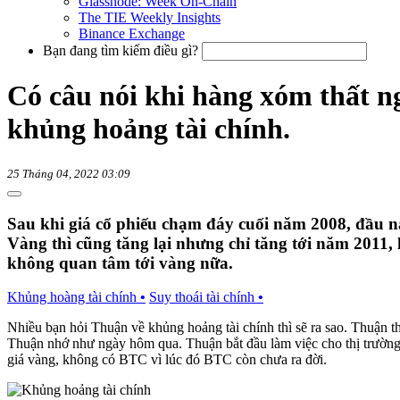
Glassnode: Week On-Chain
The TIE Weekly Insights
Binance Exchange
Bạn đang tìm kiếm điều gì?
Có câu nói khi hàng xóm thất ngh
khủng hoảng tài chính.
25 Tháng 04, 2022 03:09
Sau khi giá cổ phiếu chạm đáy cuối năm 2008, đầu nă
Vàng thì cũng tăng lại nhưng chỉ tăng tới năm 2011, 
không quan tâm tới vàng nữa.
Khủng hoàng tài chính
•
Suy thoái tài chính
•
Nhiều bạn hỏi Thuận về khủng hoảng tài chính thì sẽ ra sao. Thuận 
Thuận nhớ như ngày hôm qua. Thuận bắt đầu làm việc cho thị trường
giá vàng, không có BTC vì lúc đó BTC còn chưa ra đời.