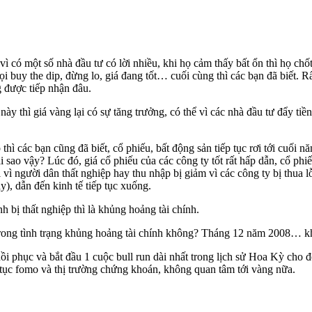
vì có một số nhà đầu tư có lời nhiều, khi họ cảm thấy bất ổn thì họ chố
gọi buy the dip, đừng lo, giá đang tốt… cuối cùng thì các bạn đã biết. 
 được tiếp nhận đâu.
ày thì giá vàng lại có sự tăng trưởng, có thể vì các nhà đầu tư đẩy tiề
thì các bạn cũng đã biết, cổ phiếu, bất động sản tiếp tục rơi tới cuối 
ao vậy? Lúc đó, giá cổ phiếu của các công ty tốt rất hấp dẫn, cổ phi
ì người dân thất nghiệp hay thu nhập bị giảm vì các công ty bị thua 
ày), dẫn đến kinh tế tiếp tục xuống.
nh bị thất nghiệp thì là khủng hoảng tài chính.
trong tình trạng khủng hoảng tài chính không? Tháng 12 năm 2008… khi
i phục và bắt đầu 1 cuộc bull run dài nhất trong lịch sử Hoa Kỳ cho đế
p tục fomo và thị trường chứng khoán, không quan tâm tới vàng nữa.