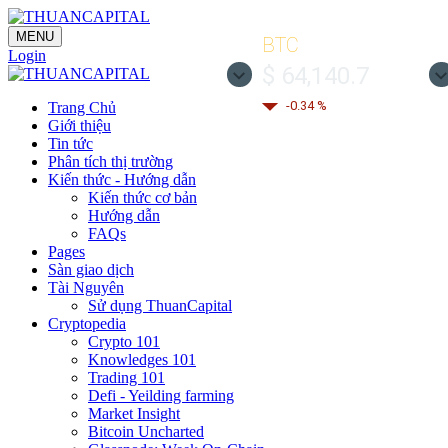
MENU
BTC
Login
$ 64,140.7
-0.34 %
Trang Chủ
Giới thiệu
Tin tức
Phân tích thị trường
Kiến thức - Hướng dẫn
Kiến thức cơ bản
Hướng dẫn
FAQs
Pages
Sàn giao dịch
Tài Nguyên
Sử dụng ThuanCapital
Cryptopedia
Crypto 101
Knowledges 101
Trading 101
Defi - Yeilding farming
Market Insight
Bitcoin Uncharted