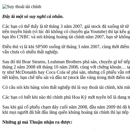
Đây là một số suy nghĩ cá nhân.
Các bạn có thể thấy là từ tháng 3 năm 2007, giá stock đã xuống từ từ 
trên truyền hình (vì lúc đó không có chuyên gia Youtube) thì lại kêu 
bạn lên CNBC và nói khủng hoảng tài chính năm 2007, bạn sẽ không
Điều thú vị là khi SP500 xuống từ tháng 3 năm 2007, cùng thời điểm n
vẫn chưa có nhiều thất nghiệp.
Sau đó thì Bear Stearns, Leahman Brothers phá sản, chuyện gì kế tiếp 
tháng 2 năm 2008 tới tháng 10 năm 2008, cùng với chứng khoán… tại s
ty như McDonalds hay Coca Cola sẽ phá sản, nhưng cổ phiếu vẫn rơi v
tiết kiệm, hạn chế tiêu sài và đầu tư (stock lẫn vàng trong thời điểm n
Có câu nói khi hàng xóm thất nghiệp thì là suy thoái tài chính, khi mì
Các bạn có biết khi nào thì chính phủ Hoa Kỳ mới tuyên bố là đang 
Sau khi giá cổ phiếu chạm đáy cuối năm 2008, đầu năm 2009 thì đã hồ
khi mọi người đã bắt đầu lãng quên khủng hoảng tài chính thì lại tiế
Những gì mà Thuận nhận ra được: