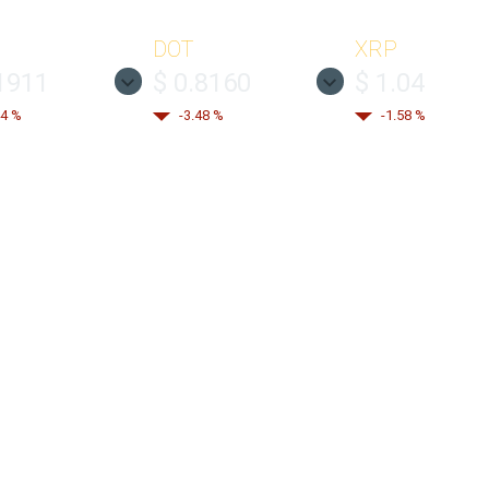
DOT
XRP
1911
$ 0.8160
$ 1.04
44 %
-3.48 %
-1.58 %