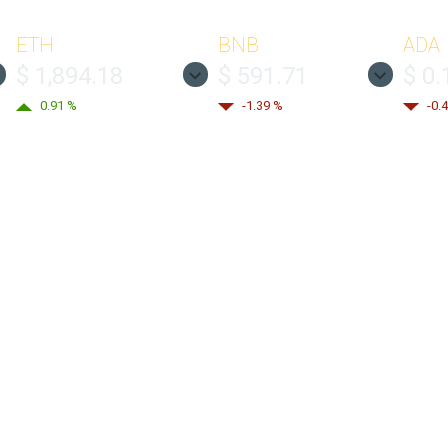
ETH
BNB
ADA
$ 1,894.18
$ 591.71
$ 0.
0.91 %
-1.39 %
-0.