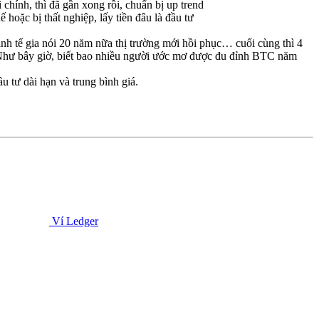
chính, thì đã gần xong rồi, chuẩn bị up trend
hoặc bị thất nghiệp, lấy tiền đâu là đầu tư
inh tế gia nói 20 năm nữa thị trường mới hồi phục… cuối cùng thì 4
. Như bây giờ, biết bao nhiều người ước mơ được đu đỉnh BTC năm
u tư dài hạn và trung bình giá.
Ví Ledger