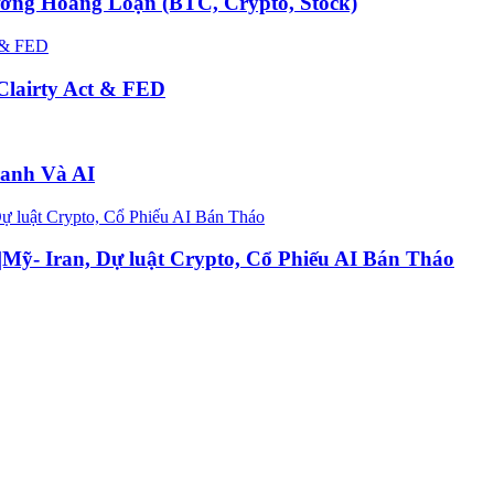
ường Hoảng Loạn (BTC, Crypto, Stock)
Clairty Act & FED
ranh Và AI
Mỹ- Iran, Dự luật Crypto, Cổ Phiếu AI Bán Tháo