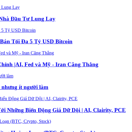
n Nhà Đầu Tư Lung Lay
Bán Tối Đa 5 Tỷ USD Bitcoin
hỉnh |AI, Fed và Mỹ - Iran Căng Thẳng
t nhưng ít người làm
 Những Biến Động Giá Dữ Dội | AI, Clairity, PCE