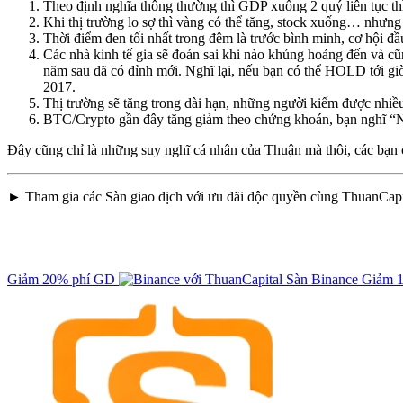
Theo định nghĩa thông thường thì GDP xuống 2 quý liên tục thì
Khi thị trường lo sợ thì vàng có thể tăng, stock xuống… nhưng 
Thời điểm đen tối nhất trong đêm là trước bình minh, cơ hội đầu 
Các nhà kinh tế gia sẽ đoán sai khi nào khủng hoảng đến và cũ
năm sau đã có đỉnh mới. Nghĩ lại, nếu bạn có thể HOLD tới gi
2017.
Thị trường sẽ tăng trong dài hạn, những người kiếm được nhiều 
BTC/Crypto gần đây tăng giảm theo chứng khoán, bạn nghĩ “N
Đây cũng chỉ là những suy nghĩ cá nhân của Thuận mà thôi, các bạn 
► Tham gia các Sàn giao dịch với ưu đãi độc quyền cùng ThuanCapi
Giảm 20% phí GD
Sàn Binance
Giảm 1