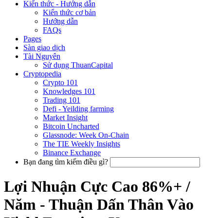
Kiến thức - Hướng dẫn
Kiến thức cơ bản
Hướng dẫn
FAQs
Pages
Sàn giao dịch
Tài Nguyên
Sử dụng ThuanCapital
Cryptopedia
Crypto 101
Knowledges 101
Trading 101
Defi - Yeilding farming
Market Insight
Bitcoin Uncharted
Glassnode: Week On-Chain
The TIE Weekly Insights
Binance Exchange
Bạn đang tìm kiếm điều gì?
Lợi Nhuận Cực Cao 86%+ /
Năm - Thuận Dấn Thân Vào