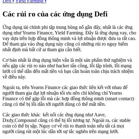
Defi
•
Yield Farming
•
Các rủi ro của các ứng dụng Defi
Ứng dụng tài chính phi tập trung bùng nổ gần đây, nhất là các ứng
dụng như Yearns Finance, Yield Farming. Đây là ứng dụng vay, cho
vay dựa trên hợp đồng thông minh và lợi nhuận được đưa ra rất cao.
Để tham gia vào ứng dụng này cũng có những rủi ro nguy hiểm
nhất định mà bất cứ ai tham gia cần biết.
Cơ bản nhất là ứng dụng hiện vẫn là một sản phẩm thử nghiệm và
nếu gặp các rủi ro nào như hacker tấn công, lỗi lập trình, lỗi mạng
lưới có thể dẫn đến mất tiền và bạn cần hoàn toàn chịu trách nhiệm
về điều này.
Ngoài ra, trên Yearns Finance các giao thức liên kết với nhau để
người tham gia đạt lợi nhuận tối ưu nên chỉ không chỉ Yearns
Finance có thể gặp lỗi mà các hợp đồng thông minh (smart contact)
cũng có thể bị lỗi dẫn tới người dùng có thể mất tiền.
Các giao thức khác kết nối các ứng dụng như Aave,
Dxdy,Compound cũng có thể bị lỗi tương tự. Ngoài ra, các stable
coin có thể bị sập. Nguy cơ về rủi ro thanh toán nếu tất cả mọi
người cùng rút một lúc dẫn tới sự tắc nghẽn trên mạng lưới.