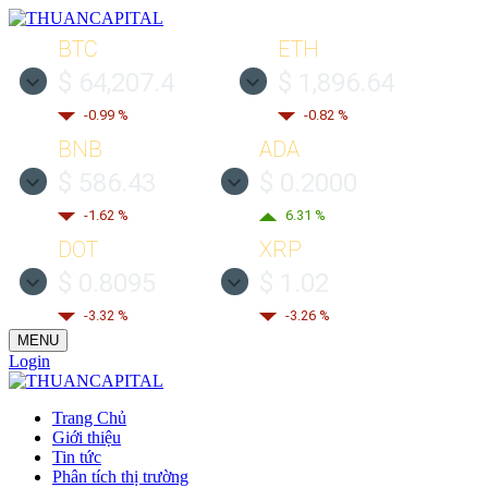
BTC
ETH
$ 64,207.4
$ 1,896.64
-0.99 %
-0.82 %
BNB
ADA
$ 586.43
$ 0.2000
-1.62 %
6.31 %
DOT
XRP
$ 0.8095
$ 1.02
-3.32 %
-3.26 %
MENU
Login
Trang Chủ
Giới thiệu
Tin tức
Phân tích thị trường