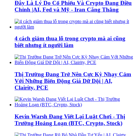
Đây Là Lý Do Cổ Phiếu Và Crypto Đang Điều
Chỉnh |AI, Fed và Mỹ - Iran Căng Thẳng
4 cách giảm thua lỗ trong crypto mà ai cũng
biết nhưng ít người làm
Thị Trường Đang Trở Nên Cực Kỳ Nhạy Cảm
Với Những Biến Động Giá Dữ Dội | AI,
Clairity, PCE
Kevin Warsh Đang Viết Lại Luật Chơi - Thị
Trường Hoảng Loạn (BTC, Crypto, Stock)