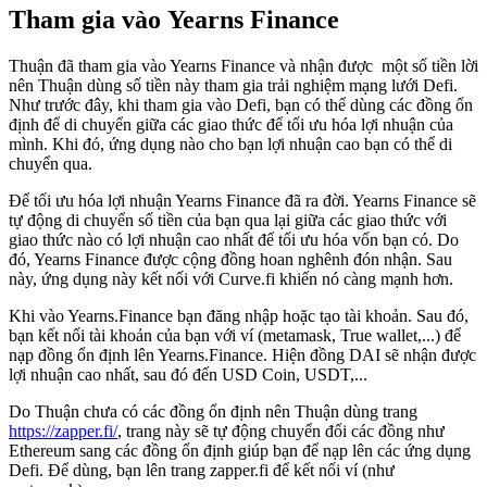
Tham gia vào Yearns Finance
Thuận đã tham gia vào Yearns Finance và nhận được một số tiền lời
nên Thuận dùng số tiền này tham gia trải nghiệm mạng lưới Defi.
Như trước đây, khi tham gia vào Defi, bạn có thể dùng các đồng ổn
định để di chuyển giữa các giao thức để tối ưu hóa lợi nhuận của
mình. Khi đó, ứng dụng nào cho bạn lợi nhuận cao bạn có thể di
chuyển qua.
Để tối ưu hóa lợi nhuận Yearns Finance đã ra đời. Yearns Finance sẽ
tự động di chuyển số tiền của bạn qua lại giữa các giao thức với
giao thức nào có lợi nhuận cao nhất để tối ưu hóa vốn bạn có. Do
đó, Yearns Finance được cộng đồng hoan nghênh đón nhận. Sau
này, ứng dụng này kết nối với Curve.fi khiến nó càng mạnh hơn.
Khi vào Yearns.Finance bạn đăng nhập hoặc tạo tài khoản. Sau đó,
bạn kết nối tài khoản của bạn với ví (metamask, True wallet,...) để
nạp đồng ổn định lên Yearns.Finance. Hiện đồng DAI sẽ nhận được
lợi nhuận cao nhất, sau đó đến USD Coin, USDT,...
Do Thuận chưa có các đồng ổn định nên Thuận dùng trang
https://zapper.fi/
, trang này sẽ tự động chuyển đổi các đồng như
Ethereum sang các đồng ổn định giúp bạn để nạp lên các ứng dụng
Defi. Để dùng, bạn lên trang zapper.fi để kết nối ví (như