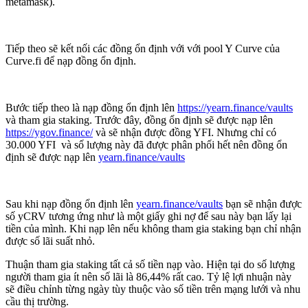
metamask).
Tiếp theo sẽ kết nối các đồng ổn định với với pool Y Curve của
Curve.fi để nạp đồng ổn định.
Bước tiếp theo là nạp đồng ổn định lên
https://yearn.finance/vaults
và tham gia staking. Trước đây, đồng ổn định sẽ được nạp lên
https://ygov.finance/
và sẽ nhận được đồng YFI. Nhưng chỉ có
30.000 YFI và số lượng này đã được phân phối hết nên đồng ổn
định sẽ được nạp lên
yearn.finance/vaults
Sau khi nạp đồng ổn định lên
yearn.finance/vaults
bạn sẽ nhận được
số yCRV tương ứng như là một giấy ghi nợ để sau này bạn lấy lại
tiền của mình. Khi nạp lên nếu không tham gia staking bạn chỉ nhận
được số lãi suất nhỏ.
Thuận tham gia staking tất cả số tiền nạp vào. Hiện tại do số lượng
người tham gia ít nên số lãi là 86,44% rất cao. Tỷ lệ lợi nhuận này
sẽ điều chỉnh từng ngày tùy thuộc vào số tiền trên mạng lưới và nhu
cầu thị trường.