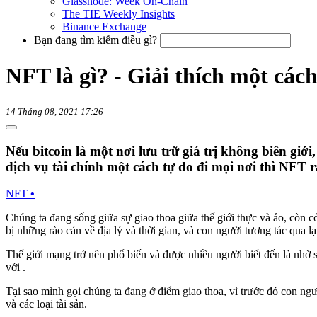
Glassnode: Week On-Chain
The TIE Weekly Insights
Binance Exchange
Bạn đang tìm kiếm điều gì?
NFT là gì? - Giải thích một các
14 Tháng 08, 2021 17:26
Nếu bitcoin là một nơi lưu trữ giá trị không biên giớ
dịch vụ tài chính một cách tự do đi mọi nơi thì NFT
NFT
•
Chúng ta đang sống giữa sự giao thoa giữa thế giới thực và ảo, còn c
bị những rào cản về địa lý và thời gian, và con người tương tác qua lạ
Thế giới mạng trở nên phổ biến và được nhiều người biết đến là nhờ sự
với .
Tại sao mình gọi chúng ta đang ở điểm giao thoa, vì trước đó con ngư
và các loại tài sản.