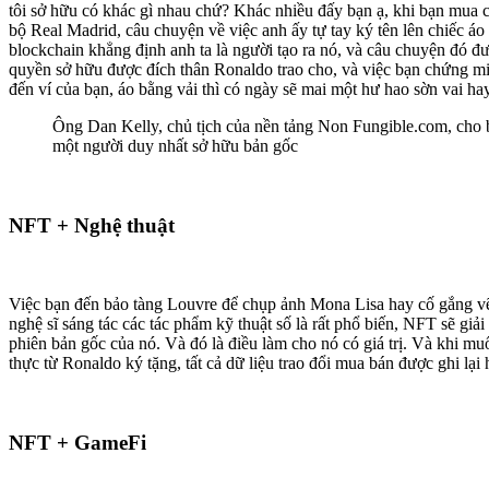
tôi sở hữu có khác gì nhau chứ? Khác nhiều đấy bạn ạ, khi bạn mua c
bộ Real Madrid, câu chuyện về việc anh ấy tự tay ký tên lên chiếc áo 
blockchain khẳng định anh ta là người tạo ra nó, và câu chuyện đó đ
quyền sở hữu được đích thân Ronaldo trao cho, và việc bạn chứng min
đến ví của bạn, áo bằng vải thì có ngày sẽ mai một hư hao sờn vai ha
Ông Dan Kelly, chủ tịch của nền tảng Non Fungible.com, cho b
một người duy nhất sở hữu bản gốc
NFT + Nghệ thuật
Việc bạn đến bảo tàng Louvre để chụp ảnh Mona Lisa hay cố gắng vẽ lại
nghệ sĩ sáng tác các tác phẩm kỹ thuật số là rất phổ biến, NFT sẽ giải
phiên bản gốc của nó. Và đó là điều làm cho nó có giá trị. Và khi m
thực từ Ronaldo ký tặng, tất cả dữ liệu trao đổi mua bán được ghi lại
NFT + GameFi