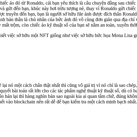
hiếc áo đó từ Ronaldo, cái bạn yêu thích là câu chuyện đằng sau chiếc 
và gửi đến bạn, khúc này hơi trừu tượng nè, thay vì Ronaldo gửi chiếc 
ược truyền đến bạn, bạn là người sở hữu file ảnh được đích thân Rona
h bản thân là chủ nhân của bức ảnh đó vô cùng đơn giản qua địa chỉ ví
y mất trộm, còn chiếc áo kỹ thuật số của bạn sẽ nằm an toàn, xuyên th
iết việc sở hữu một NFT giống như việc sở hữu bức họa Mona Lisa gốc.
 nó một cách chân thật nhất thì cũng vô giá trị vì nó chỉ là sao chép, 
 quyết bài toán rất lớn cho các tác phẩm nghệ thuật kỹ thuật số, dù có b
uốn bán lại thì hàng nghìn bản sao ngoài kia ai quan tâm chứ, đúng kh
 hết vào blockchain nên rất dễ để bạn kiểm tra một cách minh bạch nhất