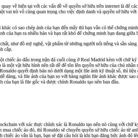
i quay về hiện tại với các vấn đề về quyền sở hữu trên internet là để 
t vai trò vô cùng quan trọng cho việc định danh và quyền sở hữu với 
khác có sao chép ảnh của bạn đến mấy thì bạn vẫn có thể chứng minh
hình của bạn ra nhiều bản và bạn rất khó để chứng minh bạn đang giữa
chất, như đồ mỹ nghệ, vật phẩm từ những người nổi tiếng và sẵn sàng t
nh cắp.
t chiếc áo đấu trong trận đá cuối cùng ở Real Madrid kèm với chữ ký 
o là một vật hữu hình nên rất dễ để tôn lên quyền sở hữu của chủ nhân n
Ronaldo quyết định bán nó dưới dạng một file ảnh kỹ thuật số, thì liệu
dễ dàng, và file ảnh của bạn so với hàng nghìn file ảnh khác được sao 
h của bạn là file gốc và được chính Ronaldo tạo nên ban đầu.
ckchain với xác thực chính xác là Ronaldo tạo nên nó cùng với chữ ký
bạn mua chiếc áo đó, thì Ronaldo sẽ chuyển quyền sở hữu chiếc áo từ a
h chiếc áo vẫn là bạn, bạn sẽ đặt câu hỏi là khi bạn đăng bức ảnh đó l