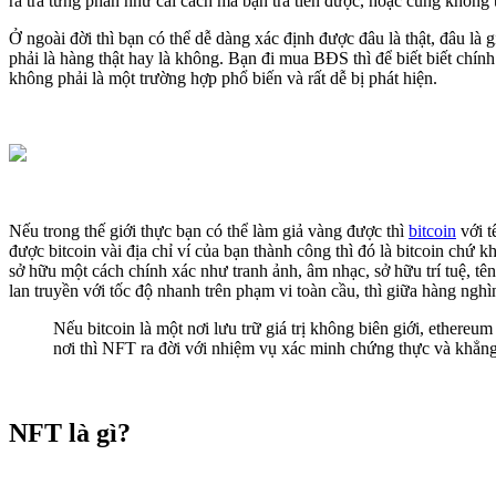
ra trả từng phần như cái cách mà bạn trả tiền được, hoặc cũng khôn
Ở ngoài đời thì bạn có thể dễ dàng xác định được đâu là thật, đâu là 
phải là hàng thật hay là không. Bạn đi mua BĐS thì để biết biết chín
không phải là một trường hợp phổ biến và rất dễ bị phát hiện.
Nếu trong thế giới thực bạn có thể làm giả vàng được thì
bitcoin
với t
được bitcoin vài địa chỉ ví của bạn thành công thì đó là bitcoin chứ
sở hữu một cách chính xác như tranh ảnh, âm nhạc, sở hữu trí tuệ, t
lan truyền với tốc độ nhanh trên phạm vi toàn cầu, thì giữa hàng ngh
Nếu bitcoin là một nơi lưu trữ giá trị không biên giới, ethereu
nơi thì NFT ra đời với nhiệm vụ xác minh chứng thực và khẳng
NFT là gì?