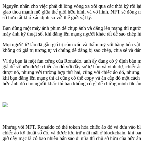
Nguyên nhân cho việc phải đi lòng vòng xa xôi qua các thời kỳ rồi lạ
giao thoa mạnh mẽ giữa thế giới hữu hình và vô hình. NFT sẽ đóng mộ
sở hữu rất khó xác định so với thế giới vật lý.
Bạn dùng một máy ảnh phim để chụp ảnh và đăng lên mạng thì người 
máy ảnh kỹ thuật số, khi đăng lên mạng người khác rất dễ sao chép 
Mọi người từ lâu đã gắn giá trị cảm xúc và thẩm mỹ với hàng hóa vật 
không có giá trị tương tự vì chúng dễ dàng bị sao chép, chia sẻ và đá
Ví dụ bạn là một fan cứng của Ronaldo, anh ấy đang có ý định bán mộ
giá để sở hữu được chiếc áo đó với đầy sự tự hào và vinh dự, chiếc á
được nó, nhưng với trường hợp thứ hai, cũng với chiếc áo đó, nhưng 
khi bạn đăng lên mạng thì ai cũng có thể copy và ăn cắp đó một cách 
bức ảnh đó cho người khác thì bạn không có gì để chứng minh file ản
Nhưng với NFT, Ronaldo có thể token hóa chiếc áo đó và đưa vào blo
chiếc áo kỹ thuật số đó, và được lưu trữ mãi mãi ở blockchain, khi 
giờ đây mặc là có bao nhiêu bản sao đi nữa thì chủ sở hữu của bức ản