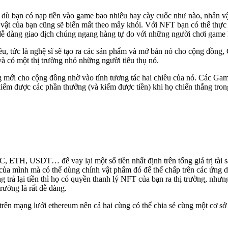
 dù bạn có nạp tiền vào game bao nhiêu hay cày cuốc như nào, nhân v
 vật của bạn cũng sẽ biến mất theo mây khói. Với NFT bạn có thể thự
dễ dàng giao dịch chúng ngang hàng tự do với những người chơi game
u, tức là nghệ sĩ sẽ tạo ra các sản phẩm và mở bán nó cho cộng đồng
à có một thị trường nhỏ những người tiêu thụ nó.
mới cho cộng đồng nhờ vào tính tương tác hai chiều của nó. Các Gamer
kiếm được các phần thưởng (và kiếm được tiền) khi họ chiến thắng tro
 ETH, USDT… để vay lại một số tiền nhất định trên tổng giá trị tài s
FT của mình mà có thể dùng chính vật phẩm đó để thế chấp trên các ứn
g trả lại tiền thì họ có quyền thanh lý NFT của bạn ra thị trường, nh
rường là rất dễ dàng.
n mạng lưới ethereum nên cả hai cùng có thể chia sẻ cùng một cơ sở 