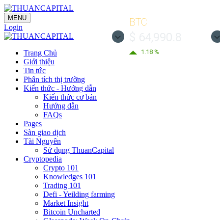
MENU
BTC
Login
$ 64,990.8
1.18 %
Trang Chủ
Giới thiệu
Tin tức
Phân tích thị trường
Kiến thức - Hướng dẫn
Kiến thức cơ bản
Hướng dẫn
FAQs
Pages
Sàn giao dịch
Tài Nguyên
Sử dụng ThuanCapital
Cryptopedia
Crypto 101
Knowledges 101
Trading 101
Defi - Yeilding farming
Market Insight
Bitcoin Uncharted