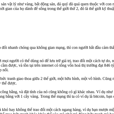
 tài sản vật lý như vàng, bất động sản, đá quý đã quá quen thuộc với c
hời gian của họ dành để sống trong thế giới thứ 2, đó là thế giới kỹ thuậ
 đổi nhanh chóng qua không gian mạng, thì con người bắt đầu cảm thấy h
ơi mọi người có thể dùng nó để lưu trữ giá trị, trao đổi một cách tự do,
ể cầm được, và tồn tại trên internet có tổng vốn hoá thị trường đạt 846 
p nối.
bức tranh giao thoa giữa 2 thế giới, một hữu hình, một vô hình. Cũng 
y thế được.
h công bằng, và đặt tính của nó cũng không có gì khác nhau. Ví dụ như
àng bằng với 1 cây vàng. Trong thế mạng thì ta có ví dụ là bitcoin, bạn 
à khó hay không thể trao đổi một cách ngang hàng, ví dụ bạn mượn một