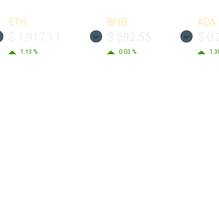
ETH
BNB
ADA
$ 1,917.11
$ 592.55
$ 0
1.13 %
0.03 %
1.3