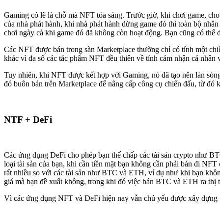
Gaming có lẽ là chỗ mà NFT tỏa sáng. Trước giờ, khi chơi game, cho
của nhà phát hành, khi nhà phát hành dừng game đó thì toàn bộ nhân
chơi ngày cả khi game đó đã không còn hoạt động. Bạn cũng có thể 
Các NFT được bán trong sàn Marketplace thường chỉ có tính một chiề
khác vì đa số các tác phẩm NFT đều thiên về tính cảm nhận cá nhân v
Tuy nhiên, khi NFT được kết hợp với Gaming, nó đã tạo nên làn sóng 
đó buôn bán trên Marketplace để nâng cấp công cụ chiến đấu, từ đó 
NTF + DeFi
Các ứng dụng DeFi cho phép bạn thế chấp các tài sản crypto như BTC,
loại tài sản của bạn, khi cần tiền mặt bạn không cần phải bán đi N
rất nhiều so với các tài sản như BTC và ETH, ví dụ như khi bạn khôn
giá mà bạn đề xuất không, trong khi đó việc bán BTC và ETH ra thị t
Vì các ứng dụng NFT và DeFi hiện nay vẫn chủ yếu được xây dựng trê