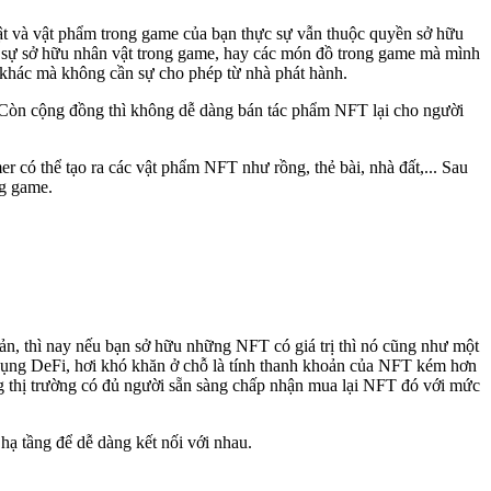
ật và vật phẩm trong game của bạn thực sự vẫn thuộc quyền sở hữu
c sự sở hữu nhân vật trong game, hay các món đồ trong game mà mình
 khác mà không cần sự cho phép từ nhà phát hành.
, Còn cộng đồng thì không dễ dàng bán tác phẩm NFT lại cho người
 có thể tạo ra các vật phẩm NFT như rồng, thẻ bài, nhà đất,... Sau
ng game.
ản, thì nay nếu bạn sở hữu những NFT có giá trị thì nó cũng như một
g dụng DeFi, hơi khó khăn ở chỗ là tính thanh khoản của NFT kém hơn
ưng thị trường có đủ người sẵn sàng chấp nhận mua lại NFT đó với mức
hạ tầng để dễ dàng kết nối với nhau.