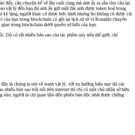
áo đấy, câu chuyện kể về lần cuối cùng mà anh ấy ra sân cho câu lạc
áo vật lý đến bạn thì anh ấy gửi một file ảnh được token hoá trong
ldo ký tặng, người khác có được bức hình nhưng họ không có được cái
 của bạn trong blockchain có ghi lại lịch sử từ ví Ronaldo chuyển
ời gian trong blockchain dưới quyền sở hữu của bạn.
 Dù có rất nhiều bản sao của tác phẩm này trên thế giới, chỉ
đây là chúng ta nói về tranh vật lý, với xu hướng hiện nay thì các
ao nhiêu bản sao trôi nổi trên internet thì chỉ có một chủ nhân sở hữu
ông nào, người ta chỉ quan tâm đến phiên bản độc nhất được chứng
.