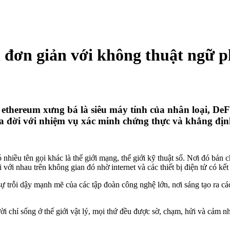
h đơn giản với không thuật ngữ 
i, ethereum xưng bá là siêu máy tính của nhân loại, De
 ra đời với nhiệm vụ xác minh chứng thực và khẳng địn
ó nhiều tên gọi khác là thế giới mạng, thế giới kỹ thuật số. Nơi đó bản
i với nhau trên không gian đó nhờ internet và các thiết bị điện tử có kế
 trỗi dậy mạnh mẽ của các tập đoàn công nghệ lớn, nơi sáng tạo ra các 
ời chỉ sống ở thế giới vật lý, mọi thứ đều được sờ, chạm, hửi và cảm nh