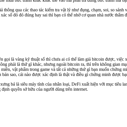
g thể mua bức tranh khác khác thế vào mà phải trả đúng bức tranh mà 
giả thông qua các thao tác kiểm tra vật lý như đụng, chạm, soi, so sán
h xác sổ đỏ đó đúng hay sai thì bạn có thể nhờ cơ quan nhà nước thẩm đ
ên gọi là vàng kỹ thuật số thì chưa ai có thể làm giả bitcoin được, việc
 không phải là thứ gì khác, nhưng ngoài bitcoin ra, thì trên không gia
ên miền, vật phẩm trong game và tất cả những thứ gì bạn muốn chứng mi
ìn bản sao, cái nào được xác định là thật và điều gì chứng minh được b
m xưng bá là siêu máy tính của nhân loại, DeFi xuất hiện với mục tiêu l
 định quyền sở hữu của người dùng trên internet.