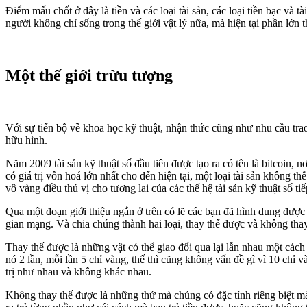
Điểm mấu chốt ở đây là tiền và các loại tài sản, các loại tiền bạc và
người không chỉ sống trong thế giới vật lý nữa, mà hiện tại phần lớn t
Một thế giới trừu tượng
Với sự tiến bộ về khoa học kỹ thuật, nhận thức cũng như nhu cầu trao
hữu hình.
Năm 2009 tài sản kỹ thuật số đầu tiên được tạo ra có tên là bitcoin, n
có giá trị vốn hoá lớn nhất cho đến hiện tại, một loại tài sản không th
vô vàng điều thú vị cho tương lai của các thế hệ tài sản kỹ thuật số tiế
Qua một đoạn giới thiệu ngắn ở trên có lẽ các bạn đã hình dung được 
gian mạng. Và chia chúng thành hai loại, thay thế được và không tha
Thay thế được là những vật có thể giao đổi qua lại lẫn nhau một các
nó 2 lần, mỗi lần 5 chỉ vàng, thế thì cũng không vấn đề gì vì 10 chỉ v
trị như nhau và không khác nhau.
Không thay thế được là những thứ mà chúng có đặc tính riêng biệt m