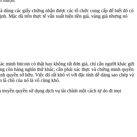
bạn mượn.
h và dùng các giấy chứng nhận được các tổ chức cung cấp để biết đó có
ịnh. Mặc dù trên thực tế vẫn xuất hiện tiền giả, vàng giả nhưng nó
 xác minh bitcoin có thật hay không rất đơn giả, chỉ cần người khác gửi
n mạng còn hàng nghìn thứ khác, cần phải xác thực và chứng minh quyền
nh quyền sở hữu. Việc đó rất khó vì với đặc tính dễ dàng sao chép và
ạn là chủ của nó là vô cùng khó.
an truyền quyền sử dụng dịch vụ tài chính một cách tự do đi mọi