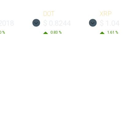
DOT
XRP
.2018
$ 0.8244
$ 1.04
0 %
0.83 %
1.61 %