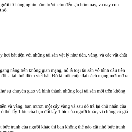
on người từ hàng nghìn năm trước cho đến tận hôm nay, và nay con
t số.
ơi bất tiện với những tài sản vật lý như tiền, vàng, và các vật chất
 ngang hàng trên không gian mạng, nó là loại tài sản vô hình đầu tiên
tỷ đô la tại thời điểm viết bài. Đó là một cuộc đại cách mạng mới mở ra
như sự chuyển giao và hình thành những loại tài sản mới trên không
 tiền và vàng, bạn mượn một cây vàng và sau đó trả lại chủ nhân của
có thể lấy 1 btc của bạn đổi lấy 1 btc của người khác, vì chúng có giá
 bức tranh của người khác thì bạn không thể nào cắt nhỏ bức tranh