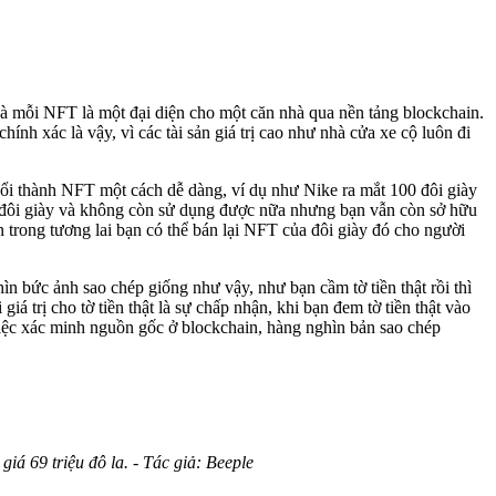
à mỗi NFT là một đại diện cho một căn nhà qua nền tảng blockchain.
ính xác là vậy, vì các tài sản giá trị cao như nhà cửa xe cộ luôn đi
đổi thành NFT một cách dễ dàng, ví dụ như Nike ra mắt 100 đôi giày
ủa đôi giày và không còn sử dụng được nữa nhưng bạn vẫn còn sở hữu
 trong tương lai bạn có thể bán lại NFT của đôi giày đó cho người
ìn bức ảnh sao chép giống như vậy, như bạn cầm tờ tiền thật rồi thì
giá trị cho tờ tiền thật là sự chấp nhận, khi bạn đem tờ tiền thật vào
iệc xác minh nguồn gốc ở blockchain, hàng nghìn bản sao chép
á 69 triệu đô la. - Tác giả: Beeple