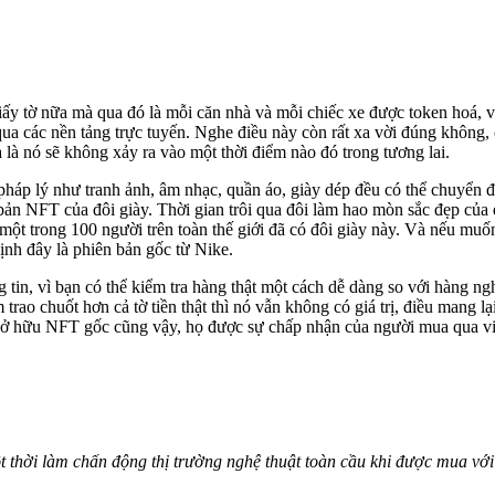
y tờ nữa mà qua đó là mỗi căn nhà và mỗi chiếc xe được token hoá, v
ua các nền tảng trực tuyến. Nghe điều này còn rất xa vời đúng không, ch
là nó sẽ không xảy ra vào một thời điểm nào đó trong tương lai.
pháp lý như tranh ảnh, âm nhạc, quần áo, giày dép đều có thể chuyển 
n bản NFT của đôi giày. Thời gian trôi qua đôi làm hao mòn sắc đẹp c
t trong 100 người trên toàn thế giới đã có đôi giày này. Và nếu muốn
định đây là phiên bản gốc từ Nike.
in, vì bạn có thể kiểm tra hàng thật một cách dễ dàng so với hàng ngh
rao chuốt hơn cả tờ tiền thật thì nó vẫn không có giá trị, điều mang lại 
i sở hữu NFT gốc cũng vậy, họ được sự chấp nhận của người mua qua v
thời làm chấn động thị trường nghệ thuật toàn cầu khi được mua với gi