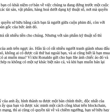
các bạn có khái niệm cơ bản về việc chúng ta đang đứng trước một cuộc
các tài sản, vật phẩm, hàng hoá dưới dạng kỹ thuật số, nơi mà quyền
 quyền sở hữu bằng cách bạn là người giữa cuộn phim đó, còn với
 bản gốc của bức ảnh đó.
rả rất nhiều tiền cho chúng. Nhưng với sản phẩm kỹ thuật số thì
của anh trên ngực áo. Hẳn là có rất nhiều người tranh giành nhau đấu
ó, không ai có được cái thứ hai ngoài bạn, và ai cũng biết là bạn mua
 có ai muốn mua? Vì khi Ronaldo gửi cho bạn file ảnh chiếc áo đó và
chép ra không có một sự khác biệt nào cả, và khi bạn muốn bán lại
 của anh ấy, hình thành ra được một bản chính thức, độc nhất của
nh ấy qua bạn và được xác minh một cách công khai trên blockchain,
ên mạng, thì ai cũng có quyền tải về và chiêm ngưỡng, bạn sở hữu hay