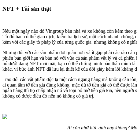
NFT + Tài sản thật
Nếu một ngày nào đó Vingroup bán nhà và xe không còn kèm theo giấ
Từ đó bạn có thể giao dịch, kiểm tra lịch sử, một cách nhanh chóng, q
kèm với các giấy tờ pháp lý của từng quốc gia, nhưng không có nghĩa 
Nhưng đối với các sản phẩm đơn giản hơn và ít gặp phải các rào cản 
phiên bản giới hạn và bán nó với vừa cả sản phẩm vật lý và cả phiê
nó dưới dạng NFT mãi mãi, bạn có thể chứng minh bản thân mình là mộ
khác, vì bức ảnh NFT đã lưu lại thiết kế của đôi giày kèm lời khẳng 
Trao đổi các vật phẩm độc lạ một cách ngang hàng mà không cần lòng t
ai quan tâm tờ tiền giả đúng không, mặc dù tờ tiền giả có thể được làm t
ngân hàng thì họ chấp nhận nó và loại bỏ mớ tiền giả kia, nên ngườ
không có được điều đó nên nó không có giá trị.
Ai còn nhớ bức ảnh này không? Một 