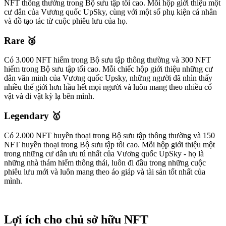
NFT thông thường trong Bộ sưu tập tối cao. Mỗi hộp giới thiệu một
cư dân của Vương quốc UpSky, cùng với một số phụ kiện cá nhân
và đồ tạo tác từ cuộc phiêu lưu của họ.​
Rare 🥈
Có 3.000 NFT hiếm trong Bộ sưu tập thông thường và 300 NFT
hiếm trong Bộ sưu tập tối cao. Mỗi chiếc hộp giới thiệu những cư
dân văn minh của Vương quốc Upsky, những người đã nhìn thấy
nhiều thế giới hơn hầu hết mọi người và luôn mang theo nhiều cổ
vật và di vật kỳ lạ bên mình.​
Legendary 🥇
Có 2.000 NFT huyền thoại trong Bộ sưu tập thông thường và 150
NFT huyền thoại trong Bộ sưu tập tối cao. Mỗi hộp giới thiệu một
trong những cư dân ưu tú nhất của Vương quốc UpSky - họ là
những nhà thám hiểm thông thái, luôn đi đầu trong những cuộc
phiêu lưu mới và luôn mang theo áo giáp và tài sản tốt nhất của
mình.
Lợi ích cho chủ sở hữu NFT