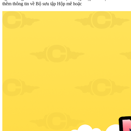
thêm thông tin về Bộ sưu tập Hộp mê hoặc