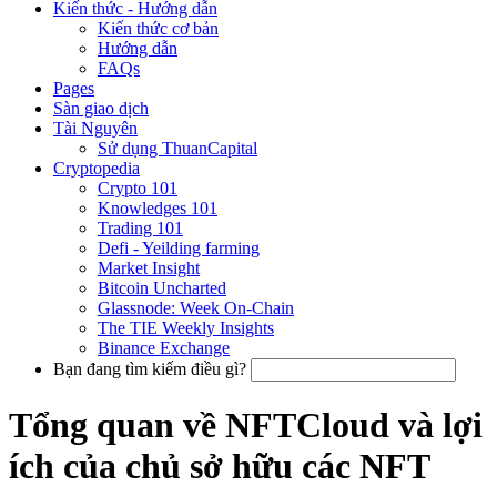
Kiến thức - Hướng dẫn
Kiến thức cơ bản
Hướng dẫn
FAQs
Pages
Sàn giao dịch
Tài Nguyên
Sử dụng ThuanCapital
Cryptopedia
Crypto 101
Knowledges 101
Trading 101
Defi - Yeilding farming
Market Insight
Bitcoin Uncharted
Glassnode: Week On-Chain
The TIE Weekly Insights
Binance Exchange
Bạn đang tìm kiếm điều gì?
Tổng quan về NFTCloud và lợi
ích của chủ sở hữu các NFT