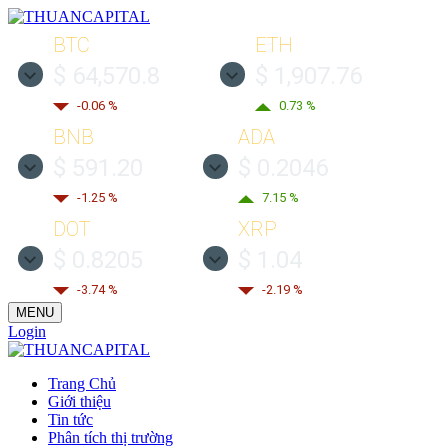
BTC
ETH
$ 64,570.8
$ 1,907.76
-0.06 %
0.73 %
BNB
ADA
$ 591.20
$ 0.2046
-1.25 %
7.15 %
DOT
XRP
$ 0.8205
$ 1.04
-3.74 %
-2.19 %
MENU
Login
Trang Chủ
Giới thiệu
Tin tức
Phân tích thị trường