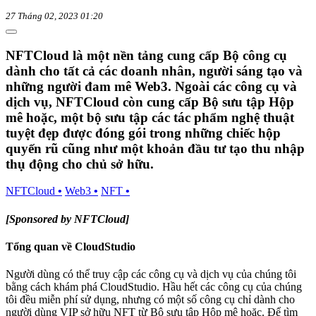
27 Tháng 02, 2023 01:20
NFTCloud là một nền tảng cung cấp Bộ công cụ
dành cho tất cả các doanh nhân, người sáng tạo và
những người đam mê Web3. Ngoài các công cụ và
dịch vụ, NFTCloud còn cung cấp Bộ sưu tập Hộp
mê hoặc, một bộ sưu tập các tác phẩm nghệ thuật
tuyệt đẹp được đóng gói trong những chiếc hộp
quyến rũ cũng như một khoản đầu tư tạo thu nhập
thụ động cho chủ sở hữu.
NFTCloud
•
Web3
•
NFT
•
[Sponsored by NFTCloud]
Tổng quan về CloudStudio​
Người dùng có thể truy cập các công cụ và dịch vụ của chúng tôi
bằng cách khám phá CloudStudio. Hầu hết các công cụ của chúng
tôi đều miễn phí sử dụng, nhưng có một số công cụ chỉ dành cho
người dùng VIP sở hữu NFT từ Bộ sưu tập Hộp mê hoặc. Để tìm