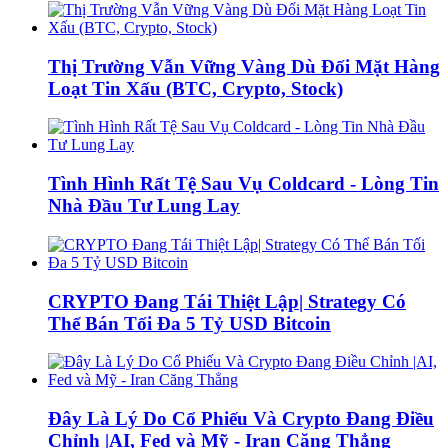
Thị Trường Vẫn Vững Vàng Dù Đối Mặt Hàng
Loạt Tin Xấu (BTC, Crypto, Stock)
Tình Hình Rất Tệ Sau Vụ Coldcard - Lòng Tin
Nhà Đầu Tư Lung Lay
CRYPTO Đang Tái Thiệt Lập| Strategy Có
Thể Bán Tối Đa 5 Tỷ USD Bitcoin
Đây Là Lý Do Cổ Phiếu Và Crypto Đang Điều
Chỉnh |AI, Fed và Mỹ - Iran Căng Thẳng