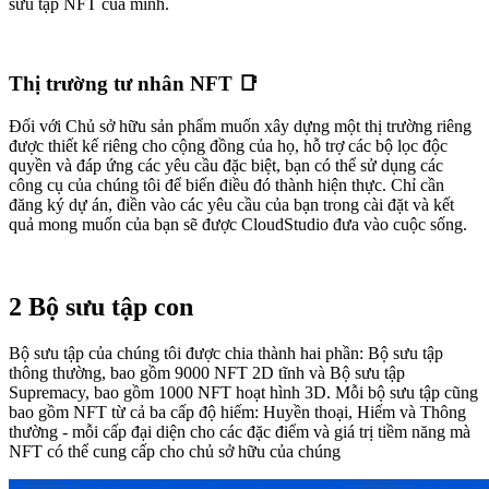
sưu tập NFT của mình.
Thị trường tư nhân NFT 📑
Đối với Chủ sở hữu sản phẩm muốn xây dựng một thị trường riêng
được thiết kế riêng cho cộng đồng của họ, hỗ trợ các bộ lọc độc
quyền và đáp ứng các yêu cầu đặc biệt, bạn có thể sử dụng các
công cụ của chúng tôi để biến điều đó thành hiện thực. Chỉ cần
đăng ký dự án, điền vào các yêu cầu của bạn trong cài đặt và kết
quả mong muốn của bạn sẽ được CloudStudio đưa vào cuộc sống.
2 Bộ sưu tập con
Bộ sưu tập của chúng tôi được chia thành hai phần: Bộ sưu tập
thông thường, bao gồm 9000 NFT 2D tĩnh và Bộ sưu tập
Supremacy, bao gồm 1000 NFT hoạt hình 3D. Mỗi bộ sưu tập cũng
bao gồm NFT từ cả ba cấp độ hiếm: Huyền thoại, Hiếm và Thông
thường - mỗi cấp đại diện cho các đặc điểm và giá trị tiềm năng mà
NFT có thể cung cấp cho chủ sở hữu của chúng