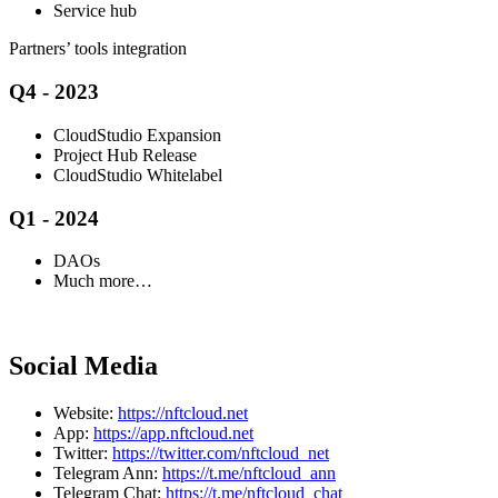
Service hub
Partners’ tools integration
Q4 - 2023
CloudStudio Expansion
Project Hub Release
CloudStudio Whitelabel
Q1 - 2024
DAOs
Much more…
Social Media
Website:
https://nftcloud.net
App:
https://app.nftcloud.net
Twitter:
https://twitter.com/nftcloud_net
Telegram Ann:
https://t.me/nftcloud_ann
Telegram Chat:
https://t.me/nftcloud_chat