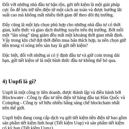
Đối với những nhà đầu tư bận rộn, gửi tiết kiệm là một giải pháp
cực ổn để lưu trữ tiền điện tử một cách an toàn và được hưởng lãi
suất cao mà không mất nhiều thời gian để theo dõi thị trường.
Đây cũng là một lựa chọn phù hợp cho những nhà đầu tư có thời
gian, kiến thức và giao dịch thường xuyên trên thị trường. Bởi mỗi
một “làn sóng” tăng giảm đều mất một khoảng thời gian nhất định.
Vậy trong khi chờ đợi thời điểm mua bán thích hợp, ta nên chọn giữ
tiền trong ví nóng trên sàn hay là gửi tiết kiệm?
Đặc biệt, đối với những ai có ý định đầu tư và giữ coin trong dài
hạn, gửi tiết kiệm sẽ là một hình thức đầu tư không thể bỏ qua.
4) Uupfi là gì?
Uupfi là một công ty liên doanh, được thành lập và điều hành bởi
Blockwater - Công ty đầu tư tiền điện tử hàng đầu tại Hàn Quốc và
Coinplug - Công ty sở hữu nhiều bằng sáng chế blockchain nhất
trên thế giới.
Uupfi hiện đang cung cấp dịch vụ gửi tiết kiệm tiền điện tử bao gồm
sản phẩm tiết kiệm linh hoạt (Tiết kiệm Uup) và sản phẩm tiết kiệm
có kỳ hạn (Tiết kiệm Uup+).