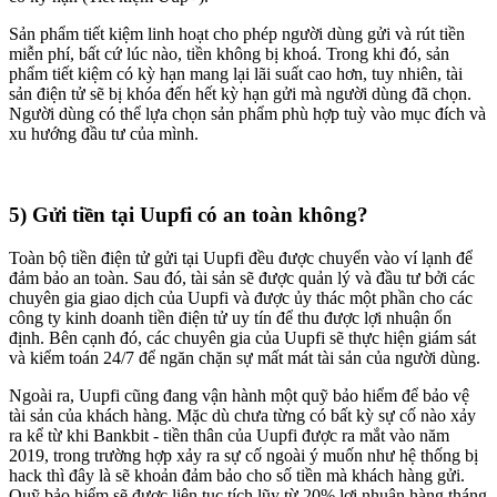
Sản phẩm tiết kiệm linh hoạt cho phép người dùng gửi và rút tiền
miễn phí, bất cứ lúc nào, tiền không bị khoá. Trong khi đó, sản
phẩm tiết kiệm có kỳ hạn mang lại lãi suất cao hơn, tuy nhiên, tài
sản điện tử sẽ bị khóa đến hết kỳ hạn gửi mà người dùng đã chọn.
Người dùng có thể lựa chọn sản phẩm phù hợp tuỳ vào mục đích và
xu hướng đầu tư của mình.
5) Gửi tiền tại Uupfi có an toàn không?
Toàn bộ tiền điện tử gửi tại Uupfi đều được chuyển vào ví lạnh để
đảm bảo an toàn. Sau đó, tài sản sẽ được quản lý và đầu tư bởi các
chuyên gia giao dịch của Uupfi và được ủy thác một phần cho các
công ty kinh doanh tiền điện tử uy tín để thu được lợi nhuận ổn
định. Bên cạnh đó, các chuyên gia của Uupfi sẽ thực hiện giám sát
và kiểm toán 24/7 để ngăn chặn sự mất mát tài sản của người dùng.
Ngoài ra, Uupfi cũng đang vận hành một quỹ bảo hiểm để bảo vệ
tài sản của khách hàng. Mặc dù chưa từng có bất kỳ sự cố nào xảy
ra kể từ khi Bankbit - tiền thân của Uupfi được ra mắt vào năm
2019, trong trường hợp xảy ra sự cố ngoài ý muốn như hệ thống bị
hack thì đây là sẽ khoản đảm bảo cho số tiền mà khách hàng gửi.
Quỹ bảo hiểm sẽ được liên tục tích lũy từ 20% lợi nhuận hàng tháng