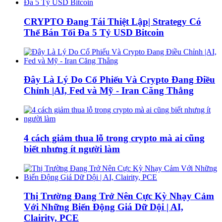
CRYPTO Đang Tái Thiệt Lập| Strategy Có
Thể Bán Tối Đa 5 Tỷ USD Bitcoin
Đây Là Lý Do Cổ Phiếu Và Crypto Đang Điều
Chỉnh |AI, Fed và Mỹ - Iran Căng Thẳng
4 cách giảm thua lỗ trong crypto mà ai cũng
biết nhưng ít người làm
Thị Trường Đang Trở Nên Cực Kỳ Nhạy Cảm
Với Những Biến Động Giá Dữ Dội | AI,
Clairity, PCE