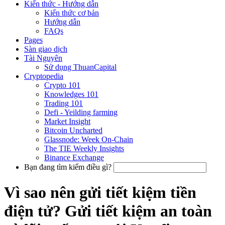
Kiến thức - Hướng dẫn
Kiến thức cơ bản
Hướng dẫn
FAQs
Pages
Sàn giao dịch
Tài Nguyên
Sử dụng ThuanCapital
Cryptopedia
Crypto 101
Knowledges 101
Trading 101
Defi - Yeilding farming
Market Insight
Bitcoin Uncharted
Glassnode: Week On-Chain
The TIE Weekly Insights
Binance Exchange
Bạn đang tìm kiếm điều gì?
Vì sao nên gửi tiết kiệm tiền
điện tử? Gửi tiết kiệm an toàn