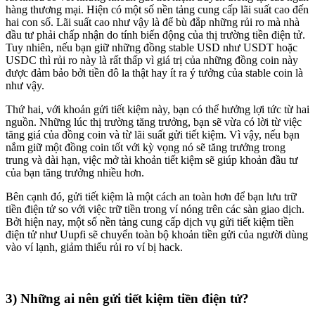
hàng thương mại. Hiện có một số nền tảng cung cấp lãi suất cao đến
hai con số. Lãi suất cao như vậy là để bù đắp những rủi ro mà nhà
đầu tư phải chấp nhận do tính biến động của thị trường tiền điện tử.
Tuy nhiên, nếu bạn giữ những đồng stable USD như USDT hoặc
USDC thì rủi ro này là rất thấp vì giá trị của những đồng coin này
được đảm bảo bởi tiền đô la thật hay ít ra ý tưởng của stable coin là
như vậy.
Thứ hai, với khoản gửi tiết kiệm này, bạn có thể hưởng lợi tức từ hai
nguồn. Những lúc thị trường tăng trưởng, bạn sẽ vừa có lời từ việc
tăng giá của đồng coin và từ lãi suất gửi tiết kiệm. Vì vậy, nếu bạn
nắm giữ một đồng coin tốt với kỳ vọng nó sẽ tăng trưởng trong
trung và dài hạn, việc mở tài khoản tiết kiệm sẽ giúp khoản đầu tư
của bạn tăng trưởng nhiều hơn.
Bên cạnh đó, gửi tiết kiệm là một cách an toàn hơn để bạn lưu trữ
tiền điện tử so với việc trữ tiền trong ví nóng trên các sàn giao dịch.
Bởi hiện nay, một số nền tảng cung cấp dịch vụ gửi tiết kiệm tiền
điện tử như Uupfi sẽ chuyển toàn bộ khoản tiền gửi của người dùng
vào ví lạnh, giảm thiểu rủi ro ví bị hack.
3) Những ai nên gửi tiết kiệm tiền điện tử?