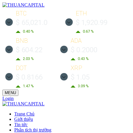
BTC
ETH
$ 65,021.0
$ 1,920.99
0.40 %
0.67 %
BNB
ADA
$ 604.22
$ 0.2000
2.03 %
0.43 %
DOT
XRP
$ 0.8166
$ 1.05
1.47 %
3.09 %
MENU
Login
Trang Chủ
Giới thiệu
Tin tức
Phân tích thị trường