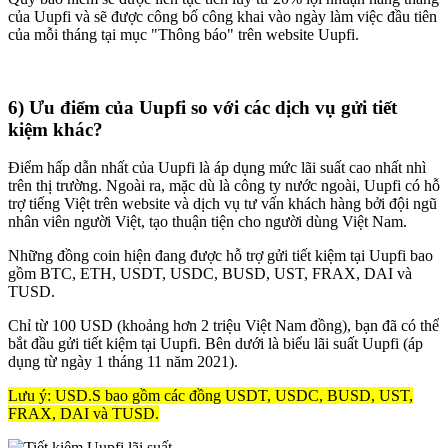
của Uupfi và sẽ được công bố công khai vào ngày làm việc đầu tiên
của mỗi tháng tại mục "Thông báo" trên website Uupfi.
6) Ưu điểm của Uupfi so với các dịch vụ gửi tiết
kiệm khác?
Điểm hấp dẫn nhất của Uupfi là áp dụng mức lãi suất cao nhất nhì
trên thị trường. Ngoài ra, mặc dù là công ty nước ngoài, Uupfi có hỗ
trợ tiếng Việt trên website và dịch vụ tư vấn khách hàng bởi đội ngũ
nhân viên người Việt, tạo thuận tiện cho người dùng Việt Nam.
Những đồng coin hiện đang được hỗ trợ gửi tiết kiệm tại Uupfi bao
gồm BTC, ETH, USDT, USDC, BUSD, UST, FRAX, DAI và
TUSD.
Chỉ từ 100 USD (khoảng hơn 2 triệu Việt Nam đồng), bạn đã có thể
bắt đầu gửi tiết kiệm tại Uupfi. Bên dưới là biểu lãi suất Uupfi (áp
dụng từ ngày 1 tháng 11 năm 2021).
Lưu ý: USD.S bao gồm các đồng USDT, USDC, BUSD, UST,
FRAX, DAI và TUSD.