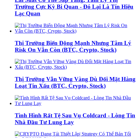
Trường Cực Kỳ Bi Quan - Đó Lại Là Tín Hiệu
Lạc Quan
Thị Trường Biến Động Mạnh Nhưng Tâm Lý
Risk On Vẫn Còn (BTC, Crypto, Stock)
Thị Trường Vẫn Vững Vàng Dù Đối Mặt Hàng
Loạt Tin Xấu (BTC, Crypto, Stock)
Tình Hình Rất Tệ Sau Vụ Coldcard - Lòng Tin
Nhà Đầu Tư Lung Lay