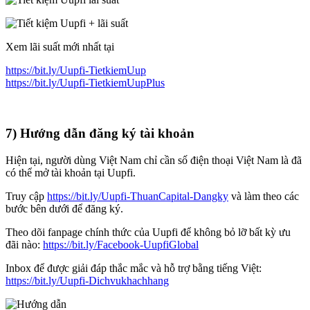
Xem lãi suất mới nhất tại
https://bit.ly/Uupfi-TietkiemUup
https://bit.ly/Uupfi-TietkiemUupPlus
7) Hướng dẫn đăng ký tài khoản
Hiện tại, người dùng Việt Nam chỉ cần số điện thoại Việt Nam là đã
có thể mở tài khoản tại Uupfi.
Truy cập
https://bit.ly/Uupfi-ThuanCapital-Dangky
và làm theo các
bước bên dưới để đăng ký.
Theo dõi fanpage chính thức của Uupfi để không bỏ lỡ bất kỳ ưu
đãi nào:
https://bit.ly/Facebook-UupfiGlobal
Inbox để được giải đáp thắc mắc và hỗ trợ bằng tiếng Việt:
https://bit.ly/Uupfi-Dichvukhachhang