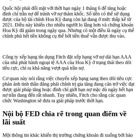
Quốc hội phải đối mặt với thời hạn ngày 1 tháng 6 để tăng hoặc
đình chỉ trần nợ để tránh vỡ nợ thảm khốc. Số tiền có thể sử dụng
được của bộ tài chính Hoa Kỳ đang còn lại đang ở mức thấp kể từ
2021. Điều này khiến cho nhiều người lo lắng hơn và chứng khoán
Hoa Kỳ đã giảm trong ngày qua. Nhưng có một điều là ngày cụ thể
chính phủ hết tiền không cụ thể bởi tiền thuế vẫn được thu vào.
Công ty xếp hạng tín dụng Fitch đặt xếp hạng vỡ nợ dài hạn AAA
của nhà phát hành ngoại tệ AAA của Hoa Kỳ ở trạng thái theo dõi
tiêu cực, chỉ ra khả năng vượt quá trần nợ.
Cơ quan này nói rằng việc chuyển xếp hạng sang theo dõi tiêu cực
phản ánh tinh thần đảng phái chính trị gia tăng đang cản trở việc đạt
được giải pháp tăng hoặc đình chỉ giới hạn nợ mặc dù ngày hết hạn
nợ trần đang đến rất nhanh. Tuy nhiên, Fitch cho rằng các quan
chức Washington sẽ đưa ra giải pháp trước thời hạn.
Nội bộ FED chia rẽ trong quan điểm về
lãi suất
Một thông tin khác khiến thị trường chứng khoán đi xuống bởi báo