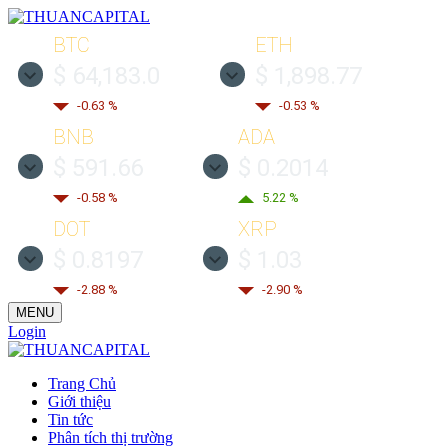
BTC
ETH
$ 64,183.0
$ 1,898.77
-0.63 %
-0.53 %
BNB
ADA
$ 591.66
$ 0.2014
-0.58 %
5.22 %
DOT
XRP
$ 0.8197
$ 1.03
-2.88 %
-2.90 %
MENU
Login
Trang Chủ
Giới thiệu
Tin tức
Phân tích thị trường