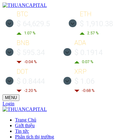
BTC
ETH
$ 64,629.5
$ 1,910.38
1.07 %
2.57 %
BNB
ADA
$ 595.34
$ 0.1914
-0.04 %
0.07 %
DOT
XRP
$ 0.8444
$ 1.06
-2.20 %
-0.68 %
MENU
Login
Trang Chủ
Giới thiệu
Tin tức
Phân tích thị trường