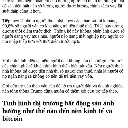
Đây là thời điểm thuận lợi cho những người có điểm tín dụng tốt và
có sẵn tiền mặt nên số lượng người được hưởng chính sách vay lãi
suất thấp cũng ít hơn.
Tiếp theo là nhóm người thuê nhà, theo các khảo sát thì khoảng
90,8% số người vẫn có khả năng trả tiền thuê nhà. Tỷ lệ này tương
đương thời điểm trước dịch. Thống kê này không phản ánh được số
người đang vay mua nhà, người nào đang thất nghiệp hay người có
thu nhập thấp hơn với thời điểm trước dịch.
Với tình hình hiện tại nếu người dân không còn tiền từ gói cứu trợ
của chính phủ sẽ khiến tình hình diễn biến rất xấu. Nếu người thuê
nhà không trả được tiền nhà thì số người cho thuê, nhất là người có
nợ ngân hàng sẽ không có tiền để trả tiền vay vốn.
Gói cứu trợ tiếp theo vẫn cần để hỗ trợ người dân và doanh nghiệp,
nên tổng thống Trump cũng muốn có thêm gói cứu trợ tiếp theo.
Tình hình thị trường bất động sản ảnh
hưởng như thế nào đến nền kinh tế và
bitcoin