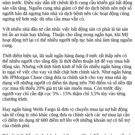
năm trước. Điều này dẫn tới chênh lệch cung cầu khiến giá bất động
sản vẫn tăng. Nguồn cung nhà giảm có thể do dịch bệnh nên một số
người bán đã ngưng bán nhà và dịch bệnh nên các hoạt động cũng
ngưng trệ hơn mặc dù nhu cầu mua vẫn có.
Với nhiều nhà đầu tư cân nhắc việc bất động sản có phải là tài sản
trú ẩn an toàn hay không. Thuận cho rằng trong ngắn hạn, khi Mỹ
hoạt động trở lại có thể nhiều người tiếp tục bán nhà làm tăng nguồn
cung.
Thời điểm hiện tại, lãi suất ngân hàng đang ở mức rất thấp nên có
thể nhiều người cho rằng đây là thời điểm thuận lợi để vay mua bất
động sản. Nhưng với tình hình kinh tế bất ổn nhiều ngân hàng cũng
lo ngại về việc cho vay và thắt chặt hơn chính sách. Như ngân hàng
lớn JPMorgan Chase cũng đưa ra chính sách cho vay mua nhà áp
dụng với những người có điểm tín dụng trên 700 điểm và số tiền đặt
cọc mua tối thiểu 20% giá trị tài sản muốn mua. Còn trước đây,
người vay chỉ cần đặt cọc 5% - 15% thậm chí 3,5% tùy vào từng
chương trình.
Hay ngân hàng Wells Fargo là đơn vị chuyên mua lại nợ bất động
sản từ công ty nhỏ khác cũng đưa ra chính sách các nợ mua lại cần
có điểm tín dụng từ 680 điểm trở lên với những khoản nợ có hỗ trợ
của chính phủ.