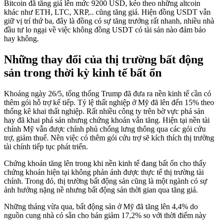
Bitcoin đã tăng giá lên mức 9200 USD, kéo theo những altcoin
khác như ETH, LTC, XRP,.. cũng tăng giá. Hiện đồng USDT vẫn
giữ vị trí thứ ba, đây là đồng có sự tăng trưởng rất nhanh, nhiều nhà
đầu tư lo ngại về việc không đồng USDT có tài sản nào đảm bảo
hay không.
Những thay đổi của thị trường bất động
sản trong thời kỳ kinh tế bất ổn
Khoảng ngày 26/5, tổng thống Trump đã đưa ra nền kinh tế cần có
thêm gói hỗ trợ kế tiếp. Tỷ lệ thất nghiệp ở Mỹ đã lên đến 15% theo
thống kê khai thất nghiệp. Rất nhiều công ty trên bờ vực phá sản
hay đã khai phá sản nhưng chứng khoán vẫn tăng. Hiện tại nền tài
chính Mỹ vẫn được chính phủ chống lưng thông qua các gói cứu
trợ, giảm thuế. Nên việc có thêm gói cứu trợ sẽ kích thích thị trường
tài chính tiếp tục phát triển.
Chứng khoán tăng lên trong khi nền kinh tế đang bất ổn cho thấy
chứng khoán hiện tại không phản ánh được thực tế thị trường tài
chính. Trong đó, thị trường bất động sản cũng là một ngành có sự
ảnh hưởng nặng nề nhưng bất động sản thời gian qua tăng giá.
Những tháng vừa qua, bất động sản ở Mỹ đã tăng lên 4,4% do
nguồn cung nhà có sẵn cho bán giảm 17,2% so với thời điểm này