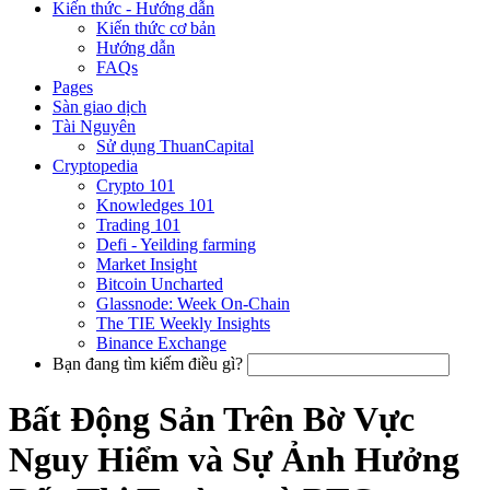
Kiến thức - Hướng dẫn
Kiến thức cơ bản
Hướng dẫn
FAQs
Pages
Sàn giao dịch
Tài Nguyên
Sử dụng ThuanCapital
Cryptopedia
Crypto 101
Knowledges 101
Trading 101
Defi - Yeilding farming
Market Insight
Bitcoin Uncharted
Glassnode: Week On-Chain
The TIE Weekly Insights
Binance Exchange
Bạn đang tìm kiếm điều gì?
Bất Động Sản Trên Bờ Vực
Nguy Hiểm và Sự Ảnh Hưởng