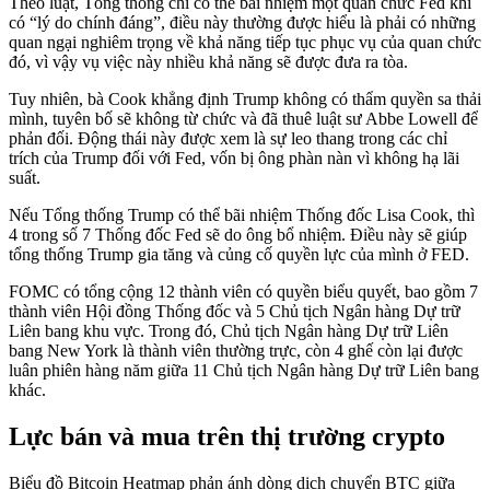
Theo luật, Tổng thống chỉ có thể bãi nhiệm một quan chức Fed khi
có “lý do chính đáng”, điều này thường được hiểu là phải có những
quan ngại nghiêm trọng về khả năng tiếp tục phục vụ của quan chức
đó, vì vậy vụ việc này nhiều khả năng sẽ được đưa ra tòa.
Tuy nhiên, bà Cook khẳng định Trump không có thẩm quyền sa thải
mình, tuyên bố sẽ không từ chức và đã thuê luật sư Abbe Lowell để
phản đối. Động thái này được xem là sự leo thang trong các chỉ
trích của Trump đối với Fed, vốn bị ông phàn nàn vì không hạ lãi
suất.
Nếu Tổng thống Trump có thể bãi nhiệm Thống đốc Lisa Cook, thì
4 trong số 7 Thống đốc Fed sẽ do ông bổ nhiệm. Điều này sẽ giúp
tổng thống Trump gia tăng và củng cố quyền lực của mình ở FED.
FOMC có tổng cộng 12 thành viên có quyền biểu quyết, bao gồm 7
thành viên Hội đồng Thống đốc và 5 Chủ tịch Ngân hàng Dự trữ
Liên bang khu vực. Trong đó, Chủ tịch Ngân hàng Dự trữ Liên
bang New York là thành viên thường trực, còn 4 ghế còn lại được
luân phiên hàng năm giữa 11 Chủ tịch Ngân hàng Dự trữ Liên bang
khác.
Lực bán và mua trên thị trường crypto
Biểu đồ Bitcoin Heatmap phản ánh dòng dịch chuyển BTC giữa