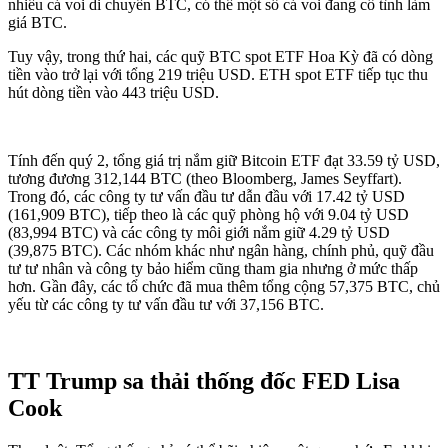
nhiều cá voi di chuyển BTC, có thể một số cá voi đang cố tình làm
giá BTC.
Tuy vậy, trong thứ hai, các quỹ BTC spot ETF Hoa Kỳ đã có dòng
tiền vào trở lại với tổng 219 triệu USD. ETH spot ETF tiếp tục thu
hút dòng tiền vào 443 triệu USD.
Tính đến quý 2, tổng giá trị nắm giữ Bitcoin ETF đạt 33.59 tỷ USD,
tương đương 312,144 BTC (theo Bloomberg, James Seyffart).
Trong đó, các công ty tư vấn đầu tư dẫn đầu với 17.42 tỷ USD
(161,909 BTC), tiếp theo là các quỹ phòng hộ với 9.04 tỷ USD
(83,994 BTC) và các công ty môi giới nắm giữ 4.29 tỷ USD
(39,875 BTC). Các nhóm khác như ngân hàng, chính phủ, quỹ đầu
tư tư nhân và công ty bảo hiểm cũng tham gia nhưng ở mức thấp
hơn. Gần đây, các tổ chức đã mua thêm tổng cộng 57,375 BTC, chủ
yếu từ các công ty tư vấn đầu tư với 37,156 BTC.
TT Trump sa thải thống đốc FED Lisa
Cook