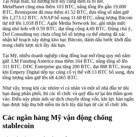
Tại Nhật Bản, xu hướng tích lũy cũng diễn ra rõ nét.
MetaPlanet cũng mua thêm 103 BTC, nâng tổng lên gần 19,000
BTC. Remixpoint đã mua thêm 41.52 BTC, đưa tổng số nắm giữ
lên 1,273.12 BTC. ANAP bổ sung 11.68 BTC, nâng lượng Bitcoin
dự trữ lên 1,018 BTC. Agile Media Network Inc. ghi nhận mức
tăng nhỏ hơn với 0.59 BTC, đạt tổng cộng 4,69 BTC. Đáng chú ý,
Def Consulting tuy chưa công bố số lượng cụ thể nhưng đã xác
nhận kế hoạch xây dựng kho bạc Bitcoin, đánh dấu bước khởi đầu
trong chiến lược tích lũy dài hạn.
Tại Mỹ, nhiều doanh nghiệp cũng đồng loạt mở rộng quy mô nắm
giữ. LM Funding America mua thêm 164 BTC, nâng tổng số lên
311 BTC. DDC Enterprise gia tăng 200 BTC, đạt 888 BTC, trong
khi Empery Digital tiếp tục củng cố vị thế với 13 BTC bổ sung, đưa
tổng lượng nắm giữ lên tới 4,065 BTC.
Như vậy, trong khi các nhóm ví cá nhân và một số nhà đầu tư dài
hạn đang phân phối, thì các tổ chức và quỹ đầu tư lại âm thầm gom
vào. Điều này phản ánh sự dịch chuyển dòng vốn, khi lực bán ngắn
hạn được hấp thụ bởi niềm tin tích lũy dài hạn từ các tổ chức lớn.
Các ngân hàng Mỹ vận động chống
stablecoin