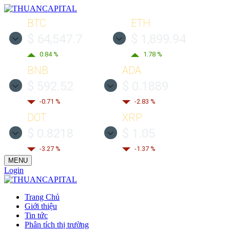
BTC
ETH
$ 64,547.7
$ 1,899.94
0.84 %
1.78 %
BNB
ADA
$ 592.52
$ 0.1889
-0.71 %
-2.83 %
DOT
XRP
$ 0.8218
$ 1.05
-3.27 %
-1.37 %
MENU
Login
Trang Chủ
Giới thiệu
Tin tức
Phân tích thị trường