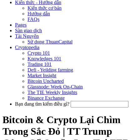
Kiến thức - Hướng dẫn
Kiến thức cơ bản
Hướng dẫn
FAQs
Pages
Sàn giao dịch
Tài Nguyên
Sử dụng ThuanCapital
Cryptopedia
Crypto 101
Knowledges 101
Trading 101
Defi - Yeilding farming
Market Insight
Bitcoin Uncharted
Glassnode: Week On-Chain
The TIE Weekly Insights
Binance Exchange
Bạn đang tìm kiếm điều gì?
Bitcoin & Crypto Lại Chìm
Trong Sắc Đỏ | TT Trump