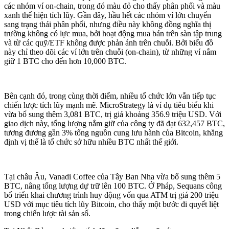
các nhóm ví on-chain, trong đó màu đỏ cho thấy phân phối và màu
xanh thể hiện tích lũy. Gần đây, hầu hết các nhóm ví lớn chuyển
sang trạng thái phân phối, nhưng điều này không đồng nghĩa thị
trường không có lực mua, bởi hoạt động mua bán trên sàn tập trung
và từ các quỹ/ETF không được phản ánh trên chuỗi. Bởi biểu đồ
này chỉ theo dõi các ví lớn trên chuỗi (on-chain), từ những ví nắm
giữ 1 BTC cho đến hơn 10,000 BTC.
Bên cạnh đó, trong cùng thời điểm, nhiều tổ chức lớn vẫn tiếp tục
chiến lược tích lũy mạnh mẽ. MicroStrategy là ví dụ tiêu biểu khi
vừa bổ sung thêm 3,081 BTC, trị giá khoảng 356.9 triệu USD. Với
giao dịch này, tổng lượng nắm giữ của công ty đã đạt 632,457 BTC,
tương đương gần 3% tổng nguồn cung lưu hành của Bitcoin, khẳng
định vị thế là tổ chức sở hữu nhiều BTC nhất thế giới.
Tại châu Âu, Vanadi Coffee của Tây Ban Nha vừa bổ sung thêm 5
BTC, nâng tổng lượng dự trữ lên 100 BTC. Ở Pháp, Sequans công
bố triển khai chương trình huy động vốn qua ATM trị giá 200 triệu
USD với mục tiêu tích lũy Bitcoin, cho thấy một bước đi quyết liệt
trong chiến lược tài sản số.