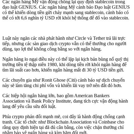
Các ngân hàng Mỹ vận động chống lại quy định stablecoin trong
đạo luật GENIUS. Các ngân hàng Mỹ cảnh báo Đạo luật GENIUS
có thể khiến dòng tiền gửi chảy mạnh sang stablecoin, cảnh báo có
thể có tới 6,6 nghìn tỷ USD rời khỏi hệ thống để đổ vào stablecoin.
Luật này ngăn các nhà phát hành như Circle và Tether trả lãi trực
tiếp, nhưng các sàn giao dịch crypto vẫn có thể thưởng cho người
dùng, tạo lợi thế không công bằng so với ngân hàng.
Ngân hàng lo ngại điều này có thể lặp lại kịch bản bùng nổ quỹ thị
trường tiền tệ thập niên 1980, khi dòng tiền rời khỏi ngân hàng để
tìm lãi suất cao hơn, khiến ngân hàng mất đi 30 tỷ USD tiền gửi.
Các chuyên gia như Ronit Ghose (Citi) cảnh báo sự dịch chuyển
này sẽ làm tăng chi phí vốn và khiến lãi vay trở nên đắt đỏ hơn.
Các hiệp hội ngân hàng lớn, bao gồm American Bankers
Association và Bank Policy Institute, đang tích cực vận động hành
lang để yêu cầu sửa đổi luật.
Phía crypto phản đối mạnh mẽ, coi đây là hành động chống cạnh
tranh. Các tổ chức như Blockchain Association và Coinbase cho
rằng quy định hiện tại đã đủ cân bằng, còn việc chặn thưởng chỉ
nhằm bảo vệ ngân hàng và kìm hãm đổi mới.