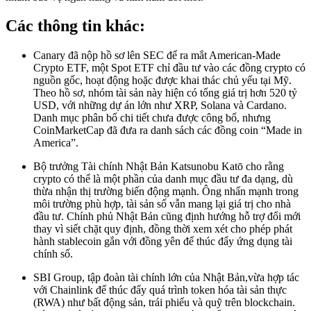
Các thông tin khác:
Canary đã nộp hồ sơ lên SEC để ra mắt American-Made
Crypto ETF, một Spot ETF chỉ đầu tư vào các đồng crypto có
nguồn gốc, hoạt động hoặc được khai thác chủ yếu tại Mỹ.
Theo hồ sơ, nhóm tài sản này hiện có tổng giá trị hơn 520 tỷ
USD, với những dự án lớn như XRP, Solana và Cardano.
Danh mục phân bổ chi tiết chưa được công bố, nhưng
CoinMarketCap đã đưa ra danh sách các đồng coin “Made in
America”.
Bộ trưởng Tài chính Nhật Bản Katsunobu Katō cho rằng
crypto có thể là một phần của danh mục đầu tư đa dạng, dù
thừa nhận thị trường biến động mạnh. Ông nhấn mạnh trong
môi trường phù hợp, tài sản số vẫn mang lại giá trị cho nhà
đầu tư. Chính phủ Nhật Bản cũng định hướng hỗ trợ đổi mới
thay vì siết chặt quy định, đồng thời xem xét cho phép phát
hành stablecoin gắn với đồng yên để thúc đẩy ứng dụng tài
chính số.
SBI Group, tập đoàn tài chính lớn của Nhật Bản,vừa hợp tác
với Chainlink để thúc đẩy quá trình token hóa tài sản thực
(RWA) như bất động sản, trái phiếu và quỹ trên blockchain.