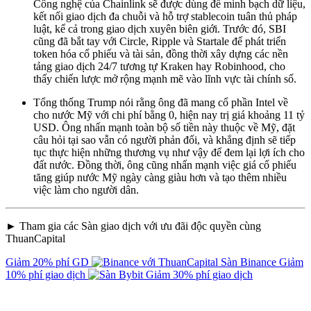
Công nghệ của Chainlink sẽ được dùng để minh bạch dữ liệu,
kết nối giao dịch đa chuỗi và hỗ trợ stablecoin tuân thủ pháp
luật, kể cả trong giao dịch xuyên biên giới. Trước đó, SBI
cũng đã bắt tay với Circle, Ripple và Startale để phát triển
token hóa cổ phiếu và tài sản, đồng thời xây dựng các nền
tảng giao dịch 24/7 tương tự Kraken hay Robinhood, cho
thấy chiến lược mở rộng mạnh mẽ vào lĩnh vực tài chính số.
Tổng thống Trump nói rằng ông đã mang cổ phần Intel về
cho nước Mỹ với chi phí bằng 0, hiện nay trị giá khoảng 11 tỷ
USD. Ông nhấn mạnh toàn bộ số tiền này thuộc về Mỹ, đặt
câu hỏi tại sao vẫn có người phản đối, và khẳng định sẽ tiếp
tục thực hiện những thương vụ như vậy để đem lại lợi ích cho
đất nước. Đồng thời, ông cũng nhấn mạnh việc giá cổ phiếu
tăng giúp nước Mỹ ngày càng giàu hơn và tạo thêm nhiều
việc làm cho người dân.
► Tham gia các Sàn giao dịch với ưu đãi độc quyền cùng
ThuanCapital
Giảm 20% phí GD
Sàn Binance
Giảm
10% phí giao dịch
Giảm 30% phí giao dịch