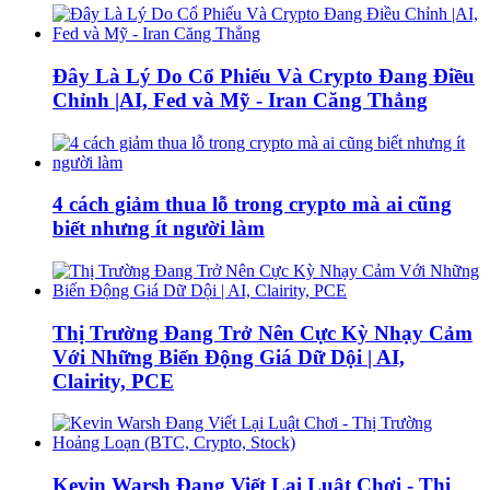
Đây Là Lý Do Cổ Phiếu Và Crypto Đang Điều
Chỉnh |AI, Fed và Mỹ - Iran Căng Thẳng
4 cách giảm thua lỗ trong crypto mà ai cũng
biết nhưng ít người làm
Thị Trường Đang Trở Nên Cực Kỳ Nhạy Cảm
Với Những Biến Động Giá Dữ Dội | AI,
Clairity, PCE
Kevin Warsh Đang Viết Lại Luật Chơi - Thị