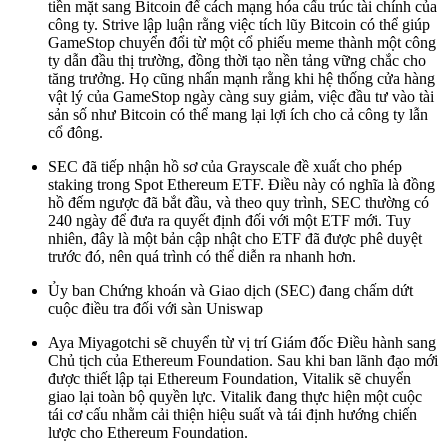
tiền mặt sang Bitcoin để cách mạng hóa cấu trúc tài chính của
công ty. Strive lập luận rằng việc tích lũy Bitcoin có thể giúp
GameStop chuyển đổi từ một cổ phiếu meme thành một công
ty dẫn đầu thị trường, đồng thời tạo nền tảng vững chắc cho
tăng trưởng. Họ cũng nhấn mạnh rằng khi hệ thống cửa hàng
vật lý của GameStop ngày càng suy giảm, việc đầu tư vào tài
sản số như Bitcoin có thể mang lại lợi ích cho cả công ty lẫn
cổ đông.
SEC đã tiếp nhận hồ sơ của Grayscale đề xuất cho phép
staking trong Spot Ethereum ETF. Điều này có nghĩa là đồng
hồ đếm ngược đã bắt đầu, và theo quy trình, SEC thường có
240 ngày để đưa ra quyết định đối với một ETF mới. Tuy
nhiên, đây là một bản cập nhật cho ETF đã được phê duyệt
trước đó, nên quá trình có thể diễn ra nhanh hơn.
Ủy ban Chứng khoán và Giao dịch (SEC) đang chấm dứt
cuộc điều tra đối với sàn Uniswap
Aya Miyagotchi sẽ chuyển từ vị trí Giám đốc Điều hành sang
Chủ tịch của Ethereum Foundation. Sau khi ban lãnh đạo mới
được thiết lập tại Ethereum Foundation, Vitalik sẽ chuyển
giao lại toàn bộ quyền lực. Vitalik đang thực hiện một cuộc
tái cơ cấu nhằm cải thiện hiệu suất và tái định hướng chiến
lược cho Ethereum Foundation.