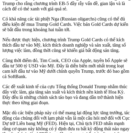
Trump cho rằng chương trình EB-5 đầy rẫy vấn đề, gian lận và là
cách để có thẻ xanh với giá quá rẻ.
Có khả năng các tài phiệt Nga (Russian oligarchs) cũng có thể đủ
điều kiện để mua Trump Gold Cards. Việc bán Gold Cards dự kiến
sẽ bắt đầu trong khoảng hai tuần tới.
Nếu được thực hiện, chương trình Trump Gold Cards có thể kích
thích đầu tư vào Mỹ, kích thích doanh nghiệp và sản xuất, tăng số
lượng việc làm, đồng thời cũng sẽ khiến giá bất động sản tăng.
Cùng thời điểm đó, Tim Cook, CEO của Apple, tuyên bố Apple sẽ
đầu tư 500 tỷ USD vào Mỹ. Đây là diễn biến mới nhất trong loạt
cam kết đầu tư vào Mỹ dưới chính quyền Trump, trước đó bao gồm
cả SoftBank.
Các đề xuất kinh tế của cựu Tổng thống Donald Trump nhằm thúc
đẩy việc làm, gia tăng sản xuất và kích thích nền kinh tế Hoa Kỳ.
Đây đều là những chính sách táo bạo và đang dần trở thành hiện
thực theo từng giai đoạn.
Mặc dù các biện pháp này có thể mang lại động lực tăng trưởng, tác
động của chúng đối với lạm phát vẫn là một câu hỏi mở đối với Cục
Dự trữ Liên bang Mỹ (FED). Hiện tại, Chủ tịch FED nhấn mạnh
rằng cơ quan này không có ý định đưa ra bất kỳ động thái nào ngay