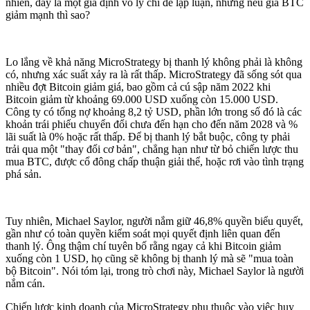
nhiên, đây là một giả định vô lý chỉ để lập luận, nhưng nếu giá BTC
giảm mạnh thì sao?
Lo lắng về khả năng MicroStrategy bị thanh lý không phải là không
có, nhưng xác suất xảy ra là rất thấp. MicroStrategy đã sống sót qua
nhiều đợt Bitcoin giảm giá, bao gồm cả cú sập năm 2022 khi
Bitcoin giảm từ khoảng 69.000 USD xuống còn 15.000 USD.
Công ty có tổng nợ khoảng 8,2 tỷ USD, phần lớn trong số đó là các
khoản trái phiếu chuyển đổi chưa đến hạn cho đến năm 2028 và %
lãi suất là 0% hoặc rất thấp. Để bị thanh lý bắt buộc, công ty phải
trải qua một "thay đổi cơ bản", chẳng hạn như từ bỏ chiến lược thu
mua BTC, được cổ đông chấp thuận giải thể, hoặc rơi vào tình trạng
phá sản.
Tuy nhiên, Michael Saylor, người nắm giữ 46,8% quyền biểu quyết,
gần như có toàn quyền kiểm soát mọi quyết định liên quan đến
thanh lý. Ông thậm chí tuyên bố rằng ngay cả khi Bitcoin giảm
xuống còn 1 USD, họ cũng sẽ không bị thanh lý mà sẽ "mua toàn
bộ Bitcoin". Nói tóm lại, trong trò chơi này, Michael Saylor là người
nắm cán.
Chiến lược kinh doanh của MicroStrategy phụ thuộc vào việc huy