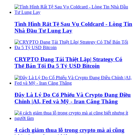
Tình Hình Rất Tệ Sau Vụ Coldcard - Lòng Tin
Nhà Đầu Tư Lung Lay
CRYPTO Đang Tái Thiệt Lập| Strategy Có
Thể Bán Tối Đa 5 Tỷ USD Bitcoin
Đây Là Lý Do Cổ Phiếu Và Crypto Đang Điều
Chỉnh |AI, Fed và Mỹ - Iran Căng Thẳng
4 cách giảm thua lỗ trong crypto mà ai cũng