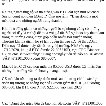
rẻ.
Những người ủng hộ và tin tưởng vào BTC dài hạn như Michael
Saylor cũng nói điều tương tự. Ông nói rằng: “Biến động là một
món quà cho những người trung thành”.
Khi thị trường giảm, có những người lo sợ nhưng cũng có những
người coi đây là cơ hội để mua với giá tốt. Và sự lo sợ hay tham lam
trong thị trường cũng được góp phần nhiều bởi truyền thông.
Thường khi giá giảm, họ sẽ lan truyền tin tiêu cực về thị trường.
Điều này đã được thấy rất rõ trong thị trường. Như vào ngày
17/12/2020, khi giá BTC ở mức 22,805 USD, cựu CEO Binance,
CZ đã chia sẻ tweet rằng: "Đang chờ ngày tiêu đề báo nói: #Bitcoin
'SẬP' từ $101,000 xuống $85,000”.
Mặc dù BTC đã cao hơn mức giá 85,000 USD được CZ nhắc đến
nhưng thị trường vẫn rất hoang mang, lo sợ.
CZ môt lần nữa tung ra dự đoán mới sau khi từng chính xác dự
đoán thị trường sẽ hoảng loạn vì Bitcoin giảm từ $101,000 xuống
$85,000, khi BTC còn ở mức $22,000 vào năm 2020.
CZ: "Đang chờ ngày tiêu đề báo nói: #Bitcoin 'SẬP' từ $1,001,000