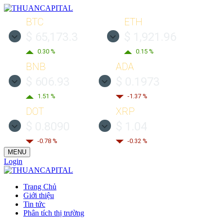
BTC
ETH
$ 65,173.3
$ 1,921.96
0.30 %
0.15 %
BNB
ADA
$ 606.93
$ 0.1973
1.51 %
-1.37 %
DOT
XRP
$ 0.8090
$ 1.04
-0.78 %
-0.32 %
MENU
Login
Trang Chủ
Giới thiệu
Tin tức
Phân tích thị trường