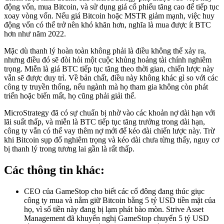
động vốn, mua Bitcoin, và sử dụng giá cổ phiếu tăng cao để tiếp tục
xoay vòng vốn. Nếu giá Bitcoin hoặc MSTR giảm mạnh, việc huy
động vốn có thể trở nên khó khăn hơn, nghĩa là mua được ít BTC
hơn như năm 2022.
Mặc dù thanh lý hoàn toàn không phải là điều không thể xảy ra,
nhưng điều đó sẽ đòi hỏi một cuộc khủng hoảng tài chính nghiêm
trọng. Miễn là giá BTC tiếp tục tăng theo thời gian, chiến lược này
vẫn sẽ được duy trì. Về bản chất, điều này không khác gì so với các
công ty truyền thống, nếu ngành mà họ tham gia không còn phát
triển hoặc biến mất, họ cũng phải giải thể.
MicroStrategy đã có sự chuẩn bị nhờ vào các khoản nợ dài hạn với
lãi suất thấp, và miễn là BTC tiếp tục tăng trưởng trong dài hạn,
công ty vẫn có thể vay thêm nợ mới để kéo dài chiến lược này. Trừ
khi Bitcoin sụp đổ nghiêm trọng và kéo dài chưa từng thấy, nguy cơ
bị thanh lý trong tương lai gần là rất thấp.
Các thông tin khác:
CEO của GameStop cho biết các cổ đông đang thúc giục
công ty mua và nắm giữ Bitcoin bằng 5 tỷ USD tiền mặt của
họ, vì số tiền này đang bị lạm phát bào mòn. Strive Asset
Management đã khuyến nghị GameStop chuyển 5 tỷ USD