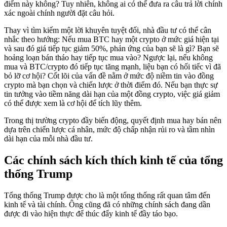
điểm này không? Tuy nhiên, không ai có thể đưa ra câu trả lời chính
xác ngoài chính người đặt câu hỏi.
Thay vì tìm kiếm một lời khuyên tuyệt đối, nhà đầu tư có thể cân
nhắc theo hướng: Nếu mua BTC hay một crypto ở mức giá hiện tại
và sau đó giá tiếp tục giảm 50%, phản ứng của bạn sẽ là gì? Bạn sẽ
hoảng loạn bán tháo hay tiếp tục mua vào? Ngược lại, nếu không
mua và BTC/crypto đó tiếp tục tăng mạnh, liệu bạn có hối tiếc vì đã
bỏ lỡ cơ hội? Cốt lõi của vấn đề nằm ở mức độ niềm tin vào đồng
crypto mà bạn chọn và chiến lược ở thời điểm đó. Nếu bạn thực sự
tin tưởng vào tiềm năng dài hạn của một đồng crypto, việc giá giảm
có thể được xem là cơ hội để tích lũy thêm.
Trong thị trường crypto đầy biến động, quyết định mua hay bán nên
dựa trên chiến lược cá nhân, mức độ chấp nhận rủi ro và tầm nhìn
dài hạn của mỗi nhà đầu tư.
Các chính sách kích thích kinh tế của tổng
thống Trump
Tổng thống Trump được cho là một tổng thống rất quan tâm đến
kinh tế và tài chính. Ông cũng đã có những chính sách đang dần
được đi vào hiện thực để thúc đẩy kinh tế đầy táo bạo.