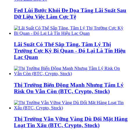
Fed Lùi Bước Khỏi Đe Dọa Tăng Lãi Suất Sau
Dữ Liệu Việc Làm Cực Tệ
Lãi Suất Có Thể Sắp Tăng, Tâm Lý Thị
Trường Cực Kỳ Bi Quan - Đó Lại Là Tín Hiệu
Lạc Quan
Thị Trường Biến Động Mạnh Nhưng Tâm Lý
Risk On Vẫn Còn (BTC, Crypto, Stock)
Thị Trường Vẫn Vững Vàng Dù Đối Mặt Hàng
Loạt Tin Xấu (BTC, Crypto, Stock)