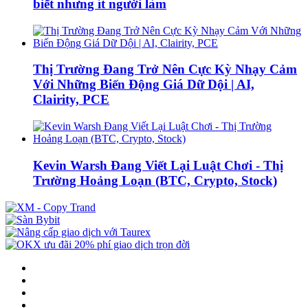
biết nhưng ít người làm
Thị Trường Đang Trở Nên Cực Kỳ Nhạy Cảm
Với Những Biến Động Giá Dữ Dội | AI,
Clairity, PCE
Kevin Warsh Đang Viết Lại Luật Chơi - Thị
Trường Hoảng Loạn (BTC, Crypto, Stock)