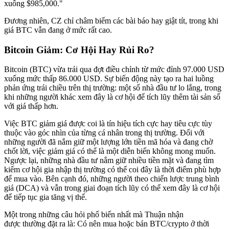
xuống $985,000."
Đương nhiên, CZ chỉ châm biếm các bài báo hay giật tít, trong khi
giá BTC vẫn đang ở mức rất cao.
Bitcoin Giảm: Cơ Hội Hay Rủi Ro?
Bitcoin (BTC) vừa trải qua đợt điều chỉnh từ mức đỉnh 97.000 USD
xuống mức thấp 86.000 USD. Sự biến động này tạo ra hai luồng
phản ứng trái chiều trên thị trường: một số nhà đầu tư lo lắng, trong
khi những người khác xem đây là cơ hội để tích lũy thêm tài sản số
với giá thấp hơn.
Việc BTC giảm giá được coi là tín hiệu tích cực hay tiêu cực tùy
thuộc vào góc nhìn của từng cá nhân trong thị trường. Đối với
những người đã nắm giữ một lượng lớn tiền mã hóa và đang chờ
chốt lời, việc giảm giá có thể là một diễn biến không mong muốn.
Ngược lại, những nhà đầu tư nắm giữ nhiều tiền mặt và đang tìm
kiếm cơ hội gia nhập thị trường có thể coi đây là thời điểm phù hợp
để mua vào. Bên cạnh đó, những người theo chiến lược trung bình
giá (DCA) và vẫn trong giai đoạn tích lũy có thể xem đây là cơ hội
để tiếp tục gia tăng vị thế.
Một trong những câu hỏi phổ biến nhất mà Thuận nhận
được thường đặt ra là: Có nên mua hoặc bán BTC/crypto ở thời