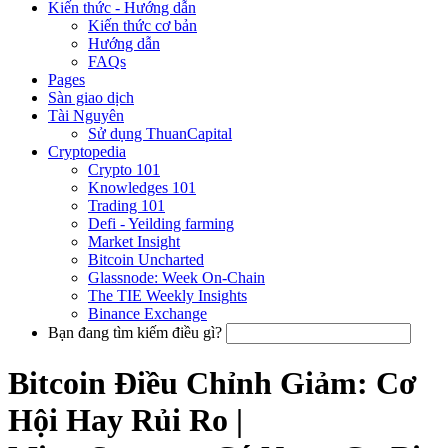
Kiến thức - Hướng dẫn
Kiến thức cơ bản
Hướng dẫn
FAQs
Pages
Sàn giao dịch
Tài Nguyên
Sử dụng ThuanCapital
Cryptopedia
Crypto 101
Knowledges 101
Trading 101
Defi - Yeilding farming
Market Insight
Bitcoin Uncharted
Glassnode: Week On-Chain
The TIE Weekly Insights
Binance Exchange
Bạn đang tìm kiếm điều gì?
Bitcoin Điều Chỉnh Giảm: Cơ
Hội Hay Rủi Ro |