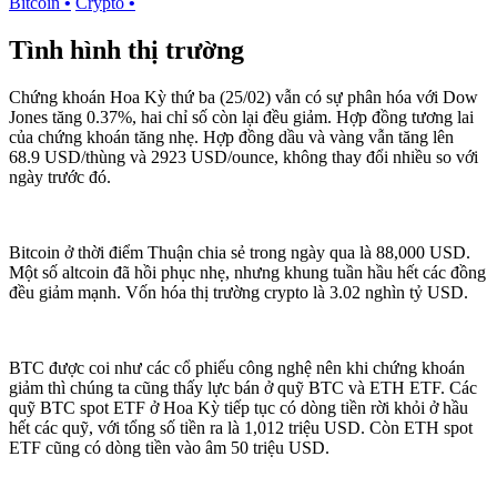
Bitcoin
•
Crypto
•
Tình hình thị trường
Chứng khoán Hoa Kỳ thứ ba (25/02) vẫn có sự phân hóa với Dow
Jones tăng 0.37%, hai chỉ số còn lại đều giảm. Hợp đồng tương lai
của chứng khoán tăng nhẹ. Hợp đồng dầu và vàng vẫn tăng lên
68.9 USD/thùng và 2923 USD/ounce, không thay đổi nhiều so với
ngày trước đó.
Bitcoin ở thời điểm Thuận chia sẻ trong ngày qua là 88,000 USD.
Một số altcoin đã hồi phục nhẹ, nhưng khung tuần hầu hết các đồng
đều giảm mạnh. Vốn hóa thị trường crypto là 3.02 nghìn tỷ USD.
BTC được coi như các cổ phiếu công nghệ nên khi chứng khoán
giảm thì chúng ta cũng thấy lực bán ở quỹ BTC và ETH ETF. Các
quỹ BTC spot ETF ở Hoa Kỳ tiếp tục có dòng tiền rời khỏi ở hầu
hết các quỹ, với tổng số tiền ra là 1,012 triệu USD. Còn ETH spot
ETF cũng có dòng tiền vào âm 50 triệu USD.