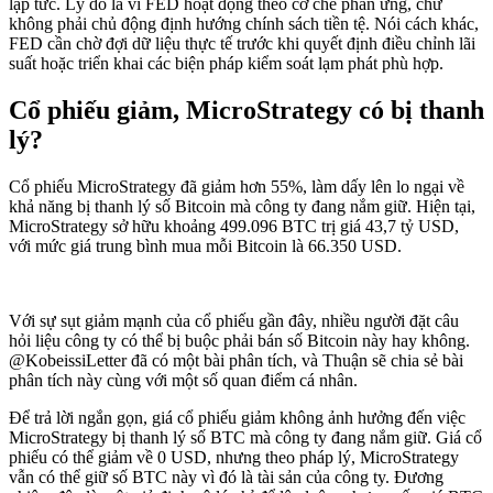
lập tức. Lý do là vì FED hoạt động theo cơ chế phản ứng, chứ
không phải chủ động định hướng chính sách tiền tệ. Nói cách khác,
FED cần chờ đợi dữ liệu thực tế trước khi quyết định điều chỉnh lãi
suất hoặc triển khai các biện pháp kiểm soát lạm phát phù hợp.
Cổ phiếu giảm, MicroStrategy có bị thanh
lý?
Cổ phiếu MicroStrategy đã giảm hơn 55%, làm dấy lên lo ngại về
khả năng bị thanh lý số Bitcoin mà công ty đang nắm giữ. Hiện tại,
MicroStrategy sở hữu khoảng 499.096 BTC trị giá 43,7 tỷ USD,
với mức giá trung bình mua mỗi Bitcoin là 66.350 USD.
Với sự sụt giảm mạnh của cổ phiếu gần đây, nhiều người đặt câu
hỏi liệu công ty có thể bị buộc phải bán số Bitcoin này hay không.
@KobeissiLetter đã có một bài phân tích, và Thuận sẽ chia sẻ bài
phân tích này cùng với một số quan điểm cá nhân.
Để trả lời ngắn gọn, giá cổ phiếu giảm không ảnh hưởng đến việc
MicroStrategy bị thanh lý số BTC mà công ty đang nắm giữ. Giá cổ
phiếu có thể giảm về 0 USD, nhưng theo pháp lý, MicroStrategy
vẫn có thể giữ số BTC này vì đó là tài sản của công ty. Đương