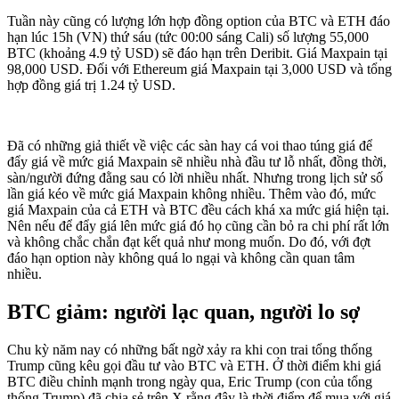
Tuần này cũng có lượng lớn hợp đồng option của BTC và ETH đáo
hạn lúc 15h (VN) thứ sáu (tức 00:00 sáng Cali) số lượng 55,000
BTC (khoảng 4.9 tỷ USD) sẽ đáo hạn trên Deribit. Giá Maxpain tại
98,000 USD. Đối với Ethereum giá Maxpain tại 3,000 USD và tổng
hợp đồng giá trị 1.24 tỷ USD.
Đã có những giả thiết về việc các sàn hay cá voi thao túng giá để
đẩy giá về mức giá Maxpain sẽ nhiều nhà đầu tư lỗ nhất, đồng thời,
sàn/người đứng đằng sau có lời nhiều nhất. Nhưng trong lịch sử số
lần giá kéo về mức giá Maxpain không nhiều. Thêm vào đó, mức
giá Maxpain của cả ETH và BTC đều cách khá xa mức giá hiện tại.
Nên nếu để đẩy giá lên mức giá đó họ cũng cần bỏ ra chi phí rất lớn
và không chắc chắn đạt kết quả như mong muốn. Do đó, với đợt
đáo hạn option này không quá lo ngại và không cần quan tâm
nhiều.
BTC giảm: người lạc quan, người lo sợ
Chu kỳ năm nay có những bất ngờ xảy ra khi con trai tổng thống
Trump cũng kêu gọi đầu tư vào BTC và ETH. Ở thời điểm khi giá
BTC điều chỉnh mạnh trong ngày qua, Eric Trump (con của tổng
thống Trump) đã chia sẻ trên X rằng đây là thời điểm để mua với giá