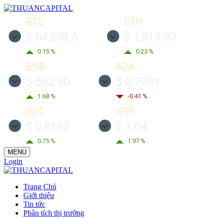
BTC
ETH
$ 64,998.6
$ 1,919.90
0.15 %
0.23 %
BNB
ADA
$ 602.30
$ 0.2001
1.68 %
-0.41 %
DOT
XRP
$ 0.8193
$ 1.04
0.75 %
1.97 %
MENU
Login
Trang Chủ
Giới thiệu
Tin tức
Phân tích thị trường