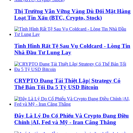
Thị Trường Vẫn Vững Vàng Dù Đối Mặt Hàng
Loạt Tin Xấu (BTC, Crypto, Stock)
Tình Hình Rất Tệ Sau Vụ Coldcard - Lòng Tin
Nhà Đầu Tư Lung Lay
CRYPTO Đang Tái Thiệt Lập| Strategy Có
Thể Bán Tối Đa 5 Tỷ USD Bitcoin
Đây Là Lý Do Cổ Phiếu Và Crypto Đang Điều
Chỉnh |AI, Fed và Mỹ - Iran Căng Thẳng