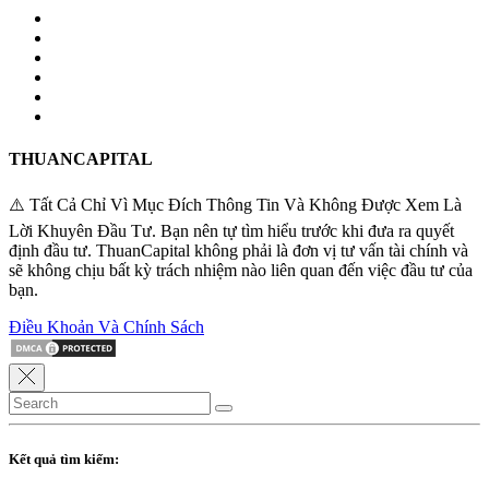
THUANCAPITAL
⚠️ Tất Cả Chỉ Vì Mục Đích Thông Tin Và Không Được Xem Là
Lời Khuyên Đầu Tư. Bạn nên tự tìm hiểu trước khi đưa ra quyết
định đầu tư. ThuanCapital không phải là đơn vị tư vấn tài chính và
sẽ không chịu bất kỳ trách nhiệm nào liên quan đến việc đầu tư của
bạn.
Điều Khoản Và Chính Sách
Kết quả tìm kiếm: