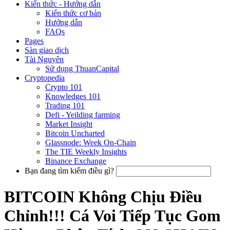
Kiến thức - Hướng dẫn
Kiến thức cơ bản
Hướng dẫn
FAQs
Pages
Sàn giao dịch
Tài Nguyên
Sử dụng ThuanCapital
Cryptopedia
Crypto 101
Knowledges 101
Trading 101
Defi - Yeilding farming
Market Insight
Bitcoin Uncharted
Glassnode: Week On-Chain
The TIE Weekly Insights
Binance Exchange
Bạn đang tìm kiếm điều gì?
BITCOIN Không Chịu Điều
Chỉnh!!! Cá Voi Tiếp Tục Gom