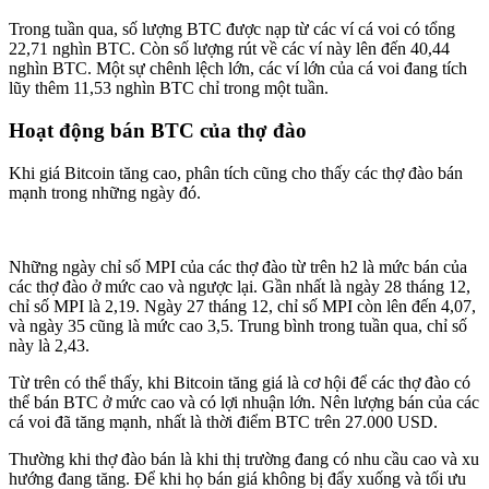
Trong tuần qua, số lượng BTC được nạp từ các ví cá voi có tổng
22,71 nghìn BTC. Còn số lượng rút về các ví này lên đến 40,44
nghìn BTC. Một sự chênh lệch lớn, các ví lớn của cá voi đang tích
lũy thêm 11,53 nghìn BTC chỉ trong một tuần.
Hoạt động bán BTC của thợ đào
Khi giá Bitcoin tăng cao, phân tích cũng cho thấy các thợ đào bán
mạnh trong những ngày đó.
Những ngày chỉ số MPI của các thợ đào từ trên h2 là mức bán của
các thợ đào ở mức cao và ngược lại. Gần nhất là ngày 28 tháng 12,
chỉ số MPI là 2,19. Ngày 27 tháng 12, chỉ số MPI còn lên đến 4,07,
và ngày 35 cũng là mức cao 3,5. Trung bình trong tuần qua, chỉ số
này là 2,43.
Từ trên có thể thấy, khi Bitcoin tăng giá là cơ hội để các thợ đào có
thể bán BTC ở mức cao và có lợi nhuận lớn. Nên lượng bán của các
cá voi đã tăng mạnh, nhất là thời điểm BTC trên 27.000 USD.
Thường khi thợ đào bán là khi thị trường đang có nhu cầu cao và xu
hướng đang tăng. Để khi họ bán giá không bị đẩy xuống và tối ưu