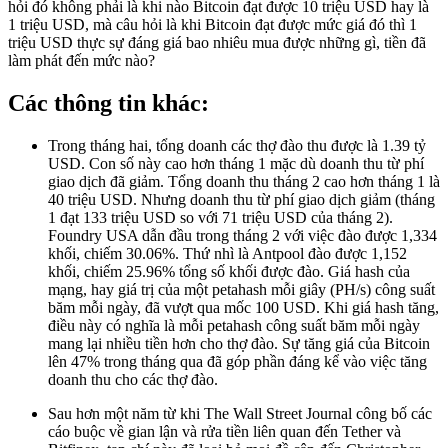
hỏi đó không phải là khi nào Bitcoin đạt được 10 triệu USD hay là
1 triệu USD, mà câu hỏi là khi Bitcoin đạt được mức giá đó thì 1
triệu USD thực sự đáng giá bao nhiêu mua được những gì, tiền đã
làm phát đến mức nào?
Các thông tin khác:
Trong tháng hai, tổng doanh các thợ đào thu được là 1.39 tỷ
USD. Con số này cao hơn tháng 1 mặc dù doanh thu từ phí
giao dịch đã giảm. Tổng doanh thu tháng 2 cao hơn tháng 1 là
40 triệu USD. Nhưng doanh thu từ phí giao dịch giảm (tháng
1 đạt 133 triệu USD so với 71 triệu USD của tháng 2).
Foundry USA dẫn đầu trong tháng 2 với việc đào được 1,334
khối, chiếm 30.06%. Thứ nhì là Antpool đào được 1,152
khối, chiếm 25.96% tổng số khối được đào. Giá hash của
mạng, hay giá trị của một petahash mỗi giây (PH/s) công suất
băm mỗi ngày, đã vượt qua mốc 100 USD. Khi giá hash tăng,
điều này có nghĩa là mỗi petahash công suất băm mỗi ngày
mang lại nhiều tiền hơn cho thợ đào. Sự tăng giá của Bitcoin
lên 47% trong tháng qua đã góp phần đáng kể vào việc tăng
doanh thu cho các thợ đào.
Sau hơn một năm từ khi The Wall Street Journal công bố các
cáo buộc về gian lận và rửa tiền liên quan đến Tether và