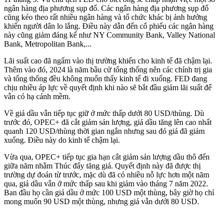
ngân hàng địa phương sụp đổ. Các ngân hàng địa phương sụp đổ
cũng kéo theo rất nhiều ngân hàng và tổ chức khác bị ảnh hưởng
khiến người dân lo lắng. Điều này dẫn đến cổ phiếu các ngân hàng
này cũng giảm đáng kể như NY Community Bank, Valley National
Bank, Metropolitan Bank,...
Lãi suất cao đã ngấm vào thị trường khiến cho kinh tế đã chậm lại.
Thêm vào đó, 2024 là năm bầu cử tổng thống nên các chính trị gia
và tổng thống đều không muốn thấy kinh tế đi xuống. FED đang
chịu nhiều áp lực về quyết định khi nào sẽ bắt đầu giảm lãi suất để
vẫn có hạ cánh mềm.
Về giá dầu vẫn tiếp tục giữ ở mức thấp dưới 80 USD/thùng. Dù
trước đó, OPEC+ đã cắt giảm sản lượng, giá dầu tăng lên cao nhất
quanh 120 USD/thùng thời gian ngắn nhưng sau đó giá đã giảm
xuống. Điều này do kinh tế chậm lại.
Vừa qua, OPEC+ tiếp tục gia hạn cắt giảm sản lượng dầu thô đến
giữa năm nhằm Thúc đẩy tăng giá. Quyết định này đã được thị
trường dự đoán từ trước, mặc dù đã có nhiều nỗ lực hơn một năm
qua, giá dầu vẫn ở mức thấp sau khi giảm vào tháng 7 năm 2022.
Ban đầu họ cần giá dầu ở mức 100 USD một thùng, bây giờ họ chỉ
mong muốn 90 USD một thùng, nhưng giá vẫn dưới 80 USD.