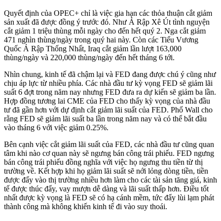
Quyết định của OPEC+ chỉ là việc gia hạn các thỏa thuận cắt giảm
sản xuất đã được đồng ý trước đó. Như Ả Rập Xê Út tình nguyện
cắt giảm 1 triệu thùng mỗi ngày cho đến hết quý 2. Nga cắt giảm
471 nghìn thùng/ngày trong quý hai này. Còn các Tiểu Vương
Quốc Ả Rập Thống Nhất, Iraq cắt giảm lần lượt 163,000
thùng/ngày và 220,000 thùng/ngày đến hết tháng 6 tới.
Nhìn chung, kinh tế đã chậm lại và FED đang được chú ý cũng như
chịu áp lực từ nhiều phía. Các nhà đầu tư kỳ vọng FED sẽ giảm lãi
suất 6 đợt trong năm nay nhưng FED đưa ra dự kiến sẽ giảm ba lần.
Hợp đồng tương lai CME của FED cho thấy kỳ vọng của nhà đầu
tư đã gần hơn với dự định cắt giảm lãi suất của FED. Phố Wall cho
rằng FED sẽ giảm lãi suất ba lần trong năm nay và có thể bắt đầu
vào tháng 6 với việc giảm 0.25%.
Bên cạnh việc cắt giảm lãi suất của FED, các nhà đầu tư cũng quan
tâm khi nào cơ quan này sẽ ngưng bán công trái phiếu. FED ngưng
bán công trái phiếu đồng nghĩa với việc họ ngưng thu tiền từ thị
trường về. Kết hợp khi họ giảm lãi suất sẽ nới lỏng dòng tiền, tiền
được đẩy vào thị trường nhiều hơn làm cho các tài sản tăng giá, kinh
tế được thúc đẩy, vay mượn dễ dàng và lãi suất thấp hơn. Điều tốt
nhất được kỳ vọng là FED sẽ có hạ cánh mềm, tức đẩy lùi lạm phát
thành công mà không khiến kinh tế đi vào suy thoái.