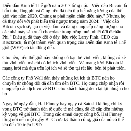
Diễn đàn Kinh tế Thế giới năm 2017 từng nói: "Việc đào Bitcoin là
bẩn thỉu, lãng phí và đang trên đà tiêu thụ hết năng lượng của thế
giới vào năm 2020. Chúng ta phải ngăn chặn điều này." Nhưng họ
đã thay đổi với phát biểu trái ngược trong năm 2024: "Việc đào
Bitcoin sạch sẽ, tạo ra việc làm và đang cung cấp năng lượng cho
các nhà máy sản xuất chocolate trong rừng mưa nhiệt đới ở châu
Phi." Điều gì đã thay đổi ở đây, liệu việc Larry Fink, CEO của
Blackrock, là một thành viên quan trọng của Diễn đàn Kinh tế Thế
giới (WEF) có tác động đến.
Cho nên, trên thế giới này không có bạn bè vĩnh viễn, không có kẻ
thù vĩnh viễn mà chỉ có lợi ích vĩnh viễn. Và mạng lưới Bitcoin là
mạng lưới mà dựa trên lợi ích và sẽ tồn tại rất lâu, bền bỉ phát triển.
Các công ty Phố Wall dần thấy những lợi ích từ BTC nên họ
chuyển từ chống đối đã dần tìm đến BTC. Họ cung chấp nhận rôi
cung cấp các dịch vụ về BTC cho khách hàng đem lại lợi nhuận cho
họ.
Ngay từ ngày đầu, Hal Finney hay ngay cả Satoshi không chỉ kỳ
vọng BTC trở thành tiền tệ quốc tế mà cũng đã đề cập đến những
kỳ vọng về giá BTC. Trong các email được công bố, Hal Finney
từng nói nếu một ngày BTC cực kỳ thành công, giá của nó có thể
lên đến 10 triệu USD.