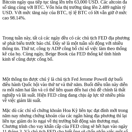
Bitcoin ngày qua tiếp tục tăng lên trên 63,000 USD. Các altcoin đa
số tăng cùng với BTC. Vốn hóa thị trường tăng lên 2.489 nghìn tỷ
USD. Với mức tăng này của BTC, tỷ lệ BTC có lời vẫn giữ ở mức
cao 98.14%.
Trong tuần này, tất cả các ngày đều có các chủ tịch FED địa phương
sẽ phát biểu trước báo chí. Đây sẽ là một tuần sôi động với nhiều
thông tin. Thứ tư, công ty ADP công bố chỉ số việc làm theo thống
kê của họ. Cùng ngày, Beige Book của FED thống kê tình hình
kinh tế cũng được công bố.
Một thông tin được chú ý là chủ tịch Fed Jerome Powell dự buổi
điều hành Quốc hội vào thứ tư và thứ năm. Buổi điều trần này diễn
ra mỗi năm hai lần và có thể liên quan đến hai chủ đề chính là thất
nghiệp và lãi suất. Hiện FED cũng đang chịu áp lực từ nhiều phía
về việc giảm lãi suất.
Mặc dù các chỉ số chứng khoán Hoa Kỳ liên tục đạt đỉnh mới trong
năm nay nhưng chứng khoán của các ngân hàng địa phương thì lại
liên tục giảm do lo ngại về thị trường bất động sản thương mại.
Chương trình cho vay khẩn cấp của FED cũng sẽ hết hạn vào ngày
11 tháng 3. Và chủ tịch FED cho biết ông sẽ chấp nhận việc một số