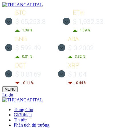
BTC
ETH
$ 65,253.8
$ 1,932.33
1.38 %
1.39 %
BNB
ADA
$ 592.49
$ 0.2002
0.01 %
3.32 %
DOT
XRP
$ 0.8169
$ 1.04
-0.11 %
-0.44 %
MENU
Login
Trang Chủ
Giới thiệu
Tin tức
Phân tích thị trường