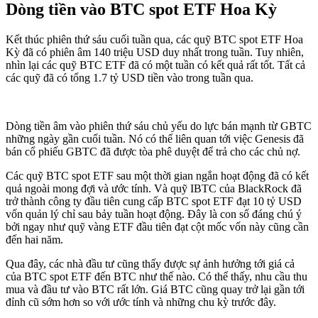
Dòng tiền vào BTC spot ETF Hoa Kỳ
Kết thúc phiên thứ sáu cuối tuần qua, các quỹ BTC spot ETF Hoa
Kỳ đã có phiên âm 140 triệu USD duy nhất trong tuần. Tuy nhiên,
nhìn lại các quỹ BTC ETF đã có một tuần có kết quả rất tốt. Tất cả
các quỹ đã có tổng 1.7 tỷ USD tiền vào trong tuần qua.
Dòng tiền âm vào phiên thứ sáu chủ yếu do lực bán mạnh từ GBTC
những ngày gần cuối tuần. Nó có thể liên quan tới việc Genesis đã
bán cổ phiếu GBTC đã được tòa phê duyệt để trả cho các chủ nợ.
Các quỹ BTC spot ETF sau một thời gian ngắn hoạt động đã có kết
quả ngoài mong đợi và ước tính. Và quỹ IBTC của BlackRock đã
trở thành công ty đầu tiên cung cấp BTC spot ETF đạt 10 tỷ USD
vốn quản lý chỉ sau bảy tuần hoạt động. Đây là con số đáng chú ý
bởi ngay như quỹ vàng ETF đầu tiên đạt cột mốc vốn này cũng cần
đến hai năm.
Qua đây, các nhà đầu tư cũng thấy được sự ảnh hưởng tới giá cả
của BTC spot ETF đến BTC như thế nào. Có thể thấy, nhu cầu thu
mua và đầu tư vào BTC rất lớn. Giá BTC cũng quay trở lại gần tới
đỉnh cũ sớm hơn so với ước tính và những chu kỳ trước đây.