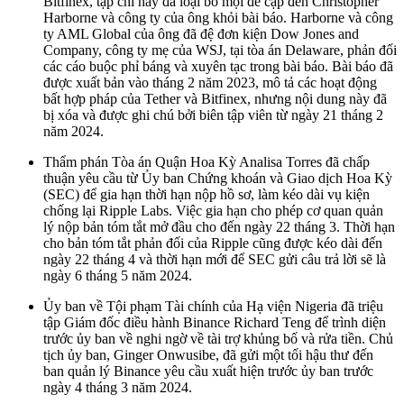
Bitfinex, tạp chí này đã loại bỏ mọi đề cập đến Christopher
Harborne và công ty của ông khỏi bài báo. Harborne và công
ty AML Global của ông đã đệ đơn kiện Dow Jones and
Company, công ty mẹ của WSJ, tại tòa án Delaware, phản đối
các cáo buộc phỉ báng và xuyên tạc trong bài báo. Bài báo đã
được xuất bản vào tháng 2 năm 2023, mô tả các hoạt động
bất hợp pháp của Tether và Bitfinex, nhưng nội dung này đã
bị xóa và được ghi chú bởi biên tập viên từ ngày 21 tháng 2
năm 2024.
Thẩm phán Tòa án Quận Hoa Kỳ Analisa Torres đã chấp
thuận yêu cầu từ Ủy ban Chứng khoán và Giao dịch Hoa Kỳ
(SEC) để gia hạn thời hạn nộp hồ sơ, làm kéo dài vụ kiện
chống lại Ripple Labs. Việc gia hạn cho phép cơ quan quản
lý nộp bản tóm tắt mở đầu cho đến ngày 22 tháng 3. Thời hạn
cho bản tóm tắt phản đối của Ripple cũng được kéo dài đến
ngày 22 tháng 4 và thời hạn mới để SEC gửi câu trả lời sẽ là
ngày 6 tháng 5 năm 2024.
Ủy ban về Tội phạm Tài chính của Hạ viện Nigeria đã triệu
tập Giám đốc điều hành Binance Richard Teng để trình diện
trước ủy ban về nghi ngờ về tài trợ khủng bố và rửa tiền. Chủ
tịch ủy ban, Ginger Onwusibe, đã gửi một tối hậu thư đến
ban quản lý Binance yêu cầu xuất hiện trước ủy ban trước
ngày 4 tháng 3 năm 2024.