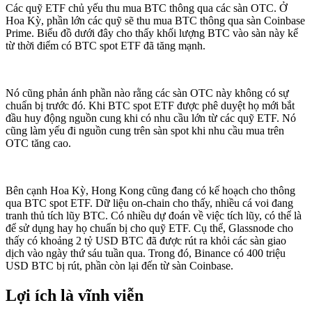
Các quỹ ETF chủ yếu thu mua BTC thông qua các sàn OTC. Ở
Hoa Kỳ, phần lớn các quỹ sẽ thu mua BTC thông qua sàn Coinbase
Prime. Biểu đồ dưới đây cho thấy khối lượng BTC vào sàn này kể
từ thời điểm có BTC spot ETF đã tăng mạnh.
Nó cũng phản ánh phần nào rằng các sàn OTC này không có sự
chuẩn bị trước đó. Khi BTC spot ETF được phê duyệt họ mới bắt
đầu huy động nguồn cung khi có nhu cầu lớn từ các quỹ ETF. Nó
cũng làm yếu đi nguồn cung trên sàn spot khi nhu cầu mua trên
OTC tăng cao.
Bên cạnh Hoa Kỳ, Hong Kong cũng đang có kế hoạch cho thông
qua BTC spot ETF. Dữ liệu on-chain cho thấy, nhiều cá voi đang
tranh thủ tích lũy BTC. Có nhiều dự đoán về việc tích lũy, có thể là
để sử dụng hay họ chuẩn bị cho quỹ ETF. Cụ thể, Glassnode cho
thấy có khoảng 2 tỷ USD BTC đã được rút ra khỏi các sàn giao
dịch vào ngày thứ sáu tuần qua. Trong đó, Binance có 400 triệu
USD BTC bị rút, phần còn lại đến từ sàn Coinbase.
Lợi ích là vĩnh viễn