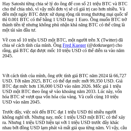
Hay Satoshi từng chia sẻ lý do ông để con số 21 triệu BTC và BTC
cho thể chia nhỏ, vì vậy mỗi đơn vị sẽ có giá trị cao hơn nhiều. Và
đến một ngày BTC được sử dụng rộng rãi trong thương mại quốc tế
thì 0.001 BTC có thể bằng 1 USD hay 1 Euro. Ông muốn BTC trở
thành tiền tệ nhưng không phủ nhận khả năng BTC có thể cũng là
một tài sản đầu tư.
Về con số 10 triệu USD một BTC, một người trên X (Twitter) đã
chia sẻ cách tính của mình. Ông
Fred Kueger
(@dotkrueger) cho
rằng, giá BTC đạt được mốc 10 triệu USD có thể diễn ra vào năm
2045.
Với cách tính của mình, ông ước tính giá BTC năm 2024 là 66,727
USD. Tới năm 2025, BTC có thể đạt mức mới 99,350 USD. Giá
BTC đạt mức hơn 136,000 USD vào năm 2026. Mốc giá 1 triệu
USD một BTC theo ông sẽ vào khoảng năm 2033. Lúc này, vốn
hóa BTC sẽ vượt qua vốn hóa của vàng. Và cuối cùng 10 triệu
USD vào năm 2045.
Trước đây, việc nói đến BTC đạt 1 triệu USD thì nhiều người
không nghĩ tới. Nhưng nay, mốc 1 triệu USD một BTC có thể xảy
ra. Nhưng 1 triệu USD hiện tại với 1 triệu USD trước đây khác
nhau bởi đồng USD lạm phát và mất giá qua từng năm. Vì vậy, câu