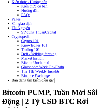
Kiến thức - Hướng dẫn
Kiến thức cơ bản
Hướng dẫn
FAQs
Pages
Sàn giao dịch
Tài Nguyên
Sử dụng ThuanCapital
Cryptopedia
Crypto 101
Knowledges 101
Trading 101
Defi - Yeilding farming
Market Insight
Bitcoin Uncharted
Glassnode: Week On-Chain
The TIE Weekly Insights
Binance Exchange
Bạn đang tìm kiếm điều gì?
Bitcoin PUMP, Tuần Mới Sôi
Động | 2 Tỷ USD BTC Rời