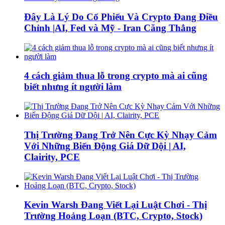
Đây Là Lý Do Cổ Phiếu Và Crypto Đang Điều
Chỉnh |AI, Fed và Mỹ - Iran Căng Thẳng
4 cách giảm thua lỗ trong crypto mà ai cũng
biết nhưng ít người làm
Thị Trường Đang Trở Nên Cực Kỳ Nhạy Cảm
Với Những Biến Động Giá Dữ Dội | AI,
Clairity, PCE
Kevin Warsh Đang Viết Lại Luật Chơi - Thị
Trường Hoảng Loạn (BTC, Crypto, Stock)