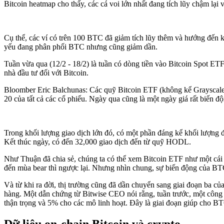
Bitcoin heatmap cho thấy, các cá voi lớn nhất đang tích lũy chậm lạ
Cụ thể, các ví có trên 100 BTC đã giảm tích lũy thêm và hướng đến
yếu đang phân phối BTC nhưng cũng giảm dần.
Tuần vừa qua (12/2 - 18/2) là tuần có dòng tiền vào Bitcoin Spot ETF
nhà đầu tư đối với Bitcoin.
Bloomber Eric Balchunas: Các quỹ Bitcoin ETF (không kể Grayscale)
20 của tất cả các cổ phiếu. Ngày qua cũng là một ngày giá rất biến độ
Trong khối lượng giao dịch lớn đó, có một phần đáng kể khối lượng
Kết thúc ngày, có đến 32,000 giao dịch đến từ quỹ HODL.
Như Thuận đã chia sẻ, chúng ta có thể xem Bitcoin ETF như một cái kín
đến mùa bear thì ngược lại. Nhưng nhìn chung, sự biến động của BT
Và từ khi ra đời, thị trường cũng đã dần chuyển sang giai đoạn ba 
hàng. Một dẫn chứng từ Bitwise CEO nói rằng, tuần trước, một công 
thận trọng và 5% cho các mô linh hoạt. Đây là giai đoạn giúp cho BT
Dữ liệu on-chain Bitcoin và crypto