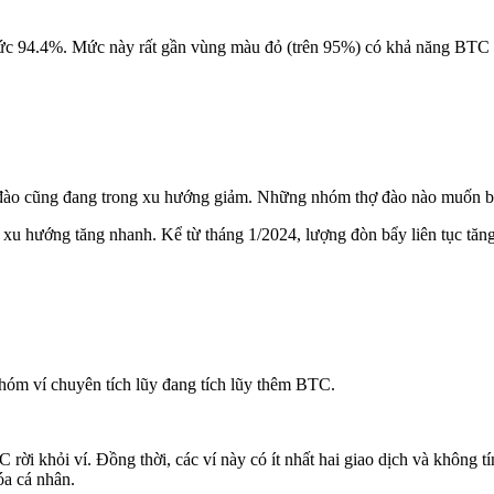
ức 94.4%. Mức này rất gần vùng màu đỏ (trên 95%) có khả năng BTC đ
hợ đào cũng đang trong xu hướng giảm. Những nhóm thợ đào nào muốn b
 xu hướng tăng nhanh. Kể từ tháng 1/2024, lượng đòn bẩy liên tục tăn
hóm ví chuyên tích lũy đang tích lũy thêm BTC.
ời khỏi ví. Đồng thời, các ví này có ít nhất hai giao dịch và không tín
óa cá nhân.