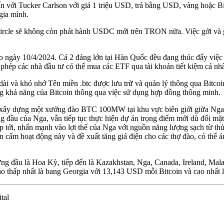
 với Tucker Carlson với giá 1 triệu USD, trả bằng USD, vàng hoặc Bi
gia mình.
ircle sẽ không còn phát hành USDC mới trên TRON nữa. Việc gởi và 
ào ngày 10/4/2024. Cả 2 đảng lớn tại Hàn Quốc đều đang thúc đẩy việc
phép các nhà đầu tư có thể mua các ETF qua tài khoản tiết kiệm cá nh
 dài và khó nhớ Tên miền .btc được lưu trữ và quản lý thông qua Bitc
ờng khả năng của Bitcoin thông qua việc sử dụng hợp đồng thông minh.
đang xây dựng một xưởng đào BTC 100MW tại khu vực biên giới giữa Nga
 đầu của Nga, vẫn tiếp tục thực hiện dự án trọng điểm mới dù đối mặt
ắp tới, nhấn mạnh vào lợi thế của Nga với nguồn năng lượng sạch từ thủ
ấm hoạt động này và đề xuất tăng giá điện cho các thợ đào, có thể ả
ứng đầu là Hoa Kỳ, tiếp đến là Kazakhstan, Nga, Canada, Ireland, Mala
ào thấp nhất là bang Georgia với 13,143 USD mỗi Bitcoin và cao nhất
tal