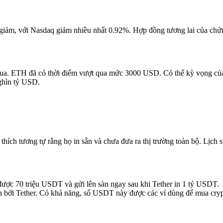
 giảm, với Nasdaq giảm nhiều nhất 0.92%. Hợp đồng tương lai của ch
ua. ETH đã có thời điểm vượt qua mức 3000 USD. Có thể kỳ vọng củ
ghìn tỷ USD.
hích tương tự rằng họ in sẵn và chưa đưa ra thị trường toàn bộ. Lịch s
được 70 triệu USDT và gửi lên sàn ngay sau khi Tether in 1 tỷ USDT.
 bởi Tether. Có khả năng, số USDT này được các ví dùng để mua cryp