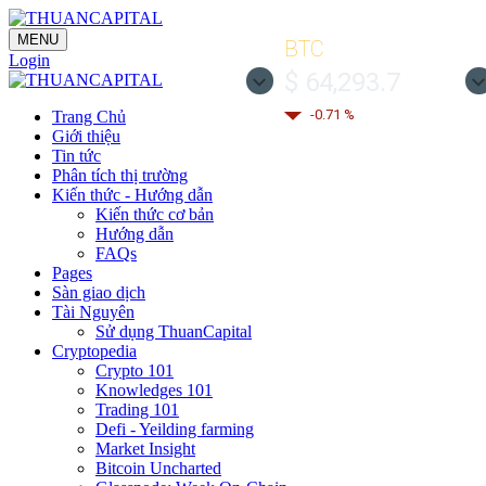
MENU
BTC
Login
$ 64,293.7
-0.71 %
Trang Chủ
Giới thiệu
Tin tức
Phân tích thị trường
Kiến thức - Hướng dẫn
Kiến thức cơ bản
Hướng dẫn
FAQs
Pages
Sàn giao dịch
Tài Nguyên
Sử dụng ThuanCapital
Cryptopedia
Crypto 101
Knowledges 101
Trading 101
Defi - Yeilding farming
Market Insight
Bitcoin Uncharted