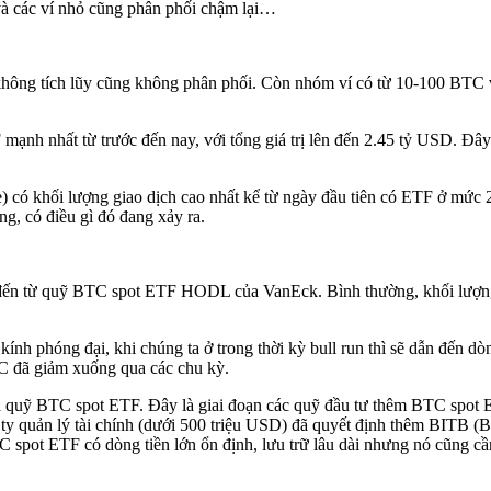
i và các ví nhỏ cũng phân phối chậm lại…
 không tích lũy cũng không phân phối. Còn nhóm ví có từ 10-100 BTC 
 mạnh nhất từ trước đến nay, với tổng giá trị lên đến 2.45 tỷ USD. Đâ
 có khối lượng giao dịch cao nhất kể từ ngày đầu tiên có ETF ở mức 2
ng, có điều gì đó đang xảy ra.
 đến từ quỹ BTC spot ETF HODL của VanEck. Bình thường, khối lượng 
h phóng đại, khi chúng ta ở trong thời kỳ bull run thì sẽ dẫn đến dòng
C đã giảm xuống qua các chu kỳ.
của quỹ BTC spot ETF. Đây là giai đoạn các quỹ đầu tư thêm BTC spot
ty quản lý tài chính (dưới 500 triệu USD) đã quyết định thêm BITB (B
C spot ETF có dòng tiền lớn ổn định, lưu trữ lâu dài nhưng nó cũng cầ