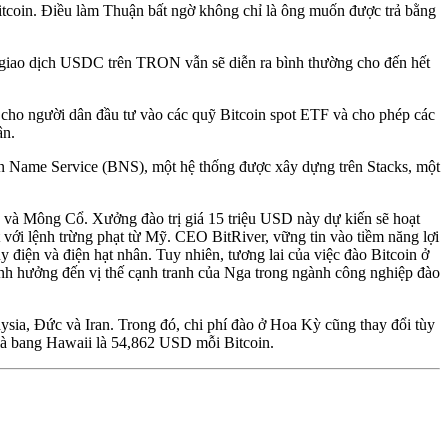
tcoin. Điều làm Thuận bất ngờ không chỉ là ông muốn được trả bằng
giao dịch USDC trên TRON vẫn sẽ diễn ra bình thường cho đến hết
 cho người dân đầu tư vào các quỹ Bitcoin spot ETF và cho phép các
ân.
oin Name Service (BNS), một hệ thống được xây dựng trên Stacks, một
 và Mông Cổ. Xưởng đào trị giá 15 triệu USD này dự kiến sẽ hoạt
 với lệnh trừng phạt từ Mỹ. CEO BitRiver, vững tin vào tiềm năng lợi
y điện và điện hạt nhân. Tuy nhiên, tương lai của việc đào Bitcoin ở
nh hưởng đến vị thế cạnh tranh của Nga trong ngành công nghiệp đào
ysia, Đức và Iran. Trong đó, chi phí đào ở Hoa Kỳ cũng thay đổi tùy
 là bang Hawaii là 54,862 USD mỗi Bitcoin.