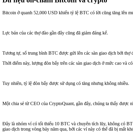
Bitcoin ở quanh 52,000 USD khiến tỷ lệ BTC có lời cũng tăng lên m
Lực bán của các thợ đào gần đây cũng đã giảm đáng kể.
Tương tự, số trung bình BTC được gửi lên các sàn giao dịch bởi t
Thời điểm này, lượng đòn bẩy trên các sàn giao dịch ở mức cao và có
Tuy nhiên, tỷ lệ đòn bẩy được sử dụng có tăng nhưng không nhiều.
Một chia sẻ từ CEO của CryptoQuant, gần đây, chúng ta thấy được n
Đây là nhóm ví có tối thiểu 10 BTC và chuyên tích lũy, không có BTC r
giao dịch trong vòng bảy năm qua, bởi các ví này có thể đã bị mất kh