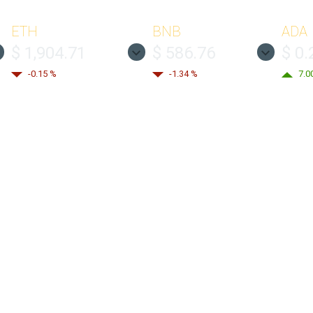
ETH
BNB
ADA
$ 1,904.71
$ 586.76
$ 0.
-0.15 %
-1.34 %
7.0