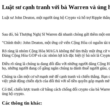
Luật sư cạnh tranh với bà Warren và ủng 
Luật sư John Deaton, một người ủng hộ Crypto và hỗ trợ Ripple thắn
Sau đó, bà Thượng Nghị Sĩ Warren đã nhanh chóng gửi thêm một ema
"Chính thức: John Deaton, một ứng cử viên Cộng Hòa có nguồn tài tr
Rõ ràng là nhóm Cộng Hòa MAGA không thể tìm thấy một ứng cử viên 
Đảng Cộng Hòa GOP và các nhóm lợi ích đặc biệt (ý bà nói là Crypto
Điều rõ ràng là chúng ta đang đối đầu với những người đảng Cộng Hò
họ, những người đang cố gắng ngăn chúng ta đánh thuế người giàu, q
Chúng ta cần một cơ sở mạnh mẽ để cạnh tranh và chiến thắng. Bạn có 
việc phát động chiến dịch của đối thủ với số tiền quyên góp mạnh mẽ 
Có thể, chiến lược tranh cử bằng cách chống đối crypto của bà Warr
ủng hộ crypto.
Các thông tin khác: