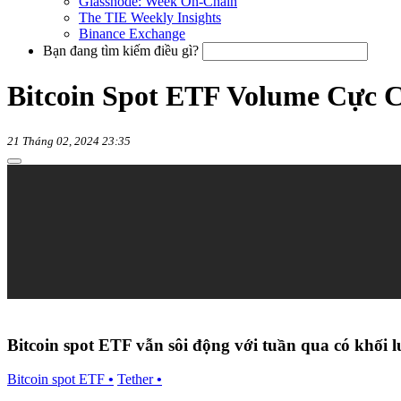
Glassnode: Week On-Chain
The TIE Weekly Insights
Binance Exchange
Bạn đang tìm kiếm điều gì?
Bitcoin Spot ETF Volume Cực Ca
21 Tháng 02, 2024 23:35
Bitcoin spot ETF vẫn sôi động với tuần qua có khối 
Bitcoin spot ETF
•
Tether
•