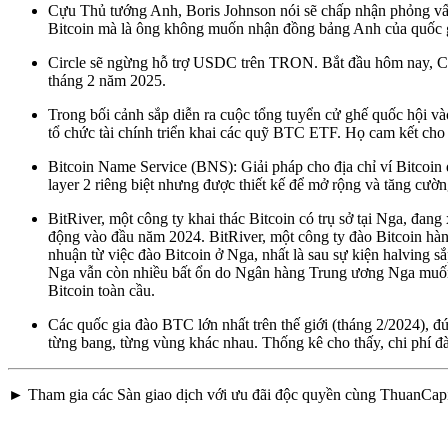
Cựu Thủ tướng Anh, Boris Johnson nói sẽ chấp nhận phỏng vấn
Bitcoin mà là ông không muốn nhận đồng bảng Anh của quốc 
Circle sẽ ngừng hỗ trợ USDC trên TRON. Bắt đầu hôm nay, C
tháng 2 năm 2025.
Trong bối cảnh sắp diễn ra cuộc tổng tuyển cử ghế quốc hội v
tổ chức tài chính triển khai các quỹ BTC ETF. Họ cam kết cho 
Bitcoin Name Service (BNS): Giải pháp cho địa chỉ ví Bitcoin
layer 2 riêng biệt nhưng được thiết kế để mở rộng và tăng cư
BitRiver, một công ty khai thác Bitcoin có trụ sở tại Nga, 
động vào đầu năm 2024. BitRiver, một công ty đào Bitcoin hàng
nhuận từ việc đào Bitcoin ở Nga, nhất là sau sự kiện halving s
Nga vẫn còn nhiều bất ổn do Ngân hàng Trung ương Nga muốn c
Bitcoin toàn cầu.
Các quốc gia đào BTC lớn nhất trên thế giới (tháng 2/2024), đ
từng bang, từng vùng khác nhau. Thống kê cho thấy, chi phí đ
► Tham gia các Sàn giao dịch với ưu đãi độc quyền cùng ThuanCapi