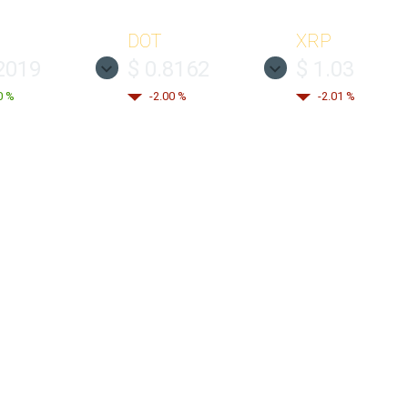
DOT
XRP
2019
$ 0.8162
$ 1.03
0 %
-2.00 %
-2.01 %