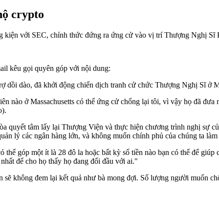
hộ crypto
g kiện với SEC, chính thức đứng ra ứng cử vào vị trí Thượng Nghị Sĩ 
il kêu gọi quyên góp với nội dung:
ợ dồi dào, đã khởi động chiến dịch tranh cử chức Thượng Nghị Sĩ ở Mas
nào ở Massachusetts có thể ứng cử chống lại tôi, vì vậy họ đã đưa m
).
a quyết tâm lấy lại Thượng Viện và thực hiện chương trình nghị sự c
uản lý các ngân hàng lớn, và không muốn chính phủ của chúng ta làm 
thể góp một ít là 28 đô la hoặc bất kỳ số tiền nào bạn có thể để giúp 
nhất để cho họ thấy họ đang đối đầu với ai."
en sẽ không đem lại kết quả như bà mong đợi. Số lượng người muốn ch