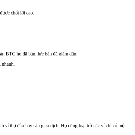
ược chốt lời cao.
án BTC họ đã bán, lực bán đã giảm dần.
g nhanh.
h ví thợ đào hay sàn giao dịch. Họ cũng loại trừ các ví chỉ có một