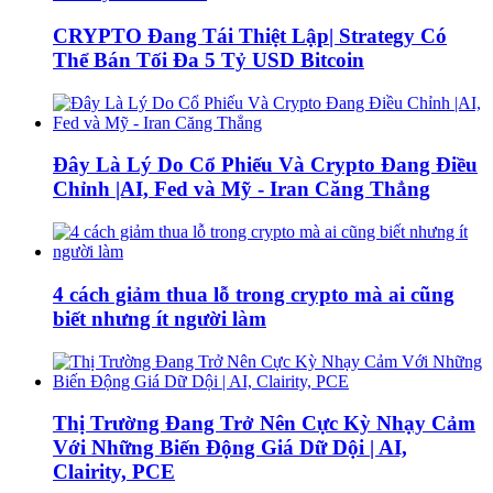
CRYPTO Đang Tái Thiệt Lập| Strategy Có
Thể Bán Tối Đa 5 Tỷ USD Bitcoin
Đây Là Lý Do Cổ Phiếu Và Crypto Đang Điều
Chỉnh |AI, Fed và Mỹ - Iran Căng Thẳng
4 cách giảm thua lỗ trong crypto mà ai cũng
biết nhưng ít người làm
Thị Trường Đang Trở Nên Cực Kỳ Nhạy Cảm
Với Những Biến Động Giá Dữ Dội | AI,
Clairity, PCE