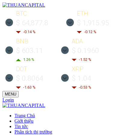
BTC
ETH
$ 64,877.8
$ 1,915.95
-0.14 %
-0.12 %
BNB
ADA
$ 603.11
$ 0.1960
1.26 %
-1.52 %
DOT
XRP
$ 0.8064
$ 1.04
-1.63 %
-0.53 %
MENU
Login
Trang Chủ
Giới thiệu
Tin tức
Phân tích thị trường