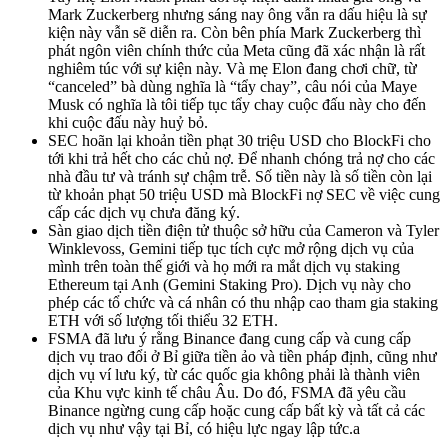
Mark Zuckerberg nhưng sáng nay ông vẫn ra dấu hiệu là sự
kiện này vẫn sẽ diễn ra. Còn bên phía Mark Zuckerberg thì
phát ngôn viên chính thức của Meta cũng đã xác nhận là rất
nghiêm túc với sự kiện này. Và mẹ Elon đang chơi chữ, từ
“canceled” bà dùng nghĩa là “tẩy chay”, câu nói của Maye
Musk có nghĩa là tôi tiếp tục tẩy chay cuộc đấu này cho đến
khi cuộc đấu này huỷ bỏ.
SEC hoãn lại khoản tiền phạt 30 triệu USD cho BlockFi cho
tới khi trả hết cho các chủ nợ. Để nhanh chóng trả nợ cho các
nhà đầu tư và tránh sự chậm trễ. Số tiền này là số tiền còn lại
từ khoản phạt 50 triệu USD mà BlockFi nợ SEC về việc cung
cấp các dịch vụ chưa đăng ký.
Sàn giao dịch tiền điện tử thuộc sở hữu của Cameron và Tyler
Winklevoss, Gemini tiếp tục tích cực mở rộng dịch vụ của
mình trên toàn thế giới và họ mới ra mắt dịch vụ staking
Ethereum tại Anh (Gemini Staking Pro). Dịch vụ này cho
phép các tổ chức và cá nhân có thu nhập cao tham gia staking
ETH với số lượng tối thiểu 32 ETH.
FSMA đã lưu ý rằng Binance đang cung cấp và cung cấp
dịch vụ trao đổi ở Bỉ giữa tiền ảo và tiền pháp định, cũng như
dịch vụ ví lưu ký, từ các quốc gia không phải là thành viên
của Khu vực kinh tế châu Âu. Do đó, FSMA đã yêu cầu
Binance ngừng cung cấp hoặc cung cấp bất kỳ và tất cả các
dịch vụ như vậy tại Bỉ, có hiệu lực ngay lập tức.a