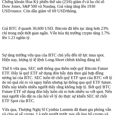
Chứng khoán Hoa Kỳ phiên thứ sáu (23/6) giảm ở cả ba chỉ số
Dow Jones, S&P 500 và Nasdaq. Giá vàng tăng lên 1930
USD/ounce. Còn dầu giảm về 69 USD/thùng.
Giá BTC ở quanh 30,600 USD. Bitcoin đã liên tục tăng hơn 23%
chỉ trong một thời gian ngắn. Vốn hóa thị trường crypto tăng 1.7%
lên 1.23 nghìn tỷ.
Sự tăng trưởng vừa qua của BTC chủ yếu đến từ lực mua spot.
Hiện nay, lượng tỷ lệ lệnh Long-Short chênh không đáng kể.
Thứ 6 vừa qua, SEC mới thông qua thêm một quỹ Bitcoin Future
ETF. Đây là quỹ ETF sử dụng đòn bẩy dựa theo giá hợp đồng
tương lai của BTC. SEC luôn từ chối quỹ ETF spot của BTC với lý
do nó quá rủi ro và nguy hiểm nhưng lại thông qua quỹ ETF future.
Điều này khiến nhiều người thấy rằng không hợp lý. Bởi quỹ BTC
Future ETF sử dụng đòn bẩy luôn rủi ro hơn nhiều so với spot. Nên
mọi người vẫn đặt ra câu hỏi về lý do thực sự khiến SEC từ chối
ETF Spot của BTC.
Vừa qua, Thượng Nghị Sĩ Cynthia Lummis đã tham gia phỏng vấn
và chia sẻ về crypto. Là một người trước nay rất ủng hộ crypto và