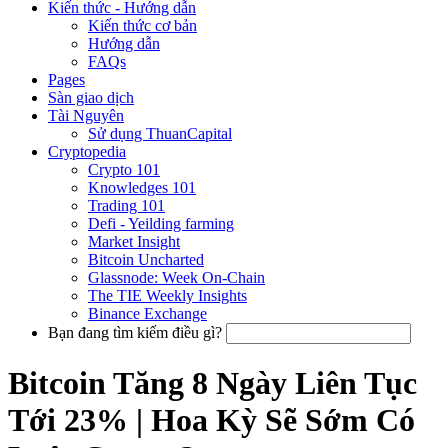
Kiến thức - Hướng dẫn
Kiến thức cơ bản
Hướng dẫn
FAQs
Pages
Sàn giao dịch
Tài Nguyên
Sử dụng ThuanCapital
Cryptopedia
Crypto 101
Knowledges 101
Trading 101
Defi - Yeilding farming
Market Insight
Bitcoin Uncharted
Glassnode: Week On-Chain
The TIE Weekly Insights
Binance Exchange
Bạn đang tìm kiếm điều gì?
Bitcoin Tăng 8 Ngày Liên Tục
Tới 23% | Hoa Kỳ Sẽ Sớm Có