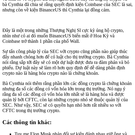
bà Cynthia đã chia sẻ rằng quyết định kiện Coinbase của SEC là sai,
nhưng còn về kiện BinanceUS thì Cynthia lại đồng cảm.
Đây là một trong những Thượng Nghị Sĩ cực kỳ ủng hộ crypto,
nhìn như có ai đó muốn BinanceUS biến mất ở Hoa Kỳ và
Coinbase trở thành 1 phần của phố Wall.
Sự tấn công pháp lý của SEC với crypto cũng phần nào giúp thúc
đẩy nhanh chóng hơn để có luật cho thị trường crypto. Bà Cynthia
nói rằng sắp tới đây sẽ có một dự luật được đưa ra đàm phán và bỏ
phiếu. Dự luật này sẽ làm rõ hơn quy định để dễ dàng phân định
crypto nào là hàng hóa crypto nào là chứng khoán.
Bà Cynthia nói thêm rằng phần lớn các đồng crypto là chứng khoán
nhưng đa số các đồng có vốn hóa lớn trong thị trường. Nó ngụ ý
rằng đa số các đồng có vốn hóa lớn nhất sẽ là hàng hóa và được
quản lý bởi CFTC, còn lại những crypto nhỏ sẽ thuộc quản lý của
SEC. Như vậy, SEC sẽ có quyền hạn nhỏ hơn rất nhiều so với
CFTC trong thị trường crypto.
Các thông tin khác:
Tuy mẹ Elon Musk phản đối sự kiện đánh nhau giữ ông và