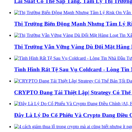
Lãi Suất Có Thể Sắp Tăng, Tâm Lý Thị Trường
Thị Trường Biến Động Mạnh Nhưng Tâm Lý Ris
Thị Trường Vẫn Vững Vàng Dù Đối Mặt Hàng L
Tình Hình Rất Tệ Sau Vụ Coldcard - Lòng Ti
CRYPTO Đang Tái Thiệt Lập| Strategy Có Thể 
Đây Là Lý Do Cổ Phiếu Và Crypto Đang Điều C