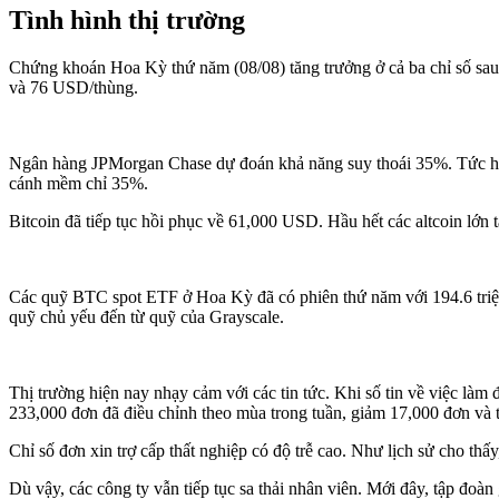
Tình hình thị trường
Chứng khoán Hoa Kỳ thứ năm (08/08) tăng trưởng ở cả ba chỉ số sau
và 76 USD/thùng.
Ngân hàng JPMorgan Chase dự đoán khả năng suy thoái 35%. Tức họ
cánh mềm chỉ 35%.
Bitcoin đã tiếp tục hồi phục về 61,000 USD. Hầu hết các altcoin lớn
Các quỹ BTC spot ETF ở Hoa Kỳ đã có phiên thứ năm với 194.6 tr
quỹ chủ yếu đến từ quỹ của Grayscale.
Thị trường hiện nay nhạy cảm với các tin tức. Khi số tin về việc là
233,000 đơn đã điều chỉnh theo mùa trong tuần, giảm 17,000 đơn và
Chỉ số đơn xin trợ cấp thất nghiệp có độ trễ cao. Như lịch sử cho thấy
Dù vậy, các công ty vẫn tiếp tục sa thải nhân viên. Mới đây, tập đoà