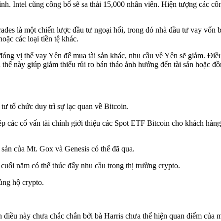
. Intel cũng công bố sẽ sa thải 15,000 nhân viên. Hiện tượng các công
des là một chiến lược đầu tư ngoại hối, trong đó nhà đầu tư vay vốn bằ
oặc các loại tiền tệ khác.
 đóng vị thế vay Yên để mua tài sản khác, nhu cầu về Yên sẽ giảm. Điều
thế này giúp giảm thiểu rủi ro bán tháo ảnh hưởng đến tài sản hoặc đ
tư tổ chức duy trì sự lạc quan về Bitcoin.
ép các cố vấn tài chính giới thiệu các Spot ETF Bitcoin cho khách hàn
á sản của Mt. Gox và Genesis có thể đã qua.
uối năm có thể thúc đẩy nhu cầu trong thị trường crypto.
ủng hộ crypto.
 điều này chưa chắc chắn bởi bà Harris chưa thể hiện quan điểm của 