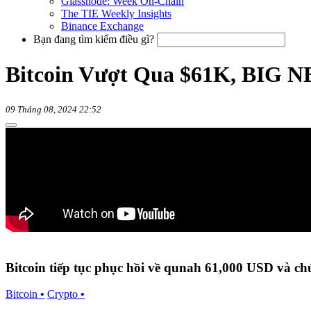
Glassnode: Week On-Chain
The TIE Weekly Insights
Binance Exchange
Bạn đang tìm kiếm điều gì?
Bitcoin Vượt Qua $61K, BIG N
09 Tháng 08, 2024 22:52
Bitcoin tiếp tục phục hồi về qunah 61,000 USD và ch
Bitcoin
•
Crypto
•