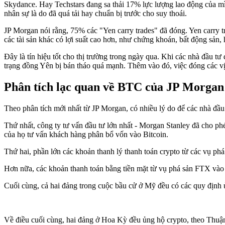
Skydance. Hay Techstars đang sa thải 17% lực lượng lao động của mình
nhân sự là do đã quá tải hay chuẩn bị trước cho suy thoái.
JP Morgan nói rằng, 75% các "Yen carry trades" đã đóng. Yen carry tra
các tài sản khác có lợi suất cao hơn, như chứng khoán, bất động sản, h
Đây là tín hiệu tốt cho thị trường trong ngày qua. Khi các nhà đầu tư
trạng đồng Yên bị bán tháo quá mạnh. Thêm vào đó, việc đóng các vị 
Phân tích lạc quan về BTC của JP Morgan
Theo phân tích mới nhất từ JP Morgan, có nhiều lý do để các nhà đầu 
Thứ nhất, công ty tư vấn đầu tư lớn nhất - Morgan Stanley đã cho ph
của họ tư vấn khách hàng phân bổ vốn vào Bitcoin.
Thứ hai, phần lớn các khoản thanh lý thanh toán crypto từ các vụ ph
Hơn nữa, các khoản thanh toán bằng tiền mặt từ vụ phá sản FTX vào c
Cuối cùng, cả hai đảng trong cuộc bầu cử ở Mỹ đều có các quy định 
Về điều cuối cùng, hai đảng ở Hoa Kỳ đều ủng hộ crypto, theo Thuận