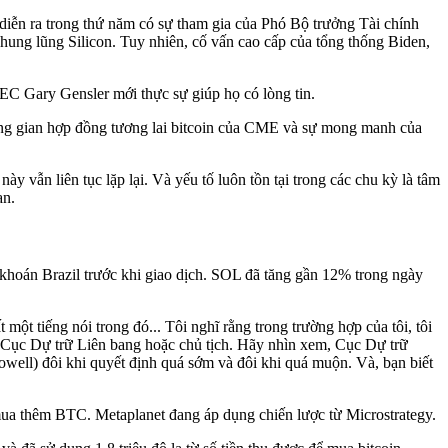
iễn ra trong thứ năm có sự tham gia của Phó Bộ trưởng Tài chính
ng lũng Silicon. Tuy nhiên, cố vấn cao cấp của tổng thống Biden,
EC Gary Gensler mới thực sự giúp họ có lòng tin.
không gian hợp đồng tương lai bitcoin của CME và sự mong manh của
y vẫn liên tục lặp lại. Và yếu tố luôn tồn tại trong các chu kỳ là tâm
an.
hoán Brazil trước khi giao dịch. SOL đã tăng gần 12% trong ngày
một tiếng nói trong đó... Tôi nghĩ rằng trong trường hợp của tôi, tôi
i ở Cục Dự trữ Liên bang hoặc chủ tịch. Hãy nhìn xem, Cục Dự trữ
Powell) đôi khi quyết định quá sớm và đôi khi quá muộn. Và, bạn biết
mua thêm BTC. Metaplanet đang áp dụng chiến lược từ Microstrategy.