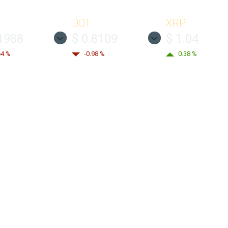
DOT
XRP
.1988
$ 0.8109
$ 1.04
64 %
-0.98 %
0.38 %