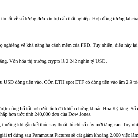
 tin tốt về số lượng đơn xin trợ cấp thất nghiệp. Hợp đồng tương lai
 nghiêng về khả năng hạ cánh mềm của FED. Tuy nhiên, điều này lại
 tăng. Vốn hóa thị trường crypto là 2.242 nghìn tỷ USD.
iệu USD dòng tiền vào. CÒn ETH spot ETF có dòng tiền vào âm 2.9 t
m được công bố tốt hơn ước tính đã khiến chứng khoán Hoa Kỳ tăng. Số 
 thấp hơn ước tính 240,000 đơn của Dow Jones.
, thường khi gần kết thúc suy thoái thì chỉ số này mới tăng cao. Tuy nhiê
n giải trí đứng sau Paramount Pictures sẽ cắt giảm khoảng 2.000 việc l