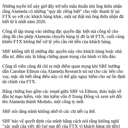
Những tuyên bố này giờ đây trở nên mâu thuẫn khi ông thừa nhận
rằng Alameda có những "quy tắc riêng biệt" cho việc thanh lý tại
FTX so với các khách hàng khác, một sự thật mà ông thừa nhận đã
biết từ ít nhất năm 2020.
Công tố tập trung vào những đặc quyền đặc biệt mà công tố cho
rằng đã cho phép Alameda chuyển hàng tỷ đô la từ FTX, cuối cùng
khiến FTX không thể xử lý yêu cầu rút tiền của khách hàng.
SBF không tiết lộ những đặc quyền này cho khách hàng hoặc nhà
đầu tư, điều này là bằng chứng quan trọng của hành vi lừa đảo.
Công tố viên cũng đã chỉ ra một điểm quan trọng khi SBF hướng
dẫn Caroline Ellison của Alameda Research trả nợ cho các bên cho
vay, mặc dù biết rằng điều này có thể gây nguy hiểm cho sự ổn định
tài chính của FTX.
Bằng chứng bao gồm các email giữa SBF và Ellison, thảo luận về
đầu tư mạo hiểm, việc tìm kiếm vốn ở Trung Đông và xem xét đổi
tên Alameda thành Modulo, một công ty mới.
SBF nói rằng mình không nhớ rõ các chi tiết cụ thể.
SBF bảo vệ quyết định của mình bằng cách nói rằng không nghĩ
"xác suất của việc đó [sự sụp đổ của FTX vì khách hàng rút tiền]