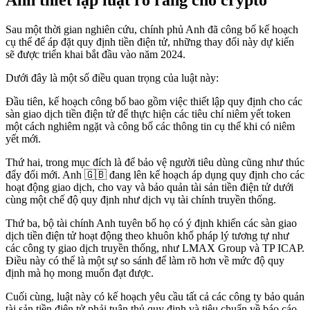
Sau một thời gian nghiên cứu, chính phủ Anh đã công bố kế hoạch
cụ thể để áp đặt quy định tiền điện tử, những thay đổi này dự kiến
sẽ được triển khai bắt đầu vào năm 2024.
Dưới đây là một số điều quan trọng của luật này:
Đầu tiên, kế hoạch công bố bao gồm việc thiết lập quy định cho các
sàn giao dịch tiền điện tử để thực hiện các tiêu chí niêm yết token
một cách nghiêm ngặt và công bố các thông tin cụ thể khi có niêm
yết mới.
Thứ hai, trong mục đích là để bảo vệ người tiêu dùng cũng như thúc
đẩy đổi mới. Anh 🇬🇧 đang lên kế hoạch áp dụng quy định cho các
hoạt động giao dịch, cho vay và bảo quản tài sản tiền điện tử dưới
cùng một chế độ quy định như dịch vụ tài chính truyền thống.
Thứ ba, bộ tài chính Anh tuyên bố họ có ý định khiến các sàn giao
dịch tiền điện tử hoạt động theo khuôn khổ pháp lý tương tự như
các công ty giao dịch truyền thống, như LMAX Group và TP ICAP.
Điều này có thể là một sự so sánh để làm rõ hơn về mức độ quy
định mà họ mong muốn đạt được.
Cuối cùng, luật này có kế hoạch yêu cầu tất cả các công ty bảo quản
tài sản tiền điện tử phải tuân thủ quy định và tiêu chuẩn về báo cáo