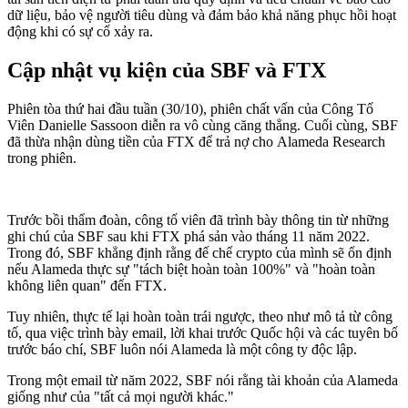
dữ liệu, bảo vệ người tiêu dùng và đảm bảo khả năng phục hồi hoạt
động khi có sự cố xảy ra.
Cập nhật vụ kiện của SBF và FTX
Phiên tòa thứ hai đầu tuần (30/10), phiên chất vấn của Công Tố
Viên Danielle Sassoon diễn ra vô cùng căng thẳng. Cuối cùng, SBF
đã thừa nhận dùng tiền của FTX để trả nợ cho Alameda Research
trong phiên.
Trước bồi thẩm đoàn, công tố viên đã trình bày thông tin từ những
ghi chú của SBF sau khi FTX phá sản vào tháng 11 năm 2022.
Trong đó, SBF khẳng định rằng đế chế crypto của mình sẽ ổn định
nếu Alameda thực sự "tách biệt hoàn toàn 100%" và "hoàn toàn
không liên quan" đến FTX.
Tuy nhiên, thực tế lại hoàn toàn trái ngược, theo như mô tả từ công
tố, qua việc trình bày email, lời khai trước Quốc hội và các tuyên bố
trước báo chí, SBF luôn nói Alameda là một công ty độc lập.
Trong một email từ năm 2022, SBF nói rằng tài khoản của Alameda
giống như của "tất cả mọi người khác."