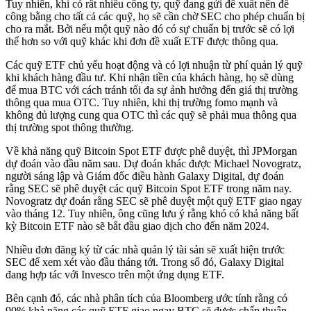
Tuy nhiên, khi có rất nhiều công ty, quỹ đang gửi đề xuất nên để
công bằng cho tất cả các quỹ, họ sẽ cần chờ SEC cho phép chuẩn bị
cho ra mắt. Bởi nếu một quỹ nào đó có sự chuẩn bị trước sẽ có lợi
thế hơn so với quỹ khác khi đơn đề xuất ETF được thông qua.
Các quỹ ETF chủ yếu hoạt động và có lợi nhuận từ phí quản lý quỹ
khi khách hàng đầu tư. Khi nhận tiền của khách hàng, họ sẽ dùng
để mua BTC với cách tránh tối đa sự ảnh hưởng đến giá thị trường
thông qua mua OTC. Tuy nhiên, khi thị trường fomo mạnh và
không đủ lượng cung qua OTC thì các quỹ sẽ phải mua thông qua
thị trường spot thông thường.
Về khả năng quỹ Bitcoin Spot ETF được phê duyệt, thì JPMorgan
dự đoán vào đầu năm sau. Dự đoán khác được Michael Novogratz,
người sáng lập và Giám đốc điều hành Galaxy Digital, dự đoán
rằng SEC sẽ phê duyệt các quỹ Bitcoin Spot ETF trong năm nay.
Novogratz dự đoán rằng SEC sẽ phê duyệt một quỹ ETF giao ngay
vào tháng 12. Tuy nhiên, ông cũng lưu ý rằng khó có khả năng bất
kỳ Bitcoin ETF nào sẽ bắt đầu giao dịch cho đến năm 2024.
Nhiều đơn đăng ký từ các nhà quản lý tài sản sẽ xuất hiện trước
SEC để xem xét vào đầu tháng tới. Trong số đó, Galaxy Digital
đang hợp tác với Invesco trên một ứng dụng ETF.
Bên cạnh đó, các nhà phân tích của Bloomberg ước tính rằng có
90% khả năng các quỹ ETF giao ngay BTC sẽ được chấp thuận.