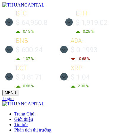
BTC
ETH
$ 64,950.8
$ 1,919.02
0.15 %
0.26 %
BNB
ADA
$ 600.24
$ 0.1993
1.37 %
-0.68 %
DOT
XRP
$ 0.8171
$ 1.04
0.68 %
2.00 %
MENU
Login
Trang Chủ
Giới thiệu
Tin tức
Phân tích thị trường