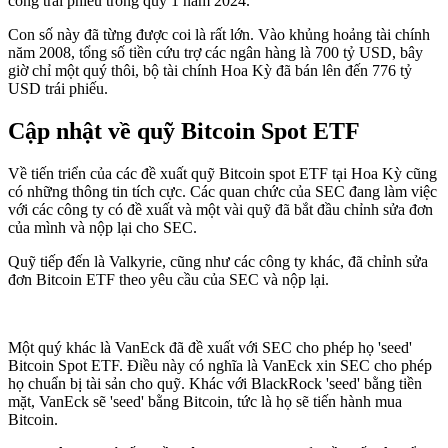
công trái phiếu trong quý 1 năm 2024.
Con số này đã từng được coi là rất lớn. Vào khủng hoảng tài chính
năm 2008, tổng số tiền cứu trợ các ngân hàng là 700 tỷ USD, bây
giờ chỉ một quý thôi, bộ tài chính Hoa Kỳ đã bán lên đến 776 tỷ
USD trái phiếu.
Cập nhật về quỹ Bitcoin Spot ETF
Về tiến triển của các đề xuất quỹ Bitcoin spot ETF tại Hoa Kỳ cũng
có những thông tin tích cực. Các quan chức của SEC đang làm việc
với các công ty có đề xuất và một vài quỹ đã bắt đầu chỉnh sửa đơn
của mình và nộp lại cho SEC.
Quỹ tiếp đến là Valkyrie, cũng như các công ty khác, đã chỉnh sửa
đơn Bitcoin ETF theo yêu cầu của SEC và nộp lại.
Một quý khác là VanEck đã đề xuất với SEC cho phép họ 'seed'
Bitcoin Spot ETF. Điều này có nghĩa là VanEck xin SEC cho phép
họ chuẩn bị tài sản cho quỹ. Khác với BlackRock 'seed' bằng tiền
mặt, VanEck sẽ 'seed' bằng Bitcoin, tức là họ sẽ tiến hành mua
Bitcoin.