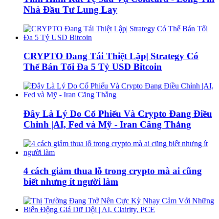
Nhà Đầu Tư Lung Lay
CRYPTO Đang Tái Thiệt Lập| Strategy Có
Thể Bán Tối Đa 5 Tỷ USD Bitcoin
Đây Là Lý Do Cổ Phiếu Và Crypto Đang Điều
Chỉnh |AI, Fed và Mỹ - Iran Căng Thẳng
4 cách giảm thua lỗ trong crypto mà ai cũng
biết nhưng ít người làm