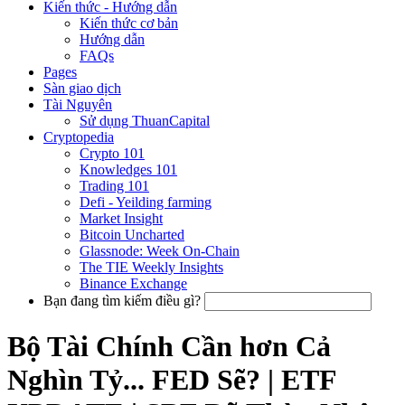
Kiến thức - Hướng dẫn
Kiến thức cơ bản
Hướng dẫn
FAQs
Pages
Sàn giao dịch
Tài Nguyên
Sử dụng ThuanCapital
Cryptopedia
Crypto 101
Knowledges 101
Trading 101
Defi - Yeilding farming
Market Insight
Bitcoin Uncharted
Glassnode: Week On-Chain
The TIE Weekly Insights
Binance Exchange
Bạn đang tìm kiếm điều gì?
Bộ Tài Chính Cần hơn Cả
Nghìn Tỷ... FED Sẽ? | ETF