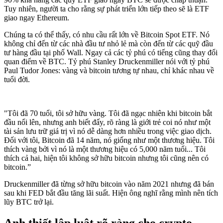
Tuy nhiên, người ta cho rằng sự phát triển lớn tiếp theo sẽ là ETF
giao ngay Ethereum.
Chúng ta có thể thấy, có nhu cầu rất lớn về Bitcoin Spot ETF. Nó
không chỉ đến từ các nhà đầu tư nhỏ lẻ mà còn đến từ các quỹ đầu
tư hàng đầu tại phố Wall. Ngay cả các tỷ phú có tiếng cũng thay đổi
quan điểm về BTC. Tỷ phú Stanley Druckenmiller nói với tỷ phú
Paul Tudor Jones: vàng và bitcoin tương tự nhau, chỉ khác nhau về
tuổi đời.
"Tôi đã 70 tuổi, tôi sở hữu vàng. Tôi đã ngạc nhiên khi bitcoin bắt
đầu nổi lên, nhưng anh biết đấy, rõ ràng là giới trẻ coi nó như một
tài sản lưu trữ giá trị vì nó dễ dàng hơn nhiều trong việc giao dịch.
Đối với tôi, Bitcoin đã 14 năm, nó giống như một thương hiệu. Tôi
thích vàng bởi vì nó là một thương hiệu có 5,000 năm tuổi... Tôi
thích cả hai, hiện tôi không sở hữu bitcoin nhưng tôi cũng nên có
bitcoin.”
Druckenmiller đã từng sở hữu bitcoin vào năm 2021 nhưng đã bán
sau khi FED bắt đầu tăng lãi suất. Hiện ông nghĩ rằng mình nên tích
lũy BTC trở lại.
Anh thiết lập luật rõ ràng cho crypto