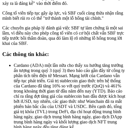
xảy ra là đáng kể" vào thời điểm đó.
Công tố viên tiếp tục gây áp lực, và SBF cuối cùng thừa nhận rằng
mình biết rủi ro có thể "trở thành một lỗ hổng tài chính."
Các chuyên gia pháp lý đánh giá việc SBF tự làm chứng là một sai
lầm, vì điều này cho phép công tố viên có cơ hội chất vấn SBF trực
tiếp trước bồi thẩm đoàn, qua đó làm lộ rõ những lỗ hổng trong lời
khai của SBF.
Các thông tin khác:
Cardano (ADA) một lần nữa cho thấy xu hướng tăng trưởng
ấn tượng trong quý 3 (quý 3) theo báo cáo gần đây từ công ty
phân tích tiền điện tử Messari. Mạng lưới của Cardano vẫn
tiếp tục phát triển. Giá trị stablecoin giao thức trên hệ thống
của Cardano đã tăng 16% so với quý trước (QoQ) và 461%
trong khoảng thời gian từ đầu năm đến nay (YTD). Báo cáo
chỉ ra rằng đợt tăng giá của stablecoin ban đầu được kích hoạt
bởi iUSD, tuy nhiên, các giao thức như Wanchain đã ra mắt
phiên bản bắc cầu của USDT và USDC. Bên cạnh đó, tổng
giá trị khóa (TVL) trong DeFi, địa chỉ hoạt động trung bình
hàng ngày, giao dịch trung bình hàng ngày, giao dịch DApp
trung bình hàng ngày và khối lượng giao dịch NFT trung
bình hàng ngày đều tăng đáng kể.