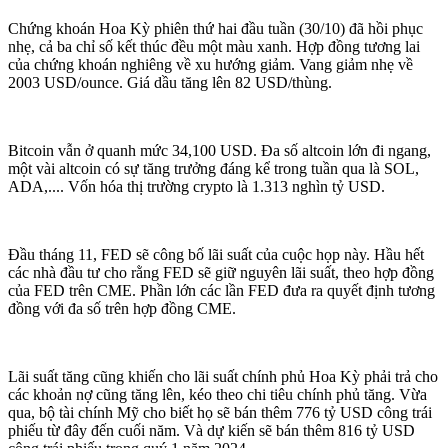
Chứng khoán Hoa Kỳ phiên thứ hai đầu tuần (30/10) đã hồi phục
nhẹ, cả ba chỉ số kết thúc đều một màu xanh. Hợp đồng tương lai
của chứng khoán nghiêng về xu hướng giảm. Vang giảm nhẹ về
2003 USD/ounce. Giá dầu tăng lên 82 USD/thùng.
Bitcoin vẫn ở quanh mức 34,100 USD. Đa số altcoin lớn đi ngang,
một vài altcoin có sự tăng trưởng đáng kể trong tuần qua là SOL,
ADA,.... Vốn hóa thị trường crypto là 1.313 nghìn tỷ USD.
Đầu tháng 11, FED sẽ công bố lãi suất của cuộc họp này. Hầu hết
các nhà đầu tư cho rằng FED sẽ giữ nguyên lãi suất, theo hợp đồng
của FED trên CME. Phần lớn các lần FED đưa ra quyết định tương
đồng với đa số trên hợp đồng CME.
Lãi suất tăng cũng khiến cho lãi suất chính phủ Hoa Kỳ phải trả cho
các khoản nợ cũng tăng lên, kéo theo chi tiêu chính phủ tăng. Vừa
qua, bộ tài chính Mỹ cho biết họ sẽ bán thêm 776 tỷ USD công trái
phiếu từ đây đến cuối năm. Và dự kiến sẽ bán thêm 816 tỷ USD