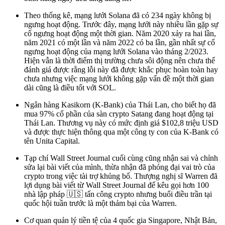
Theo thống kê, mạng lưới Solana đã có 234 ngày không bị
ngưng hoạt động. Trước đây, mạng lưới này nhiều lần gặp sự
cố ngưng hoạt động một thời gian. Năm 2020 xảy ra hai lần,
năm 2021 có một lần và năm 2022 có ba lần, gần nhất sự cố
ngưng hoạt động của mạng lưới Solana vào tháng 2/2023.
Hiện vẫn là thời điểm thị trường chưa sôi động nên chưa thể
đánh giá được rằng lỗi này đã được khắc phục hoàn toàn hay
chưa nhưng việc mạng lưới không gặp vấn đề một thời gian
dài cũng là điều tốt với SOL.
Ngân hàng Kasikorn (K-Bank) của Thái Lan, cho biết họ đã
mua 97% cổ phần của sàn crypto Satang đang hoạt động tại
Thái Lan. Thương vụ này có mức định giá $102,8 triệu USD
và được thực hiện thông qua một công ty con của K-Bank có
tên Unita Capital.
Tạp chí Wall Street Journal cuối cùng cũng nhận sai và chỉnh
sửa lại bài viết của mình, thừa nhận đã phóng đại vai trò của
crypto trong việc tài trợ khủng bố. Thượng nghị sĩ Warren đã
lợi dụng bài viết từ Wall Street Journal để kêu gọi hơn 100
nhà lập pháp 🇺🇸 tấn công crypto nhưng buổi điều trần tại
quốc hội tuần trước là một thảm bại của Warren.
Cơ quan quản lý tiền tệ của 4 quốc gia Singapore, Nhật Bản,