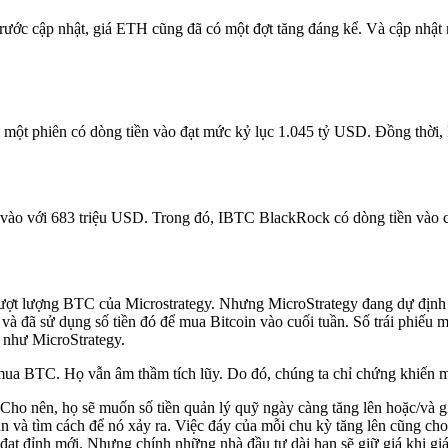
rước cập nhật, giá ETH cũng đã có một đợt tăng đáng kể. Và cập nhật
ột phiên có dòng tiền vào đạt mức kỷ lục 1.045 tỷ USD. Đồng thời, 
n vào với 683 triệu USD. Trong đó, IBTC BlackRock có dòng tiền vào ca
ợt lượng BTC của Microstrategy. Nhưng MicroStrategy đang dự định p
 và đã sử dụng số tiền đó để mua Bitcoin vào cuối tuần. Số trái phiếu
 như MicroStrategy.
mua BTC. Họ vẫn âm thầm tích lũy. Do đó, chúng ta chỉ chứng khiến 
. Cho nên, họ sẽ muốn số tiền quản lý quỹ ngày càng tăng lên hoặc/v
 và tìm cách để nó xảy ra. Việc đáy của mỗi chu kỳ tăng lên cũng cho 
 đạt đỉnh mới. Nhưng chính những nhà đầu tư dài hạn sẽ giữ giá khi gi