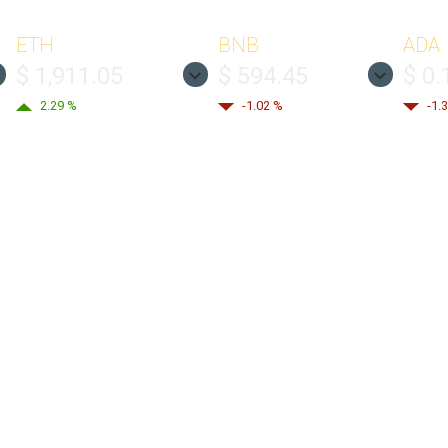
ETH
BNB
ADA
$ 1,911.05
$ 594.45
$ 0.
2.29 %
-1.02 %
-1.