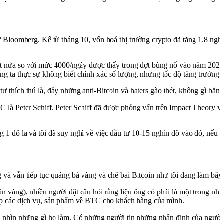
ừ Bloomberg. Kể từ tháng 10, vốn hoá thị trường crypto đã tăng 1.8 ng
t nửa so với mức 4000/ngày được thấy trong đợt bùng nổ vào năm 2021. C
ng ta thực sự không biết chính xác số lượng, nhưng tốc độ tăng trưởng
tư thích thú là, đầy những anti-Bitcoin và haters gào thét, không gì 
 là Peter Schiff. Peter Schiff đã được phỏng vấn trên Impact Theory 
ng 1 đô la và tôi đã suy nghĩ về việc đầu tư 10-15 nghìn đô vào đó, nếu v
g và vẫn tiếp tục quảng bá vàng và chê bai Bitcoin như tôi đang làm bâ
g bán vàng), nhiều người đặt câu hỏi rằng liệu ông có phải là một tro
ấp các dịch vụ, sản phẩm về BTC cho khách hàng của mình.
 nhìn những gì họ làm. Có những người tin những nhận định của người