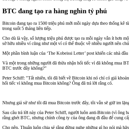
BTC đang tạo ra hàng nghìn tỷ phú
Bitcoin đang tạo ra 1500 triệu phú mới mỗi ngày dựa theo thống kê t
trong suốt 5 tháng liên tiếp.
Cho dù là vậy, số lượng triệu phú được tạo ra mỗi ngày vẫn ít hơn mộ
sở hữu nhiều ví cũng như một ví có thể thuộc về nhiều người nên chú
Một phần bình luận của ‘The Kobeissi Letter’ post khiến các nhà đầu 
Và một trong những người đã thừa nhận hối tiếc vì đã không mua BTC
BTC trước đây không?"
Peter Schiff: "Tất nhiên, tôi đã biết về Bitcoin khi nó chỉ có giá khoả
hối tiếc vì không mua Bitcoin không? Ông đã trả lời rằng có.
Nhưng giả sử như tôi đã mua Bitcoin trước đây, tôi vẫn sẽ giữ im lặn
Sau câu trả lời này của Peter Schiff, người luôn anti-Bitcoin (vì ôn
rằng ghét BTC, nhưng chính công ty của ông đang đi đầu để cung c
Cho nên, Thuận luôn chia sẻ rằng đừng nghe những gì họ nói mà hãy