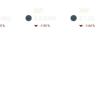
DOT
XRP
1882
$ 0.8360
$ 1.05
35 %
-1.95 %
-1.64 %