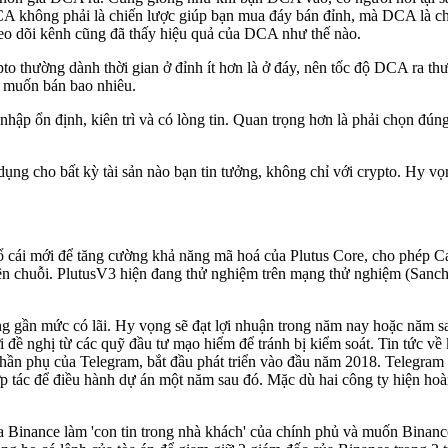
CA không phải là chiến lược giúp bạn mua đáy bán đỉnh, mà DCA là ch
theo dõi kênh cũng đã thấy hiệu quả của DCA như thế nào.
pto thường dành thời gian ở đỉnh ít hơn là ở đáy, nên tốc độ DCA ra
n muốn bán bao nhiêu.
ập ổn định, kiên trì và có lòng tin. Quan trọng hơn là phải chọn đúng t
g cho bất kỳ tài sản nào bạn tin tưởng, không chỉ với crypto. Hy vọng
ái mới để tăng cường khả năng mã hoá của Plutus Core, cho phép Card
uyên chuỗi. PlutusV3 hiện đang thử nghiệm trên mạng thử nghiệm (Sanc
 gần mức có lãi. Hy vọng sẽ đạt lợi nhuận trong năm nay hoặc năm 
ời đề nghị từ các quỹ đầu tư mạo hiểm để tránh bị kiểm soát. Tin tức 
phần phụ của Telegram, bắt đầu phát triển vào đầu năm 2018. Telegr
p tác để điều hành dự án một năm sau đó. Mặc dù hai công ty hiện ho
a Binance làm 'con tin trong nhà khách' của chính phủ và muốn Binan