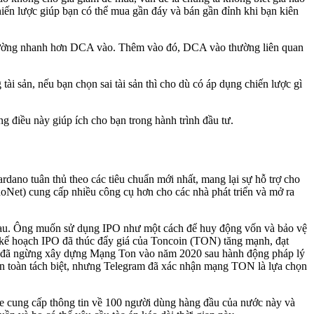
iến lược giúp bạn có thể mua gần đáy và bán gần đỉnh khi bạn kiên
 thường nhanh hơn DCA vào. Thêm vào đó, DCA vào thường liên quan
ài sản, nếu bạn chọn sai tài sản thì cho dù có áp dụng chiến lược gì
 điều này giúp ích cho bạn trong hành trình đầu tư.
ano tuân thủ theo các tiêu chuẩn mới nhất, mang lại sự hỗ trợ cho
hoNet) cung cấp nhiều công cụ hơn cho các nhà phát triển và mở ra
sau. Ông muốn sử dụng IPO như một cách để huy động vốn và bảo vệ
về kế hoạch IPO đã thúc đẩy giá của Toncoin (TON) tăng mạnh, đạt
am đã ngừng xây dựng Mạng Ton vào năm 2020 sau hành động pháp lý
àn toàn tách biệt, nhưng Telegram đã xác nhận mạng TON là lựa chọn
ce cung cấp thông tin về 100 người dùng hàng đầu của nước này và