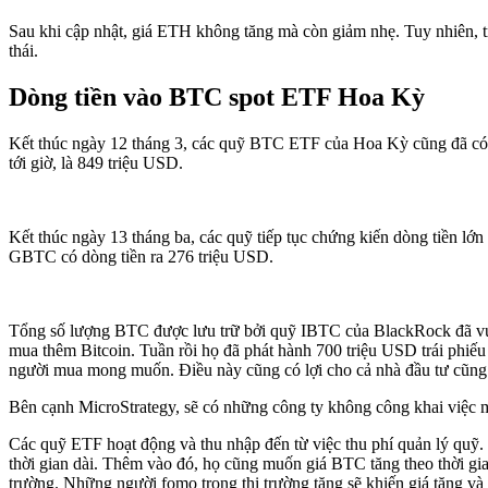
Sau khi cập nhật, giá ETH không tăng mà còn giảm nhẹ. Tuy nhiên, t
thái.
Dòng tiền vào BTC spot ETF Hoa Kỳ
Kết thúc ngày 12 tháng 3, các quỹ BTC ETF của Hoa Kỳ cũng đã có m
tới giờ, là 849 triệu USD.
Kết thúc ngày 13 tháng ba, các quỹ tiếp tục chứng kiến dòng tiền lớ
GBTC có dòng tiền ra 276 triệu USD.
Tổng số lượng BTC được lưu trữ bởi quỹ IBTC của BlackRock đã vư
mua thêm Bitcoin. Tuần rồi họ đã phát hành 700 triệu USD trái phiếu
người mua mong muốn. Điều này cũng có lợi cho cả nhà đầu tư cũng
Bên cạnh MicroStrategy, sẽ có những công ty không công khai việc 
Các quỹ ETF hoạt động và thu nhập đến từ việc thu phí quản lý quỹ
thời gian dài. Thêm vào đó, họ cũng muốn giá BTC tăng theo thời gian
trường. Những người fomo trong thị trường tăng sẽ khiến giá tăng và