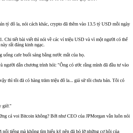
hìn tỷ đô la, nói cách khác, crypto đã thêm vào 13.5 tỷ USD mỗi ngày
hi tiết bài viết thì nói về các ví triệu USD và vì một người có thể
 này rất đáng kinh ngạc.
bằng uống cafe buổi sáng bằng nước mắt của họ.
và người dẫn chương trình hỏi: "Ông có ước rằng mình đã đầu tư vào
ậy thì tôi đã có hàng trăm triệu đô la... giả sử tôi chưa bán. Tôi có
y giờ."
ng những cá voi Bitcoin không? Bởi như CEO của JPMorgan vẫn luôn nói
 nổi tiếng mà không tìm hiểu kỹ nên đã bỏ lỡ những cơ hội của