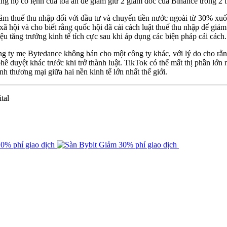
ằng họ có lệnh của tòa án để giam giữ 2 giám đốc của Binance trong 2 t
m thuế thu nhập đối với đầu tư và chuyển tiền nước ngoài từ 30% xuốn
 xã hội và cho biết rằng quốc hội đã cải cách luật thuế thu nhập để gi
 tăng trưởng kinh tế tích cực sau khi áp dụng các biện pháp cải cách.
g ty mẹ Bytedance không bán cho một công ty khác, với lý do cho rằ
 phê duyệt khác trước khi trở thành luật. TikTok có thể mất thị phần 
h thương mại giữa hai nền kinh tế lớn nhất thế giới.
tal
0% phí giao dịch
Giảm 30% phí giao dịch