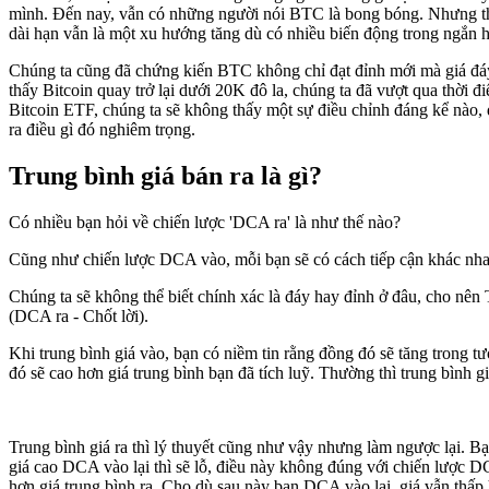
mình. Đến nay, vẫn có những người nói BTC là bong bóng. Nhưng th
dài hạn vẫn là một xu hướng tăng dù có nhiều biến động trong ngắn h
Chúng ta cũng đã chứng kiến BTC không chỉ đạt đỉnh mới mà giá đáy
thấy Bitcoin quay trở lại dưới 20K đô la, chúng ta đã vượt qua thời 
Bitcoin ETF, chúng ta sẽ không thấy một sự điều chỉnh đáng kể nào, 
ra điều gì đó nghiêm trọng.
Trung bình giá bán ra là gì?
Có nhiều bạn hỏi về chiến lược 'DCA ra' là như thế nào?
Cũng như chiến lược DCA vào, mỗi bạn sẽ có cách tiếp cận khác nhau,
Chúng ta sẽ không thể biết chính xác là đáy hay đỉnh ở đâu, cho nên
(DCA ra - Chốt lời).
Khi trung bình giá vào, bạn có niềm tin rằng đồng đó sẽ tăng trong tư
đó sẽ cao hơn giá trung bình bạn đã tích luỹ. Thường thì trung bình gi
Trung bình giá ra thì lý thuyết cũng như vậy nhưng làm ngược lại. B
giá cao DCA vào lại thì sẽ lỗ, điều này không đúng với chiến lược DCA
hơn giá trung bình ra. Cho dù sau này bạn DCA vào lại, giá vẫn thấ