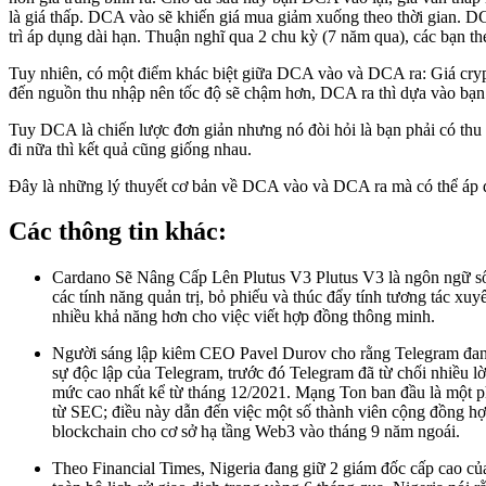
là giá thấp. DCA vào sẽ khiến giá mua giảm xuống theo thời gian. D
trì áp dụng dài hạn. Thuận nghĩ qua 2 chu kỳ (7 năm qua), các bạn 
Tuy nhiên, có một điểm khác biệt giữa DCA vào và DCA ra: Giá cry
đến nguồn thu nhập nên tốc độ sẽ chậm hơn, DCA ra thì dựa vào bạ
Tuy DCA là chiến lược đơn giản nhưng nó đòi hỏi là bạn phải có thu nh
đi nữa thì kết quả cũng giống nhau.
Đây là những lý thuyết cơ bản về DCA vào và DCA ra mà có thể áp dụn
Các thông tin khác:
Cardano Sẽ Nâng Cấp Lên Plutus V3 Plutus V3 là ngôn ngữ sổ c
các tính năng quản trị, bỏ phiếu và thúc đẩy tính tương tác x
nhiều khả năng hơn cho việc viết hợp đồng thông minh.
Người sáng lập kiêm CEO Pavel Durov cho rằng Telegram đang
sự độc lập của Telegram, trước đó Telegram đã từ chối nhiều l
mức cao nhất kể từ tháng 12/2021. Mạng Ton ban đầu là một 
từ SEC; điều này dẫn đến việc một số thành viên cộng đồng hợ
blockchain cho cơ sở hạ tầng Web3 vào tháng 9 năm ngoái.
Theo Financial Times, Nigeria đang giữ 2 giám đốc cấp cao củ