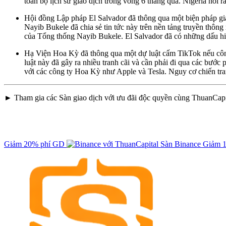
toàn bộ lịch sử giao dịch trong vòng 6 tháng qua. Nigeria nói r
Hội đồng Lập pháp El Salvador đã thông qua một biện pháp giả
Nayib Bukele đã chia sẻ tin tức này trên nền tảng truyền thông
của Tổng thống Nayib Bukele. El Salvador đã có những dấu hiệu
Hạ Viện Hoa Kỳ đã thông qua một dự luật cấm TikTok nếu côn
luật này đã gây ra nhiều tranh cãi và cần phải đi qua các bước
với các công ty Hoa Kỳ như Apple và Tesla. Nguy cơ chiến tran
► Tham gia các Sàn giao dịch với ưu đãi độc quyền cùng ThuanCapi
Giảm 20% phí GD
Sàn Binance
Giảm 1