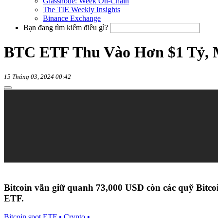
Glassnode: Week On-Chain
The TIE Weekly Insights
Binance Exchange
Bạn đang tìm kiếm điều gì?
BTC ETF Thu Vào Hơn $1 Tỷ, M
15 Tháng 03, 2024 00:42
Bitcoin vẫn giữ quanh 73,000 USD còn các quỹ Bitco
ETF.
Bitcoin spot ETF
•
Crypto
•