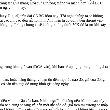
 càng tăng và mạng lưới cũng trưởng thành và mạnh hơn. Giá BTC
đến ngày hôm nay.
laxy Digital) trên đài CNBC hôm nay: Tôi nghĩ chúng ta sẽ không
 cả các chỉ báo đều rất nóng nhưng miễn là có dòng tiền dương vào
không nghĩ rằng chúng ta sẽ không xuống dưới 50K đô la trừ khi xảy
g trung bình giá vào (DCA vào), khi bán sẽ áp dụng trung bình giá ra
g tuần, hoặc hàng tháng, vì bạn tin đến một lúc nào đó, giá của đồng
n có sẵn tiền mặt để trung bình giá hàng ngày.
 tiêu và nhu cầu của bạn. Nhiều người nói rằng nếu bán rồi sau này
ủa bạn cũng sẽ tăng và đến một lúc nào đó, giá trên thị trường sẽ thấp
ao không chờ giá giảm để mua, vấn đề là chúng ta không biết giá nào