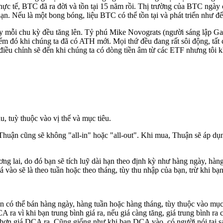
ực tế, BTC đã ra đời và tồn tại 15 năm rồi. Thị trường của BTC ngày
ạn. Nếu là một bong bóng, liệu BTC có thể tồn tại và phát triển như 
 mỗi chu kỳ đều tăng lên. Tỷ phú Mike Novograts (người sáng lập Ga
điểm đó khi chúng ta đã có ATH mới. Mọi thứ đều đang rất sôi động, tất
điều chỉnh sẽ đến khi chúng ta có dòng tiền âm từ các ETF nhưng tôi 
 tuỳ thuộc vào vị thế và mục tiêu.
 Thuận cũng sẽ không "all-in" hoặc "all-out". Khi mua, Thuận sẽ áp dụn
ơng lai, do đó bạn sẽ tích luỹ dài hạn theo định kỳ như hàng ngày, hàn
á vào sẽ là theo tuần hoặc theo tháng, tùy thu nhập của bạn, trừ khi bạ
ạn có thể bán hàng ngày, hàng tuần hoặc hàng tháng, tùy thuộc vào mục
 ra vì khi bạn trung bình giá ra, nếu giá càng tăng, giá trung bình ra c
p hơn giá DCA ra. Cũng giống như khi bạn DCA vào, có người nói tại s