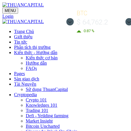
MENU
BTC
Login
$ 64,762.2
0.87 %
Trang Chủ
Giới thiệu
Tin tức
Phân tích thị trường
Kiến thức - Hướng dẫn
Kiến thức cơ bản
Hướng dẫn
FAQs
Pages
Sàn giao dịch
Tài Nguyên
Sử dụng ThuanCapital
Cryptopedia
Crypto 101
Knowledges 101
Trading 101
Defi - Yeilding farming
Market Insight
Bitcoin Uncharted