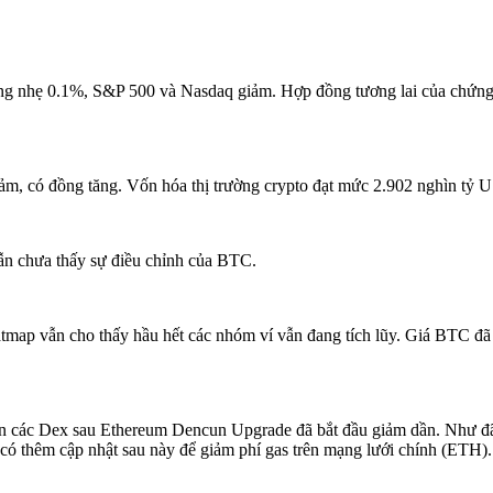
ăng nhẹ 0.1%, S&P 500 và Nasdaq giảm. Hợp đồng tương lai của chứn
ảm, có đồng tăng. Vốn hóa thị trường crypto đạt mức 2.902 nghìn tỷ 
ẫn chưa thấy sự điều chỉnh của BTC.
map vẫn cho thấy hầu hết các nhóm ví vẫn đang tích lũy. Giá BTC đã
n các Dex sau Ethereum Dencun Upgrade đã bắt đầu giảm dần. Như đã c
có thêm cập nhật sau này để giảm phí gas trên mạng lưới chính (ETH).