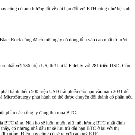
 này cũng có ảnh hưởng tốt về dài hạn đối với ETH cũng như hệ sinh
BlackRock cũng đã có một ngày có dòng tiền vào cao nhất từ trước
o nhất với 586 triệu US, thứ hai là Fidelity với 281 triệu USD. Còn
hát hành thêm 500 triệu USD trái phiếu đáo hạn vào năm 2031 để
 mà MicroStrategy phát hành có thể được chuyển đổi thành cổ phần nếu
một phần các công ty đang thu mua BTC.
à giá BTC tăng. Nên họ sẽ luôn muốn giữ một lượng BTC nhất định
thấy, có những nhà đầu tư sẽ lưu trữ dài hạn BTC ở lại với thị
á đi xuống. Điều này cũng có sẽ ra với các quỹ ETF.