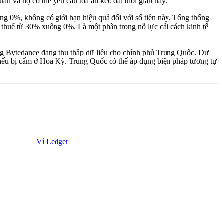
uần và họ có thể yêu cầu tòa án kéo dài thời gian này.
g 0%, không có giới hạn hiệu quả đối với số tiền này. Tổng thống
ảm thuế từ 30% xuống 0%. Là một phần trong nỗ lực cải cách kinh tế
ng Bytedance đang thu thập dữ liệu cho chính phủ Trung Quốc. Dự
lớn nếu bị cấm ở Hoa Kỳ. Trung Quốc có thể áp dụng biện pháp tương tự
Ví Ledger