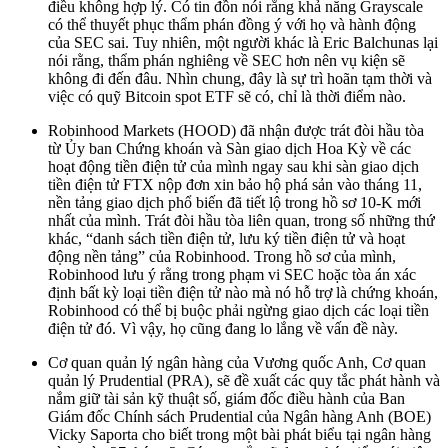
điều không hợp lý. Có tin đồn nói rằng khả năng Grayscale
có thể thuyết phục thẩm phán đồng ý với họ và hành động
của SEC sai. Tuy nhiên, một người khác là Eric Balchunas lại
nói rằng, thẩm phán nghiêng về SEC hơn nên vụ kiện sẽ
không đi đến đâu. Nhìn chung, đây là sự trì hoãn tạm thời và
việc có quỹ Bitcoin spot ETF sẽ có, chỉ là thời điểm nào.
Robinhood Markets (HOOD) đã nhận được trát đòi hầu tòa
từ Ủy ban Chứng khoán và Sàn giao dịch Hoa Kỳ về các
hoạt động tiền điện tử của mình ngay sau khi sàn giao dịch
tiền điện tử FTX nộp đơn xin bảo hộ phá sản vào tháng 11,
nền tảng giao dịch phổ biến đã tiết lộ trong hồ sơ 10-K mới
nhất của mình. Trát đòi hầu tòa liên quan, trong số những thứ
khác, “danh sách tiền điện tử, lưu ký tiền điện tử và hoạt
động nền tảng” của Robinhood. Trong hồ sơ của mình,
Robinhood lưu ý rằng trong phạm vi SEC hoặc tòa án xác
định bất kỳ loại tiền điện tử nào mà nó hỗ trợ là chứng khoán,
Robinhood có thể bị buộc phải ngừng giao dịch các loại tiền
điện tử đó. Vì vậy, họ cũng đang lo lắng về vấn đề này.
Cơ quan quản lý ngân hàng của Vương quốc Anh, Cơ quan
quản lý Prudential (PRA), sẽ đề xuất các quy tắc phát hành và
nắm giữ tài sản kỹ thuật số, giám đốc điều hành của Ban
Giám đốc Chính sách Prudential của Ngân hàng Anh (BOE)
Vicky Saporta cho biết trong một bài phát biểu tại ngân hàng