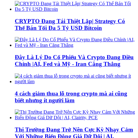
CRYPTO Đang Tái Thiệt Lập| Strategy Có
Thể Bán Tối Đa 5 Tỷ USD Bitcoin
Đây Là Lý Do Cổ Phiếu Và Crypto Đang Điều
Chỉnh |AI, Fed và Mỹ - Iran Căng Thẳng
4 cách giảm thua lỗ trong crypto mà ai cũng
biết nhưng ít người làm
Thị Trường Đang Trở Nên Cực Kỳ Nhạy Cảm
Với Những Biến Động Giá Dữ Dội | AI,