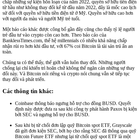
chấp những sự kiện hỗn loạn của năm 2022, quyền sở hữu tiền điện
tử hầu như không thay đổi kể từ đầu năm 2022, đây là mốc cao lịch
sử đối với quyền sở hữu tiền điện tử ở Mỹ. Quyền sở hữu cao hơn
với người da màu và người Mỹ trẻ tuổi.
Một báo cáo khác được công bố gần đây cũng cho thấy tỷ lệ người
trẻ đầu tư vào crypto còn cao hơn. Theo báo cáo của
BanklessTimes.com, thế hệ millennials có nhiều khả năng chấp
nhận rủi ro hơn khi đầu tư, với 67% coi Bitcoin là tài sản trú ẩn an
toàn.
Chúng ta có thể thấy, thế giới vẫn luôn thay đổi. Những người
chống lại chỉ khiến trì hoãn chứ không thể ngăn cản những sự thay
đổi này. Và Bitcoin nói riêng và crypto nói chung vẫn sẽ tiếp tục
thay đổi và phát triển.
Các thông tin khác:
Coinbase thông báo ngưng hỗ trợ cho đồng BUSD. Quyết
định này được đưa ra sau khi công ty phát hành Paxos bị kiện
bởi SEC và ngưng hỗ trợ cho BUSD.
Sau khi bị từ chối đơn lập quỹ Bitcoin spot ETF, Grayscale
đã gửi đơn kiện SEC, bởi họ cho rằng SEC đã thông qua quỹ
Bitcoin Future ETF nhưng lại từ chối quỹ spot ETF là một