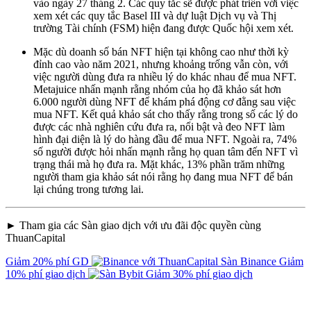
vào ngày 27 tháng 2. Các quy tắc sẽ được phát triển với việc
xem xét các quy tắc Basel III và dự luật Dịch vụ và Thị
trường Tài chính (FSM) hiện đang được Quốc hội xem xét.
Mặc dù doanh số bán NFT hiện tại không cao như thời kỳ
đỉnh cao vào năm 2021, nhưng khoảng trống vẫn còn, với
việc người dùng đưa ra nhiều lý do khác nhau để mua NFT.
Metajuice nhấn mạnh rằng nhóm của họ đã khảo sát hơn
6.000 người dùng NFT để khám phá động cơ đằng sau việc
mua NFT. Kết quả khảo sát cho thấy rằng trong số các lý do
được các nhà nghiên cứu đưa ra, nổi bật và đeo NFT làm
hình đại diện là lý do hàng đầu để mua NFT. Ngoài ra, 74%
số người được hỏi nhấn mạnh rằng họ quan tâm đến NFT vì
trạng thái mà họ đưa ra. Mặt khác, 13% phần trăm những
người tham gia khảo sát nói rằng họ đang mua NFT để bán
lại chúng trong tương lai.
► Tham gia các Sàn giao dịch với ưu đãi độc quyền cùng
ThuanCapital
Giảm 20% phí GD
Sàn Binance
Giảm
10% phí giao dịch
Giảm 30% phí giao dịch