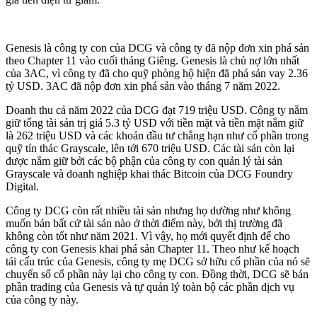
Genesis là công ty con của DCG và công ty đã nộp đơn xin phá sản
theo Chapter 11 vào cuối tháng Giêng. Genesis là chủ nợ lớn nhất
của 3AC, vì công ty đã cho quỹ phòng hộ hiện đã phá sản vay 2.36
tỷ USD. 3AC đã nộp đơn xin phá sản vào tháng 7 năm 2022.
Doanh thu cả năm 2022 của DCG đạt 719 triệu USD. Công ty nắm
giữ tổng tài sản trị giá 5.3 tỷ USD với tiền mặt và tiền mặt nắm giữ
là 262 triệu USD và các khoản đầu tư chẳng hạn như cổ phần trong
quỹ tín thác Grayscale, lên tới 670 triệu USD. Các tài sản còn lại
được nắm giữ bởi các bộ phận của công ty con quản lý tài sản
Grayscale và doanh nghiệp khai thác Bitcoin của DCG Foundry
Digital.
Công ty DCG còn rất nhiều tài sản nhưng họ dường như không
muốn bán bất cứ tài sản nào ở thời điểm này, bởi thị trường đã
không còn tốt như năm 2021. Vì vậy, họ mới quyết định để cho
công ty con Genesis khai phá sản Chapter 11. Theo như kế hoạch
tái cấu trúc của Genesis, công ty mẹ DCG sở hữu cổ phần của nó sẽ
chuyển số cổ phần này lại cho công ty con. Đồng thời, DCG sẽ bán
phần trading của Genesis và tự quản lý toàn bộ các phần dịch vụ
của công ty này.