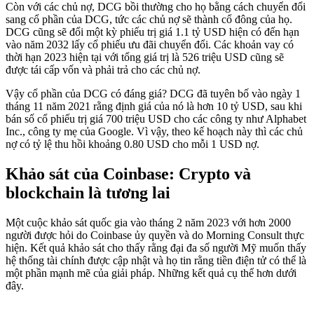
Còn với các chủ nợ, DCG bồi thường cho họ bằng cách chuyển đổi
sang cổ phần của DCG, tức các chủ nợ sẽ thành cổ đông của họ.
DCG cũng sẽ đổi một kỳ phiếu trị giá 1.1 tỷ USD hiện có đến hạn
vào năm 2032 lấy cổ phiếu ưu đãi chuyển đổi. Các khoản vay có
thời hạn 2023 hiện tại với tổng giá trị là 526 triệu USD cũng sẽ
được tái cấp vốn và phải trả cho các chủ nợ.
Vậy cổ phần của DCG có đáng giá? DCG đã tuyên bố vào ngày 1
tháng 11 năm 2021 rằng định giá của nó là hơn 10 tỷ USD, sau khi
bán số cổ phiếu trị giá 700 triệu USD cho các công ty như Alphabet
Inc., công ty mẹ của Google. Vì vậy, theo kế hoạch này thì các chủ
nợ có tỷ lệ thu hồi khoảng 0.80 USD cho mỗi 1 USD nợ.
Khảo sát của Coinbase: Crypto và
blockchain là tương lai
Một cuộc khảo sát quốc gia vào tháng 2 năm 2023 với hơn 2000
người được hỏi do Coinbase ủy quyền và do Morning Consult thực
hiện. Kết quả khảo sát cho thấy rằng đại đa số người Mỹ muốn thấy
hệ thống tài chính được cập nhật và họ tin rằng tiền điện tử có thể là
một phần mạnh mẽ của giải pháp. Những kết quả cụ thể hơn dưới
đây.