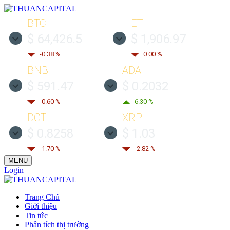
BTC
ETH
$ 64,426.5
$ 1,906.97
-0.38 %
0.00 %
BNB
ADA
$ 591.47
$ 0.2032
-0.60 %
6.30 %
DOT
XRP
$ 0.8258
$ 1.03
-1.70 %
-2.82 %
MENU
Login
Trang Chủ
Giới thiệu
Tin tức
Phân tích thị trường