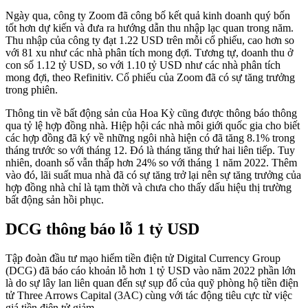
Ngày qua, công ty Zoom đã công bố kết quả kinh doanh quý bốn
tốt hơn dự kiến và đưa ra hướng dẫn thu nhập lạc quan trong năm.
Thu nhập của công ty đạt 1.22 USD trên mỗi cổ phiếu, cao hơn so
với 81 xu như các nhà phân tích mong đợi. Tương tự, doanh thu ở
con số 1.12 tỷ USD, so với 1.10 tỷ USD như các nhà phân tích
mong đợi, theo Refinitiv. Cổ phiếu của Zoom đã có sự tăng trưởng
trong phiên.
Thông tin về bất động sản của Hoa Kỳ cũng được thông báo thông
qua tỷ lệ hợp đồng nhà. Hiệp hội các nhà môi giới quốc gia cho biết
các hợp đồng đã ký về những ngôi nhà hiện có đã tăng 8.1% trong
tháng trước so với tháng 12. Đó là tháng tăng thứ hai liên tiếp. Tuy
nhiên, doanh số vẫn thấp hơn 24% so với tháng 1 năm 2022. Thêm
vào đó, lãi suất mua nhà đã có sự tăng trở lại nên sự tăng trưởng của
hợp đồng nhà chỉ là tạm thời và chưa cho thấy dấu hiệu thị trường
bất động sản hồi phục.
DCG thông báo lỗ 1 tỷ USD
Tập đoàn đầu tư mạo hiểm tiền điện tử Digital Currency Group
(DCG) đã báo cáo khoản lỗ hơn 1 tỷ USD vào năm 2022 phần lớn
là do sự lây lan liên quan đến sự sụp đổ của quỹ phòng hộ tiền điện
tử Three Arrows Capital (3AC) cùng với tác động tiêu cực từ việc
giá tiền điện tử giảm.