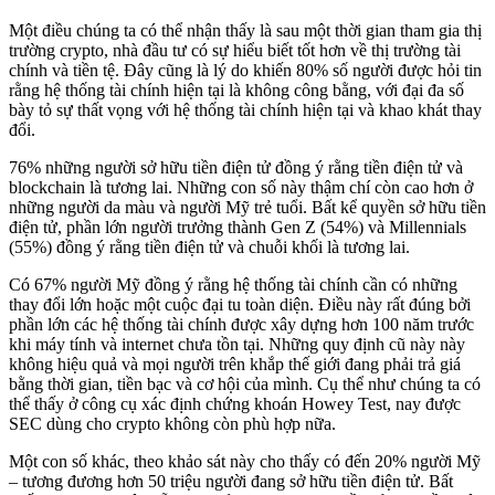
Một điều chúng ta có thể nhận thấy là sau một thời gian tham gia thị
trường crypto, nhà đầu tư có sự hiểu biết tốt hơn về thị trường tài
chính và tiền tệ. Đây cũng là lý do khiến 80% số người được hỏi tin
rằng hệ thống tài chính hiện tại là không công bằng, với đại đa số
bày tỏ sự thất vọng với hệ thống tài chính hiện tại và khao khát thay
đổi.
76% những người sở hữu tiền điện tử đồng ý rằng tiền điện tử và
blockchain là tương lai. Những con số này thậm chí còn cao hơn ở
những người da màu và người Mỹ trẻ tuổi. Bất kể quyền sở hữu tiền
điện tử, phần lớn người trưởng thành Gen Z (54%) và Millennials
(55%) đồng ý rằng tiền điện tử và chuỗi khối là tương lai.
Có 67% người Mỹ đồng ý rằng hệ thống tài chính cần có những
thay đổi lớn hoặc một cuộc đại tu toàn diện. Điều này rất đúng bởi
phần lớn các hệ thống tài chính được xây dựng hơn 100 năm trước
khi máy tính và internet chưa tồn tại. Những quy định cũ này này
không hiệu quả và mọi người trên khắp thế giới đang phải trả giá
bằng thời gian, tiền bạc và cơ hội của mình. Cụ thể như chúng ta có
thể thấy ở công cụ xác định chứng khoán Howey Test, nay được
SEC dùng cho crypto không còn phù hợp nữa.
Một con số khác, theo khảo sát này cho thấy có đến 20% người Mỹ
– tương đương hơn 50 triệu người đang sở hữu tiền điện tử. Bất