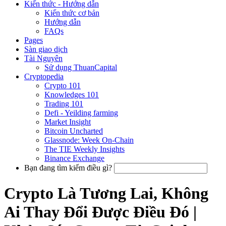
Kiến thức - Hướng dẫn
Kiến thức cơ bản
Hướng dẫn
FAQs
Pages
Sàn giao dịch
Tài Nguyên
Sử dụng ThuanCapital
Cryptopedia
Crypto 101
Knowledges 101
Trading 101
Defi - Yeilding farming
Market Insight
Bitcoin Uncharted
Glassnode: Week On-Chain
The TIE Weekly Insights
Binance Exchange
Bạn đang tìm kiếm điều gì?
Crypto Là Tương Lai, Không
Ai Thay Đổi Được Điều Đó |