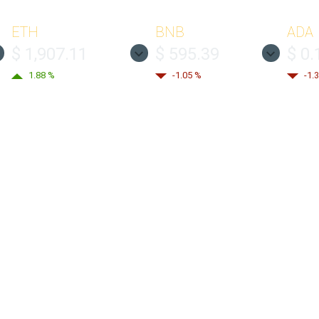
ETH
BNB
ADA
$ 1,907.11
$ 595.39
$ 0.
1.88 %
-1.05 %
-1.