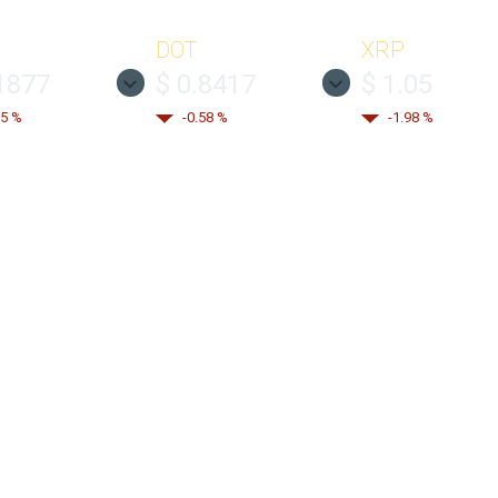
DOT
XRP
1877
$ 0.8417
$ 1.05
35 %
-0.58 %
-1.98 %