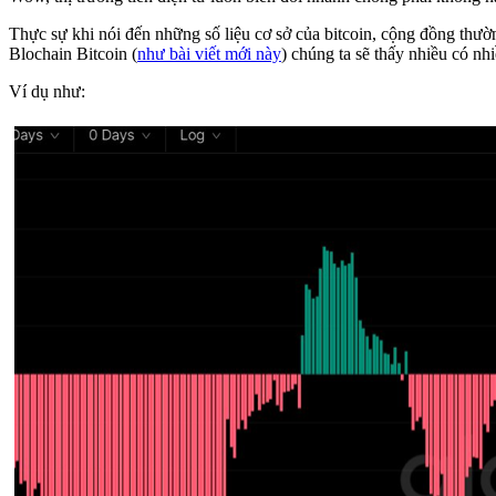
Thực sự khi nói đến những số liệu cơ sở của bitcoin, cộng đồng thườn
Blochain Bitcoin (
như bài viết mới này
) chúng ta sẽ thấy nhiều có n
Ví dụ như: