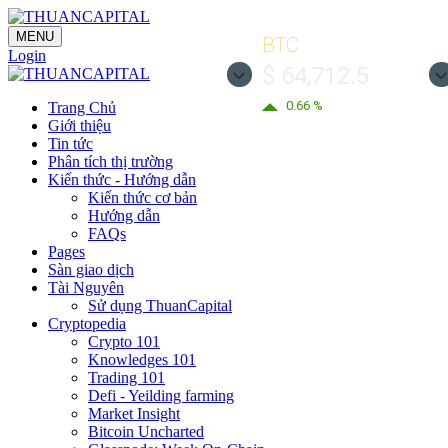
MENU
BTC
Login
$ 64,712.5
0.66 %
Trang Chủ
Giới thiệu
Tin tức
Phân tích thị trường
Kiến thức - Hướng dẫn
Kiến thức cơ bản
Hướng dẫn
FAQs
Pages
Sàn giao dịch
Tài Nguyên
Sử dụng ThuanCapital
Cryptopedia
Crypto 101
Knowledges 101
Trading 101
Defi - Yeilding farming
Market Insight
Bitcoin Uncharted