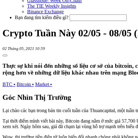
Glassnode: Week On-Chain
The TIE Weekly Insights
Binance Exchange
Bạn đang tìm kiếm điều gì?
Crypto Tuần Này 02/05 - 08/05 
02 Tháng 05, 2021 10:59
Thực sự khi nói đến những số liệu cơ sở của bitcoin, 
rộng hơn về những dữ liệu khác nhau trên mạng Bloch
BTC
•
Bitcoin
•
Market
•
Góc Nhìn Thị Trường
Lại chào các bạn trong bản tin cuối tuần của Thuancapital, một tuần
Tại thời điểm mình viết bài này, Bitcoin đang nằm ở mức giá 57,700 US
xem xét. Ngày hôm sau, giá đã chạm lại vùng hỗ trợ mạnh trên biểu đ
Wow, thị trường tiền điện tử luôn biến đổi nhanh chóng phải không n