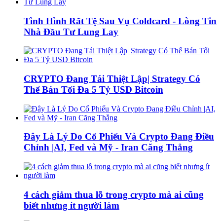
Tình Hình Rất Tệ Sau Vụ Coldcard - Lòng Tin
Nhà Đầu Tư Lung Lay
CRYPTO Đang Tái Thiệt Lập| Strategy Có
Thể Bán Tối Đa 5 Tỷ USD Bitcoin
Đây Là Lý Do Cổ Phiếu Và Crypto Đang Điều
Chỉnh |AI, Fed và Mỹ - Iran Căng Thẳng
4 cách giảm thua lỗ trong crypto mà ai cũng
biết nhưng ít người làm