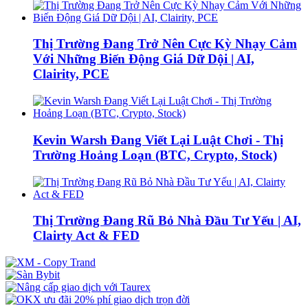
Thị Trường Đang Trở Nên Cực Kỳ Nhạy Cảm
Với Những Biến Động Giá Dữ Dội | AI,
Clairity, PCE
Kevin Warsh Đang Viết Lại Luật Chơi - Thị
Trường Hoảng Loạn (BTC, Crypto, Stock)
Thị Trường Đang Rũ Bỏ Nhà Đầu Tư Yếu | AI,
Clairty Act & FED