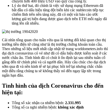
chuyển hơn 400 triệu USD vào quỹ của công ty.
Lý do thứ hai, đó chính là việc sử dụng mạng Ethereum đã
bắt đầu có dấu hiệu tăng đột biến khi các stablecoin tiếp tục
chiếm lĩnh trên nền tảng này, đã có một vài báo cáo ước
lượng giá trị hiện đang được giao dịch trên ETH mỗi ngày đã
tăng lên rất nhiều.
Cái nhìn tổng quan cho tuần vừa qua là tương đối khả quan cho thị
trường tiền điện tử cũng như là thị trường chứng khoán toàn cầu.
Theo những số liệu mới nhất cập nhật từ trang worldometers.info thì
đại dịch coronavirus có vẻ như đã có dấu hiệu được kiểm soát ở các
nước châu âu. Tình hình đã có chút ít ổn định lại sau nhiều tuần cố
gắng đến từ chính phủ và cả người dân. Hãy cầu chúc cho đại dịch
sớm qua đi và nền kinh tế sẽ lại phục hồi trở lại nhưng chắc chắn
một điều rằng chúng ta sẽ không thấy nó đến ngay lập tức trong
ngắn hạn đâu.
Tình hình của dịch Coronavirus cho đến
hiện tại:
Tổng số xác nhận ca nhiễm bệnh:
2.331.995
Tổng số ca nghi nhiễm bệnh:
không xác định