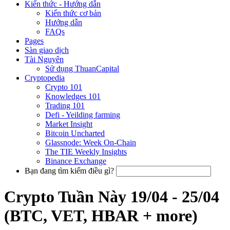
Kiến thức - Hướng dẫn
Kiến thức cơ bản
Hướng dẫn
FAQs
Pages
Sàn giao dịch
Tài Nguyên
Sử dụng ThuanCapital
Cryptopedia
Crypto 101
Knowledges 101
Trading 101
Defi - Yeilding farming
Market Insight
Bitcoin Uncharted
Glassnode: Week On-Chain
The TIE Weekly Insights
Binance Exchange
Bạn đang tìm kiếm điều gì?
Crypto Tuần Này 19/04 - 25/04
(BTC, VET, HBAR + more)