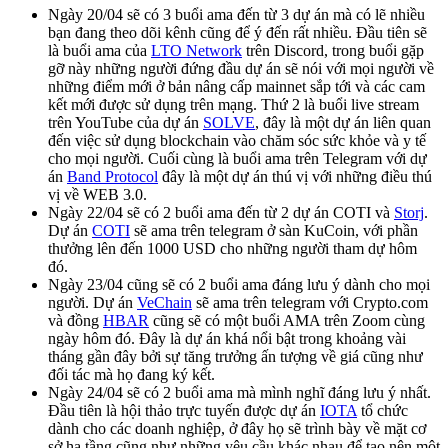
Ngày 20/04 sẽ có 3 buổi ama đến từ 3 dự án mà có lẽ nhiều
bạn đang theo dõi kênh cũng để ý đến rất nhiều. Đầu tiên sẽ
là buổi ama của
LTO Network
trên Discord, trong buổi gặp
gỡ này những người đứng đầu dự án sẽ nói với mọi người về
những điểm mới ở bản nâng cấp mainnet sắp tới và các cam
kết mới được sử dụng trên mạng. Thứ 2 là buổi live stream
trên YouTube của dự án
SOLVE
, đây là một dự án liên quan
đến việc sử dụng blockchain vào chăm sóc sức khỏe và y tế
cho mọi người. Cuối cùng là buổi ama trên Telegram với dự
án
Band Protocol
đây là một dự án thú vị với những điều thú
vị về WEB 3.0.
Ngày 22/04 sẽ có 2 buổi ama đến từ 2 dự án COTI và
Storj
.
Dự án
COTI
sẽ ama trên telegram ở sàn KuCoin, với phần
thưởng lên đến 1000 USD cho những người tham dự hôm
đó.
Ngày 23/04 cũng sẽ có 2 buổi ama đáng lưu ý dành cho mọi
người. Dự án
VeChain
sẽ ama trên telegram với Crypto.com
và đồng
HBAR
cũng sẽ có một buổi AMA trên Zoom cùng
ngày hôm đó. Đây là dự án khá nổi bật trong khoảng vài
tháng gần đây bởi sự tăng trưởng ấn tượng về giá cũng như
đối tác mà họ đang ký kết.
Ngày 24/04 sẽ có 2 buổi ama mà mình nghĩ đáng lưu ý nhất.
Đầu tiên là hội thảo trực tuyến được dự án
IOTA
tổ chức
dành cho các doanh nghiệp, ở đây họ sẽ trình bày về mặt cơ
sở hạ tầng cũng như những yêu cầu khác nhau để tạo nên một