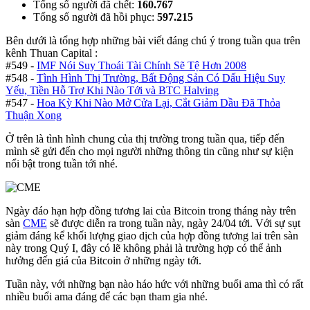
Tổng số người đã chết:
160.767
Tổng số người đã hồi phục:
597.215
Bên dưới là tổng hợp những bài viết đáng chú ý trong tuần qua trên
kênh Thuan Capital :
#549 -
IMF Nói Suy Thoái Tài Chính Sẽ Tệ Hơn 2008
#548 -
Tình Hình Thị Trường, Bất Động Sản Có Dấu Hiệu Suy
Yếu, Tiền Hỗ Trợ Khi Nào Tới và BTC Halving
#547 -
Hoa Kỳ Khi Nào Mở Cửa Lại, Cắt Giảm Dầu Đã Thỏa
Thuận Xong
Ở trên là tình hình chung của thị trường trong tuần qua, tiếp đến
mình sẽ gửi đến cho mọi người những thông tin cũng như sự kiện
nổi bật trong tuần tới nhé.
Ngày đáo hạn hợp đồng tương lai của Bitcoin trong tháng này trên
sàn
CME
sẽ được diễn ra trong tuần này, ngày 24/04 tới. Với sự sụt
giảm đáng kể khối lượng giao dịch của hợp đồng tương lai trên sàn
này trong Quý I, đây có lẽ không phải là trường hợp có thể ảnh
hưởng đến giá của Bitcoin ở những ngày tới.
Tuần này, với những bạn nào háo hức với những buổi ama thì có rất
nhiều buổi ama đáng để các bạn tham gia nhé.