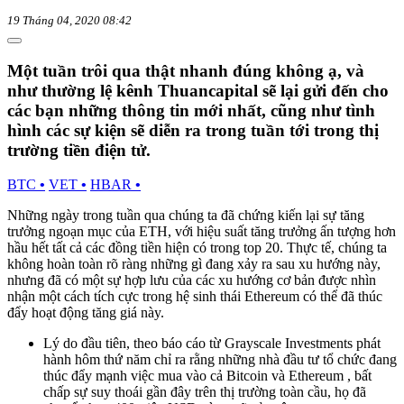
19 Tháng 04, 2020 08:42
Một tuần trôi qua thật nhanh đúng không ạ, và
như thường lệ kênh Thuancapital sẽ lại gửi đến cho
các bạn những thông tin mới nhất, cũng như tình
hình các sự kiện sẽ diễn ra trong tuần tới trong thị
trường tiền điện tử.
BTC
•
VET
•
HBAR
•
Những ngày trong tuần qua chúng ta đã chứng kiến lại sự tăng
trưởng ngoạn mục của ETH, với hiệu suất tăng trưởng ấn tượng hơn
hầu hết tất cả các đồng tiền hiện có trong top 20. Thực tế, chúng ta
không hoàn toàn rõ ràng những gì đang xảy ra sau xu hướng này,
nhưng đã có một sự hợp lưu của các xu hướng cơ bản được nhìn
nhận một cách tích cực trong hệ sinh thái Ethereum có thể đã thúc
đẩy hoạt động tăng giá này.
Lý do đầu tiên, theo báo cáo từ Grayscale Investments phát
hành hôm thứ năm chỉ ra rằng những nhà đầu tư tổ chức đang
thúc đẩy mạnh việc mua vào cả Bitcoin và Ethereum , bất
chấp sự suy thoái gần đây trên thị trường toàn cầu, họ đã