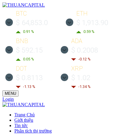
BTC
ETH
$ 64,853.0
$ 1,913.90
0.91 %
0.59 %
BNB
ADA
$ 592.15
$ 0.2008
0.05 %
-0.12 %
DOT
XRP
$ 0.8113
$ 1.02
-1.13 %
-1.34 %
MENU
Login
Trang Chủ
Giới thiệu
Tin tức
Phân tích thị trường