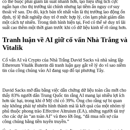
có thể buộc phải giảm lãi suất nhanh hơn, tạo hiệu ứng tích cực
ngắn hạn cho thị trường tài chính nhưng lại tiềm ẩn nguy cơ suy
thoái về sau. Do đó, kịch bản tốt nhất vẫn là thị trường lao động ổn
định, tỷ lệ thất nghiệp duy trì ở mức hợp lý, còn lạm phát giảm dần
một cách tự nhiên. Trong tình hình hiện tại, Fed có thể sẽ duy trì lãi
suất cao thêm một thời gian trước khi có dữ liệu kinh tế rõ ràng hơn.
Tranh luận về AI giữ cố vấn Nhà Trắng và
Vitalik
Cố vấn AI và Crypto của Nhà Trắng David Sacks và nhà sáng lập
Ethereum Vitalik Buterin đã tranh luận gay gắt về lý do vì sao niềm
tin của công chúng vào AI đang sụp đổ tại phương Tây.
David Sacks mở đầu bằng việc dẫn chứng dữ liệu toàn cầu mới cho
thấy 83% người dân Trung Quốc tin rằng AI mang lại nhiều lợi ích
hơn tác hại, trong khi ở Mỹ chỉ có 39%. Ông cho rằng sự bi quan
này không phải tự nhiên hình thành mà là kết quả của một nhóm tỷ
phú thuộc phong trào Effective Altruism (EA), những người tài trợ
cho các dự án “an toàn AI” và theo lời ông, “đã mua nỗi sợ của
công chúng bằng tiền tuyên truyền.”