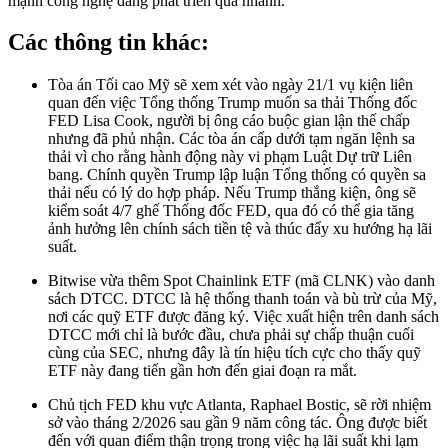
mạnh công nghệ đang phát triển quá nhanh.
Các thông tin khác:
Tòa án Tối cao Mỹ sẽ xem xét vào ngày 21/1 vụ kiện liên
quan đến việc Tổng thống Trump muốn sa thải Thống đốc
FED Lisa Cook, người bị ông cáo buộc gian lận thế chấp
nhưng đã phủ nhận. Các tòa án cấp dưới tạm ngăn lệnh sa
thải vì cho rằng hành động này vi phạm Luật Dự trữ Liên
bang. Chính quyền Trump lập luận Tổng thống có quyền sa
thải nếu có lý do hợp pháp. Nếu Trump thắng kiện, ông sẽ
kiểm soát 4/7 ghế Thống đốc FED, qua đó có thể gia tăng
ảnh hưởng lên chính sách tiền tệ và thúc đẩy xu hướng hạ lãi
suất.
Bitwise vừa thêm Spot Chainlink ETF (mã CLNK) vào danh
sách DTCC. DTCC là hệ thống thanh toán và bù trừ của Mỹ,
nơi các quỹ ETF được đăng ký. Việc xuất hiện trên danh sách
DTCC mới chỉ là bước đầu, chưa phải sự chấp thuận cuối
cùng của SEC, nhưng đây là tín hiệu tích cực cho thấy quỹ
ETF này đang tiến gần hơn đến giai đoạn ra mắt.
Chủ tịch FED khu vực Atlanta, Raphael Bostic, sẽ rời nhiệm
sở vào tháng 2/2026 sau gần 9 năm công tác. Ông được biết
đến với quan điểm thận trọng trong việc hạ lãi suất khi lạm