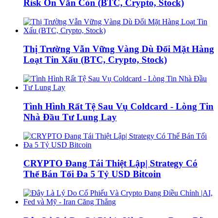
Risk On Vẫn Còn (BTC, Crypto, Stock)
Thị Trường Vẫn Vững Vàng Dù Đối Mặt Hàng
Loạt Tin Xấu (BTC, Crypto, Stock)
Tình Hình Rất Tệ Sau Vụ Coldcard - Lòng Tin
Nhà Đầu Tư Lung Lay
CRYPTO Đang Tái Thiệt Lập| Strategy Có
Thể Bán Tối Đa 5 Tỷ USD Bitcoin