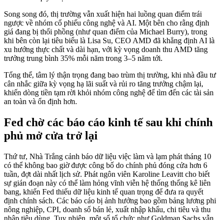
Song song đó, thị trường vẫn xuất hiện hai luồng quan điểm trái
ngược về nhóm cổ phiếu công nghệ và AI. Một bên cho rằng định
giá đang bị thổi phồng (như quan điểm của Michael Burry), trong
khi bên còn lại tiêu biểu là Lisa Su, CEO AMD đã khẳng định AI là
xu hướng thực chất và dài hạn, với kỳ vọng doanh thu AMD tăng
trưởng trung bình 35% mỗi năm trong 3–5 năm tới.
Tổng thể, tâm lý thận trọng đang bao trùm thị trường, khi nhà đầu tư
cân nhắc giữa kỳ vọng hạ lãi suất và rủi ro tăng trưởng chậm lại,
khiến dòng tiền tạm rời khỏi nhóm công nghệ để tìm đến các tài sản
an toàn và ổn định hơn.
Fed chờ các báo cáo kinh tế sau khi chính
phủ mở cửa trở lại
Thứ tư, Nhà Trắng cảnh báo dữ liệu việc làm và lạm phát tháng 10
có thể không bao giờ được công bố do chính phủ đóng cửa hơn 6
tuần, đợt dài nhất lịch sử. Phát ngôn viên Karoline Leavitt cho biết
sự gián đoạn này có thể làm hỏng vĩnh viễn hệ thống thống kê liên
bang, khiến Fed thiếu dữ liệu kinh tế quan trọng để đưa ra quyết
định chính sách. Các báo cáo bị ảnh hưởng bao gồm bảng lương phi
nông nghiệp, CPI, doanh số bán lẻ, xuất nhập khẩu, chi tiêu và thu
nhập tiêu dùng. Tuy nhiên, một số tổ chức như Goldman Sachs vẫn