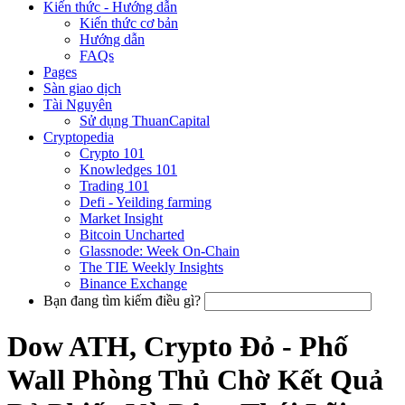
Kiến thức - Hướng dẫn
Kiến thức cơ bản
Hướng dẫn
FAQs
Pages
Sàn giao dịch
Tài Nguyên
Sử dụng ThuanCapital
Cryptopedia
Crypto 101
Knowledges 101
Trading 101
Defi - Yeilding farming
Market Insight
Bitcoin Uncharted
Glassnode: Week On-Chain
The TIE Weekly Insights
Binance Exchange
Bạn đang tìm kiếm điều gì?
Dow ATH, Crypto Đỏ - Phố
Wall Phòng Thủ Chờ Kết Quả