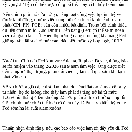
kỳ vọng dữ liệu có thể được công bố trễ, thay vì bị hủy hoàn toàn.
Nếu chính phủ mở cửa trở lại, hàng loạt công việc bị đình trệ sẽ
được khởi động, nhưng việc công bố các chỉ số kinh tế như lạm
phát (CPI, PPI, PCE) vẫn còn nhiều bất định. Trong bối cảnh thiếu
dữ liệu chính thức, Cục Dự trữ Liên bang (Fed) có thể sẽ trì hoãn
việc cắt giảm lãi suất. Hiện thị trường đang cho rằng khả năng Fed
giữ nguyên lãi suất ở mức cao, đặc biệt trước kỳ họp ngày 10/12.
Ngoài ra, Chủ tịch Fed khu vực Atlanta, Raphael Bostic, thông báo
sẽ rời nhiệm vào tháng 2/2026 sau 9 năm làm việc. Ông được biết
đến là người thận trọng, phản đối việc hạ lãi suất quá sớm khi lạm
phát vẫn cao.
Về xu hướng giá cả, chỉ số lạm phát do TrueFlation là một công ty
tư nhân, họ đo lường cho thấy lạm phát đã tăng trở lại từ mức
1.22% hồi tháng 4 lên khoảng 2.55%, phản ánh xu hướng tăng dù
CPI chính thức chưa thể hiện rõ điều này. Điều này khiến kỳ vọng
Fed sớm hạ lãi suất giảm xuống.
Thuận nhận định rằng, nếu các báo cáo việc làm tới đây yếu đi, Fed