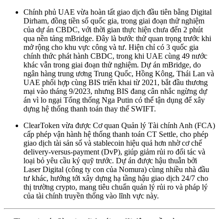
Chính phủ UAE vừa hoàn tất giao dịch đầu tiên bằng Digital
Dirham, đồng tiền số quốc gia, trong giai đoạn thử nghiệm
của dự án CBDC, với thời gian thực hiện chưa đến 2 phút
qua nền tảng mBridge. Đây là bước thử quan trọng trước khi
mở rộng cho khu vực công và tư. Hiện chỉ có 3 quốc gia
chính thức phát hành CBDC, trong khi UAE cùng 49 nước
khác vẫn trong giai đoạn thử nghiệm. Dự án mBridge, do
ngân hàng trung ương Trung Quốc, Hồng Kông, Thái Lan và
UAE phối hợp cùng BIS triển khai từ 2021, bắt đầu thương
mại vào tháng 9/2023, nhưng BIS đang cân nhắc ngừng dự
án vì lo ngại Tổng thống Nga Putin có thể tận dụng để xây
dựng hệ thống thanh toán thay thế SWIFT.
ClearToken vừa được Cơ quan Quản lý Tài chính Anh (FCA)
cấp phép vận hành hệ thống thanh toán CT Settle, cho phép
giao dịch tài sản số và stablecoin hiệu quả hơn nhờ cơ chế
delivery-versus-payment (DvP), giúp giảm rủi ro đối tác và
loại bỏ yêu cầu ký quỹ trước. Dự án được hậu thuẫn bởi
Laser Digital (công ty con của Nomura) cùng nhiều nhà đầu
tư khác, hướng tới xây dựng hạ tầng hậu giao dịch 24/7 cho
thị trường crypto, mang tiêu chuẩn quản lý rủi ro và pháp lý
của tài chính truyền thống vào lĩnh vực này.