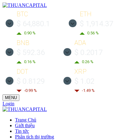
BTC
ETH
$ 64,880.1
$ 1,914.37
0.90 %
0.56 %
BNB
ADA
$ 592.36
$ 0.2017
0.16 %
0.26 %
DOT
XRP
$ 0.8129
$ 1.02
-0.99 %
-1.49 %
MENU
Login
Trang Chủ
Giới thiệu
Tin tức
Phân tích thị trường