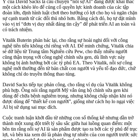
Ý của David Sacks là câu chuyện “nỗi sợ AI” đang được khai thác
một cách khéo léo để củng cố quyền lực kinh doanh của các tập
đoàn lớn, định hình luật chơi theo hướng có lợi cho họ và ngăn chặn
sự cạnh tranh từ các đối thủ nhỏ hơn. Bằng cách đó, họ tự đặt mình
vào vị trí “đơn vị duy nhất đáng tin cậy” để phát triển AI an toàn và
có trách nhiệm.
Vitalik Buterin phản bác lại, cho rằng sự hoài nghi đối với công
nghệ tiên tiến không chỉ riêng với AI. Để minh chứng, Vitalik chia
sẻ dữ liệu từ Trung tâm Nghiên cứu Pew, cho thấy nhiều người
cũng thận trọng với công nghệ chỉnh sửa gen, dù lĩnh vực này
không bị ảnh hưởng bởi các tỷ phú EA. Theo Vitalik, nỗi sợ công
nghệ mới thường đến từ bản chất con người và yếu tố đạo đức, chứ
không chỉ do truyền thông thao túng.
David Sacks tiếp tục phản công, cho rằng ví dụ của Vitalik không
phù hợp. Ông nói rằng người Mỹ vẫn ủng hộ chỉnh sửa gen khi
dùng để chữa bệnh nghiêm trọng, nhưng không chấp nhận khi nó
được dùng để “thiết kế con người”, giống như cách họ lo ngại việc
AI bị sử dụng sai mục đích.
Cuộc tranh luận khởi đầu từ những con số thống kê nhưng dần trở
thành một xung đột triết lý sâu sắc giữa hai luồng quan điểm: một
bên tin rằng nỗi sợ AI là sản phẩm được tạo ra bởi các tỷ phú để trục
lợi, và bên kia xem đó là phản ứng tự nhiên của con người trước sức