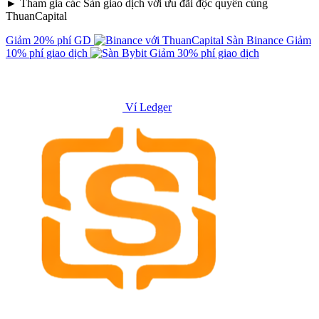
► Tham gia các Sàn giao dịch với ưu đãi độc quyền cùng
ThuanCapital
Giảm 20% phí GD
Sàn Binance
Giảm
10% phí giao dịch
Giảm 30% phí giao dịch
Ví Ledger