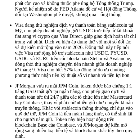
phát còn cao và không thuộc phe ủng hộ Tổng thống Trump.
Người kế nhiệm sẽ do FED Atlanta đề cử và Hội đồng Thống
đốc tại Washington phê duyệt, không qua Tổng thống.
Visa đang thử nghiệm dịch vụ thanh toán bằng stablecoin tại
Mỹ, cho phép doanh nghiệp gửi USDC trực tiếp từ tài khoản
fiat sang ví crypto qua Visa Direct, giúp giao dịch hoàn tất chỉ
trong vài phút. Dịch vụ hiện áp dụng thử với một số đối tác
và dự kiến mở rộng vào năm 2026. Động thái này tiếp nối
việc Visa mở rộng hỗ trợ stablecoin như USDC, PYUSD,
USDG và EURC trên các blockchain Stellar và Avalanche,
đồng thời thử nghiệm chuyển tiền nhanh giữa doanh nghiệp
từ tháng 9. Visa cho biết 57% lao động tự do ưa chuộng
phương thức nhận tiền kỹ thuật số vì nhanh và tiện lợi hơn.
JPMorgan vừa ra mắt JPM Coin, token được bảo chứng 1:1
bằng USD thật gửi tại ngân hàng, cho phép giao dịch và
thanh toán tức thì 24/7 giữa các tổ chức lớn như Mastercard
hay Coinbase, thay vì phải chờ nhiều giờ như chuyển khoản
truyền thống. Khác với stablecoin thông thường chỉ dựa vào
quỹ dự trữ, JPM Coin là tiền ngân hàng thực, có thể sinh lãi
cho người nắm giữ. Token này hiện hoạt động trên
blockchain Base của Coinbase, và JPMorgan dự kiến mở
rộng sang nhiều loại tiền tệ và blockchain khác tùy theo quy
định.