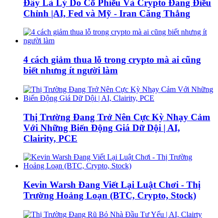
Đây Là Lý Do Cổ Phiếu Và Crypto Đang Điều
Chỉnh |AI, Fed và Mỹ - Iran Căng Thẳng
4 cách giảm thua lỗ trong crypto mà ai cũng
biết nhưng ít người làm
Thị Trường Đang Trở Nên Cực Kỳ Nhạy Cảm
Với Những Biến Động Giá Dữ Dội | AI,
Clairity, PCE
Kevin Warsh Đang Viết Lại Luật Chơi - Thị
Trường Hoảng Loạn (BTC, Crypto, Stock)