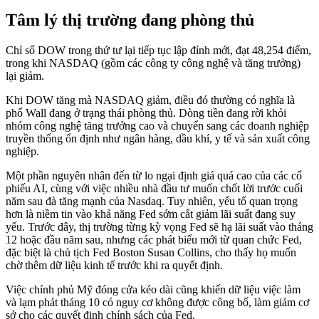
Tâm lý thị trường đang phòng thủ
Chỉ số DOW trong thứ tư lại tiếp tục lập đỉnh mới, đạt 48,254 điểm,
trong khi NASDAQ (gồm các công ty công nghệ và tăng trưởng)
lại giảm.
Khi DOW tăng mà NASDAQ giảm, điều đó thường có nghĩa là
phố Wall đang ở trạng thái phòng thủ. Dòng tiền đang rời khỏi
nhóm công nghệ tăng trưởng cao và chuyển sang các doanh nghiệp
truyền thống ổn định như ngân hàng, dầu khí, y tế và sản xuất công
nghiệp.
Một phần nguyên nhân đến từ lo ngại định giá quá cao của các cổ
phiếu AI, cùng với việc nhiều nhà đầu tư muốn chốt lời trước cuối
năm sau đà tăng mạnh của Nasdaq. Tuy nhiên, yếu tố quan trọng
hơn là niềm tin vào khả năng Fed sớm cắt giảm lãi suất đang suy
yếu. Trước đây, thị trường từng kỳ vọng Fed sẽ hạ lãi suất vào tháng
12 hoặc đầu năm sau, nhưng các phát biểu mới từ quan chức Fed,
đặc biệt là chủ tịch Fed Boston Susan Collins, cho thấy họ muốn
chờ thêm dữ liệu kinh tế trước khi ra quyết định.
Việc chính phủ Mỹ đóng cửa kéo dài cũng khiến dữ liệu việc làm
và lạm phát tháng 10 có nguy cơ không được công bố, làm giảm cơ
sở cho các quyết định chính sách của Fed.