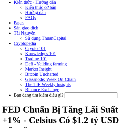
Kiến thức - Hướng dẫn
Kiến thức cơ bản
Hướng dẫn
FAQs
Pages
Sàn giao dịch
Tài Nguyên
Sử dụng ThuanCapital
Cryptopedia
Crypto 101
Knowledges 101
Trading 101
Defi - Yeilding farming
Market Insight
Bitcoin Uncharted
Glassnode: Week On-Chain
The TIE Weekly Insights
Binance Exchange
Bạn đang tìm kiếm điều gì?
FED Chuẩn Bị Tăng Lãi Suất
+1% - Celsius Có $1.2 tỷ USD