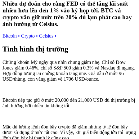
Nhiều dự đoán cho rằng FED có thể tăng lãi suất
nhiều hơn lên đến 1% vào kỳ họp tới. BTC và
crypto vẫn giữ mức trên 20% dù lạm phát cao hay
ảnh hưởng từ Celsius.
Bitcoin
•
Crypto
•
Celsius
•
Tình hình thị trường
Chứng khoán Mỹ ngày qua nhìn chung giảm nhẹ. Chỉ số Dow
Jones giảm 0.46%, chỉ số S&P 500 giảm 0.3% và Nasdaq đi ngang.
Hợp đồng tương lai chứng khoán tăng nhẹ. Giá dầu ở mức 96
USD/thùng, còn vàng giảm về 1706 USD/ounce.
Bitcoin tiếp tục giữ ở mức 20,000 đến 21,000 USD dù thị trường bị
ảnh hưởng bởi nhiều tin không tốt.
Mặc dù lượng lệnh đòn bẩy crypto đã giảm nhưng tỷ lệ đòn bẩy
được sử dụng ở mức rất cao. Vì vậy, khi giá biến động lớn thì lượng
lệnh đòn bẩy bị thanh lý cũng cao.