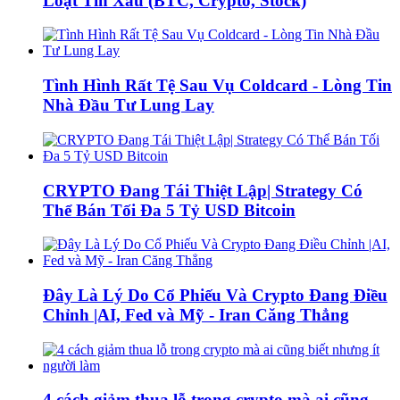
Loạt Tin Xấu (BTC, Crypto, Stock)
Tình Hình Rất Tệ Sau Vụ Coldcard - Lòng Tin
Nhà Đầu Tư Lung Lay
CRYPTO Đang Tái Thiệt Lập| Strategy Có
Thể Bán Tối Đa 5 Tỷ USD Bitcoin
Đây Là Lý Do Cổ Phiếu Và Crypto Đang Điều
Chỉnh |AI, Fed và Mỹ - Iran Căng Thẳng
4 cách giảm thua lỗ trong crypto mà ai cũng