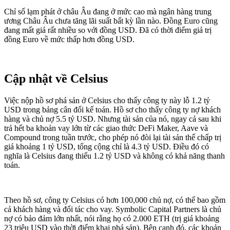
Chỉ số lạm phát ở châu Âu đang ở mức cao mà ngân hàng trung
ương Châu Âu chưa tăng lãi suất bất kỳ lần nào. Đồng Euro cũng
đang mất giá rất nhiều so với đồng USD. Đã có thời điểm giá trị
đồng Euro về mức thấp hơn đồng USD.
Cập nhật về Celsius
Việc nộp hồ sơ phá sản ở Celsius cho thấy công ty này lỗ 1.2 tỷ
USD trong bảng cân đối kế toán. Hồ sơ cho thấy công ty nợ khách
hàng và chủ nợ 5.5 tỷ USD. Nhưng tài sản của nó, ngay cả sau khi
trả hết ba khoản vay lớn từ các giao thức DeFi Maker, Aave và
Compound trong tuần trước, cho phép nó đòi lại tài sản thế chấp trị
giá khoảng 1 tỷ USD, tổng cộng chỉ là 4.3 tỷ USD. Điều đó có
nghĩa là Celsius đang thiếu 1.2 tỷ USD và không có khả năng thanh
toán.
Theo hồ sơ, công ty Celsius có hơn 100,000 chủ nợ, có thể bao gồm
cả khách hàng và đối tác cho vay. Symbolic Capital Partners là chủ
nợ có bảo đảm lớn nhất, nói rằng họ có 2.000 ETH (trị giá khoảng
23 triệu USD vào thời điểm khai phá sản). Bên cạnh đó, các khoản