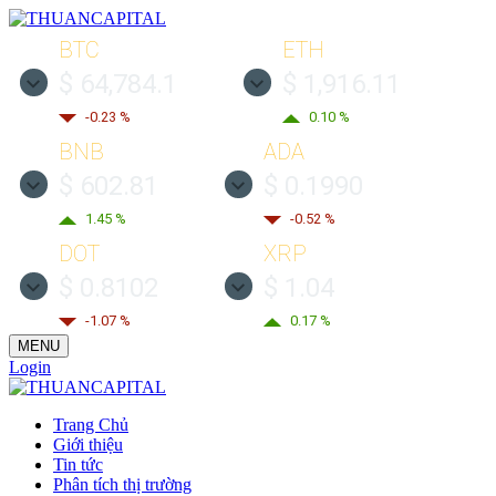
BTC
ETH
$ 64,784.1
$ 1,916.11
-0.23 %
0.10 %
BNB
ADA
$ 602.81
$ 0.1990
1.45 %
-0.52 %
DOT
XRP
$ 0.8102
$ 1.04
-1.07 %
0.17 %
MENU
Login
Trang Chủ
Giới thiệu
Tin tức
Phân tích thị trường