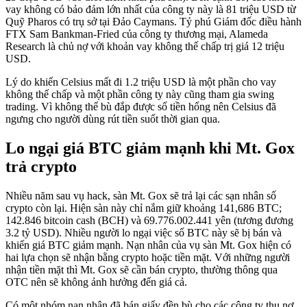
vay không có bảo đảm lớn nhất của công ty này là 81 triệu USD từ
Quỹ Pharos có trụ sở tại Đảo Caymans. Tỷ phú Giám đốc điều hành
FTX Sam Bankman-Fried của công ty thương mại, Alameda
Research là chủ nợ với khoản vay không thế chấp trị giá 12 triệu
USD.
Lý do khiến Celsius mất đi 1.2 triệu USD là một phần cho vay
không thế chấp và một phần công ty này cũng tham gia swing
trading. Vì không thể bù đắp được số tiền hổng nên Celsius đã
ngưng cho người dùng rút tiền suốt thời gian qua.
Lo ngại giá BTC giảm mạnh khi Mt. Gox
trả crypto
Nhiều năm sau vụ hack, sàn Mt. Gox sẽ trả lại các sạn nhân số
crypto còn lại. Hiện sàn này chỉ nắm giữ khoảng 141,686 BTC;
142.846 bitcoin cash (BCH) và 69.776.002.441 yên (tương đương
3.2 tỷ USD). Nhiều người lo ngại việc số BTC này sẽ bị bán và
khiến giá BTC giảm mạnh. Nạn nhân của vụ sàn Mt. Gox hiện có
hai lựa chọn sẽ nhận bằng crypto hoặc tiền mặt. Với những người
nhận tiền mặt thì Mt. Gox sẽ cần bán crypto, thường thông qua
OTC nên sẽ không ảnh hưởng đến giá cả.
Có một nhóm nạn nhân đã bán giấy đền bù cho các công ty thu nợ