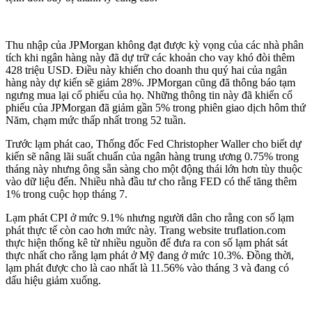
Thu nhập của JPMorgan không đạt được kỳ vọng của các nhà phân
tích khi ngân hàng này đã dự trữ các khoản cho vay khó đòi thêm
428 triệu USD. Điều này khiến cho doanh thu quý hai của ngân
hàng này dự kiến sẽ giảm 28%. JPMorgan cũng đã thông báo tạm
ngưng mua lại cổ phiếu của họ. Những thông tin này đã khiến cổ
phiếu của JPMorgan đã giảm gần 5% trong phiên giao dịch hôm thứ
Năm, chạm mức thấp nhất trong 52 tuần.
Trước lạm phát cao, Thống đốc Fed Christopher Waller cho biết dự
kiến ​​sẽ nâng lãi suất chuẩn của ngân hàng trung ương 0.75% trong
tháng này nhưng ông sẵn sàng cho một động thái lớn hơn tùy thuộc
vào dữ liệu đến. Nhiều nhà đầu tư cho rằng FED có thể tăng thêm
1% trong cuộc họp tháng 7.
Lạm phát CPI ở mức 9.1% nhưng người dân cho rằng con số lạm
phát thực tế còn cao hơn mức này. Trang website truflation.com
thực hiện thống kê từ nhiều nguồn để đưa ra con số lạm phát sát
thực nhất cho rằng lạm phát ở Mỹ đang ở mức 10.3%. Đồng thời,
lạm phát được cho là cao nhất là 11.56% vào tháng 3 và đang có
dấu hiệu giảm xuống.