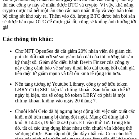
thì các công ty này sẽ nhận được BTC và crypto. Vì vậy, khả năng
crypto được trả hết một lần cho các nạn nhân thấp và việc bán toàn
bộ cũng rất khó xảy ra. Thêm vào đó, lượng BTC được bán bởi sàn
sẽ được bán qua OTC để được giá tốt, cũng sẽ không ảnh hưởng tới
giá.
Các thông tin khác:
Chợ NFT OpenSea đã cắt giảm 20% nhân viên để giảm chi
phí khi đối mặt với sự sụt giảm kéo dài của thị trường tài sản
kỹ thuật số. Giám đốc điều hành Devin Finzer của công ty
này cũng cảnh báo về sự suy thoái kéo dài trong bối cảnh giá
tiền điện tử giảm mạnh và bất ổn kinh tế rộng lớn hơn.
Nền tảng tương tự Youtube Library, công ty sở hữu token
LBRY đã bị SEC kiện là chứng khoán. Sau bốn năm kể từ
ngày bị kiện, tòa sẽ công bố token LBRY có phải là một
chứng khoán không vào ngày 20 tháng 7.
Chuỗi khối Celo đã bị ngưng hoạt động khi việc sản xuất các
khối mới trên mạng bị dừng đột ngột. Mạng đã dừng lại ở
khối # 14.035,19 lúc 06:20 p.m. ET vào thứ Tư. Trong khi
đó, tất cả các ứng dụng khác nhau trên chuỗi vẫn không thể
sử dụng được. Bản cập nhật gần đây nhất của Celo cho biết