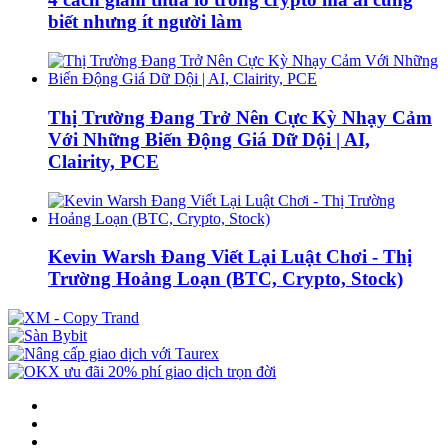
biết nhưng ít người làm
Thị Trường Đang Trở Nên Cực Kỳ Nhạy Cảm
Với Những Biến Động Giá Dữ Dội | AI,
Clairity, PCE
Kevin Warsh Đang Viết Lại Luật Chơi - Thị
Trường Hoảng Loạn (BTC, Crypto, Stock)