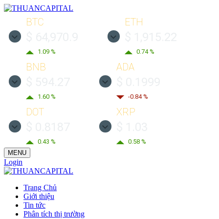
BTC
ETH
$ 64,970.9
$ 1,915.22
1.09 %
0.74 %
BNB
ADA
$ 594.27
$ 0.1999
1.60 %
-0.84 %
DOT
XRP
$ 0.8187
$ 1.03
0.43 %
0.58 %
MENU
Login
Trang Chủ
Giới thiệu
Tin tức
Phân tích thị trường