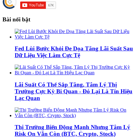
Bài nổi bật
Fed Lùi Bước Khỏi Đe Dọa Tăng Lãi Suất Sau
Dữ Liệu Việc Làm Cực Tệ
Lãi Suất Có Thể Sắp Tăng, Tâm Lý Thị
Trường Cực Kỳ Bi Quan - Đó Lại Là Tín Hiệu
Lạc Quan
Thị Trường Biến Động Mạnh Nhưng Tâm Lý
Risk On Vẫn Còn (BTC, Crypto, Stock)