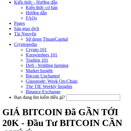
Kiến thức - Hướng dẫn
Kiến thức cơ bản
Hướng dẫn
FAQs
Pages
Sàn giao dịch
Tài Nguyên
Sử dụng ThuanCapital
Cryptopedia
Crypto 101
Knowledges 101
Trading 101
Defi - Yeilding farming
Market Insight
Bitcoin Uncharted
Glassnode: Week On-Chain
The TIE Weekly Insights
Binance Exchange
Bạn đang tìm kiếm điều gì?
GIÁ BITCOIN Đã GẦN TỚI
20K - Đầu Tư BITCOIN CẦN