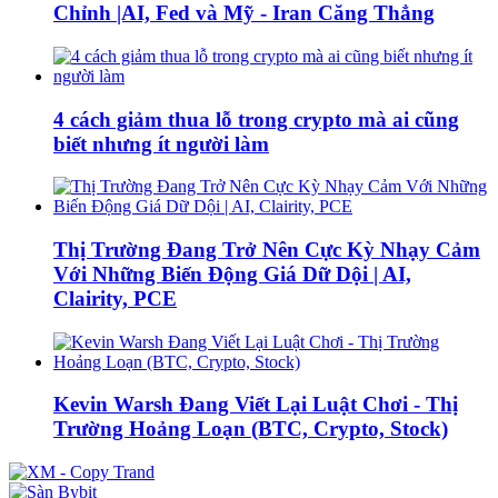
Chỉnh |AI, Fed và Mỹ - Iran Căng Thẳng
4 cách giảm thua lỗ trong crypto mà ai cũng
biết nhưng ít người làm
Thị Trường Đang Trở Nên Cực Kỳ Nhạy Cảm
Với Những Biến Động Giá Dữ Dội | AI,
Clairity, PCE
Kevin Warsh Đang Viết Lại Luật Chơi - Thị
Trường Hoảng Loạn (BTC, Crypto, Stock)