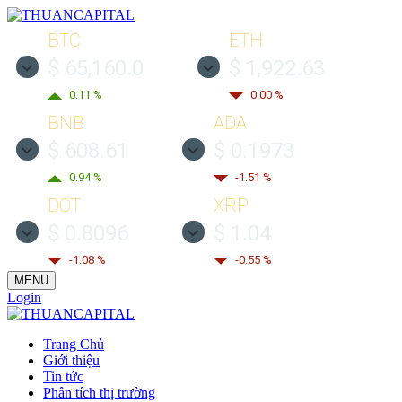
BTC
ETH
$ 65,160.0
$ 1,922.63
0.11 %
0.00 %
BNB
ADA
$ 608.61
$ 0.1973
0.94 %
-1.51 %
DOT
XRP
$ 0.8096
$ 1.04
-1.08 %
-0.55 %
MENU
Login
Trang Chủ
Giới thiệu
Tin tức
Phân tích thị trường