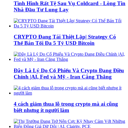
Tình Hình Rất Tệ Sau Vụ Coldcard - Lòng Tin
Nhà Đầu Tư Lung Lay
CRYPTO Đang Tái Thiệt Lập| Strategy Có
Thể Bán Tối Đa 5 Tỷ USD Bitcoin
Đây Là Lý Do Cổ Phiếu Và Crypto Đang Điều
Chỉnh |AI, Fed và Mỹ - Iran Căng Thẳng
4 cách giảm thua lỗ trong crypto mà ai cũng
biết nhưng ít người làm