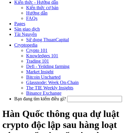
Kiến thức - Hướng dẫn
Kiến thức cơ bản
Hướng dẫn
FAQs
Pages
Sàn giao dịch
Tài Nguyên
Sử dụng ThuanCapital
Cryptopedia
Crypto 101
Knowledges 101
Trading 101
Defi - Yeilding farming
Market Insight
Bitcoin Uncharted
Glassnode: Week On-Chain
The TIE Weekly Insights
Binance Exchange
Bạn đang tìm kiếm điều gì?
Hàn Quốc thông qua dự luật
crypto độc lập sau hàng loạt