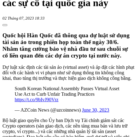
các sự cố tại quốc gia này
02 Tháng 07, 2023 18:33
Quốc hội Hàn Quốc đã thông qua dự luật sử dụng
tài sản ảo trong phiên họp toàn thể ngày 30/6.
Nhằm tăng cường bảo vệ nhà đầu tư sau chuỗi sự
cố liên quan đến các dự án crypto tại nước này.
Dự luật xác định các tài sản ảo (virtual asset) và áp đặt các hình phạt
đối với các hành vi vi phạm như sử dụng thông tin không công
khai, thao túng thị trường và thực hiện giao dịch không công bằng.
South Korean National Assembly Passes Virtual Asset
Use Act to Curb Unfair Trading Practices
https://t.co/9bIvJ90Vrz
— AZCoin News (@azcoinnews)
June 30, 2023
Bộ luật giao quyền cho Ủy ban Dịch vụ Tài chính giám sát các
Crypto operators (sàn giao dịch, các nền tảng mua bán và lưu trữ
crypto, ví crypto...) và các những nhà quản lý tài sản (asset
custodians). Đạo luật yêu cầu có bảo hiểm, quỹ dự trữ và việc ghi