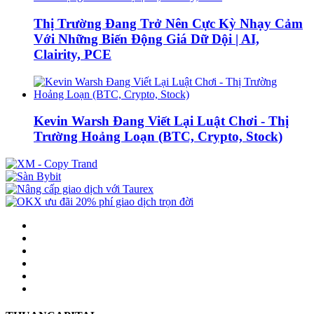
Thị Trường Đang Trở Nên Cực Kỳ Nhạy Cảm
Với Những Biến Động Giá Dữ Dội | AI,
Clairity, PCE
Kevin Warsh Đang Viết Lại Luật Chơi - Thị
Trường Hoảng Loạn (BTC, Crypto, Stock)