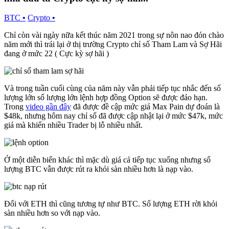
BTC
•
Crypto
•
Chỉ còn vài ngày nữa kết thúc năm 2021 trong sự nôn nao đón chào
năm mới thì trái lại ở thị trường Crypto chỉ số Tham Lam và Sợ Hãi
đang ở mức 22 ( Cực kỳ sợ hãi )
Và trong tuần cuối cùng của năm này vẫn phải tiếp tục nhắc đến số
lượng lớn số lượng lớn lệnh hợp đồng Option sẽ được đáo hạn.
Trong
video gần đây
đã được đề cập mức giá Max Pain dự đoán là
$48k, nhưng hôm nay chỉ số đã được cập nhật lại ở mức $47k, mức
giá mà khiến nhiều Trader bị lỗ nhiều nhất.
Ở một diễn biến khác thì mặc dù giá cả tiếp tục xuống nhưng số
lượng BTC vẫn được rút ra khỏi sàn nhiều hơn là nạp vào.
Đối với ETH thì cũng tương tự như BTC. Số lượng ETH rời khỏi
sàn nhiều hơn so với nạp vào.