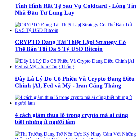
Tình Hình Rất Tệ Sau Vụ Coldcard - Lòng Tin
Nhà Đầu Tư Lung Lay
CRYPTO Đang Tái Thiệt Lập| Strategy Có
Thể Bán Tối Đa 5 Tỷ USD Bitcoin
Đây Là Lý Do Cổ Phiếu Và Crypto Đang Điều
Chỉnh |AI, Fed và Mỹ - Iran Căng Thẳng
4 cách giảm thua lỗ trong crypto mà ai cũng
biết nhưng ít người làm