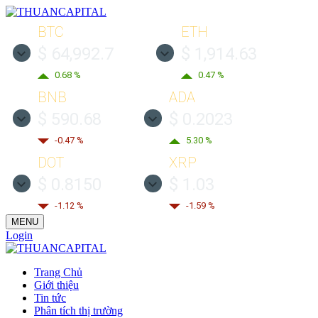
BTC
ETH
$ 64,992.7
$ 1,914.63
0.68 %
0.47 %
BNB
ADA
$ 590.68
$ 0.2023
-0.47 %
5.30 %
DOT
XRP
$ 0.8150
$ 1.03
-1.12 %
-1.59 %
MENU
Login
Trang Chủ
Giới thiệu
Tin tức
Phân tích thị trường