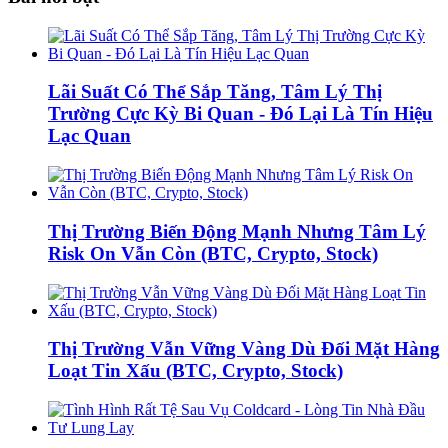
Lãi Suất Có Thể Sắp Tăng, Tâm Lý Thị
Trường Cực Kỳ Bi Quan - Đó Lại Là Tín Hiệu
Lạc Quan
Thị Trường Biến Động Mạnh Nhưng Tâm Lý
Risk On Vẫn Còn (BTC, Crypto, Stock)
Thị Trường Vẫn Vững Vàng Dù Đối Mặt Hàng
Loạt Tin Xấu (BTC, Crypto, Stock)