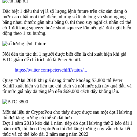
Đặc biệt 1 điều thú vị là số lượng lệnh future trên các sàn đang ở
mức cao nhất mọi thời điểm, nhưng số lệnh long và short ngang
bằng nhau ở mức gần như bằng 0, thì theo suy nghĩ cá nhân có thể
có 1 đợt long squeeze hoặc short squeeze lớn nếu giá đột ngột biến
động theo 1 xu hướng.
Nói đến tin tức thì 1 người được biết đến là chỉ xuất hiện khi giá
BTC giảm để chỉ trích đó là Peter Schiff.
https://twitter.com/peterschiff/status/...
Quay trở lại 2018 khi giá đang ở mức khoảng $3,800 thì Peter
Schiff xuất hiện và liên tục chỉ trích và nói mức giá này quá đắt, và
từ mức giá này đã tăng lên đến $69,000 cách đây không lâu.
Một tài liệu từ CryptoPou cho thấy được được sau một đợt Halving
thì đợt tăng trưởng có thể sẽ dài hơn
Đợt 1 năm 2013 kéo dài 1 năm, tiếp đó đợt Halving thứ 2 kéo dài 1
năm rưỡi, thì theo CryptoPou thì đợt tăng trưởng này vẫn chưa kết
thúc và có thể kéo dài 2 năm sang năm 2022.