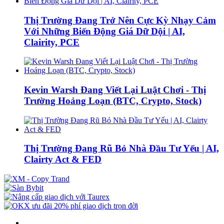
Thị Trường Đang Trở Nên Cực Kỳ Nhạy Cảm
Với Những Biến Động Giá Dữ Dội | AI,
Clairity, PCE
Kevin Warsh Đang Viết Lại Luật Chơi - Thị
Trường Hoảng Loạn (BTC, Crypto, Stock)
Thị Trường Đang Rũ Bỏ Nhà Đầu Tư Yếu | AI,
Clairty Act & FED