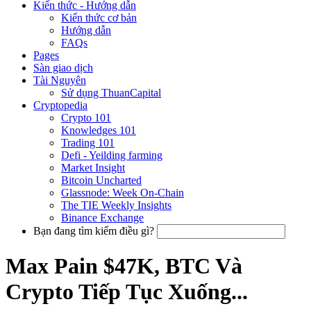
Kiến thức - Hướng dẫn
Kiến thức cơ bản
Hướng dẫn
FAQs
Pages
Sàn giao dịch
Tài Nguyên
Sử dụng ThuanCapital
Cryptopedia
Crypto 101
Knowledges 101
Trading 101
Defi - Yeilding farming
Market Insight
Bitcoin Uncharted
Glassnode: Week On-Chain
The TIE Weekly Insights
Binance Exchange
Bạn đang tìm kiếm điều gì?
Max Pain $47K, BTC Và
Crypto Tiếp Tục Xuống...