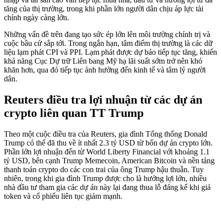
tăng của thị trường, trong khi phần lớn người dân chịu áp lực tài
chính ngày càng lớn.
Những vấn đề trên đang tạo sức ép lớn lên môi trường chính trị và
cuộc bầu cử sắp tới. Trong ngắn hạn, tâm điểm thị trường là các dữ
liệu lạm phát CPI và PPI. Lạm phát được dự báo tiếp tục tăng, khiến
khả năng Cục Dự trữ Liên bang Mỹ hạ lãi suất sớm trở nên khó
khăn hơn, qua đó tiếp tục ảnh hưởng đến kinh tế và tâm lý người
dân.
Reuters điều tra lợi nhuận từ các dự án
crypto liên quan TT Trump
Theo một cuộc điều tra của Reuters, gia đình Tổng thống Donald
Trump có thể đã thu về ít nhất 2.3 tỷ USD từ bốn dự án crypto lớn.
Phần lớn lợi nhuận đến từ World Liberty Financial với khoảng 1.1
tỷ USD, bên cạnh Trump Memecoin, American Bitcoin và nền tảng
thanh toán crypto do các con trai của ông Trump hậu thuẫn. Tuy
nhiên, trong khi gia đình Trump được cho là hưởng lợi lớn, nhiều
nhà đầu tư tham gia các dự án này lại đang thua lỗ đáng kể khi giá
token và cổ phiếu liên tục giảm mạnh.