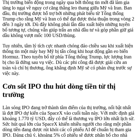
Thị trường biến động trong ngày qua bởi thông tin mới đã làm gia
tăng lo ngại về nguy cơ căng thẳng leo thang giữa Mỹ và Iran. Ban
đầu, thị trường được hỗ trợ bởi những phát biểu từ Tổng thống
Trump cho rằng Mỹ và Iran có thể đạt được thỏa thuận trong vòng 2
đến 3 ngày tới. Dù đây không phải lần đầu xuất hiện những tuyên
bố tương tự, chúng vẫn giúp trấn an nhà đầu tư và góp phần giữ giá
dầu không vượt mốc 100 USD/thùng.
Tuy nhiên, tâm lý tích cực nhanh chóng đảo chiều sau khi xuất hiện
thông tin một máy bay Mỹ bị tấn công khi hoạt động gần eo biển
Hormuz. Theo tuyên bố từ phía Tổng thống Trump, lực lượng Iran
bị cho là đứng sau vụ việc. Dù các phi công đã được giải cứu an
toàn và chỉ bị thương, ông khẳng định Mỹ sẽ có phản ứng trước sự
việc này.
Cơn sốt IPO thu hút dòng tiền từ thị
trường
Làn sóng IPO đang trở thành tâm điểm của thị trường, nổi bật nhất
là đợt IPO dự kiến của SpaceX vào cuối tuần này. Với mức định giá
khoảng 1.770 tỷ USD, đây có thể là thương vụ IPO lớn nhất lịch sử.
Sức hút quá lớn của SpaceX khiến nhiều người cho rằng một phần
dòng tiền đang được rút khỏi các cổ phiếu AI để chuẩn bị tham gia
IPO. Đáng chú ý, khoảng 5% cổ phiếu sẽ được phân bổ cho nhà