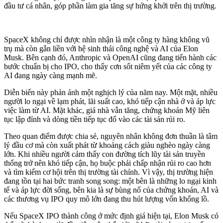
đầu tư cá nhân, góp phần làm gia tăng sự hứng khởi trên thị trường.
SpaceX không chỉ được nhìn nhận là một công ty hàng không vũ
trụ mà còn gắn liền với hệ sinh thái công nghệ và AI của Elon
Musk. Bên cạnh đó, Anthropic và OpenAI cũng đang tiến hành các
bước chuẩn bị cho IPO, cho thấy cơn sốt niêm yết của các công ty
AI đang ngày càng mạnh mẽ.
Diễn biến này phản ánh một nghịch lý của năm nay. Một mặt, nhiều
người lo ngại về lạm phát, lãi suất cao, khó tiếp cận nhà ở và áp lực
việc làm từ AI. Mặt khác, giá nhà vẫn tăng, chứng khoán Mỹ liên
tục lập đỉnh và dòng tiền tiếp tục đổ vào các tài sản rủi ro.
Theo quan điểm được chia sẻ, nguyên nhân không đơn thuần là tâm
lý đầu cơ mà còn xuất phát từ khoảng cách giàu nghèo ngày càng
lớn. Khi nhiều người cảm thấy con đường tích lũy tài sản truyền
thống trở nên khó tiếp cận, họ buộc phải chấp nhận rủi ro cao hơn
và tìm kiếm cơ hội trên thị trường tài chính. Vì vậy, thị trường hiện
đang tồn tại hai bức tranh song song: một bên là những lo ngại kinh
tế và áp lực đời sống, bên kia là sự bùng nổ của chứng khoán, AI và
các thương vụ IPO quy mô lớn đang thu hút lượng vốn khổng lồ.
Nếu SpaceX IPO thành công ở mức định giá hiện tại, Elon Musk có