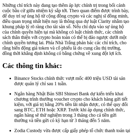
Những chỉ trích này đang tạo thêm áp lực chính trị trong bối cảnh
cuộc bầu cử giữa nhiệm kỳ sắp tới. Theo quan điểm được trình bày,
để duy trì sự ủng hộ từ cộng đồng crypto và các nghị sĩ đồng minh,
điều quan trọng nhất hiện nay là thông qua dự luật Clarity nhằm tạo
khung pháp lý rõ ràng cho tài sản số. Nếu chỉ dựa vào sự ủng hộ
của chính quyền hiện tại mà không có luật chính thức, các chính
sách thân thiện với crypto hoàn toàn có thể bị đảo ngược dưới một
chính quyền tương lai. Phía Nhà Trắng phản bác các chỉ trích, cho
rằng biến động giá token và cổ phiếu là do cung cầu thị trường,
đồng thời khẳng định không có bằng chứng về xung đột lợi ích.
Các thông tin khác:
Binance Stocks chính thức vượt mốc 400 triệu USD tài sản
được quản lý chỉ sau 1 tuần.
Ngân hàng Nhật Bản SBI Shinsei Bank dự kiến triển khai
chương trình thưởng voucher crypto cho khách hàng gửi tiết
kiệm, với giá trị bằng 20% tiền lãi nhận được, có thể quy đổi
sang BTC, ETH hoặc XRP. Trước khi áp dụng chính thức,
ngân hàng sẽ thử nghiệm trong 3 tháng cho cả tiền gửi
thường và tiền gửi có kỳ hạn từ 3 tháng đến 5 năm.
Zodia Custody vừa được cấp giấy phép tổ chức thanh toán tại