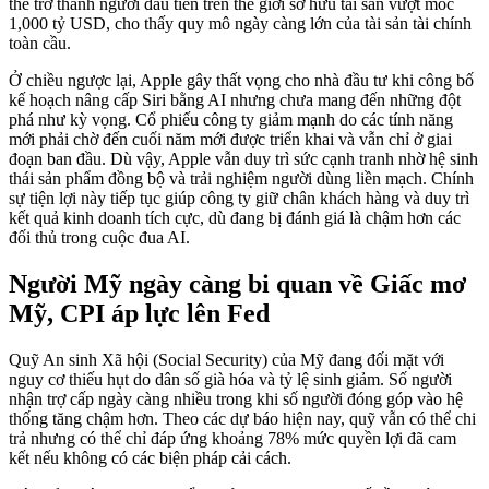
thể trở thành người đầu tiên trên thế giới sở hữu tài sản vượt mốc
1,000 tỷ USD, cho thấy quy mô ngày càng lớn của tài sản tài chính
toàn cầu.
Ở chiều ngược lại, Apple gây thất vọng cho nhà đầu tư khi công bố
kế hoạch nâng cấp Siri bằng AI nhưng chưa mang đến những đột
phá như kỳ vọng. Cổ phiếu công ty giảm mạnh do các tính năng
mới phải chờ đến cuối năm mới được triển khai và vẫn chỉ ở giai
đoạn ban đầu. Dù vậy, Apple vẫn duy trì sức cạnh tranh nhờ hệ sinh
thái sản phẩm đồng bộ và trải nghiệm người dùng liền mạch. Chính
sự tiện lợi này tiếp tục giúp công ty giữ chân khách hàng và duy trì
kết quả kinh doanh tích cực, dù đang bị đánh giá là chậm hơn các
đối thủ trong cuộc đua AI.
Người Mỹ ngày càng bi quan về Giấc mơ
Mỹ, CPI áp lực lên Fed
Quỹ An sinh Xã hội (Social Security) của Mỹ đang đối mặt với
nguy cơ thiếu hụt do dân số già hóa và tỷ lệ sinh giảm. Số người
nhận trợ cấp ngày càng nhiều trong khi số người đóng góp vào hệ
thống tăng chậm hơn. Theo các dự báo hiện nay, quỹ vẫn có thể chi
trả nhưng có thể chỉ đáp ứng khoảng 78% mức quyền lợi đã cam
kết nếu không có các biện pháp cải cách.