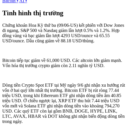
Bitcoin
•
AI
•
Tình hình thị trường
Chứng khoán Hoa Kỳ thứ ba (09/06-US) kết phiên với Dow Jones
đi ngang, S&P 500 và Nasdaq giảm lần lượt 0.5% và 1.2%. Hợp
đồng vàng và bạc giảm lần lượt 4293 USD/ounce và 65.55
USD/ounce. Dầu cũng giảm về 88.18 USD/thùng.
Bitcoin tiếp tục giảm về 61,000 USD. Các altcoin lớn giảm mạnh.
Vốn hóa thị trường crypto giảm còn 2.11 nghìn tỷ USD.
Dòng tiền Crypto Spot ETF tại Mỹ ngày 9/6 ghi nhận xu hướng rút
vốn ở hai quỹ lớn nhất thị trường. Bitcoin ETF bị rút ròng 77.44
triệu USD, trong khi Ethereum ETF ghi nhận dòng tiền âm 40.85
triệu USD. Ở chiều ngược lại, XRP ETF thu hút 7.44 triệu USD
vốn mới và Solana ETF ghi nhận dòng tiền vào khoảng 794,270
USD. Các quỹ ETF còn lại gồm BNB, DOGE, HYPE, LINK,
LTC, AVAX, HBAR và DOT không ghi nhận biến động dòng tiền
trong ngày.