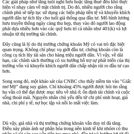
Các giải pháp như tăng tuổi nghỉ hưu hoặc tăng thuế đều khó thực
hiện vì nhạy cảm về mặt chính trị. Do đó, nhiều người cho rằng
chính phủ sẽ tiếp tục sử dụng các biện pháp tiền tệ và khuyến khích
người dân tự tích lũy cho tuổi già thông qua đầu tư. Mô hình lương
hưu truyền thống ngày càng thu hẹp, thay vào đó người lao động
phải dựa nhiều hơn vào các quỹ hưu trí cá nhân như 401(k) và lợi
nhuận từ thị trường tài chính.
Đây cũng là lý do thị trường chứng khoán Mỹ có vai trò đặc biệt
quan trọng. Không chỉ phục vụ giới đầu tư, chứng khoán còn là
công cụ tích lũy tài sản cho hàng triệu người dân. Vì vậy, về dài
hạn, các chính sách thường có xu hướng hỗ trợ sự phát triển của thị
trường vốn và khuyến khích người dân chấp nhận rủi ro đầu tư cao
hơn.
Song song đó, một khảo sát của CNBC cho thấy niềm tin vào "Giấc
mơ Mỹ" đang suy giảm. Chỉ khoảng 45% người được hỏi tin rằng
họ vẫn có thể đạt được mục tiêu về nhà ở, ổn định tài chính và cuộc
sống thoải mái. Nguyên nhân chủ yếu đến từ chi phí sinh hoạt, giá
nhà, chi phí y tế, nợ học tập và nỗi lo mất việc làm.
Dù vậy, giá nhà và thị trường chứng khoán vẫn duy trì đà tăng.
Điều này phản ánh sự phân hóa trong nền kinh tế khi nhóm có thu
nhập và tài sản cao vẫn tiếp tục mua nhà, đầu tư và hưởng lợi từ đà