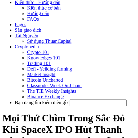
Kiến thức - Hướng dẫn
Kiến thức cơ bản
Hướng dẫn
FAQs
Pages
Sàn giao dịch
Tài Nguyên
Sử dụng ThuanCapital
Cryptopedia
Crypto 101
Knowledges 101
Trading 101
Defi - Yeilding farming
Market Insight
Bitcoin Uncharted
Glassnode: Week On-Chain
The TIE Weekly Insights
Binance Exchange
Bạn đang tìm kiếm điều gì?
Mọi Thứ Chìm Trong Sắc Đỏ
Khi SpaceX IPO Hút Thanh