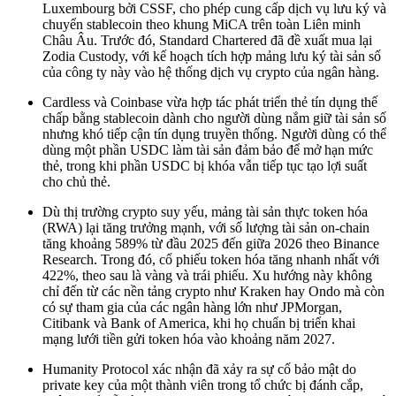
Luxembourg bởi CSSF, cho phép cung cấp dịch vụ lưu ký và
chuyển stablecoin theo khung MiCA trên toàn Liên minh
Châu Âu. Trước đó, Standard Chartered đã đề xuất mua lại
Zodia Custody, với kế hoạch tích hợp mảng lưu ký tài sản số
của công ty này vào hệ thống dịch vụ crypto của ngân hàng.
Cardless và Coinbase vừa hợp tác phát triển thẻ tín dụng thế
chấp bằng stablecoin dành cho người dùng nắm giữ tài sản số
nhưng khó tiếp cận tín dụng truyền thống. Người dùng có thể
dùng một phần USDC làm tài sản đảm bảo để mở hạn mức
thẻ, trong khi phần USDC bị khóa vẫn tiếp tục tạo lợi suất
cho chủ thẻ.
Dù thị trường crypto suy yếu, mảng tài sản thực token hóa
(RWA) lại tăng trưởng mạnh, với số lượng tài sản on-chain
tăng khoảng 589% từ đầu 2025 đến giữa 2026 theo Binance
Research. Trong đó, cổ phiếu token hóa tăng nhanh nhất với
422%, theo sau là vàng và trái phiếu. Xu hướng này không
chỉ đến từ các nền tảng crypto như Kraken hay Ondo mà còn
có sự tham gia của các ngân hàng lớn như JPMorgan,
Citibank và Bank of America, khi họ chuẩn bị triển khai
mạng lưới tiền gửi token hóa vào khoảng năm 2027.
Humanity Protocol xác nhận đã xảy ra sự cố bảo mật do
private key của một thành viên trong tổ chức bị đánh cắp,