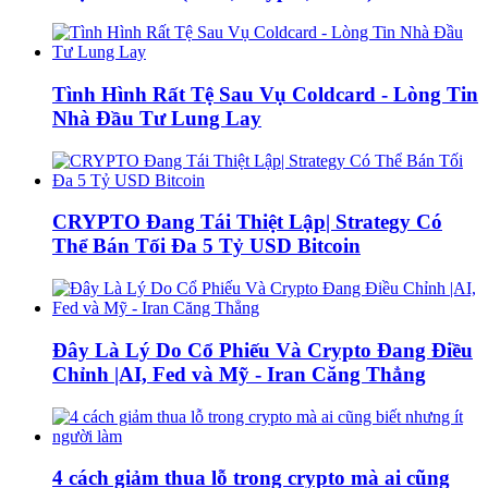
Tình Hình Rất Tệ Sau Vụ Coldcard - Lòng Tin
Nhà Đầu Tư Lung Lay
CRYPTO Đang Tái Thiệt Lập| Strategy Có
Thể Bán Tối Đa 5 Tỷ USD Bitcoin
Đây Là Lý Do Cổ Phiếu Và Crypto Đang Điều
Chỉnh |AI, Fed và Mỹ - Iran Căng Thẳng
4 cách giảm thua lỗ trong crypto mà ai cũng