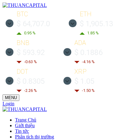
BTC
ETH
$ 64,707.0
$ 1,905.13
0.95 %
1.85 %
BNB
ADA
$ 593.92
$ 0.1886
-0.63 %
-4.16 %
DOT
XRP
$ 0.8305
$ 1.05
-2.26 %
-1.50 %
MENU
Login
Trang Chủ
Giới thiệu
Tin tức
Phân tích thị trường