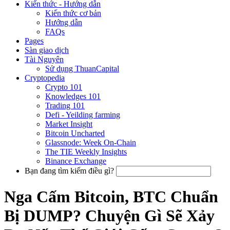
Kiến thức - Hướng dẫn
Kiến thức cơ bản
Hướng dẫn
FAQs
Pages
Sàn giao dịch
Tài Nguyên
Sử dụng ThuanCapital
Cryptopedia
Crypto 101
Knowledges 101
Trading 101
Defi - Yeilding farming
Market Insight
Bitcoin Uncharted
Glassnode: Week On-Chain
The TIE Weekly Insights
Binance Exchange
Bạn đang tìm kiếm điều gì?
Nga Cấm Bitcoin, BTC Chuẩn
Bị DUMP? Chuyện Gì Sẽ Xảy