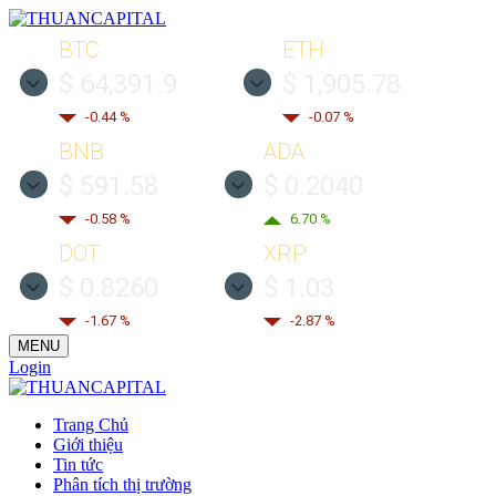
BTC
ETH
$ 64,391.9
$ 1,905.78
-0.44 %
-0.07 %
BNB
ADA
$ 591.58
$ 0.2040
-0.58 %
6.70 %
DOT
XRP
$ 0.8260
$ 1.03
-1.67 %
-2.87 %
MENU
Login
Trang Chủ
Giới thiệu
Tin tức
Phân tích thị trường