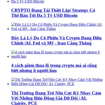
CRYPTO Đang Tái Thiệt Lập| Strategy Có
Thể Bán Tối Đa 5 Tỷ USD Bitcoin
Đây Là Lý Do Cổ Phiếu Và Crypto Đang Điều
Chỉnh |AI, Fed và Mỹ - Iran Căng Thẳng
4 cách giảm thua lỗ trong crypto mà ai cũng
biết nhưng ít người làm
Thị Trường Đang Trở Nên Cực Kỳ Nhạy Cảm
Với Những Biến Động Giá Dữ Dội | AI,
Clairity, PCE