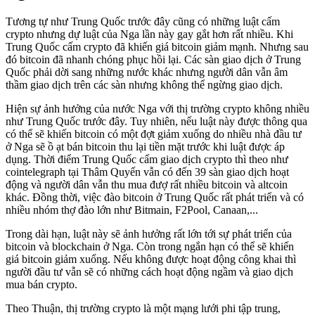
Tương tự như Trung Quốc trước đây cũng có những luật cấm
crypto nhưng dự luật của Nga lần này gay gắt hơn rất nhiều. Khi
Trung Quốc cấm crypto đã khiến giá bitcoin giảm mạnh. Nhưng sau
đó bitcoin đã nhanh chóng phục hồi lại. Các sàn giao dịch ở Trung
Quốc phải dời sang những nước khác nhưng người dân vẫn âm
thầm giao dịch trên các sàn nhưng không thể ngừng giao dịch.
Hiện sự ảnh hưởng của nước Nga với thị trường crypto không nhiều
như Trung Quốc trước đây. Tuy nhiên, nếu luật này được thông qua
có thể sẽ khiến bitcoin có một đợt giảm xuống do nhiều nhà đầu tư
ở Nga sẽ ồ ạt bán bitcoin thu lại tiền mặt trước khi luật được áp
dụng. Thời điểm Trung Quốc cấm giao dịch crypto thì theo như
cointelegraph tại Thâm Quyến vẫn có đến 39 sàn giao dịch hoạt
động và người dân vẫn thu mua đượ rất nhiều bitcoin và altcoin
khác. Đồng thời, việc đào bitcoin ở Trung Quốc rất phát triển và có
nhiều nhóm thợ đào lớn như Bitmain, F2Pool, Canaan,...
Trong dài hạn, luật này sẽ ảnh hưởng rất lớn tới sự phát triển của
bitcoin và blockchain ở Nga. Còn trong ngắn hạn có thể sẽ khiến
giá bitcoin giảm xuống. Nếu không được hoạt động công khai thì
người đầu tư vẫn sẽ có những cách hoạt động ngầm và giao dịch
mua bán crypto.
Theo Thuận, thị trường crypto là một mạng lưới phi tập trung,