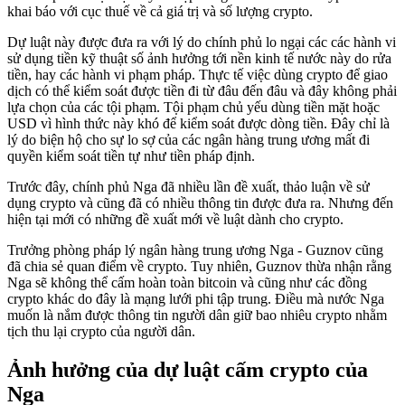
khai báo với cục thuế về cả giá trị và số lượng crypto.
Dự luật này được đưa ra với lý do chính phủ lo ngại các các hành vi
sử dụng tiền kỹ thuật số ảnh hưởng tới nền kinh tế nước này do rửa
tiền, hay các hành vi phạm pháp. Thực tế việc dùng crypto để giao
dịch có thể kiểm soát được tiền đi từ đâu đến đâu và đây không phải
lựa chọn của các tội phạm. Tội phạm chủ yếu dùng tiền mặt hoặc
USD vì hình thức này khó để kiểm soát được dòng tiền. Đây chỉ là
lý do biện hộ cho sự lo sợ của các ngân hàng trung ương mất đi
quyền kiểm soát tiền tự như tiền pháp định.
Trước đây, chính phủ Nga đã nhiều lần đề xuất, thảo luận về sử
dụng crypto và cũng đã có nhiều thông tin được đưa ra. Nhưng đến
hiện tại mới có những đề xuất mới về luật dành cho crypto.
Trưởng phòng pháp lý ngân hàng trung ương Nga - Guznov cũng
đã chia sẻ quan điểm về crypto. Tuy nhiên, Guznov thừa nhận rằng
Nga sẽ không thể cấm hoàn toàn bitcoin và cũng như các đồng
crypto khác do đây là mạng lưới phi tập trung. Điều mà nước Nga
muốn là nắm được thông tin người dân giữ bao nhiêu crypto nhằm
tịch thu lại crypto của người dân.
Ảnh hưởng của dự luật cấm crypto của
Nga