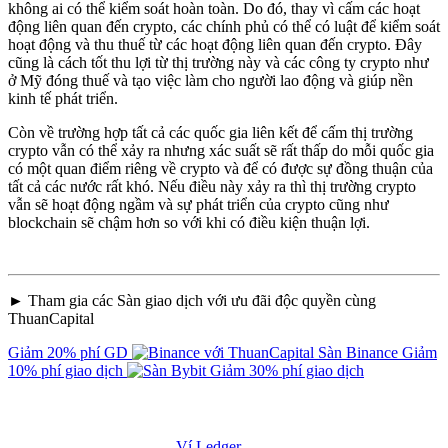
không ai có thể kiểm soát hoàn toàn. Do đó, thay vì cấm các hoạt
động liên quan đến crypto, các chính phủ có thể có luật để kiểm soát
hoạt động và thu thuế từ các hoạt động liên quan đến crypto. Đây
cũng là cách tốt thu lợi từ thị trường này và các công ty crypto như
ở Mỹ đóng thuế và tạo việc làm cho người lao động và giúp nền
kinh tế phát triển.
Còn về trường hợp tất cả các quốc gia liên kết để cấm thị trường
crypto vẫn có thể xảy ra nhưng xác suất sẽ rất thấp do mỗi quốc gia
có một quan điểm riêng về crypto và để có được sự đồng thuận của
tất cả các nước rất khó. Nếu điều này xảy ra thì thị trường crypto
vẫn sẽ hoạt động ngầm và sự phát triển của crypto cũng như
blockchain sẽ chậm hơn so với khi có điều kiện thuận lợi.
► Tham gia các Sàn giao dịch với ưu đãi độc quyền cùng
ThuanCapital
Giảm 20% phí GD
Sàn Binance
Giảm
10% phí giao dịch
Giảm 30% phí giao dịch
Ví Ledger